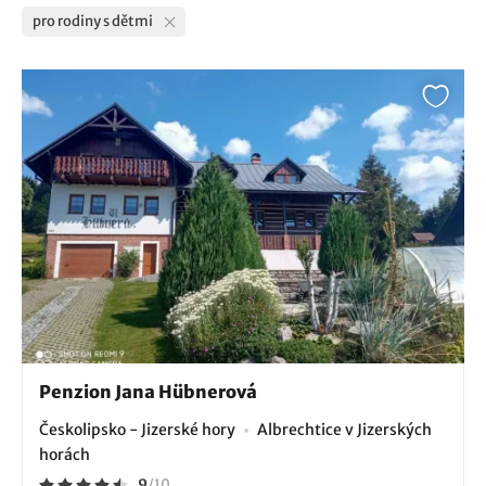
pro rodiny s dětmi
Penzion Jana Hübnerová
Českolipsko - Jizerské hory
Albrechtice v Jizerských
horách
9
/
10