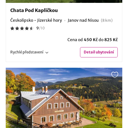
Chata Pod Kapličkou
Českolipsko - Jizerské hory
Janov nad Nisou
(8 km)
9
/
10
Cena od
450 Kč
do
825 Kč
Rychlé
představení
Detail
ubytování