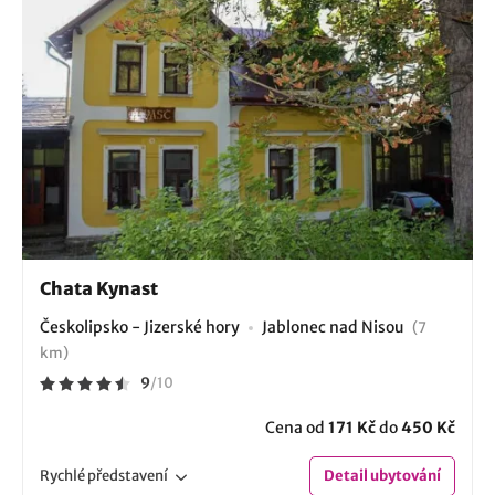
Chata Kynast
Českolipsko - Jizerské hory
Jablonec nad Nisou
(7
km)
9
/
10
Cena od
171 Kč
do
450 Kč
Rychlé
představení
Detail
ubytování