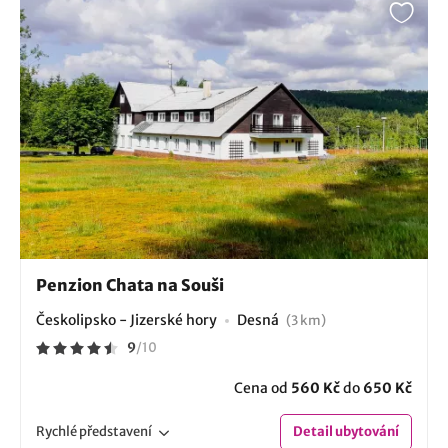
Penzion Chata na Souši
Českolipsko - Jizerské hory
Desná
(3 km)
9
/
10
Cena od
560 Kč
do
650 Kč
Rychlé
představení
Detail
ubytování