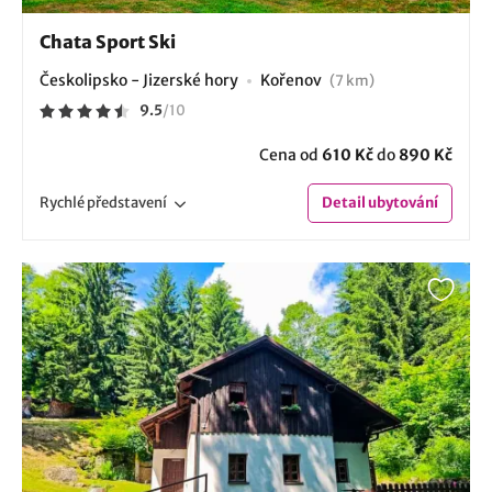
Chata Sport Ski
Českolipsko - Jizerské hory
Kořenov
(7 km)
9.5
/
10
Cena od
610 Kč
do
890 Kč
Rychlé
představení
Detail
ubytování