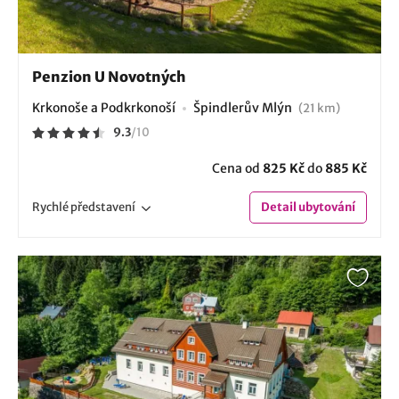
Penzion U Novotných
Krkonoše a Podkrkonoší
Špindlerův Mlýn
(21 km)
9.3
/
10
Cena od
825 Kč
do
885 Kč
Rychlé
představení
Detail
ubytování