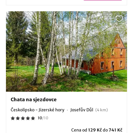
Chata na sjezdovce
Českolipsko - Jizerské hory
Josefův Důl
(4 km)
10
/
10
Cena od
129 Kč
do
741 Kč