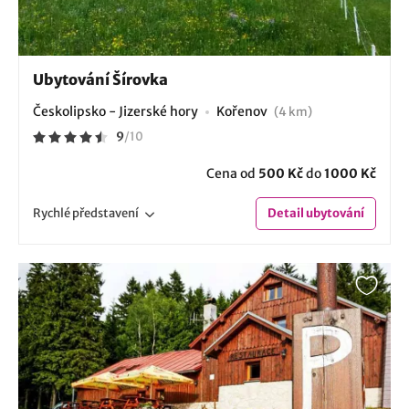
Ubytování Šírovka
Českolipsko - Jizerské hory
Kořenov
(4 km)
9
/
10
Cena od
500 Kč
do
1000 Kč
Rychlé
představení
Detail
ubytování