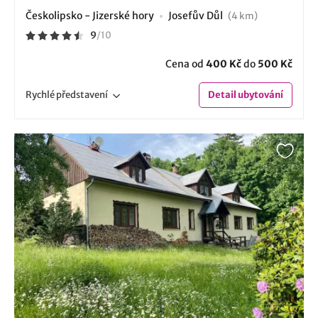
Českolipsko - Jizerské hory
Josefův Důl
(4 km)
9
/
10
Cena od
400 Kč
do
500 Kč
Rychlé
představení
Detail
ubytování