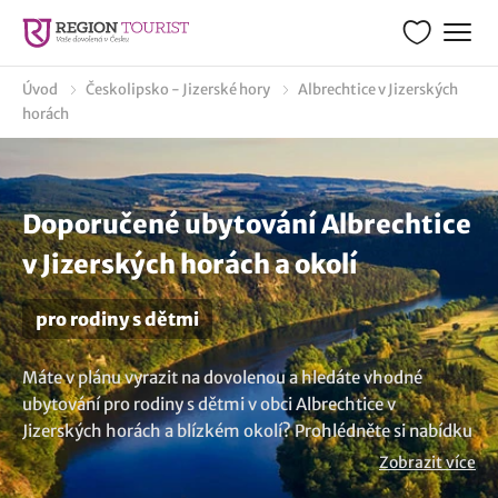
Úvod
Českolipsko - Jizerské hory
Albrechtice v Jizerských
horách
Doporučené ubytování Albrechtice
v Jizerských horách a okolí
pro rodiny s dětmi
Máte v plánu vyrazit na dovolenou a hledáte vhodné
ubytování pro rodiny s dětmi v obci Albrechtice v
Jizerských horách a blízkém okolí? Prohlédněte si nabídku
ubytovacích zařízení, která jsou uzpůsobena a jsou vhodná
Zobrazit více
pro pobyty s dětmi. Díky vhodnému zázemí si dovolenou