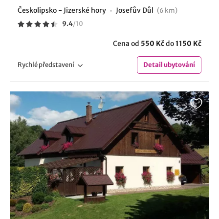
Českolipsko - Jizerské hory
Josefův Důl
(6 km)
9.4
/
10
Cena od
550 Kč
do
1150 Kč
Rychlé
představení
Detail
ubytování