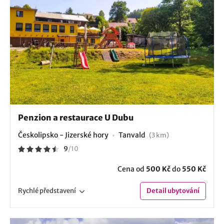
Penzion a restaurace U Dubu
Českolipsko - Jizerské hory
Tanvald
(3 km)
9
/
10
Cena od
500 Kč
do
550 Kč
Rychlé
představení
Detail
ubytování