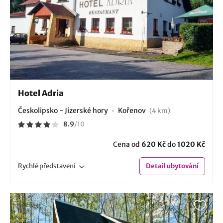
Hotel Adria
Českolipsko - Jizerské hory
Kořenov
(4 km)
8.9
/
10
Cena od
620 Kč
do
1020 Kč
Rychlé
představení
Detail
ubytování