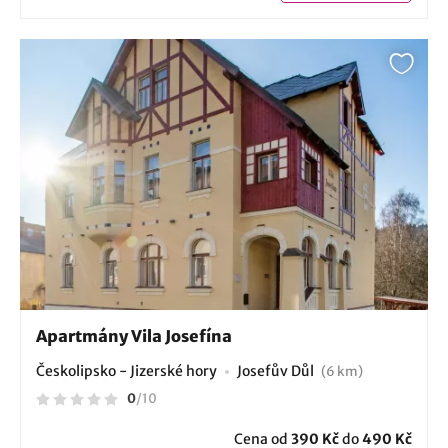
Apartmány Vila Josefína
Českolipsko - Jizerské hory
Josefův Důl
(6 km)
0
/
10
Cena od
390 Kč
do
490 Kč