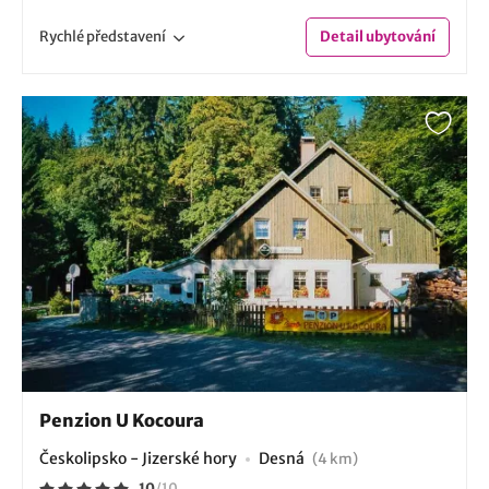
Rychlé
představení
Detail
ubytování
Penzion U Kocoura
Českolipsko - Jizerské hory
Desná
(4 km)
10
/
10