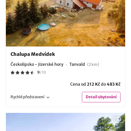
Chalupa Medvídek
Českolipsko - Jizerské hory
Tanvald
(2 km)
9
/
10
Cena od
212 Kč
do
483 Kč
Rychlé
představení
Detail
ubytování