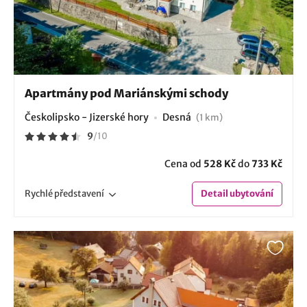
Apartmány pod Mariánskými schody
Českolipsko - Jizerské hory
Desná
(1 km)
9
/
10
Cena od
528 Kč
do
733 Kč
Rychlé
představení
Detail
ubytování