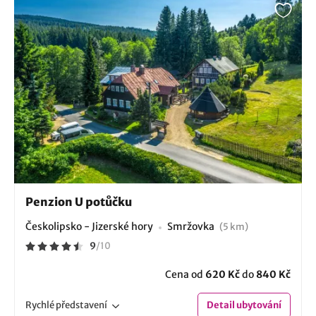
Penzion U potůčku
Českolipsko - Jizerské hory
Smržovka
(5 km)
9
/
10
Cena od
620 Kč
do
840 Kč
Rychlé
představení
Detail
ubytování