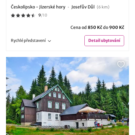
Českolipsko - Jizerské hory
Josefův Důl
(6 km)
9
/
10
Cena od
850 Kč
do
900 Kč
Rychlé
představení
Detail
ubytování