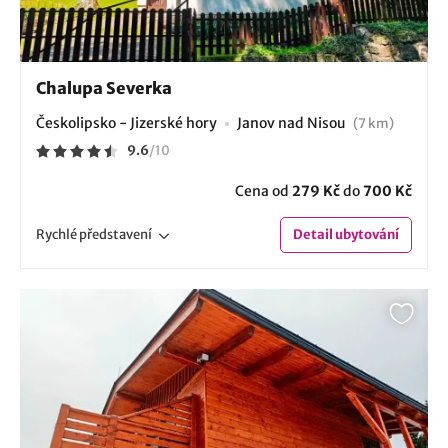
Chalupa Severka
Českolipsko - Jizerské hory
Janov nad Nisou
(7 km)
9.6
/
10
Cena od
279 Kč
do
700 Kč
Rychlé
představení
Detail
ubytování