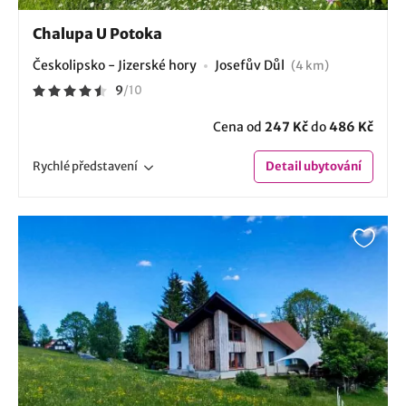
Chalupa U Potoka
Českolipsko - Jizerské hory
Josefův Důl
(4 km)
9
/
10
Cena od
247 Kč
do
486 Kč
Rychlé
představení
Detail
ubytování