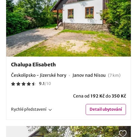
Chalupa Elisabeth
Českolipsko - Jizerské hory
Janov nad Nisou
(7 km)
9.1
/
10
Cena od
192 Kč
do
350 Kč
Rychlé
představení
Detail
ubytování