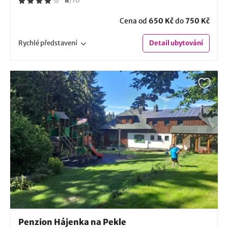
8
/
10
Cena od
650 Kč
do
750 Kč
Rychlé
představení
Detail
ubytování
Penzion Hájenka na Pekle