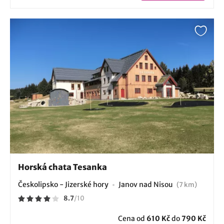
Horská chata Tesanka
Českolipsko - Jizerské hory
Janov nad Nisou
(7 km)
8.7
/
10
Cena od
610 Kč
do
790 Kč