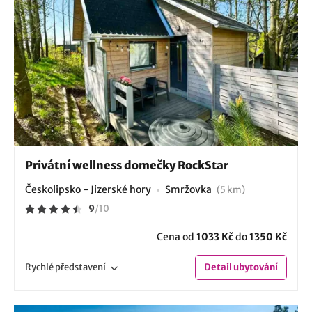
Privátní wellness domečky RockStar
Českolipsko - Jizerské hory
Smržovka
(5 km)
9
/
10
Cena od
1033 Kč
do
1350 Kč
Rychlé
představení
Detail
ubytování