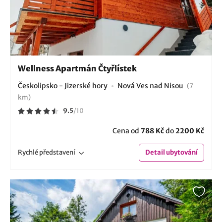
Wellness Apartmán Čtyřlístek
Českolipsko - Jizerské hory
Nová Ves nad Nisou
(7
km)
9.5
/
10
Cena od
788 Kč
do
2200 Kč
Rychlé
představení
Detail
ubytování