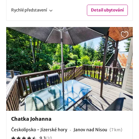
Rychlé
představení
Detail
ubytování
Chatka Johanna
Českolipsko - Jizerské hory
Janov nad Nisou
(7 km)
9.3
/
10