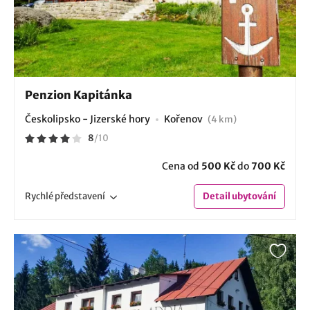
Penzion Kapitánka
Českolipsko - Jizerské hory
Kořenov
(4 km)
8
/
10
Cena od
500 Kč
do
700 Kč
Rychlé
představení
Detail
ubytování