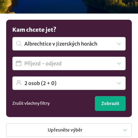
daleko více užijí, jak rodiče, tak i malé i větší děti. A už víte
kam se tentokráte vypravíte s dětmi? Na našem
turistickém portálu najdete ubytování vhodné pro děti, ale
také zde najdete nabídky pro maminky s miminky. A které
Kam chcete jet?
vybavení je vhodné, aby zařízení mělo zajištěno pro rodiny
s dětmi? Během letní sezóny určitě hosté uvítají zahradu,
dětské hřiště s herními prvky a za chladného počasí přijde
vhod herna, dětský koutek nebo třeba krytý bazén. A
pokud stále nevíte, prohlédněte si naši nabídku ubytování
pro rodiny s dětmi v obci Albrechtice v Jizerských horách a
vyražte na rodinnou dovolenou. Není to co hledáte?
Prohlédněte si všechna
ubytování v lokalitě Albrechtice v
Jizerských horách
..
Zrušit všechny filtry
Zobrazit
Upřesněte výběr