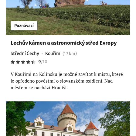
Poznávací
Lechův kámen a astronomický střed Evropy
Střední Čechy
Kouřim
(17 km)
9
/
10
V Kouřimi na Kolínsku je možné zavítat k místu, které
je opředeno pověstmi o slovanském osídlení. Nad
městem se nachází Hradišt...