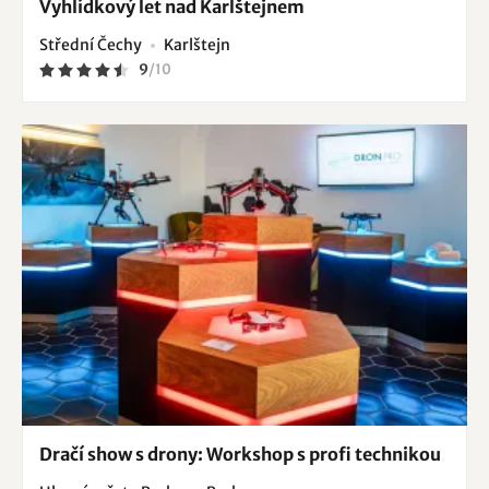
Vyhlídkový let nad Karlštejnem
Střední Čechy
Karlštejn
9
/
10
Dračí show s drony: Workshop s profi technikou