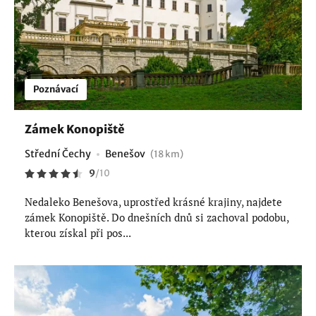
Poznávací
Zámek Konopiště
Střední Čechy
Benešov
(18 km)
9
/
10
Nedaleko Benešova, uprostřed krásné krajiny, najdete
zámek Konopiště. Do dnešních dnů si zachoval podobu,
kterou získal při pos...