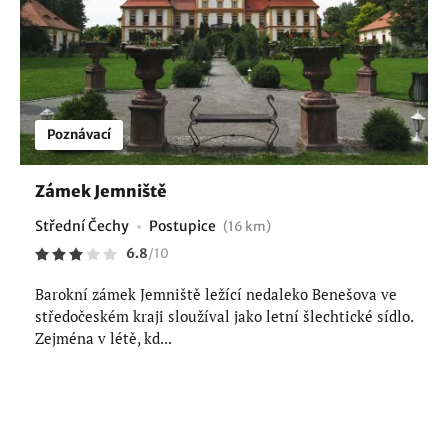
Poznávací
Zámek Jemniště
Střední Čechy
Postupice
(16 km)
6.8
/
10
Barokní zámek Jemniště ležící nedaleko Benešova ve
středočeském kraji sloužíval jako letní šlechtické sídlo.
Zejména v létě, kd...