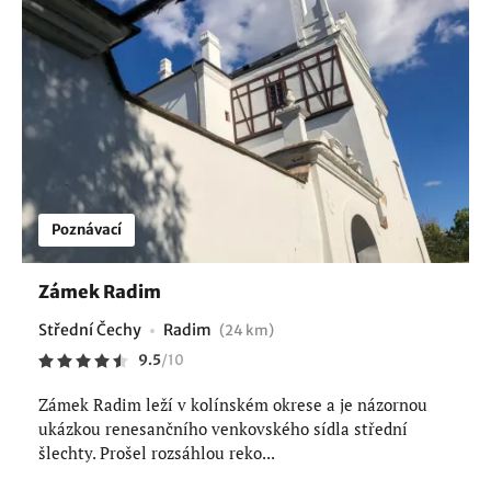
Poznávací
Zámek Radim
Střední Čechy
Radim
(24 km)
9.5
/
10
Zámek Radim leží v kolínském okrese a je názornou
ukázkou renesančního venkovského sídla střední
šlechty. Prošel rozsáhlou reko...