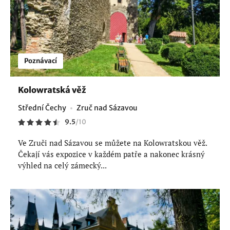
Poznávací
Kolowratská věž
Střední Čechy
Zruč nad Sázavou
9.5
/
10
Ve Zruči nad Sázavou se můžete na Kolowratskou věž.
Čekají vás expozice v každém patře a nakonec krásný
výhled na celý zámecký...