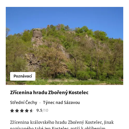
Poznávací
Zřícenina hradu Zbořený Kostelec
Střední Čechy
Týnec nad Sázavou
9.5
/
10
Zřícenina královského hradu Zbořený Kostelec, jinak
nazývaného také jen Kostelec, patří k oblíbeným