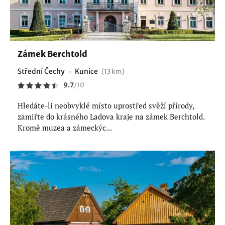
Zámek Berchtold
Střední Čechy
Kunice
(13 km)
9.7
/
10
Hledáte-li neobvyklé místo uprostřed svěží přírody,
zamiřte do krásného Ladova kraje na zámek Berchtold.
Kromě muzea a zámeckýc...