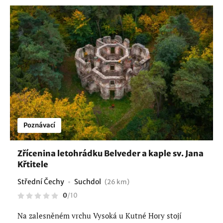
Poznávací
Zřícenina letohrádku Belveder a kaple sv. Jana
Křtitele
Střední Čechy
Suchdol
(26 km)
0
/
10
Na zalesněném vrchu Vysoká u Kutné Hory stojí