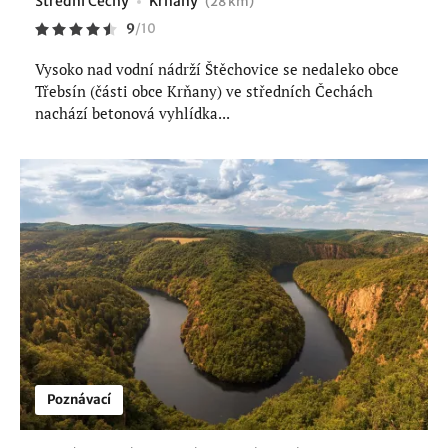
Střední Čechy
Krňany
(28 km)
9
/
10
Vysoko nad vodní nádrží Štěchovice se nedaleko obce
Třebsín (části obce Krňany) ve středních Čechách
nachází betonová vyhlídka...
Poznávací