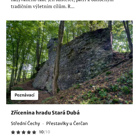
tradičním výletním cílům. R...
Poznávací
Zřícenina hradu Stará Dubá
Střední Čechy
Přestavlky u Čerčan
10
/
10