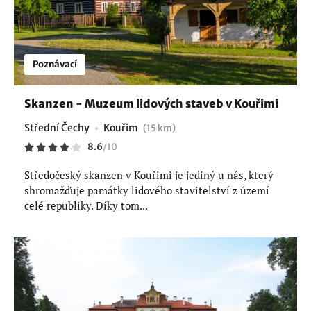
Poznávací
Skanzen - Muzeum lidových staveb v Kouřimi
Střední Čechy
Kouřim
(15 km)
8.6
/
10
Středočeský skanzen v Kouřimi je jediný u nás, který
shromažďuje památky lidového stavitelství z území
celé republiky. Díky tom...