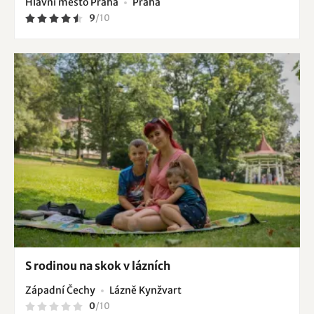
Hlavní město Praha
Praha
9
/
10
S rodinou na skok v lázních
Západní Čechy
Lázně Kynžvart
0
/
10