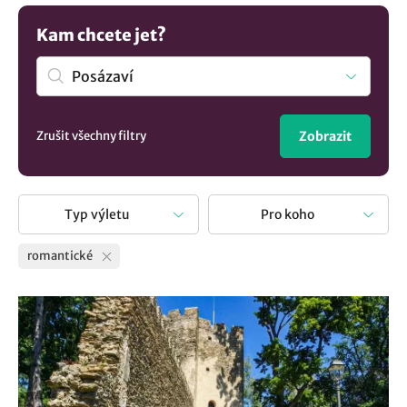
místa, kde si romantiku užijete na maximum.
Kam chcete jet?
Zrušit všechny filtry
Zobrazit
Typ výletu
Pro koho
romantické