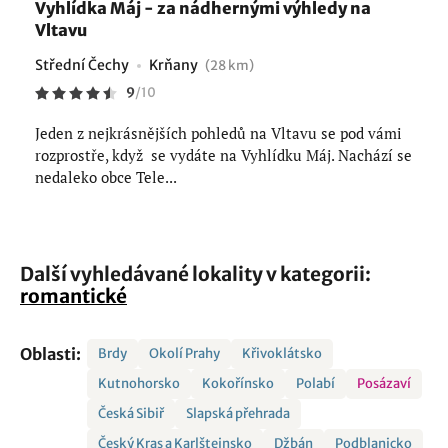
Vyhlídka Máj - za nádhernými výhledy na
Vltavu
Střední Čechy
Krňany
(28 km)
9
/
10
Jeden z nejkrásnějších pohledů na Vltavu se pod vámi
rozprostře, když se vydáte na Vyhlídku Máj. Nachází se
nedaleko obce Tele...
Další vyhledávané lokality v kategorii:
romantické
Oblasti:
Brdy
Okolí Prahy
Křivoklátsko
Kutnohorsko
Kokořínsko
Polabí
Posázaví
Česká Sibiř
Slapská přehrada
Český Kras a Karlštejnsko
Džbán
Podblanicko