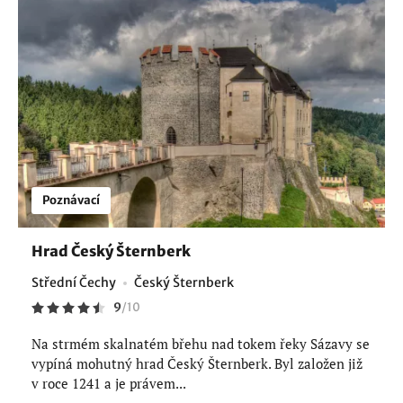
Poznávací
Hrad Český Šternberk
Střední Čechy
Český Šternberk
9
/
10
Na strmém skalnatém břehu nad tokem řeky Sázavy se
vypíná mohutný hrad Český Šternberk. Byl založen již
v roce 1241 a je právem...