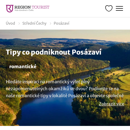
Úvod
Střední Čechy
Posázaví
Tipy co podniknout Posázaví
romantické
Hledáte inspiraci na romantický výlet plný
nezapomenutelných okamžiků ve dvou? Podívejte se na
naše romantické tipy v lokalitě Posázaví a objevte společně
s vaší drahou polovičkou místa, kde se můžete ponořit do
Zobrazit více
romantické atmosféry. Naše náměty jsou určeny pro
všechny zamilované páry, kteří touží prožít
nezapomenutelné chvíle společně. Představíme vám