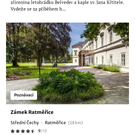
zřícenina letohrádku Belveder a kaple sv. Jana Křtitele.
Vydejte se za příběhem h...
Poznávací
Zámek Ratměřice
Střední Čechy
Ratměřice
(28 km)
9
/
10