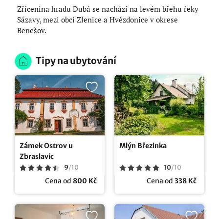
Zřícenina hradu Dubá se nachází na levém břehu řeky
Sázavy, mezi obcí Zlenice a Hvězdonice v okrese
Benešov.
Tipy na ubytování
Zámek Ostrov u
Mlýn Březinka
Zbraslavic
9
/
10
10
/
10
Cena od
800 Kč
Cena od
338 Kč