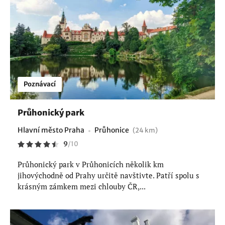
Poznávací
Průhonický park
Hlavní město Praha
Průhonice
(24 km)
9
/
10
Průhonický park v Průhonicích několik km
jihovýchodně od Prahy určitě navštivte. Patří spolu s
krásným zámkem mezi chlouby ČR,...