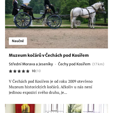
Naučné
Muzeum kočárů v Čechách pod Kosířem
Střední Morava a Jeseníky
Čechy pod Kosířem
(17 km)
10
/
10
V Čechách pod Kosířem je od roku 2009 otevřeno
Muzeum historických kočárů. Ačkoliv u nás není
jedinou expozicí svého druhu, je...