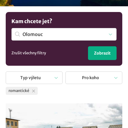
nezapomenutelné chvíle společně. Představíme vám
místa, kde si romantiku užijete na maximum.
Kam chcete jet?
Zrušit všechny filtry
Zobrazit
Typ výletu
Pro koho
romantické