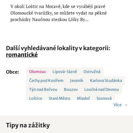
V okolí Loštic na Moravě, kde se vyrábějí pravé
Olomoucké tvarůžky, se můžete vydat na pěkné
procházky Naučnou stezkou Lišky By...
Další vyhledávané lokality v kategorii:
romantické
Obce:
Olomouc
Lipová-lázně
Ostružná
Čechy pod Kosířem
Jeseník
Karlova Studánka
Týn nad Bečvou
Bouzov
Loučná nad Desnou
Loštice
Staré Město
Mladeč
Sosnová
Více
Česká Ves
Slatinky
Rapotín
Dolní Moravice
Oskava
Bludov
Brníčko
Bruntál
Tipy na zážitky
Drahanovice
Hranice
Javorník
Luká