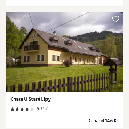
Chata U Staré Lípy
8.3
/
10
Cena od
146 Kč