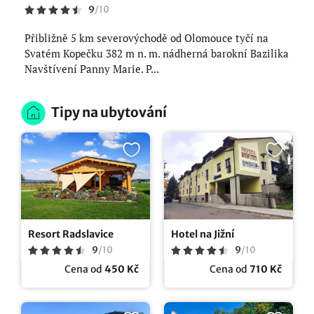
9
/
10
Přibližně 5 km severovýchodě od Olomouce tyčí na
Svatém Kopečku 382 m n. m. nádherná barokní Bazilika
Navštívení Panny Marie. P...
Tipy na ubytování
Resort Radslavice
Hotel na Jižní
9
/
10
9
/
10
Cena od
450 Kč
Cena od
710 Kč