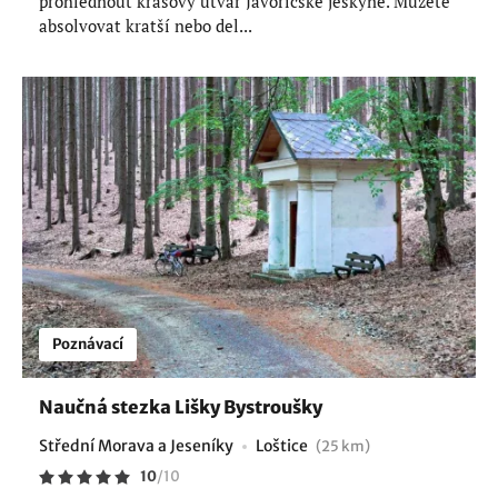
prohlédnout krasový útvar Javoříčské jeskyně. Můžete
absolvovat kratší nebo del...
Poznávací
Naučná stezka Lišky Bystroušky
Střední Morava a Jeseníky
Loštice
(25 km)
10
/
10