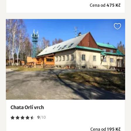
Cena od
475 Kč
Chata Orlí vrch
9
/
10
Cena od
195 Kč