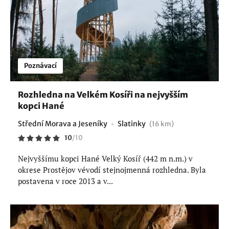
Poznávací
Rozhledna na Velkém Kosíři na nejvyšším
kopci Hané
Střední Morava a Jeseníky
Slatinky
(16 km)
10
/
10
Nejvyššímu kopci Hané Velký Kosíř (442 m n.m.) v
okrese Prostějov vévodí stejnojmenná rozhledna. Byla
postavena v roce 2013 a v...