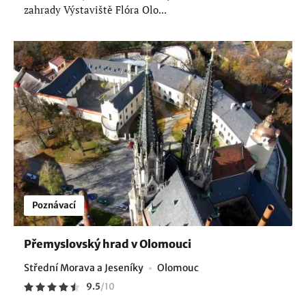
zahrady Výstaviště Flóra Olo...
Poznávací
Přemyslovský hrad v Olomouci
Střední Morava a Jeseníky
Olomouc
9.5
/
10