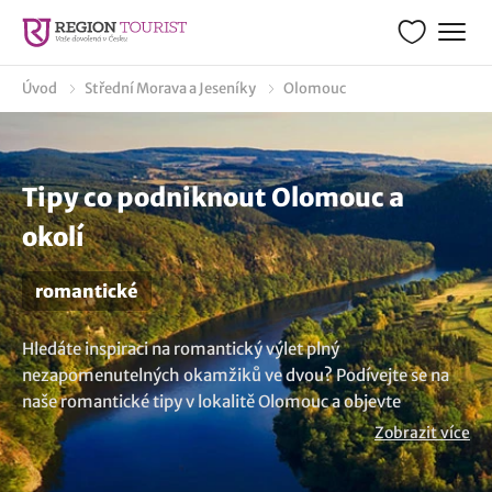
Úvod
Střední Morava a Jeseníky
Olomouc
Tipy co podniknout Olomouc a
okolí
romantické
Hledáte inspiraci na romantický výlet plný
nezapomenutelných okamžiků ve dvou? Podívejte se na
naše romantické tipy v lokalitě Olomouc a objevte
společně s vaší drahou polovičkou místa, kde se můžete
Zobrazit více
ponořit do romantické atmosféry. Naše náměty jsou
určeny pro všechny zamilované páry, kteří touží prožít