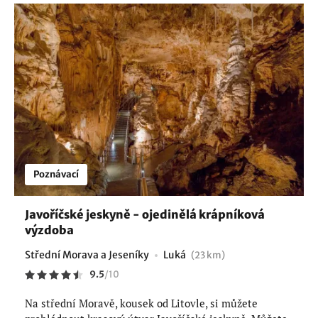
Poznávací
Javoříčské jeskyně - ojedinělá krápníková
výzdoba
Střední Morava a Jeseníky
Luká
(23 km)
9.5
/
10
Na střední Moravě, kousek od Litovle, si můžete