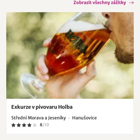
Rejchartice
Supíkovice
Úsov
Úvalno
Zobrazit všechny zážitky
Velké Losiny
Vidnava
Exkurze v pivovaru Holba
Střední Morava a Jeseníky
Hanušovice
8
/
10