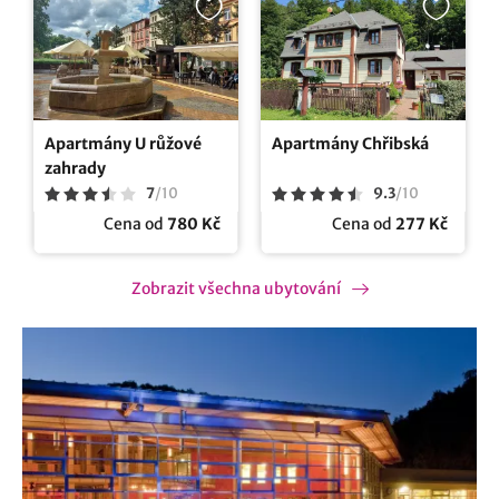
Apartmány U růžové
Apartmány Chřibská
zahrady
7
/
10
9.3
/
10
Cena od
780 Kč
Cena od
277 Kč
Zobrazit všechna ubytování