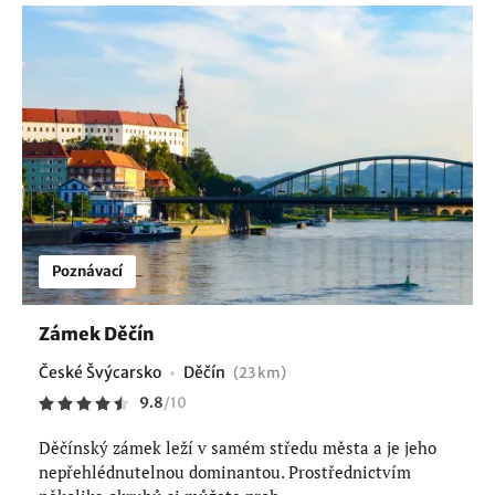
Poznávací
Zámek Děčín
České Švýcarsko
Děčín
(23 km)
9.8
/
10
Děčínský zámek leží v samém středu města a je jeho
nepřehlédnutelnou dominantou. Prostřednictvím