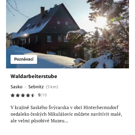
Poznávací
Waldarbeiterstube
Sasko
Sebnitz
(5 km)
9
/
10
V krajině Saského Švýcarska v obci Hinterhermsdorf
nedaleko českých Mikulášovic můžete navštívit malé,
ale velmi působivé Muzeu...