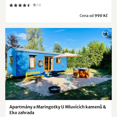
9
/
10
Cena od
990 Kč
Apartmány a Maringotky U Mluvících kamenů &
Eko zahrada