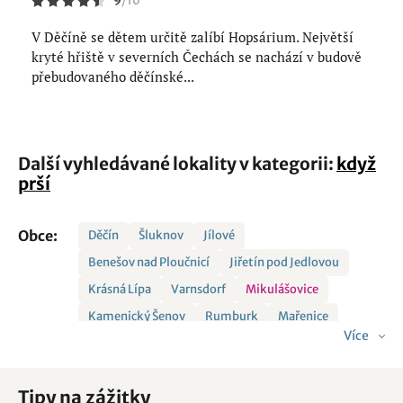
9
/
10
V Děčíně se dětem určitě zalíbí Hopsárium. Největší
kryté hřiště v severních Čechách se nachází v budově
přebudovaného děčínské...
Další vyhledávané lokality v kategorii:
když
prší
Obce:
Děčín
Šluknov
Jílové
Benešov nad Ploučnicí
Jiřetín pod Jedlovou
Krásná Lípa
Varnsdorf
Mikulášovice
Kamenický Šenov
Rumburk
Mařenice
Více
Tipy na zážitky