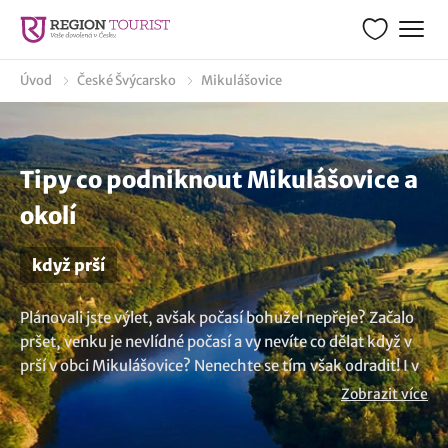
Úvod
České Švýcarsko
Mikulášovice
Tipy co podniknout Mikulášovice a
okolí
když prší
Plánovali jste výlet, avšak počasí bohužel nepřeje? Začalo
pršet, venku je nevlídné počasí a vy nevíte co dělat když v
prší v obci Mikulášovice? Nenechte se tím však odradit! I v
takových situacích máme pro vás mnoho skvělých
Zobrazit více
nápadů, co dělat když prší a také i pro rodiče s dětmi. Ano, i
během deštivého dne lze zažít okamžiky plné radosti a