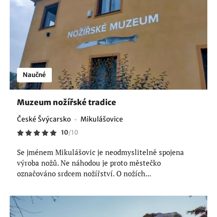
Naučné
Muzeum nožířské tradice
České Švýcarsko
Mikulášovice
10
/
10
Se jménem Mikulášovic je neodmyslitelně spojena
výroba nožů. Ne náhodou je proto městečko
označováno srdcem nožířství. O nožích...