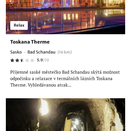
Relax
Toskana Therme
Sasko
Bad Schandau
(16 km)
5.9
/
10
Příjemné saské městečko Bad Schandau skýtá možnost
odpočinku a relaxace v termálních lázních Toskana
Therme. Vyhledávanou atrak...