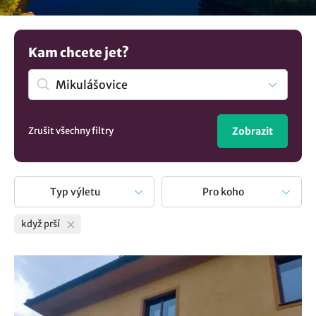
užitečných zážitků. Naše různorodé tipy vám ukážou, že
nepříznivé počasí může skrývat mnoho krásných
momentů a možností. Nechte se inspirovat našimi nápady
Kam chcete jet?
na aktivity v dešti v destinaci Mikulášovice, které vám
dodají energii a radost, ať je den jakýkoliv!
Zrušit všechny filtry
Zobrazit
Typ výletu
Pro koho
když prší