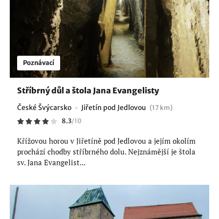
Poznávací
Stříbrný důl a štola Jana Evangelisty
České Švýcarsko
Jiřetín pod Jedlovou
(17 km)
8.3
/
10
Křížovou horou v Jiřetíně pod Jedlovou a jejím okolím
prochází chodby stříbrného dolu. Nejznámější je štola
sv. Jana Evangelist...