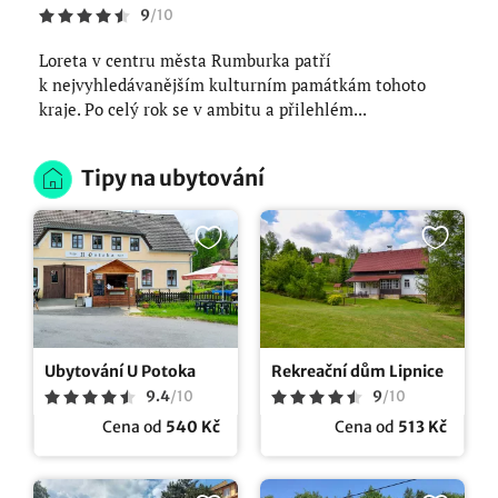
9
/
10
Loreta v centru města Rumburka patří
k nejvyhledávanějším kulturním památkám tohoto
kraje. Po celý rok se v ambitu a přilehlém...
Tipy na ubytování
Ubytování U Potoka
Rekreační dům Lipnice
9.4
/
10
9
/
10
Cena od
540 Kč
Cena od
513 Kč