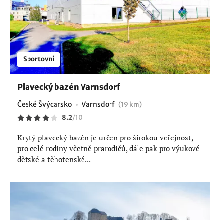
Sportovní
Plavecký bazén Varnsdorf
České Švýcarsko
Varnsdorf
(19 km)
8.2
/
10
Krytý plavecký bazén je určen pro širokou veřejnost,
pro celé rodiny včetně prarodičů, dále pak pro výukové
dětské a těhotenské...