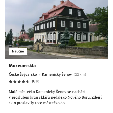
Naučné
Muzeum skla
České Švýcarsko
Kamenický Šenov
(22 km)
9
/
10
Malé městečko Kamenický Šenov se nachází
v proslulém kraji sklářů nedaleko Nového Boru. Zdejší
sklo proslavily toto městečko do...