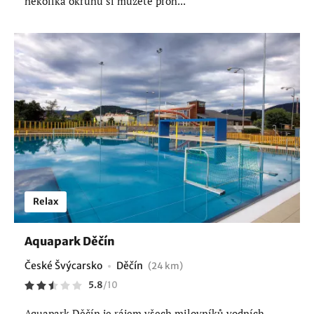
několika okruhů si můžete proh...
Relax
Aquapark Děčín
České Švýcarsko
Děčín
(24 km)
5.8
/
10
Aquapark Děčín je rájem všech milovníků vodních