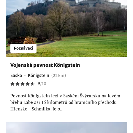
Poznávací
Vojenská pevnost Königstein
Sasko
Königstein
(22 km)
9
/
10
Pevnost Königstein leží v Saském Švýcarsku na levém
břehu Labe asi 15 kilometrů od hraničního přechodu
Hřensko – Schmilka. Je o...