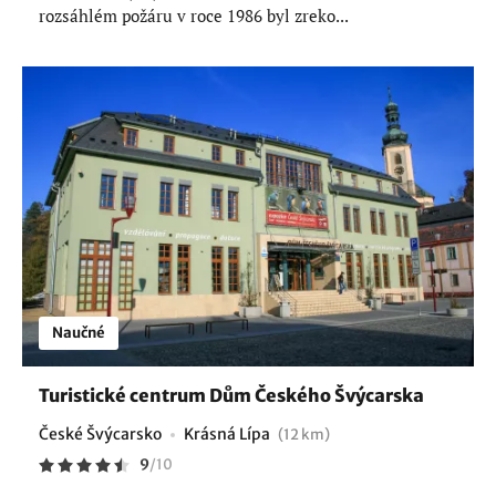
rozsáhlém požáru v roce 1986 byl zreko...
Naučné
Turistické centrum Dům Českého Švýcarska
České Švýcarsko
Krásná Lípa
(12 km)
9
/
10