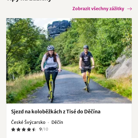
Zobrazit všechny zážitky
Sjezd na koloběžkách z Tisé do Děčína
České Švýcarsko
Děčín
9
/
10