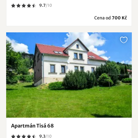
9.7
/
10
Cena od
700 Kč
Apartmán Tisá 68
9.3
/
10