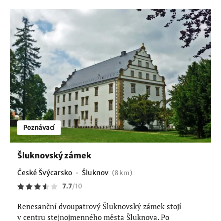
Poznávací
Šluknovský zámek
České Švýcarsko
Šluknov
(8 km)
7.7
/
10
Renesanční dvoupatrový Šluknovský zámek stojí
v centru stejnojmenného města Šluknova. Po