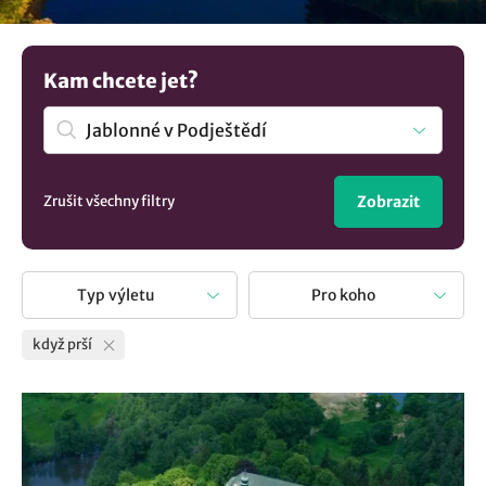
plné radosti a užitečných zážitků. Naše různorodé tipy vám
ukážou, že nepříznivé počasí může skrývat mnoho
krásných momentů a možností. Nechte se inspirovat
Kam chcete jet?
našimi nápady na aktivity v dešti v destinaci Jablonné v
Podještědí, které vám dodají energii a radost, ať je den
jakýkoliv!
Zrušit všechny filtry
Zobrazit
Typ výletu
Pro koho
když prší