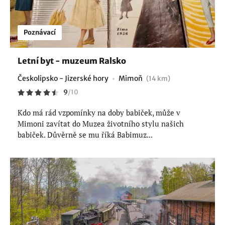
Poznávací
Letní byt - muzeum Ralsko
Českolipsko - Jizerské hory
Mimoň
(14 km)
9
/
10
Kdo má rád vzpomínky na doby babiček, může v
Mimoni zavítat do Muzea životního stylu našich
babiček. Důvěrně se mu říká Babimuz...