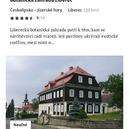
Botanická zahrada Liberec
Českolipsko - Jizerské hory
Liberec
(20 km)
9
/
10
Liberecká botanická zahrada patří k těm, kam se
návštěvníci rádi vracejí. Její pavilony ukrývají exotické
rostliny, mezi nimi n...
Naučné