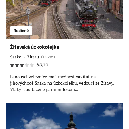
Rodinné
Žitavská úzkokolejka
Sasko
Zittau
(14 km)
6.3
/
10
Fanoušci železnice mají možnost zavítat na
jihovýchodě Saska na úzkokolejku, vedoucí ze Žitavy.
Vlaky jsou tažené parními lokom...