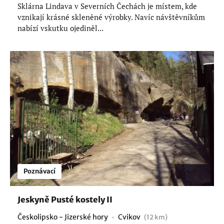
Sklárna Lindava v Severních Čechách je místem, kde
vznikají krásné skleněné výrobky. Navíc návštěvníkům
nabízí vskutku ojediněl...
Poznávací
Jeskyně Pusté kostely II
Českolipsko - Jizerské hory
Cvikov
(12 km)