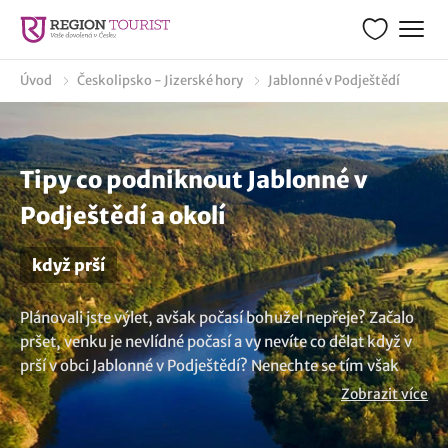
Úvod
Českolipsko - Jizerské hory
Jablonné v Podještědí
Tipy co podniknout Jablonné v
Podještědí a okolí
když prší
Plánovali jste výlet, avšak počasí bohužel nepřeje? Začalo
pršet, venku je nevlídné počasí a vy nevíte co dělat když v
prší v obci Jablonné v Podještědí? Nenechte se tím však
odradit! I v takových situacích máme pro vás mnoho
Zobrazit více
skvělých nápadů, co dělat když prší a také i pro rodiče s
dětmi. Ano, i během deštivého dne lze zažít okamžiky