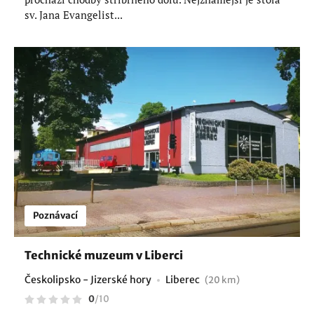
sv. Jana Evangelist...
Poznávací
Technické muzeum v Liberci
Českolipsko - Jizerské hory
Liberec
(20 km)
0
/
10