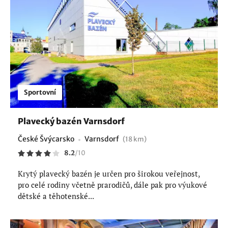
Sportovní
Plavecký bazén Varnsdorf
České Švýcarsko
Varnsdorf
(18 km)
8.2
/
10
Krytý plavecký bazén je určen pro širokou veřejnost,
pro celé rodiny včetně prarodičů, dále pak pro výukové
dětské a těhotenské...