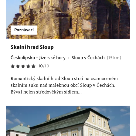
Poznávací
Skalní hrad Sloup
Českolipsko - Jizerské hory
Sloup v Čechách
(15 km)
10
/
10
Romantický skalní hrad Sloup stojí na osamoceném
skalním suku nad malebnou obcí Sloup v Čechách.
Býval nejen středověkým sídlem...