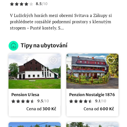
8.5
/
10
V Lužických horách mezi obcemi Svitava a Zákupy si
prohlédnete rozsáhlé podzemní prostory s klenutým
stropem – Pusté kostely. S...
Tipy na ubytování
Pension U lesa
Penzion Nostalgie 1876
9.5
/
10
9.1
/
10
Cena od
300 Kč
Cena od
600 Kč