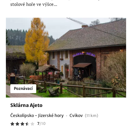
stolové hoře ve výšce...
Poznávací
Sklárna Ajeto
Českolipsko - Jizerské hory
Cvikov
(11 km)
7
/
10