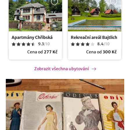
Apartmány Chřibská
Rekreační areál Bajtlich
9.3
/
10
8.4
/
10
Cena od
277 Kč
Cena od
300 Kč
Zobrazit všechna ubytování