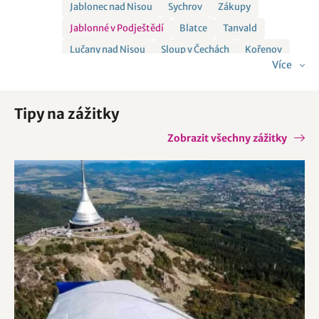
Jablonec nad Nisou
Sychrov
Zákupy
Jablonné v Podještědí
Blatce
Tanvald
Lučany nad Nisou
Sloup v Čechách
Kořenov
Více
Nový Bor
Jindřichovice pod Smrkem
Jiřetín pod Bukovou
Bílý Potok
Hejnice
Tipy na zážitky
Mimoň
Zobrazit všechny zážitky