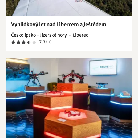
Vyhlídkový let nad Libercem a Ještědem
Českolipsko - Jizerské hory
Liberec
7.2
/
10