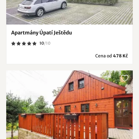
Apartmány Úpatí Ještědu
10
/
10
Cena od
478 Kč