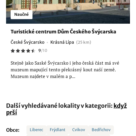
Naučné
Turistické centrum Dům Českého Švýcarska
České Švýcarsko
Krásná Lípa
(25 km)
9
/
10
Stejně jako Saské Švýcarsko i jeho česká část má své
muzeum mapující tento překrásný kout naší země.
Muzeum najdete v malém a p...
Další vyhledávané lokality v kategorii:
když
prší
Obce:
Liberec
Frýdlant
Cvikov
Bedřichov