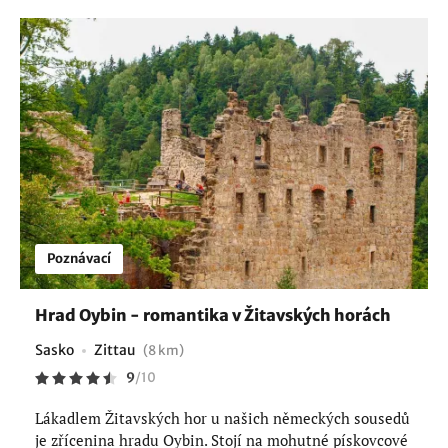
Poznávací
Hrad Oybin - romantika v Žitavských horách
Sasko
Zittau
(8 km)
9
/
10
Lákadlem Žitavských hor u našich německých sousedů
je zřícenina hradu Oybin. Stojí na mohutné pískovcové