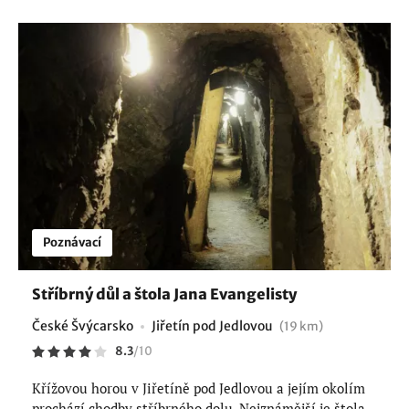
Poznávací
Stříbrný důl a štola Jana Evangelisty
České Švýcarsko
Jiřetín pod Jedlovou
(19 km)
8.3
/
10
Křížovou horou v Jiřetíně pod Jedlovou a jejím okolím
prochází chodby stříbrného dolu. Nejznámější je štola