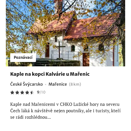
Poznávací
Kaple na kopci Kalvárie u Mařenic
České Švýcarsko
Mařenice
(8 km)
9
/
10
Kaple nad Mařenicemi v CHKO Lužické hory na severu
Čech láká k návštěvě nejen poutníky, ale i turisty, kteří
se rádi rozhlédnou...