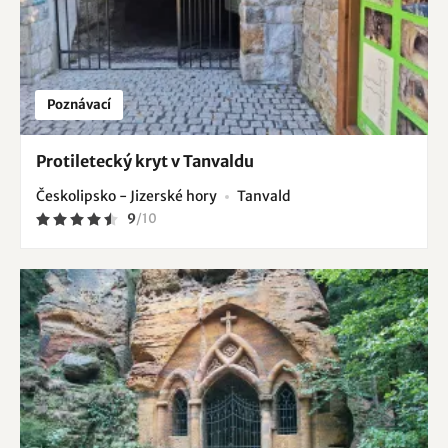
Poznávací
Protiletecký kryt v Tanvaldu
Českolipsko - Jizerské hory
Tanvald
9
/
10