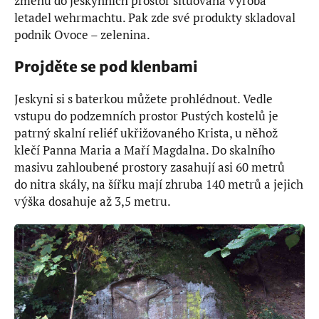
změnu do jeskynních prostor situována výroba
letadel wehrmachtu. Pak zde své produkty skladoval
podnik Ovoce – zelenina.
Projděte se pod klenbami
Jeskyni si s baterkou můžete prohlédnout. Vedle
vstupu do podzemních prostor Pustých kostelů je
patrný skalní reliéf ukřižovaného Krista, u něhož
klečí Panna Maria a Maří Magdalna. Do skalního
masivu zahloubené prostory zasahují asi 60 metrů
do nitra skály, na šířku mají zhruba 140 metrů a jejich
výška dosahuje až 3,5 metru.