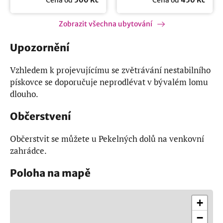
Cena od
500 Kč
Cena od
450 Kč
Zobrazit všechna ubytování
Upozornění
Vzhledem k projevujícímu se zvětrávání nestabilního
pískovce se doporučuje neprodlévat v bývalém lomu
dlouho.
Občerstvení
Občerstvit se můžete u Pekelných dolů na venkovní
zahrádce.
Poloha na mapě
+
−