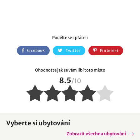
Podělte se s přáteli
Facebook
Twitter
Pinterest
Ohodnoťte jak se vám líbí toto místo
8.5
/
10
Vyberte si ubytování
Zobrazit všechna ubytování