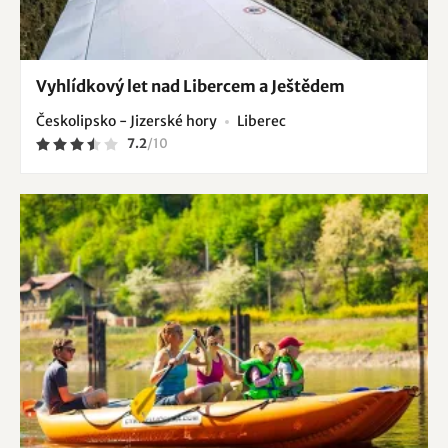
Vyhlídkový let nad Libercem a Ještědem
Českolipsko - Jizerské hory
Liberec
7.2
/
10