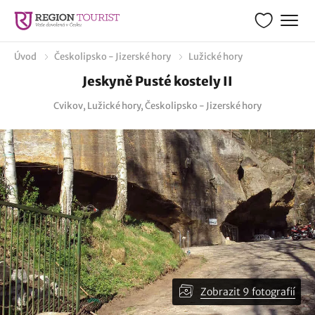
Úvod
Českolipsko - Jizerské hory
Lužické hory
Jeskyně Pusté kostely II
Cvikov, Lužické hory, Českolipsko - Jizerské hory
Zobrazit 9 fotografií