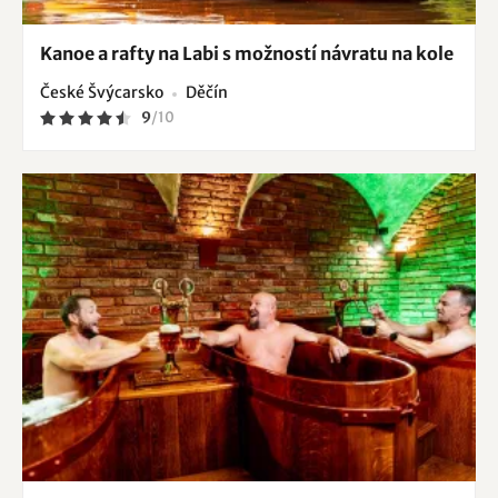
Kanoe a rafty na Labi s možností návratu na kole
České Švýcarsko
Děčín
9
/
10