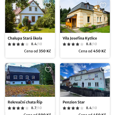
Chalupa Stará škola
Vila Josefína Kytlice
8.4
/
10
8.8
/
10
Cena od
350 Kč
Cena od
450 Kč
Rekreační chata Říp
Penzion Star
8.7
/
10
8.4
/
10