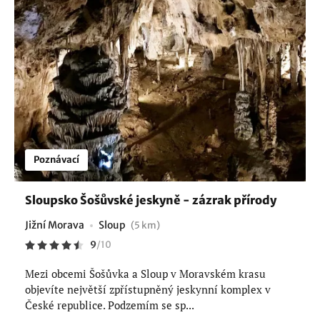
Poznávací
Sloupsko Šošůvské jeskyně - zázrak přírody
Jižní Morava
Sloup
(5 km)
9
/
10
Mezi obcemi Šošůvka a Sloup v Moravském krasu
objevíte největší zpřístupněný jeskynní komplex v
České republice. Podzemím se sp...