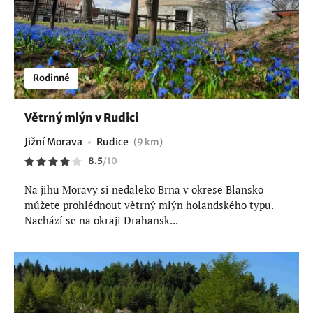
Rodinné
Větrný mlýn v Rudici
Jižní Morava
Rudice
(9 km)
8.5
/
10
Na jihu Moravy si nedaleko Brna v okrese Blansko
můžete prohlédnout větrný mlýn holandského typu.
Nachází se na okraji Drahansk...