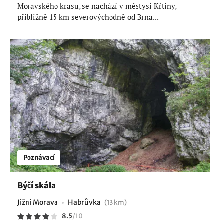
Moravského krasu, se nachází v městysi Křtiny,
přibližně 15 km severovýchodně od Brna...
Poznávací
Býčí skála
Jižní Morava
Habrůvka
(13 km)
8.5
/
10