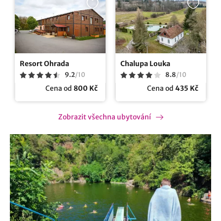
Resort Ohrada
Chalupa Louka
9.2
/
10
8.8
/
10
Cena od
800 Kč
Cena od
435 Kč
Zobrazit všechna ubytování