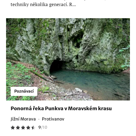
techniky několika generací. R...
Poznávací
Ponorná řeka Punkva v Moravském krasu
Jižní Morava
Protivanov
9
/
10