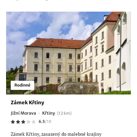
Rodinné
Zámek Křtiny
Jižní Morava
Křtiny
(12 km)
6.5
/
10
Zámek Křtiny, zasazený do malebné krajiny