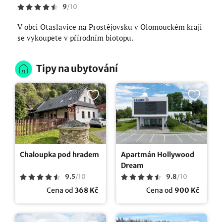
9
/
10
V obci Otaslavice na Prostějovsku v Olomouckém kraji
se vykoupete v přírodním biotopu.
Tipy na ubytování
Chaloupka pod hradem
Apartmán Hollywood
Dream
9.5
/
10
9.8
/
10
Cena od
368 Kč
Cena od
900 Kč