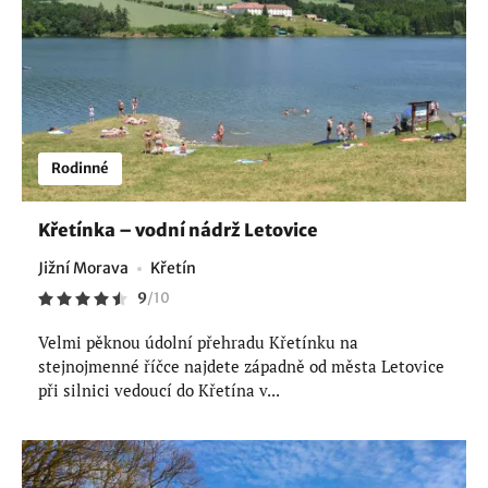
Rodinné
Křetínka – vodní nádrž Letovice
Jižní Morava
Křetín
9
/
10
Velmi pěknou údolní přehradu Křetínku na
stejnojmenné říčce najdete západně od města Letovice
při silnici vedoucí do Křetína v...