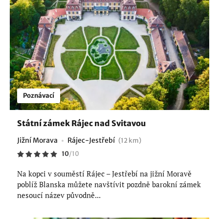
Poznávací
Státní zámek Rájec nad Svitavou
Jižní Morava
Rájec-Jestřebí
(12 km)
10
/
10
Na kopci v souměstí Rájec – Jestřebí na jižní Moravě
poblíž Blanska můžete navštívit pozdně barokní zámek
nesoucí název původně...