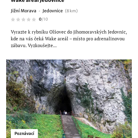
Wake areál Jedovnice
Jižní Morava
Jedovnice
(8 km)
0
/
10
Vyrazte k rybníku Olšovec do jihomoravských Jedovnic,
kde na vás čeká Wake areál – místo pro adrenalinovou
zábavu. Vyzkoušejte...
Poznávací