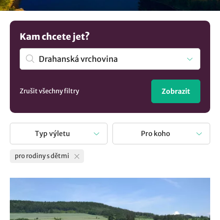
kam na výlet s dětmi, od aktivních zážitků, zábavných
atrakcí až po poznávání památek a přírodních krás.
Získejte inspiraci z našich doporučení a ujistěte se, že váš
Kam chcete jet?
další výlet bude přesně podle představ celé vaší rodiny. U
nás si vybere každá rodina s dětmi.
Zrušit všechny filtry
Zobrazit
Typ výletu
Pro koho
pro rodiny s dětmi