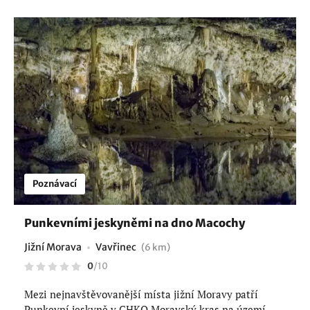
Poznávací
Punkevními jeskyněmi na dno Macochy
Jižní Morava
Vavřinec
(6 km)
0
/
10
Mezi nejnavštěvovanější místa jižní Moravy patří
Punkevní jeskyně v CHKO Moravský kras na území