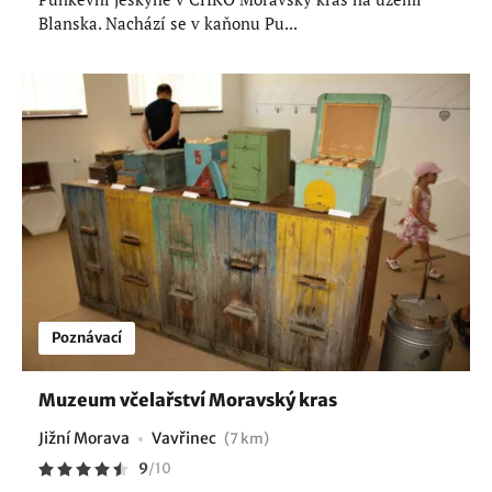
Blanska. Nachází se v kaňonu Pu...
Poznávací
Muzeum včelařství Moravský kras
Jižní Morava
Vavřinec
(7 km)
9
/
10