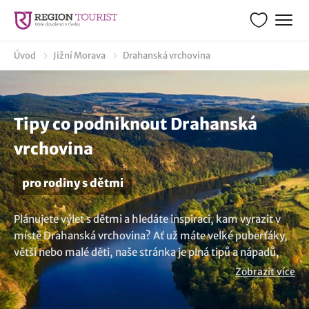
Úvod
Jižní Morava
Drahanská vrchovina
Tipy co podniknout Drahanská
vrchovina
pro rodiny s dětmi
Plánujete výlet s dětmi a hledáte inspiraci, kam vyrazit v
místě Drahanská vrchovina? Ať už máte velké puberťáky,
větší nebo malé děti, naše stránka je plná tipů a nápadů,
jak strávit kvalitní čas v rodinném kruhu. Kam s dětmi za
Zobrazit více
zábavou, co zažít nebo kudy z nudy s dětmi v lokalitě
Drahanská vrchovina? Nabízíme širokou paletu možností