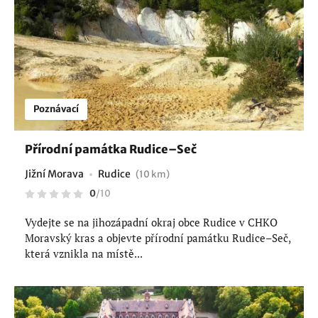
Poznávací
Přírodní památka Rudice–Seč
Jižní Morava
Rudice
(10 km)
0
/
10
Vydejte se na jihozápadní okraj obce Rudice v CHKO
Moravský kras a objevte přírodní památku Rudice–Seč,
která vznikla na místě...