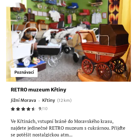
Poznávací
RETRO muzeum Křtiny
Jižní Morava
Křtiny
(12 km)
9
/
10
Ve Křtinách, vstupní bráně do Moravského krasu,
najdete jedinečné RETRO muzeum s cukrárnou. Přijďte
se potěšit nostalgickou atm...