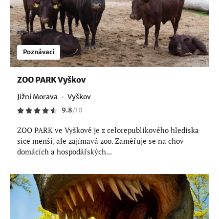
Poznávací
ZOO PARK Vyškov
Jižní Morava
Vyškov
9.8
/
10
ZOO PARK ve Vyškově je z celorepublikového hlediska
sice menší, ale zajímavá zoo. Zaměřuje se na chov
domácích a hospodářských...