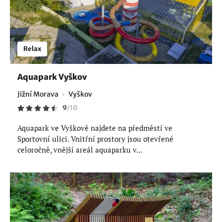
Relax
Aquapark Vyškov
Jižní Morava
Vyškov
9
/
10
Aquapark ve Vyškově najdete na předměstí ve
Sportovní ulici. Vnitřní prostory jsou otevřené
celoročně, vnější areál aquaparku v...