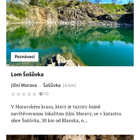
Poznávací
Lom Šošůvka
Jižní Morava
Šošůvka
(4 km)
0
/
10
V Moravském krasu, který je turisty hojně
navštěvovanou lokalitou jižní Moravy, se v katastru
obce Šošůvka, 30 km od Blanska, n...