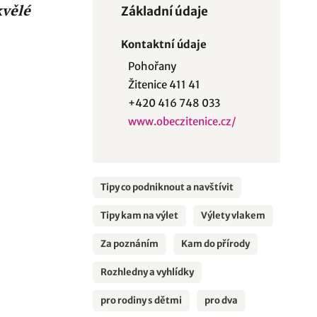
kvělé
Základní údaje
Kontaktní údaje
Pohořany
Žitenice 411 41
+420 416 748 033
www.obeczitenice.cz/
Tipy co podniknout a navštívit
Tipy kam na výlet
Výlety vlakem
Za poznáním
Kam do přírody
Rozhledny a vyhlídky
pro rodiny s dětmi
pro dva