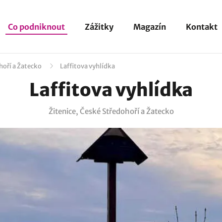
Co podniknout
Zážitky
Magazín
Kontakt
hoří a Žatecko
Laffitova vyhlídka
Laffitova vyhlídka
Žitenice, České Středohoří a Žatecko