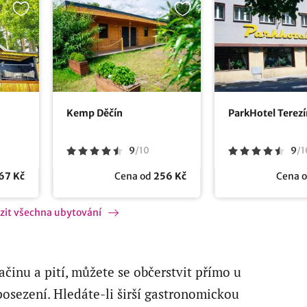
o
Kemp Děčín
ParkHotel Terezí
9
/
10
9
/
1
67 Kč
Cena od
256 Kč
Cena 
zit všechna ubytování
činu a pití, můžete se občerstvit přímo u
posezení. Hledáte-li širší gastronomickou