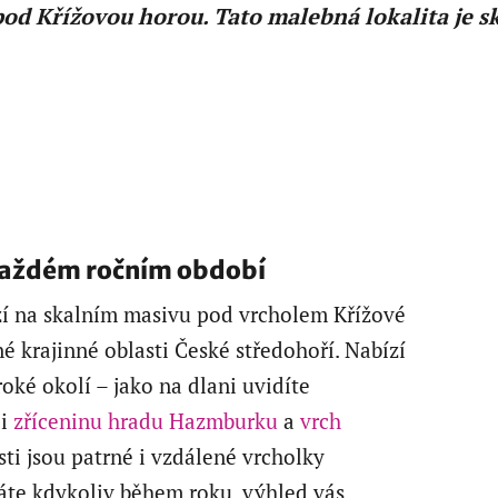
od Křížovou horou. Tato malebná lokalita je s
 každém ročním období
zí na skalním masivu pod vrcholem Křížové
é krajinné oblasti České středohoří. Nabízí
oké okolí – jako na dlani uvidíte
 i
zříceninu hradu Hazmburku
a
vrch
osti jsou patrné i vzdálené vrcholky
áte kdykoliv během roku, výhled vás