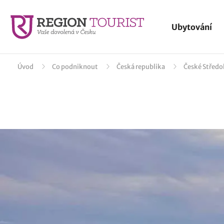
Ubytování
Úvod
Co podniknout
Česká republika
České Středo