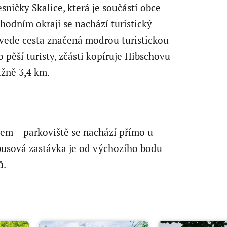
esničky Skalice, která je součástí obce
hodním okraji se nachází turistický
 vede cesta značená modrou turistickou
 pěší turisty, zčásti kopíruje Hibschovu
ižně 3,4 km.
tem – parkoviště se nachází přímo u
busová zastávka je od výchozího bodu
ů.