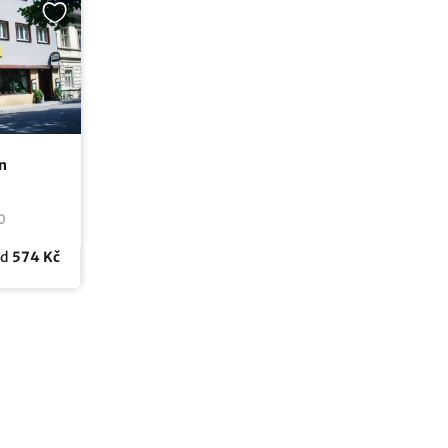
n
0
od
574 Kč