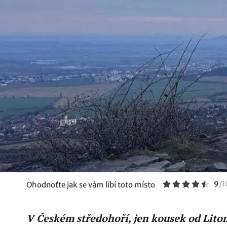
9
/
1
Ohodnoťte jak se vám líbí toto místo
V Českém středohoří, jen kousek od Litomě