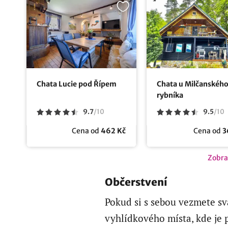
Chata Lucie pod Řípem
Chata u Milčanskéh
rybníka
9.7
/
10
9.5
/
10
Cena od
462 Kč
Cena od
3
Zobra
Občerstvení
Pokud si s sebou vezmete sva
vyhlídkového místa, kde je 