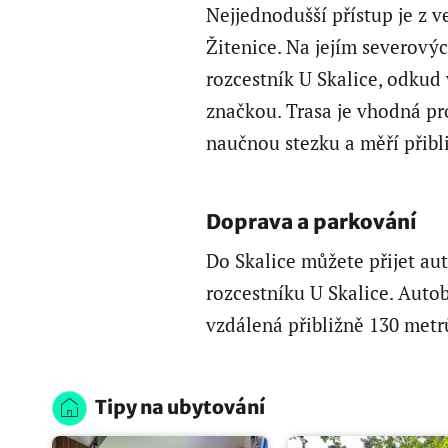
Nejjednodušší přístup je z v
Žitenice. Na jejím severovýc
rozcestník U Skalice, odkud
značkou. Trasa je vhodná pro
naučnou stezku a měří přibl
Doprava a parkování
Do Skalice můžete přijet au
rozcestníku U Skalice. Auto
vzdálená přibližně 130 metr
Tipy na ubytování