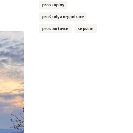
pro skupiny
pro školy a organizace
pro sportovce
se psem