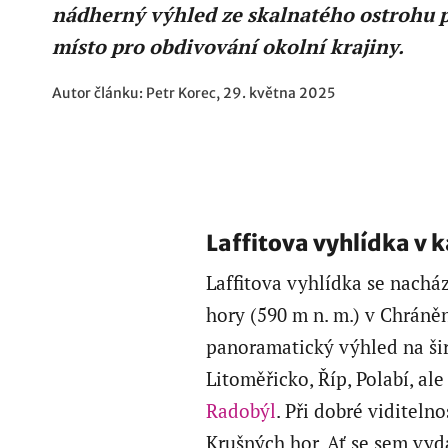
nádherný výhled ze skalnatého ostrohu p
místo pro obdivování okolní krajiny.
Autor článku: Petr Korec, 29. května 2025
Laffitova vyhlídka v
Laffitova vyhlídka se nachá
hory (590 m n. m.) v Chráněn
panoramatický výhled na šir
Litoměřicko, Říp, Polabí, ale
Radobýl
. Při dobré viditeln
Krušných hor. Ať se sem vyd