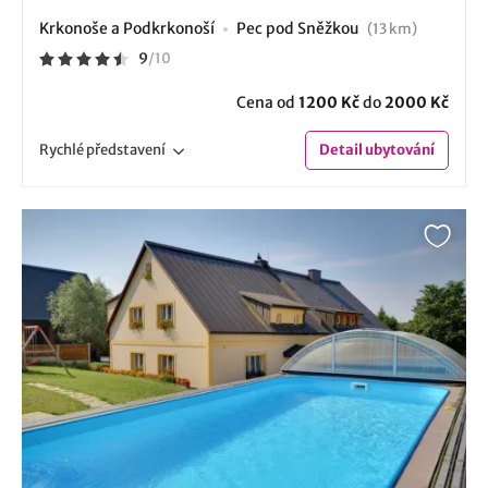
Krkonoše a Podkrkonoší
Pec pod Sněžkou
(13 km)
9
/
10
Cena od
1200 Kč
do
2000 Kč
Rychlé
představení
Detail
ubytování