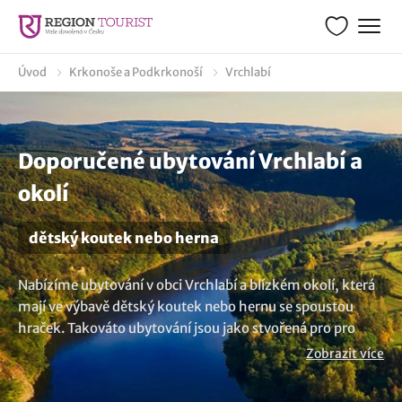
Úvod
Krkonoše a Podkrkonoší
Vrchlabí
Doporučené ubytování Vrchlabí a
okolí
dětský koutek nebo herna
Nabízíme ubytování v obci Vrchlabí a blízkém okolí, která
mají ve výbavě dětský koutek nebo hernu se spoustou
hraček. Takováto ubytování jsou jako stvořená pro pro
rodiny s dětmi. Během pobytu tak budete nejen obklopeni
Zobrazit více
komfortem, ale vytvoříte si i hezké vzpomínky. Vy si
odpočinete a mezitím si děti pohrají v herně a nebo když