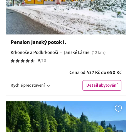
Pension Janský potok I.
Krkonoše a Podkrkonoší
Janské Lázně
(12 km)
9
/
10
Cena od
437 Kč
do
650 Kč
Rychlé
představení
Detail
ubytování