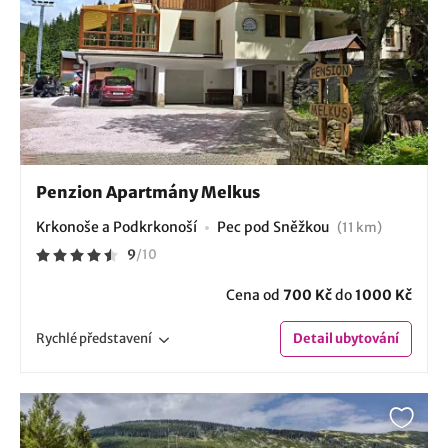
Penzion Apartmány Melkus
Krkonoše a Podkrkonoší
Pec pod Sněžkou
(11 km)
9
/
10
Cena od
700 Kč
do
1000 Kč
Rychlé
představení
Detail
ubytování