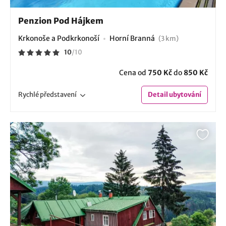
Penzion Pod Hájkem
Krkonoše a Podkrkonoší
Horní Branná
(3 km)
10
/
10
Cena od
750 Kč
do
850 Kč
Rychlé
představení
Detail
ubytování