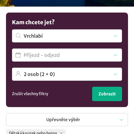
prší, tak uvnitř v dětském koutku. Potřebujete více
možností? Prohlédněte si více
ubytování v lokalitě
Vrchlabí
..
Kam chcete jet?
Zrušit všechny filtry
Zobrazit
Upřesněte výběr
Dětský koutek nebo herna