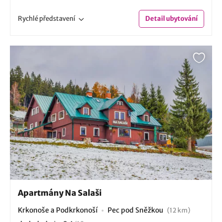
Rychlé
představení
Detail
ubytování
Apartmány Na Salaši
Krkonoše a Podkrkonoší
Pec pod Sněžkou
(12 km)