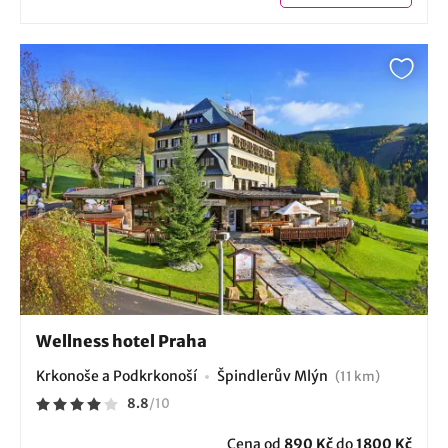
Wellness hotel Praha
Krkonoše a Podkrkonoší
Špindlerův Mlýn
(11 km)
8.8
/
10
Cena od
890 Kč
do
1800 Kč