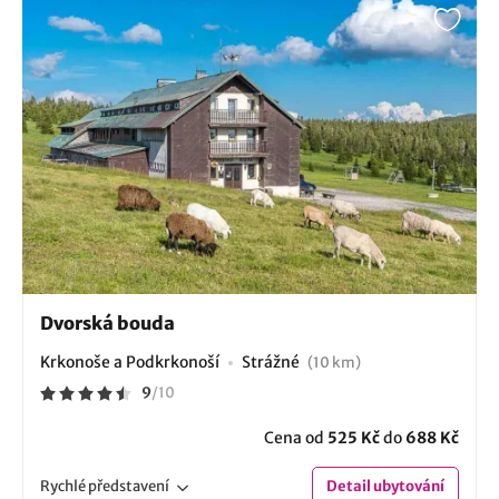
Dvorská bouda
Krkonoše a Podkrkonoší
Strážné
(10 km)
9
/
10
Cena od
525 Kč
do
688 Kč
Rychlé
představení
Detail
ubytování