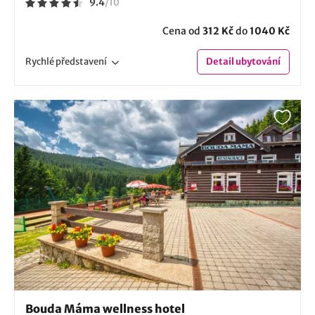
9.4
/
10
Cena od
312 Kč
do
1040 Kč
Rychlé
představení
Detail
ubytování
Bouda Máma wellness hotel