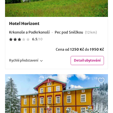
Hotel Horizont
Krkonoše a Podkrkonoší
Pec pod Sněžkou
(12 km)
6.5
/
10
Cena od
1250 Kč
do
1950 Kč
Rychlé
představení
Detail
ubytování