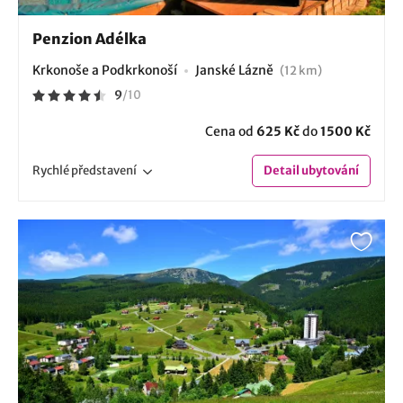
Penzion Adélka
Krkonoše a Podkrkonoší
Janské Lázně
(12 km)
9
/
10
Cena od
625 Kč
do
1500 Kč
Rychlé
představení
Detail
ubytování