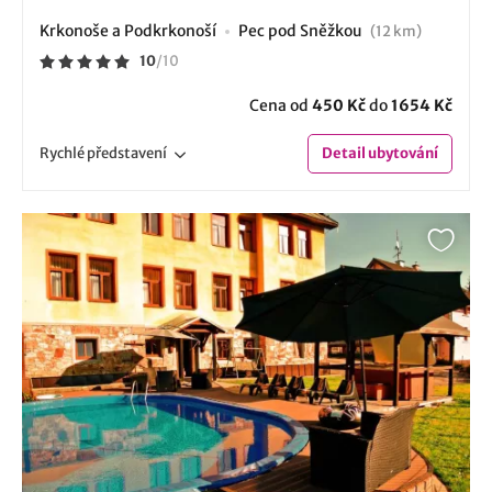
Krkonoše a Podkrkonoší
Pec pod Sněžkou
(12 km)
10
/
10
Cena od
450 Kč
do
1654 Kč
Rychlé
představení
Detail
ubytování