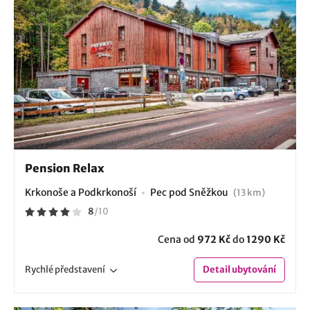
Pension Relax
Krkonoše a Podkrkonoší
Pec pod Sněžkou
(13 km)
8
/
10
Cena od
972 Kč
do
1290 Kč
Rychlé
představení
Detail
ubytování