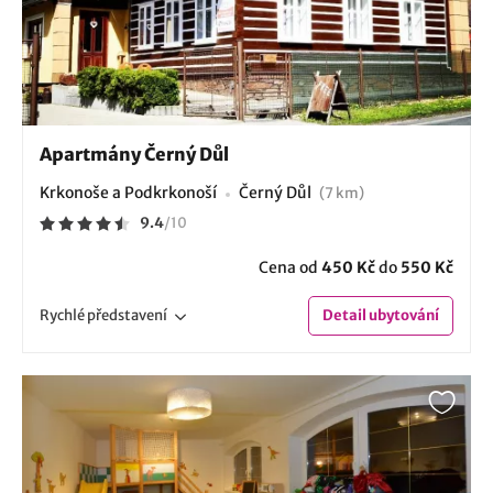
Apartmány Černý Důl
Krkonoše a Podkrkonoší
Černý Důl
(7 km)
9.4
/
10
Cena od
450 Kč
do
550 Kč
Rychlé
představení
Detail
ubytování