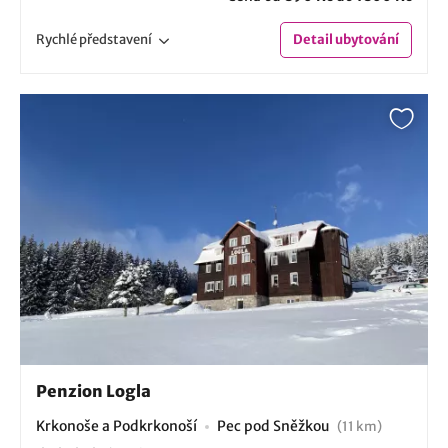
Rychlé
představení
Detail
ubytování
Penzion Logla
Krkonoše a Podkrkonoší
Pec pod Sněžkou
(11 km)