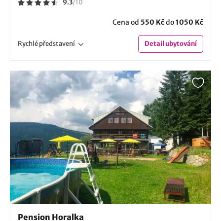
9.3
/
10
Cena od
550 Kč
do
1050 Kč
Rychlé
představení
Detail
ubytování
Pension Horalka