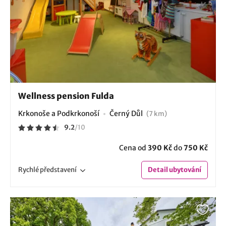
Wellness pension Fulda
Krkonoše a Podkrkonoší
Černý Důl
(7 km)
9.2
/
10
Cena od
390 Kč
do
750 Kč
Rychlé
představení
Detail
ubytování