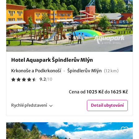
Hotel Aquapark Špindlerův Mlýn
Krkonoše a Podkrkonoší
Špindlerův Mlýn
(12 km)
9.2
/
10
Cena od
1025 Kč
do
1625 Kč
Rychlé
představení
Detail
ubytování