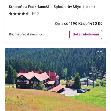
Krkonoše a Podkrkonoší
Špindlerův Mlýn
(10 km)
9
/
10
Cena od
1190 Kč
do
1470 Kč
Rychlé
představení
Detail
ubytování