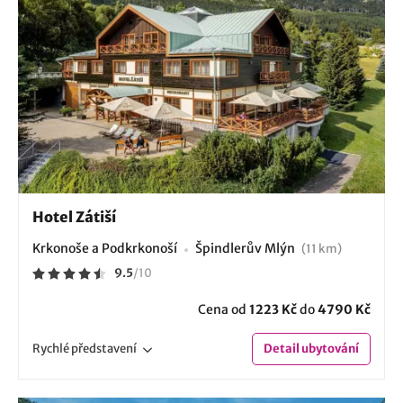
Hotel Zátiší
Krkonoše a Podkrkonoší
Špindlerův Mlýn
(11 km)
9.5
/
10
Cena od
1223 Kč
do
4790 Kč
Rychlé
představení
Detail
ubytování