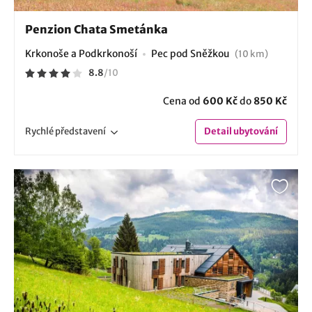
Penzion Chata Smetánka
Krkonoše a Podkrkonoší
Pec pod Sněžkou
(10 km)
8.8
/
10
Cena od
600 Kč
do
850 Kč
Rychlé
představení
Detail
ubytování