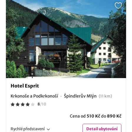
Hotel Esprit
Krkonoše a Podkrkonoší
Špindlerův Mlýn
(11 km)
8
/
10
Cena od
510 Kč
do
890 Kč
Rychlé
představení
Detail
ubytování