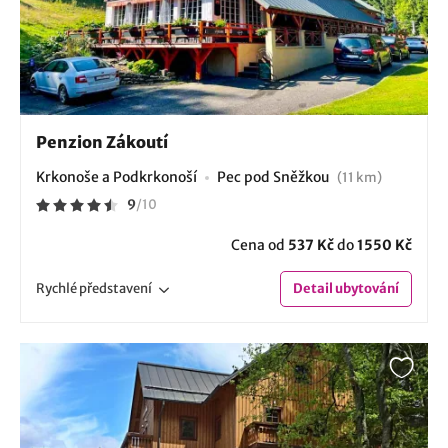
Penzion Zákoutí
Krkonoše a Podkrkonoší
Pec pod Sněžkou
(11 km)
9
/
10
Cena od
537 Kč
do
1550 Kč
Rychlé
představení
Detail
ubytování