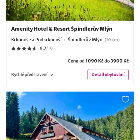
Amenity Hotel & Resort Špindlerův Mlýn
Krkonoše a Podkrkonoší
Špindlerův Mlýn
(10 km)
9.7
/
10
Cena od
1090 Kč
do
3900 Kč
Rychlé
představení
Detail
ubytování