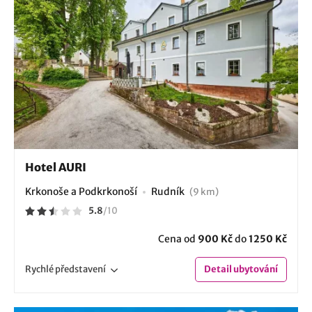
Hotel AURI
Krkonoše a Podkrkonoší
Rudník
(9 km)
5.8
/
10
Cena od
900 Kč
do
1250 Kč
Rychlé
představení
Detail
ubytování