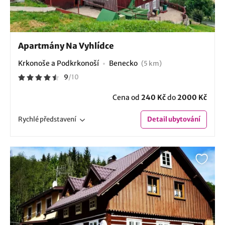
Apartmány Na Vyhlídce
Krkonoše a Podkrkonoší
Benecko
(5 km)
9
/
10
Cena od
240 Kč
do
2000 Kč
Rychlé
představení
Detail
ubytování