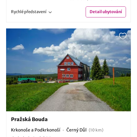
Rychlé
představení
Detail
ubytování
Pražská Bouda
Krkonoše a Podkrkonoší
Černý Důl
(10 km)