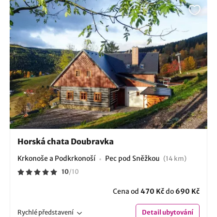
Horská chata Doubravka
Krkonoše a Podkrkonoší
Pec pod Sněžkou
(14 km)
10
/
10
Cena od
470 Kč
do
690 Kč
Rychlé
představení
Detail
ubytování