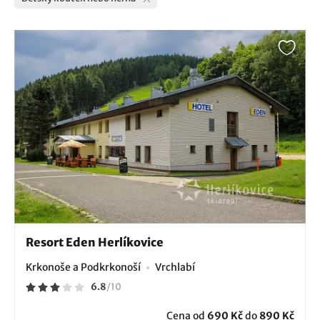
Resort Eden Herlíkovice
Krkonoše a Podkrkonoší
Vrchlabí
6.8
/
10
Cena od
690 Kč
do
890 Kč