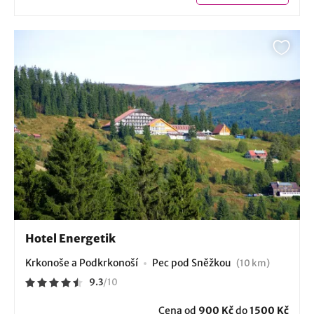
Hotel Energetik
Krkonoše a Podkrkonoší
Pec pod Sněžkou
(10 km)
9.3
/
10
Cena od
900 Kč
do
1500 Kč