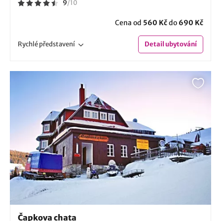
9
/
10
Cena od
560 Kč
do
690 Kč
Rychlé
představení
Detail
ubytování
Čapkova chata