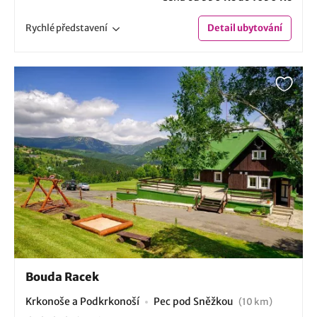
Rychlé
představení
Detail
ubytování
Bouda Racek
Krkonoše a Podkrkonoší
Pec pod Sněžkou
(10 km)