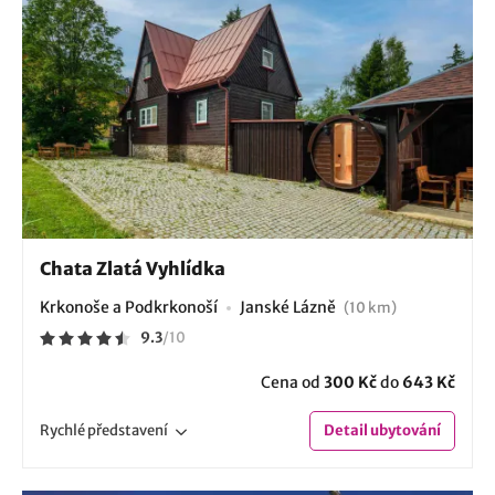
Chata Zlatá Vyhlídka
Krkonoše a Podkrkonoší
Janské Lázně
(10 km)
9.3
/
10
Cena od
300 Kč
do
643 Kč
Rychlé
představení
Detail
ubytování