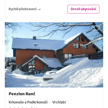
Rychlé
představení
Detail
ubytování
Penzion Ranč
Krkonoše a Podkrkonoší
Vrchlabí