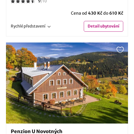
9
/
10
Cena od
430 Kč
do
610 Kč
Rychlé
představení
Detail
ubytování
Penzion U Novotných