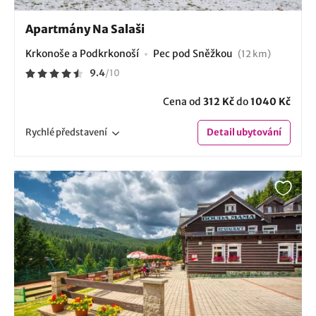
Apartmány Na Salaši
Krkonoše a Podkrkonoší
Pec pod Sněžkou
(12 km)
9.4
/
10
Cena od
312 Kč
do
1040 Kč
Rychlé
představení
Detail
ubytování