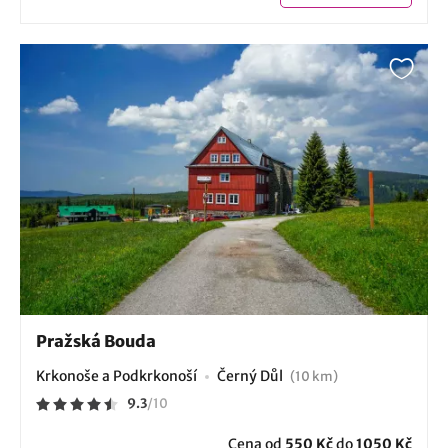
Pražská Bouda
Krkonoše a Podkrkonoší
Černý Důl
(10 km)
9.3
/
10
Cena od
550 Kč
do
1050 Kč