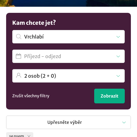
domácí mazlíčky. Nevybrali jste si? Mrkněte na všechna
ubytování v lokalitě Vrchlabí
.
Kam chcete jet?
Zrušit všechny filtry
Zobrazit
Upřesněte výběr
se psem