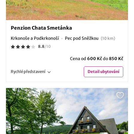
Penzion Chata Smetánka
Krkonoše a Podkrkonoší
Pec pod Sněžkou
(10 km)
8.8
/
10
Cena od
600 Kč
do
850 Kč
Rychlé
představení
Detail
ubytování