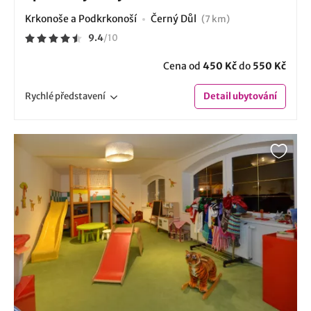
Krkonoše a Podkrkonoší
Černý Důl
(7 km)
9.4
/
10
Cena od
450 Kč
do
550 Kč
Rychlé
představení
Detail
ubytování