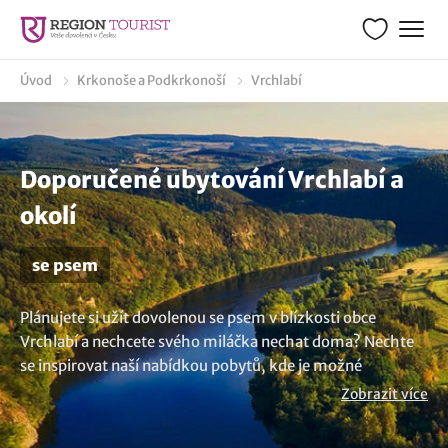
Úvod
Krkonoše a Podkrkonoší
Vrchlabí
Doporučené ubytování Vrchlabí a
okolí
se psem
Plánujete si užít dovolenou se psem v blízkosti obce
Vrchlabí a nechcete svého miláčka nechat doma? Nechte
se inspirovat naší nabídkou pobytů, kde je možné
ubytování se psem nebo domácím zvířetem. Užijte si
Zobrazit více
bezstarostnou dovolenou i s kočkou v místech, která jsou
přátelská k zvířatům a poskytují veškeré pohodlí pro