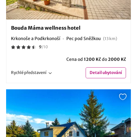
Bouda Máma wellness hotel
Krkonoše a Podkrkonoší
Pec pod Sněžkou
(13 km)
9
/
10
Cena od
1200 Kč
do
2000 Kč
Rychlé
představení
Detail
ubytování