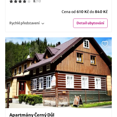
8
/
10
Cena od
610 Kč
do
840 Kč
Rychlé
představení
Detail
ubytování
Apartmány Černý Důl