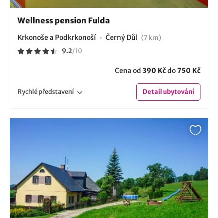
Wellness pension Fulda
Krkonoše a Podkrkonoší
Černý Důl
(7 km)
9.2
/
10
Cena od
390 Kč
do
750 Kč
Rychlé
představení
Detail
ubytování