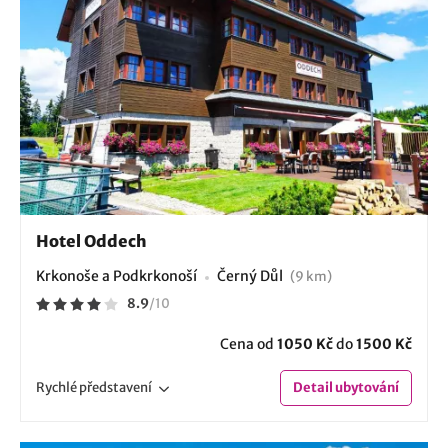
Hotel Oddech
Krkonoše a Podkrkonoší
Černý Důl
(9 km)
8.9
/
10
Cena od
1050 Kč
do
1500 Kč
Rychlé
představení
Detail
ubytování