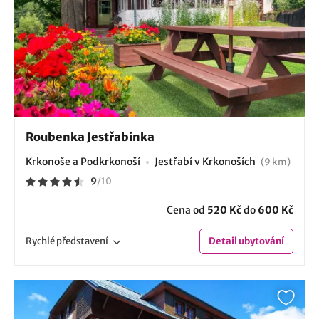
Roubenka Jestřabinka
Krkonoše a Podkrkonoší
Jestřabí v Krkonoších
(9 km)
9
/
10
Cena od
520 Kč
do
600 Kč
Rychlé
představení
Detail
ubytování