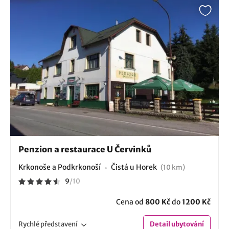
Penzion a restaurace U Červinků
Krkonoše a Podkrkonoší
Čistá u Horek
(10 km)
9
/
10
Cena od
800 Kč
do
1200 Kč
Rychlé
představení
Detail
ubytování