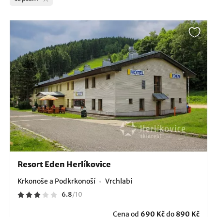
Resort Eden Herlíkovice
Krkonoše a Podkrkonoší
Vrchlabí
6.8
/
10
Cena od
690 Kč
do
890 Kč