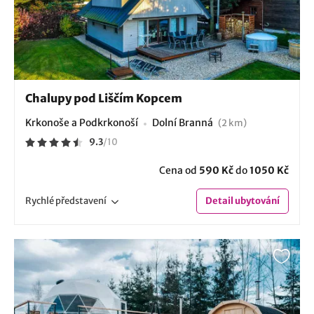
Chalupy pod Liščím Kopcem
Krkonoše a Podkrkonoší
Dolní Branná
(2 km)
9.3
/
10
Cena od
590 Kč
do
1050 Kč
Rychlé
představení
Detail
ubytování