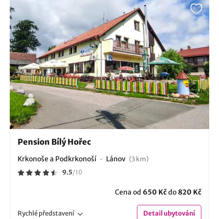
Pension Bílý Hořec
Krkonoše a Podkrkonoší
Lánov
(3 km)
9.5
/
10
Cena od
650 Kč
do
820 Kč
Rychlé
představení
Detail
ubytování