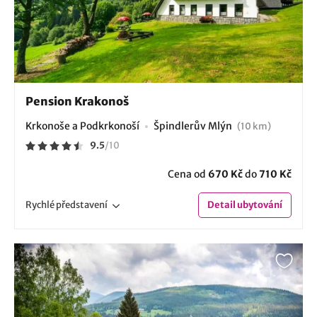
Pension Krakonoš
Krkonoše a Podkrkonoší
Špindlerův Mlýn
(10 km)
9.5
/
10
Cena od
670 Kč
do
710 Kč
Rychlé
představení
Detail
ubytování