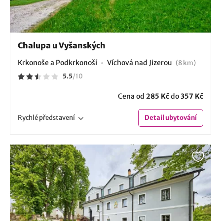
Chalupa u Vyšanských
Krkonoše a Podkrkonoší
Víchová nad Jizerou
(8 km)
5.5
/
10
Cena od
285 Kč
do
357 Kč
Rychlé
představení
Detail
ubytování