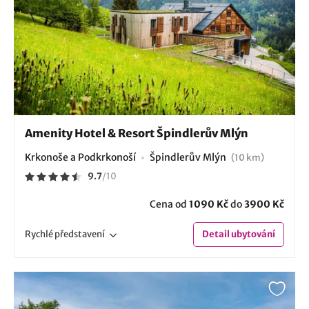
Amenity Hotel & Resort Špindlerův Mlýn
Krkonoše a Podkrkonoší
Špindlerův Mlýn
(10 km)
9.7
/
10
Cena od
1090 Kč
do
3900 Kč
Rychlé
představení
Detail
ubytování