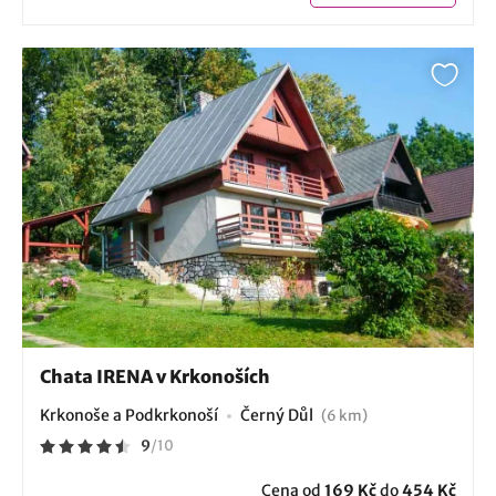
Chata IRENA v Krkonoších
Krkonoše a Podkrkonoší
Černý Důl
(6 km)
9
/
10
Cena od
169 Kč
do
454 Kč