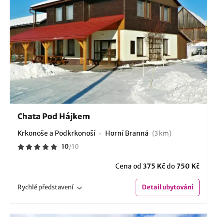
Chata Pod Hájkem
Krkonoše a Podkrkonoší
Horní Branná
(3 km)
10
/
10
Cena od
375 Kč
do
750 Kč
Rychlé
představení
Detail
ubytování