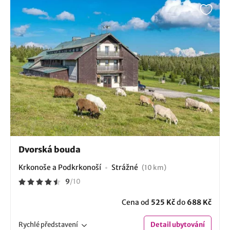
Dvorská bouda
Krkonoše a Podkrkonoší
Strážné
(10 km)
9
/
10
Cena od
525 Kč
do
688 Kč
Rychlé
představení
Detail
ubytování