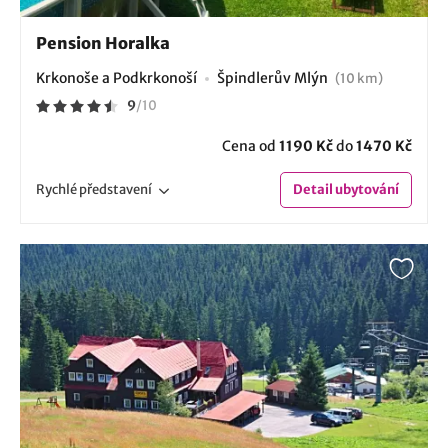
Pension Horalka
Krkonoše a Podkrkonoší
Špindlerův Mlýn
(10 km)
9
/
10
Cena od
1190 Kč
do
1470 Kč
Rychlé
představení
Detail
ubytování