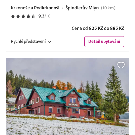
Krkonoše a Podkrkonoší
Špindlerův Mlýn
(10 km)
9.3
/
10
Cena od
825 Kč
do
885 Kč
Rychlé
představení
Detail
ubytování