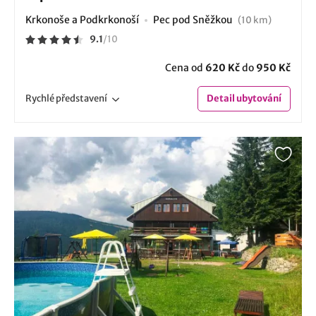
Krkonoše a Podkrkonoší
Pec pod Sněžkou
(10 km)
9.1
/
10
Cena od
620 Kč
do
950 Kč
Rychlé
představení
Detail
ubytování