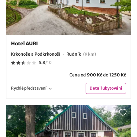
Hotel AURI
Krkonoše a Podkrkonoší
Rudník
(9 km)
5.8
/
10
Cena od
900 Kč
do
1250 Kč
Rychlé
představení
Detail
ubytování