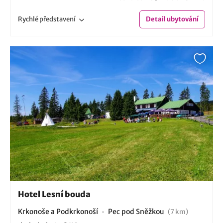
Rychlé
představení
Detail
ubytování
Hotel Lesní bouda
Krkonoše a Podkrkonoší
Pec pod Sněžkou
(7 km)