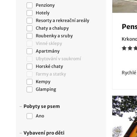
Penziony
Hotely
Resorty a rekreační areály
Pens
Chaty a chalupy
Roubenky a sruby
Krkono
Vinné sklepy
Apartmány
Ubytování v soukromí
Horské chaty
Rychlé
Farmy a statky
Kempy
Glamping
Pobyty se psem
Ano
Vybavení pro děti