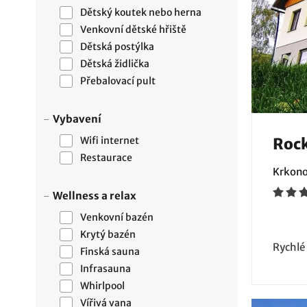
Dětský koutek nebo herna
Venkovní dětské hřiště
Dětská postýlka
Dětská židlička
Přebalovací pult
Vybavení
Wifi internet
Roc
Restaurace
Krkono
Wellness a relax
Venkovní bazén
Krytý bazén
Rychlé
Finská sauna
Infrasauna
Whirlpool
Vířivá vana