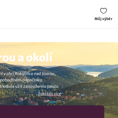
Můj výběr
ou a okolí
 v obci Rokytnice nad Jizerou,
 o pohodlném odpočinku.
 jednoduše užít zaslouženou pauzu
e akcím můžete ušetřit, aniž
Zobrazit více
 si váš příští pobyt se snídaní,
estinaci Rokytnice nad Jizerou a
ichaela
,
Rock-inn apartments
.