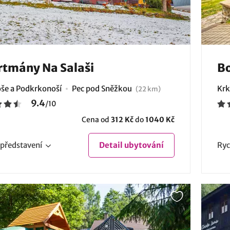
tmány Na Salaši
Bo
še a Podkrkonoší
Pec pod Sněžkou
Krk
(22 km)
9.4
/
10
Cena od
312 Kč
do
1040 Kč
představení
Detail
ubytování
Ryc