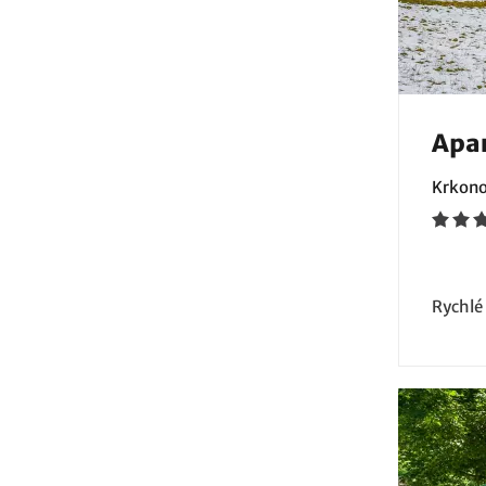
Apar
Krkono
Rychlé