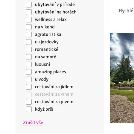
ubytování v přírodě
Rychlé
ubytování na horách
wellness a relax
na víkend
agroturistika
u sjezdovky
romantické
na samotě
luxusní
amazing places
u vody
cestování za jídlem
cestování za vínem
cestování za pivem
když prší
Zrušit vše