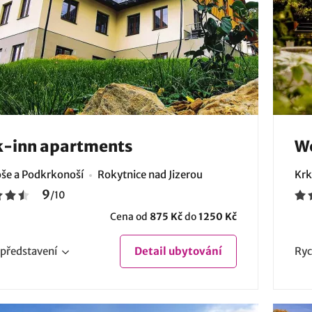
k-inn apartments
We
še a Podkrkonoší
Rokytnice nad Jizerou
Krk
9
/
10
Cena od
875 Kč
do
1250 Kč
představení
Detail
ubytování
Ryc