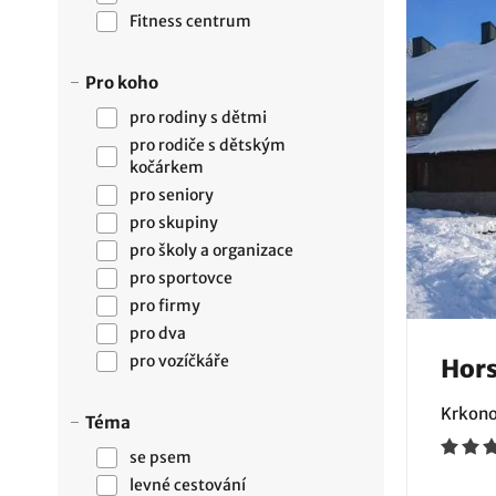
Fitness centrum
Pro koho
pro rodiny s dětmi
pro rodiče s dětským
kočárkem
pro seniory
pro skupiny
pro školy a organizace
pro sportovce
pro firmy
pro dva
pro vozíčkáře
Hors
Krkono
Téma
se psem
levné cestování