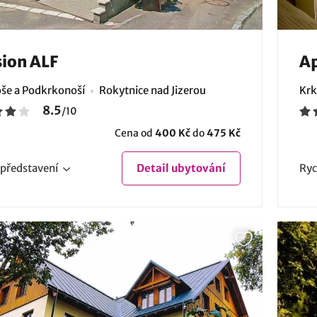
ion ALF
A
še a Podkrkonoší
Rokytnice nad Jizerou
Krk
8.5
/
10
Cena od
400 Kč
do
475 Kč
představení
Detail
ubytování
Ryc