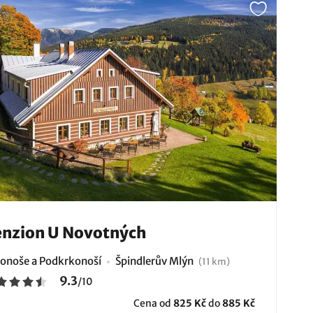
nzion U Novotných
onoše a Podkrkonoší
Špindlerův Mlýn
(11 km)
9.3
/
10
Cena od
825 Kč
do
885 Kč