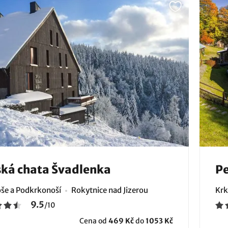
ká chata Švadlenka
Pe
še a Podkrkonoší
Rokytnice nad Jizerou
Krk
9.5
/
10
Cena od
469 Kč
do
1053 Kč