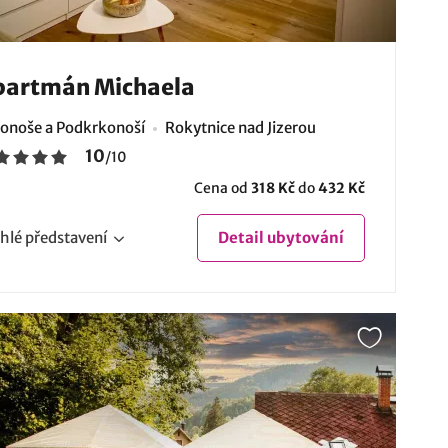
partmán Michaela
onoše a Podkrkonoší
Rokytnice nad Jizerou
10
/
10
Cena od
318 Kč
do
432 Kč
hlé
představení
Detail
ubytování