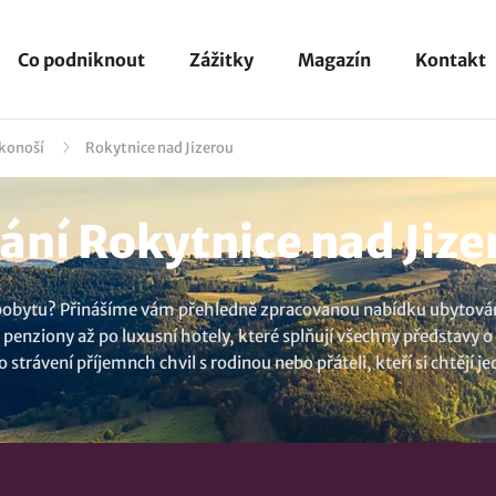
Co podniknout
Zážitky
Magazín
Kontakt
konoší
Rokytnice nad Jizerou
ní Rokytnice nad Jizer
 pobytu? Přinášíme vám přehledně zpracovanou nabídku ubytování
penziony až po luxusní hotely, které splňují všechny představy
o strávení příjemnch chvil s rodinou nebo přáteli, kteří si chtějí
d majitelů a nepropásněte šanci na slevu. Díky našim last minut
i možnosti, kde se ubytovat v obci Rokytnice nad Jizerou a vyberte
ždého hosta. Už teď se můžete těšit na nezapomenutelné chvíle v d
následující tipy na ubytovací zařízení
Pension ALF
,
Apartmán M