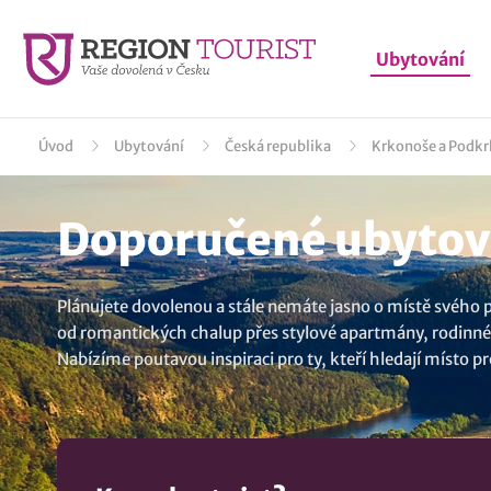
Ubytování
Úvod
Ubytování
Česká republika
Krkonoše a Podkr
Doporučené ubytová
Plánujete dovolenou a stále nemáte jasno o místě svého
od romantických chalup přes stylové apartmány, rodinné 
Nabízíme poutavou inspiraci pro ty, kteří hledají místo pr
od každodenního ruchu. Získejte výhodné nabídky přímo o
byste museli slevit z kvality vašeho pobytu. Objevte s nám
polopenzí nebo bez stravy. Záleží jen na preferencích ka
vzhůru za poznáváním Liberecký kraj. Namátkou vybíráme 