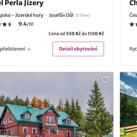
l Perla Jizery
Ch
psko - Jizerské hory
Josefův Důl
Čes
(17 km)
9.4
/
10
Cena od
550 Kč
do
1150 Kč
představení
Detail
ubytování
Ryc