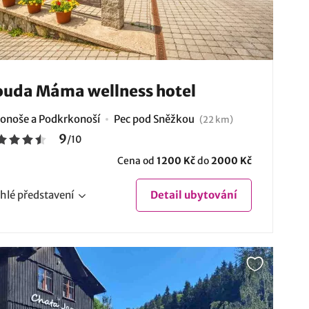
uda Máma wellness hotel
onoše a Podkrkonoší
Pec pod Sněžkou
(22 km)
9
/
10
Cena od
1200 Kč
do
2000 Kč
hlé
představení
Detail
ubytování