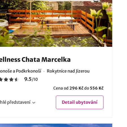
llness Chata Marcelka
onoše a Podkrkonoší
Rokytnice nad Jizerou
9.5
/
10
Cena od
296 Kč
do
556 Kč
hlé
představení
Detail
ubytování