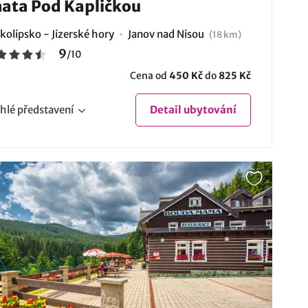
ata Pod Kapličkou
kolipsko - Jizerské hory
Janov nad Nisou
(18 km)
9
/
10
Cena od
450 Kč
do
825 Kč
hlé
představení
Detail
ubytování