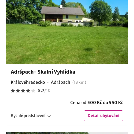
Adršpach- Skalní Vyhlídka
Královéhradecko
Adršpach
(13 km)
8.7
/
10
Cena od
500 Kč
do
550 Kč
Rychlé
představení
Detail
ubytování