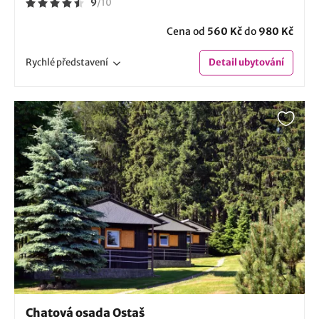
9
/
10
Cena od
560 Kč
do
980 Kč
Rychlé
představení
Detail
ubytování
Chatová osada Ostaš