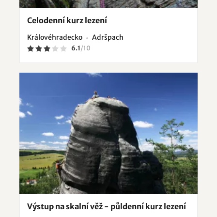
Celodenní kurz lezení
Královéhradecko
Adršpach
6.1
/
10
Výstup na skalní věž - půldenní kurz lezení