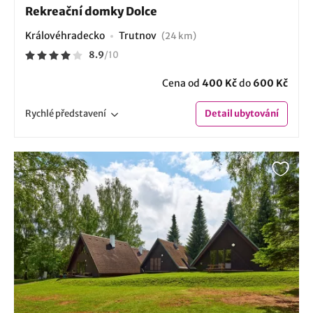
Rekreační domky Dolce
Královéhradecko
Trutnov
(24 km)
8.9
/
10
Cena od
400 Kč
do
600 Kč
Rychlé
představení
Detail
ubytování