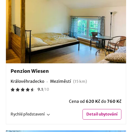
Penzion Wiesen
Královéhradecko
Meziměstí
(15 km)
9.1
/
10
Cena od
620 Kč
do
760 Kč
Rychlé
představení
Detail
ubytování