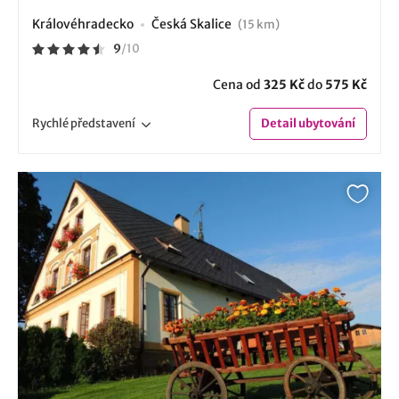
Královéhradecko
Česká Skalice
(15 km)
9
/
10
Cena od
325 Kč
do
575 Kč
Rychlé
představení
Detail
ubytování