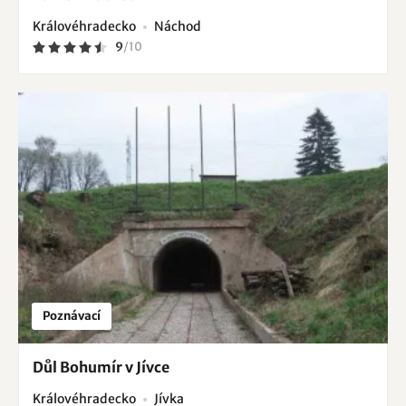
Královéhradecko
Náchod
9
/
10
Poznávací
Důl Bohumír v Jívce
Královéhradecko
Jívka