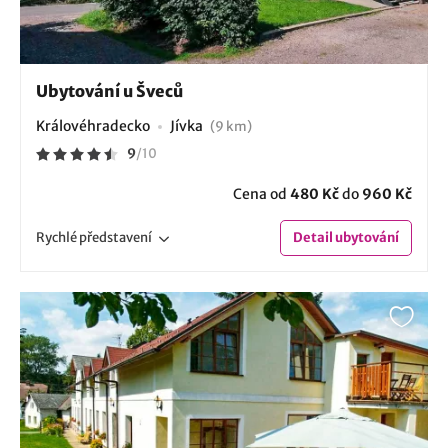
Ubytování u Šveců
Královéhradecko
Jívka
(9 km)
9
/
10
Cena od
480 Kč
do
960 Kč
Rychlé
představení
Detail
ubytování