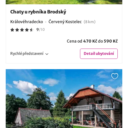
Chaty u rybníka Brodský
Královéhradecko
Červený Kostelec
(8 km)
9
/
10
Cena od
470 Kč
do
590 Kč
Rychlé
představení
Detail
ubytování