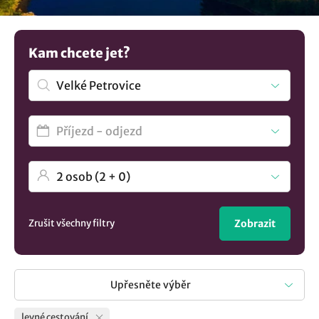
bez nadměrného utrácení! Máte jinou představu? V
nabídce máme více možností
ubytování v lokalitě Velké
Petrovice
..
Kam chcete jet?
Zrušit všechny filtry
Zobrazit
Upřesněte výběr
levné cestování