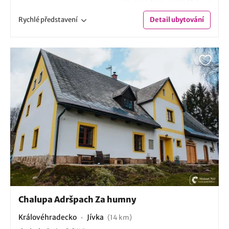
Rychlé
představení
Detail
ubytování
Chalupa Adršpach Za humny
Královéhradecko
Jívka
(14 km)