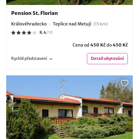
Pension St. Florian
Královéhradecko
Teplice nad Metují
(15 km)
8.4
/
10
Cena od
450 Kč
do
450 Kč
Rychlé
představení
Detail
ubytování