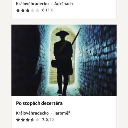
Královéhradecko
Adršpach
6.1
/
10
Po stopách dezertéra
Královéhradecko
Jaroměř
7.6
/
10