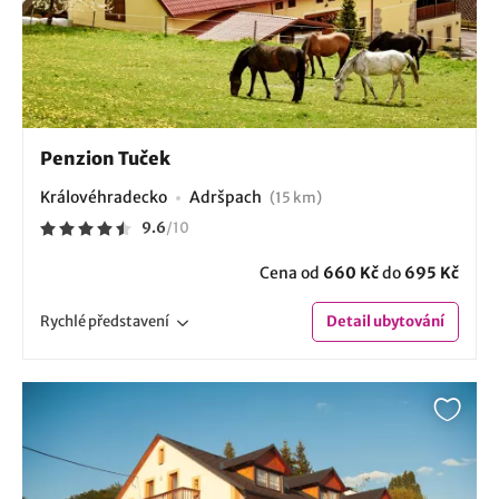
Penzion Tuček
Královéhradecko
Adršpach
(15 km)
9.6
/
10
Cena od
660 Kč
do
695 Kč
Rychlé
představení
Detail
ubytování