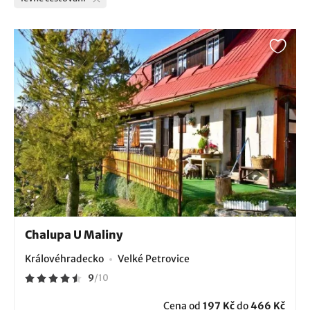
Chalupa U Maliny
Královéhradecko
Velké Petrovice
9
/
10
Cena od
197 Kč
do
466 Kč