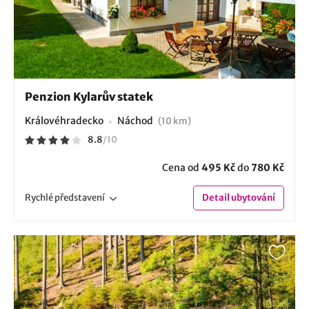
Penzion Kylarův statek
Královéhradecko
Náchod
(10 km)
8.8
/
10
Cena od
495 Kč
do
780 Kč
Rychlé
představení
Detail
ubytování