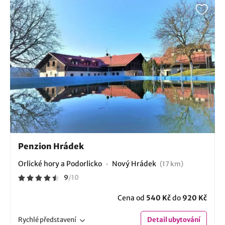
Penzion Hrádek
Orlické hory a Podorlicko
Nový Hrádek
(17 km)
9
/
10
Cena od
540 Kč
do
920 Kč
Rychlé
představení
Detail
ubytování