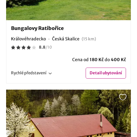
Bungalovy Ratibořice
Královéhradecko
Česká Skalice
(15 km)
8.8
/
10
Cena od
180 Kč
do
400 Kč
Rychlé
představení
Detail
ubytování