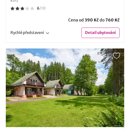
km)
6
/
10
Cena od
390 Kč
do
760 Kč
Rychlé
představení
Detail
ubytování