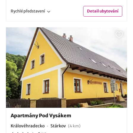
Rychlé
představení
Detail
ubytování
Apartmány Pod Vysákem
Královéhradecko
Stárkov
(4 km)