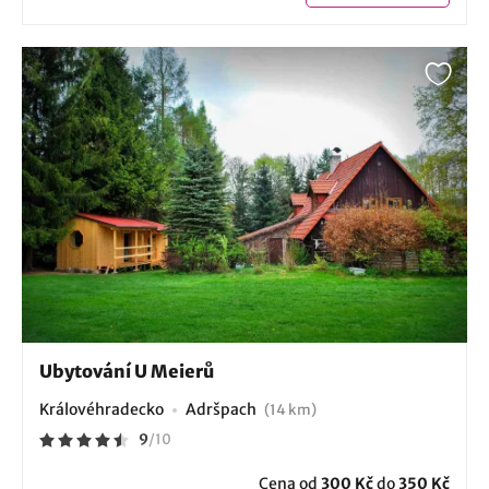
Ubytování U Meierů
Královéhradecko
Adršpach
(14 km)
9
/
10
Cena od
300 Kč
do
350 Kč