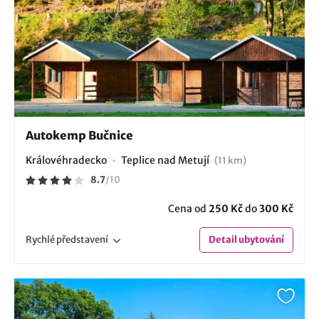
Autokemp Bučnice
Královéhradecko
Teplice nad Metují
(11 km)
8.7
/
10
Cena od
250 Kč
do
300 Kč
Rychlé
představení
Detail
ubytování