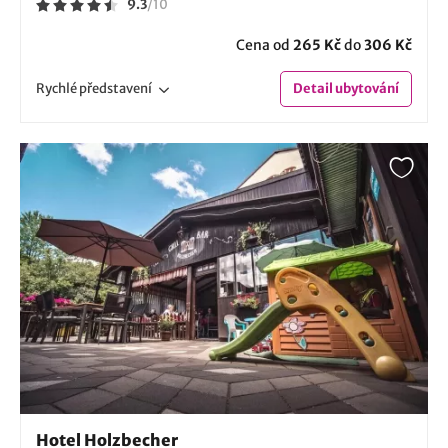
9.3
/
10
Cena od
265 Kč
do
306 Kč
Rychlé
představení
Detail
ubytování
Hotel Holzbecher