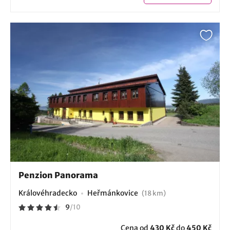
Penzion Panorama
Královéhradecko
Heřmánkovice
(18 km)
9
/
10
Cena od
430 Kč
do
450 Kč