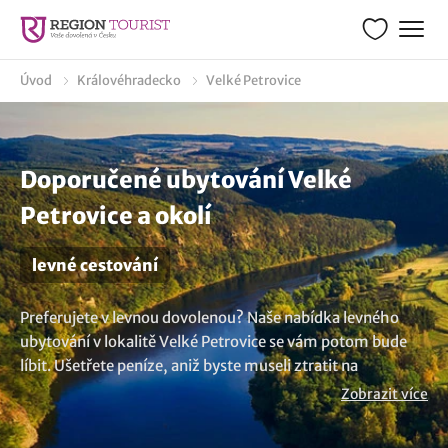
Úvod
Královéhradecko
Velké Petrovice
Doporučené ubytování Velké
Petrovice a okolí
levné cestování
Preferujete v levnou dovolenou? Naše nabídka levného
ubytování v lokalitě Velké Petrovice se vám potom bude
líbit. Ušetřete peníze, aniž byste museli ztratit na
komfortu. Vyberte si z nabídky, kde najdete levné hotely,
Zobrazit více
penziony, chaty a chalupy či apartmány a zažijte skvělou
dovolenou bez narušení vašeho rozpočtu. Užijte si pobyt