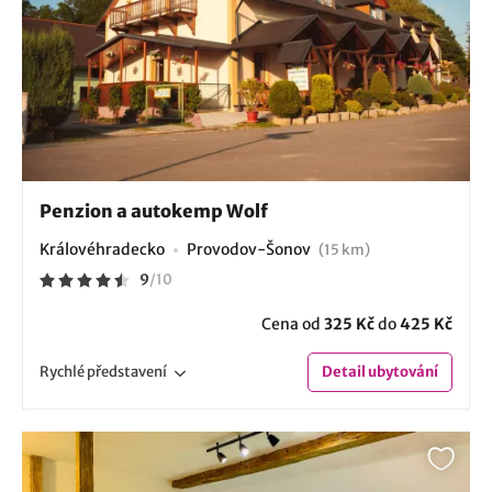
Penzion a autokemp Wolf
Královéhradecko
Provodov-Šonov
(15 km)
9
/
10
Cena od
325 Kč
do
425 Kč
Rychlé
představení
Detail
ubytování