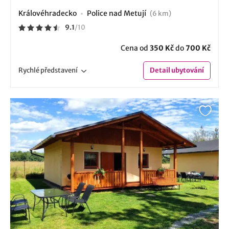
Královéhradecko
Police nad Metují
(6 km)
9.1
/
10
Cena od
350 Kč
do
700 Kč
Rychlé
představení
Detail
ubytování