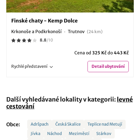
Finské chaty - Kemp Dolce
Krkonoše a Podkrkonoší
Trutnov
(24 km)
8.8
/
10
Cena od
325 Kč
do
443 Kč
Rychlé
představení
Detail
ubytování
Další vyhledávané lokality v kategorii:
levné
cestování
Obce:
Adršpach
Česká Skalice
Teplice nad Metují
Jívka
Náchod
Meziměstí
Stárkov