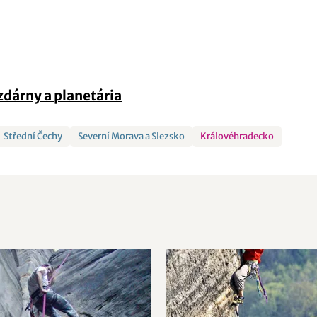
dárny a planetária
Střední Čechy
Severní Morava a Slezsko
Královéhradecko