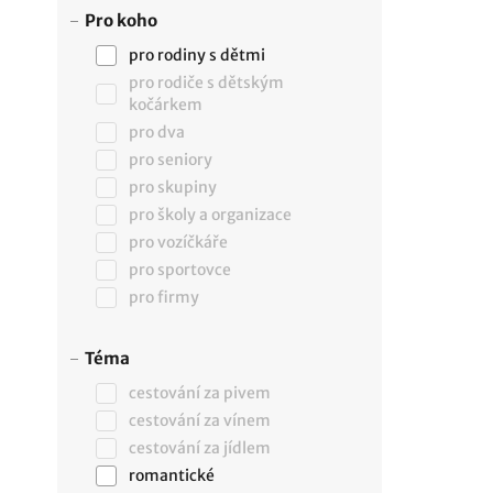
Pro koho
pro rodiny s dětmi
pro rodiče s dětským
kočárkem
pro dva
pro seniory
pro skupiny
pro školy a organizace
pro vozíčkáře
pro sportovce
pro firmy
Téma
cestování za pivem
cestování za vínem
cestování za jídlem
romantické