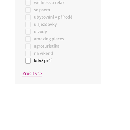
wellness a relax
se psem
ubytování v přírodě
u sjezdovky
u vody
amazing places
agroturistika
na víkend
když prší
Zrušit vše