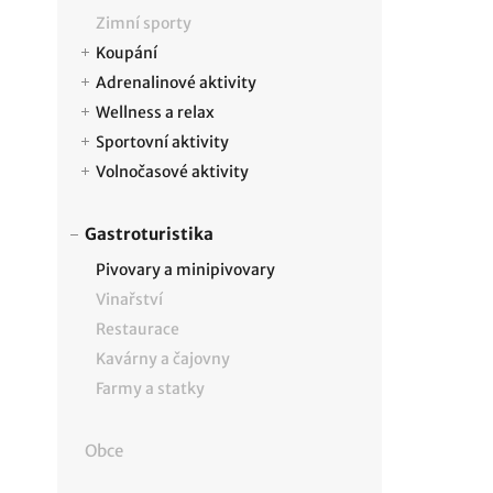
Zimní sporty
Koupání
Adrenalinové aktivity
Wellness a relax
Sportovní aktivity
Volnočasové aktivity
Gastroturistika
Pivovary a minipivovary
Vinařství
Restaurace
Kavárny a čajovny
Farmy a statky
Obce