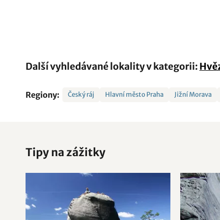
Další vyhledávané lokality v kategorii:
Hvěz
Regiony:
Český ráj
Hlavní město Praha
Jižní Morava
Tipy na zážitky