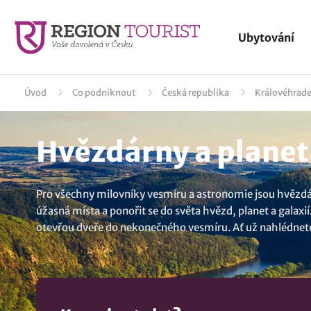
Ubytování
Úvod
Co podniknout
Česká republika
Královéhrad
Hvězdárny a planet
Pro všechny milovníky vesmíru a astronomie jsou hvězdár
úžasná místa a ponořit se do světa hvězd, planet a galaxi
otevřou dveře do nekonečného vesmíru. Ať už nahlédnete 
padat hvězdu nebo spozorujete letící komenetu či družici