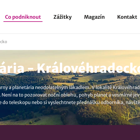
Co podniknout
Zážitky
Magazín
Kontakt
ecko
ária - Královéhradeck
ny a planetária neodolatelným lákadlem. V lokalitě Královéhrad
í. Není na to pozorovat noční oblohu, pohyb planet a vesmírné je
do teleskopu nebo si vyslechtnete přednášku odborníka, návštěva
.