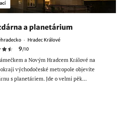
ací
dárna a planetárium
éhradecko
Hradec Králové
9
/
10
Zámečkem a Novým Hradcem Králové na
 okraji východočeské metropole objevíte
rnu s planetáriem. Jde o velmi pěk...