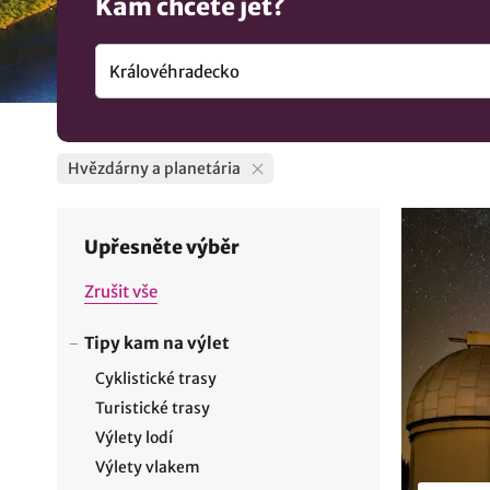
Kam chcete jet?
Hvězdárny a planetária
Upřesněte výběr
Zrušit vše
Tipy kam na výlet
Cyklistické trasy
Turistické trasy
Výlety lodí
Výlety vlakem