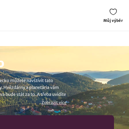
Můj výběr
o
ecko můžete navštívit tato
vy. Hvězdárny a planetária vám
 bude stát za to. A třeba uvidíte
Zobrazit více