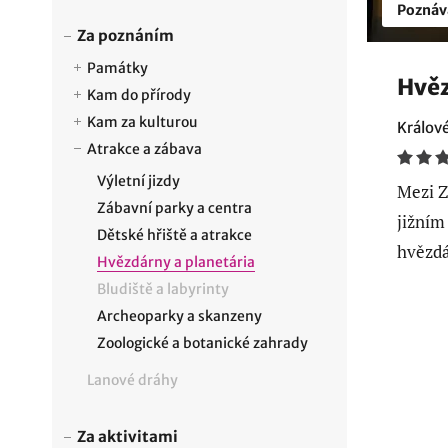
Poznáv
Za poznáním
Památky
Hvěz
Kam do přírody
Kam za kulturou
Králov
Atrakce a zábava
Výletní jizdy
Mezi 
Zábavní parky a centra
jižním
Dětské hřiště a atrakce
hvězdá
Hvězdárny a planetária
Bludiště a labyrinty
Archeoparky a skanzeny
Zoologické a botanické zahrady
Lanové dráhy
Za aktivitami