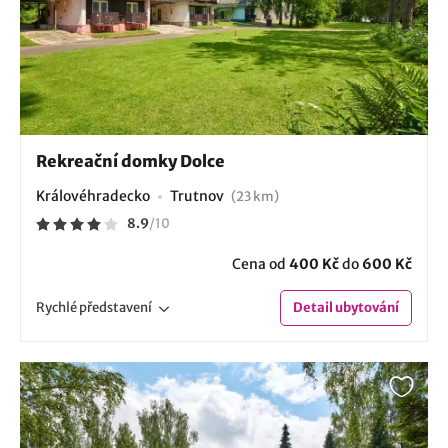
Rekreační domky Dolce
Královéhradecko
Trutnov
(23 km)
8.9
/
10
Cena od
400 Kč
do
600 Kč
Rychlé
představení
Detail
ubytování