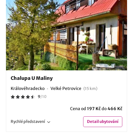
Chalupa U Maliny
Královéhradecko
Velké Petrovice
(15 km)
9
/
10
Cena od
197 Kč
do
466 Kč
Rychlé
představení
Detail
ubytování