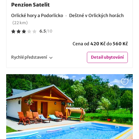
Penzion Satelit
Orlické hory a Podorlicko
Deštné v Orlických horách
(22 km)
6.5
/
10
Cena od
420 Kč
do
560 Kč
Rychlé
představení
Detail
ubytování