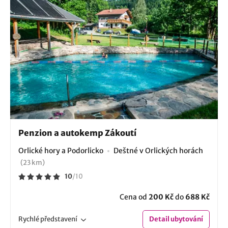
Penzion a autokemp Zákoutí
Orlické hory a Podorlicko
Deštné v Orlických horách
(23 km)
10
/
10
Cena od
200 Kč
do
688 Kč
Rychlé
představení
Detail
ubytování