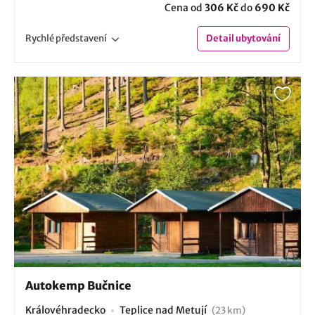
Cena od
306 Kč
do
690 Kč
Rychlé
představení
Detail
ubytování
Autokemp Bučnice
Královéhradecko
Teplice nad Metují
(23 km)