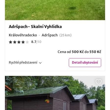
Adršpach- Skalní Vyhlídka
Královéhradecko
Adršpach
(25 km)
8.7
/
10
Cena od
500 Kč
do
550 Kč
Rychlé
představení
Detail
ubytování