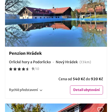
Penzion Hrádek
Orlické hory a Podorlicko
Nový Hrádek
(13 km)
9
/
10
Cena od
540 Kč
do
920 Kč
Rychlé
představení
Detail
ubytování