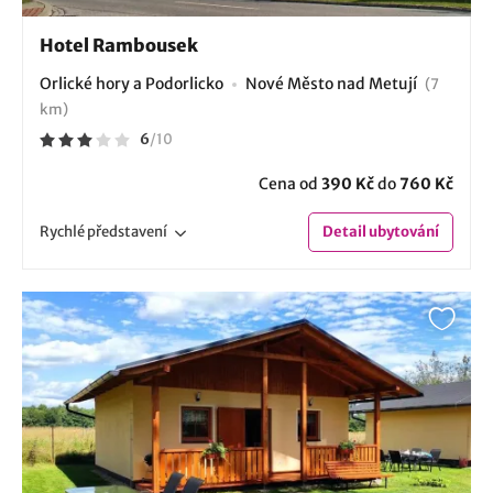
Hotel Rambousek
Orlické hory a Podorlicko
Nové Město nad Metují
(7
km)
6
/
10
Cena od
390 Kč
do
760 Kč
Rychlé
představení
Detail
ubytování