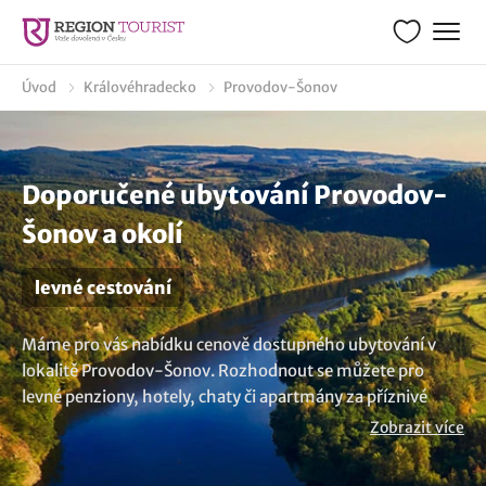
Úvod
Královéhradecko
Provodov-Šonov
Doporučené ubytování Provodov-
Šonov a okolí
levné cestování
Máme pro vás nabídku cenově dostupného ubytování v
lokalitě Provodov-Šonov. Rozhodnout se můžete pro
levné penziony, hotely, chaty či apartmány za příznivé
ceny. Užijte si levnou dovolenou plnou relaxace, zábavy a
Zobrazit více
poznávání, aniž byste museli výrazněji zasáhnout do svých
financí. Potřebujete více možností? Prohlédněte si více