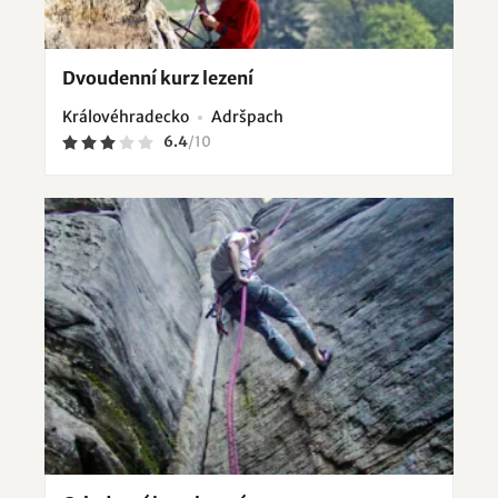
Dvoudenní kurz lezení
Královéhradecko
Adršpach
6.4
/
10