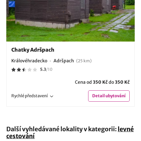
Chatky Adršpach
Královéhradecko
Adršpach
(25 km)
5.3
/
10
Cena od
350 Kč
do
350 Kč
Rychlé
představení
Detail
ubytování
Další vyhledávané lokality v kategorii:
levné
cestování