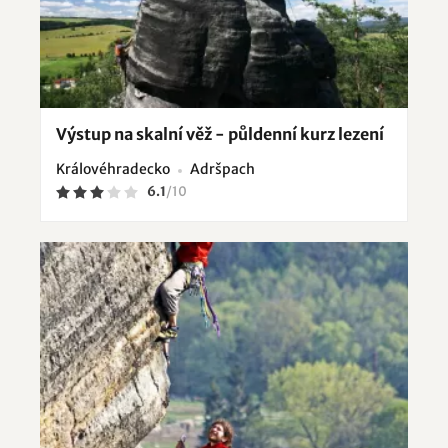
Výstup na skalní věž - půldenní kurz lezení
Královéhradecko
Adršpach
6.1
/
10