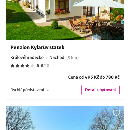
Penzion Kylarův statek
Královéhradecko
Náchod
(9 km)
8.8
/
10
Cena od
495 Kč
do
780 Kč
Rychlé
představení
Detail
ubytování