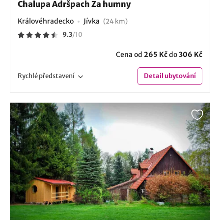
Chalupa Adršpach Za humny
Královéhradecko
Jívka
(24 km)
9.3
/
10
Cena od
265 Kč
do
306 Kč
Rychlé
představení
Detail
ubytování