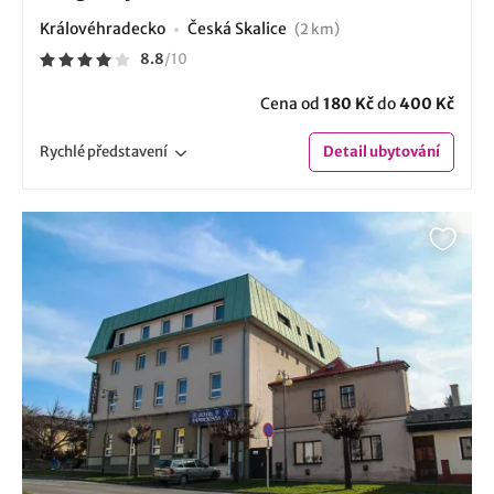
Královéhradecko
Česká Skalice
(2 km)
8.8
/
10
Cena od
180 Kč
do
400 Kč
Rychlé
představení
Detail
ubytování