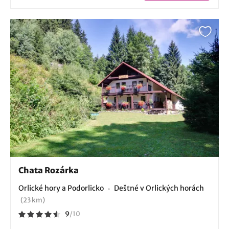
Chata Rozárka
Orlické hory a Podorlicko
Deštné v Orlických horách
(23 km)
9
/
10