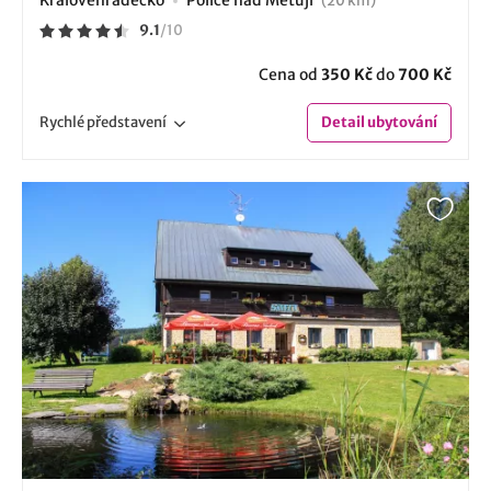
(20 km)
9.1
/
10
Cena od
350 Kč
do
700 Kč
Rychlé
představení
Detail
ubytování