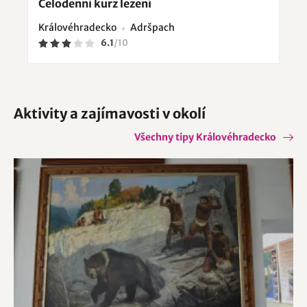
Celodenní kurz lezení
Královéhradecko
Adršpach
6.1
/
10
Aktivity a zajímavosti v okolí
Všechny tipy Královéhradecko