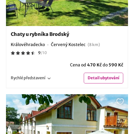
Chaty u rybníka Brodský
Královéhradecko
Červený Kostelec
(8 km)
9
/
10
Cena od
470 Kč
do
590 Kč
Rychlé
představení
Detail
ubytování