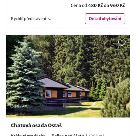
Cena od
480 Kč
do
960 Kč
Rychlé
představení
Detail
ubytování
Chatová osada Ostaš
Královéhradecko
Police nad Metují