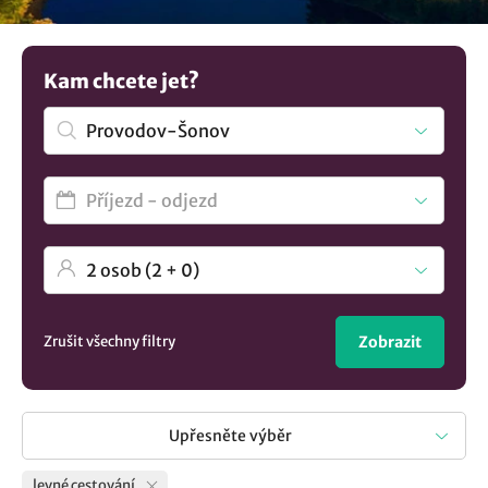
ubytování v lokalitě Provodov-Šonov
..
Kam chcete jet?
Zrušit všechny filtry
Zobrazit
Upřesněte výběr
levné cestování