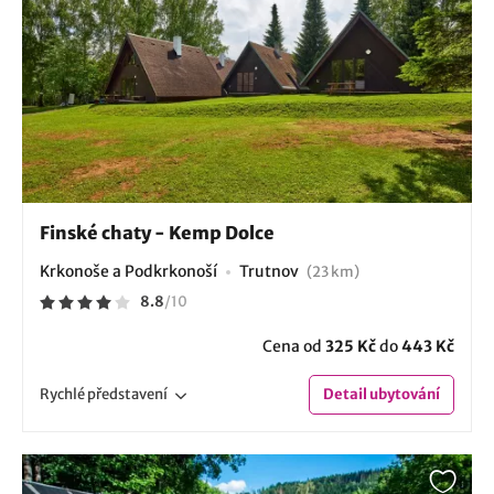
Finské chaty - Kemp Dolce
Krkonoše a Podkrkonoší
Trutnov
(23 km)
8.8
/
10
Cena od
325 Kč
do
443 Kč
Rychlé
představení
Detail
ubytování