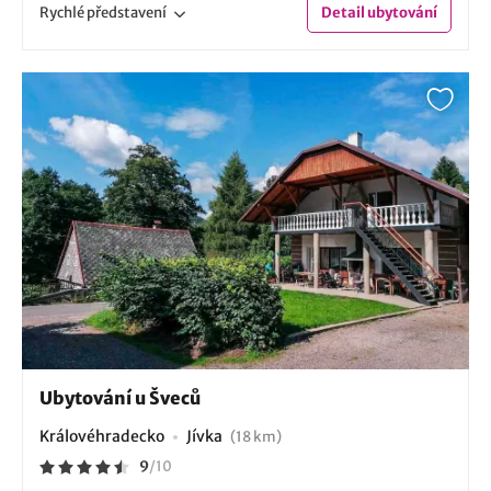
Rychlé
představení
Detail
ubytování
Ubytování u Šveců
Královéhradecko
Jívka
(18 km)
9
/
10