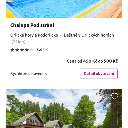
Chalupa Pod strání
Orlické hory a Podorlicko
Deštné v Orlických horách
(22 km)
8.6
/
10
Cena od
450 Kč
do
500 Kč
Rychlé
představení
Detail
ubytování