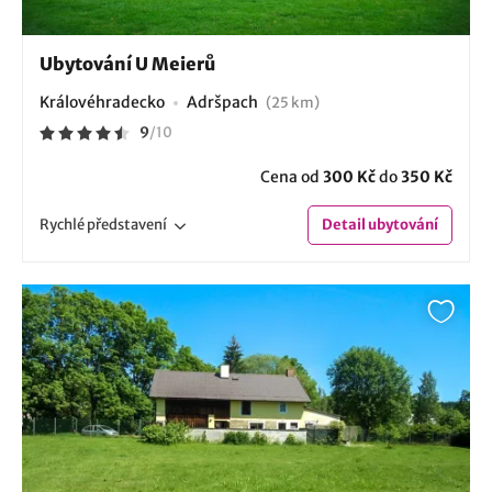
Ubytování U Meierů
Královéhradecko
Adršpach
(25 km)
9
/
10
Cena od
300 Kč
do
350 Kč
Rychlé
představení
Detail
ubytování