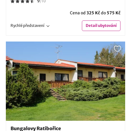
9
/
10
Cena od
325 Kč
do
575 Kč
Rychlé
představení
Detail
ubytování
Bungalovy Ratibořice