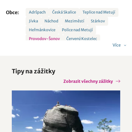
Obce:
Adršpach
Česká Skalice
Teplice nad Metují
Jívka
Náchod
Meziměstí
Stárkov
Heřmánkovice
Police nad Metují
Provodov-Šonov
Červený Kostelec
Více
Velké Petrovice
Tipy na zážitky
Zobrazit všechny zážitky