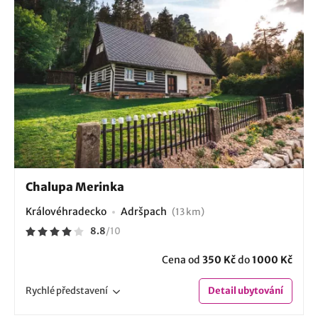
Chalupa Merinka
Královéhradecko
Adršpach
(13 km)
8.8
/
10
Cena od
350 Kč
do
1000 Kč
Rychlé
představení
Detail
ubytování