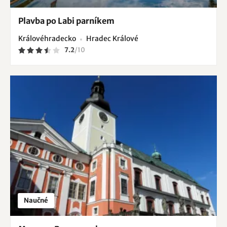
Plavba po Labi parníkem
Královéhradecko
Hradec Králové
7.2
/
10
Naučné