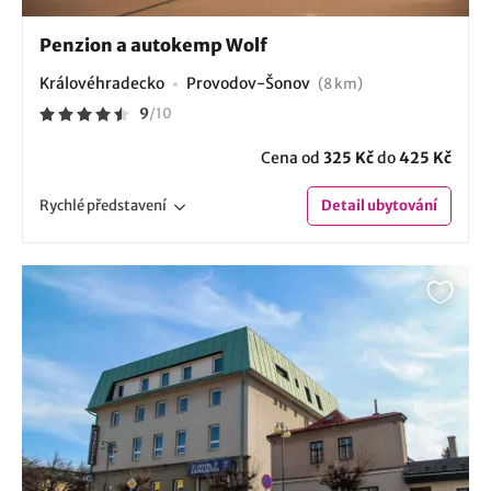
Penzion a autokemp Wolf
Královéhradecko
Provodov-Šonov
(8 km)
9
/
10
Cena od
325 Kč
do
425 Kč
Rychlé
představení
Detail
ubytování