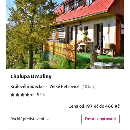
Chalupa U Maliny
Královéhradecko
Velké Petrovice
(10 km)
9
/
10
Cena od
197 Kč
do
466 Kč
Rychlé
představení
Detail
ubytování