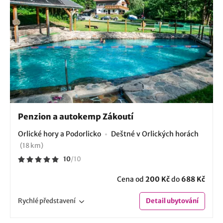
Penzion a autokemp Zákoutí
Orlické hory a Podorlicko
Deštné v Orlických horách
(18 km)
10
/
10
Cena od
200 Kč
do
688 Kč
Rychlé
představení
Detail
ubytování