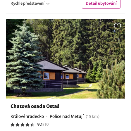
Rychlé
představení
Detail
ubytování
Chatová osada Ostaš
Královéhradecko
Police nad Metují
(15 km)
9.1
/
10