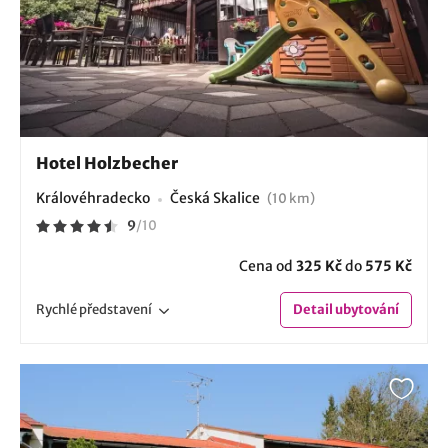
Hotel Holzbecher
Královéhradecko
Česká Skalice
(10 km)
9
/
10
Cena od
325 Kč
do
575 Kč
Rychlé
představení
Detail
ubytování