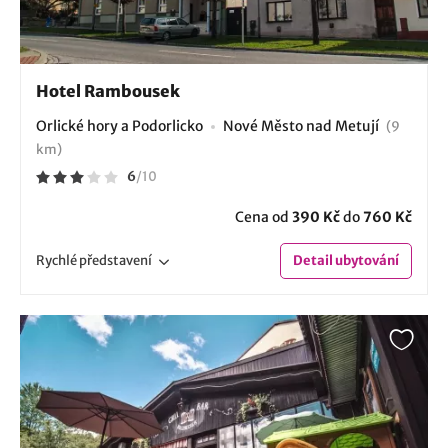
Hotel Rambousek
Orlické hory a Podorlicko
Nové Město nad Metují
(9
km)
6
/
10
Cena od
390 Kč
do
760 Kč
Rychlé
představení
Detail
ubytování