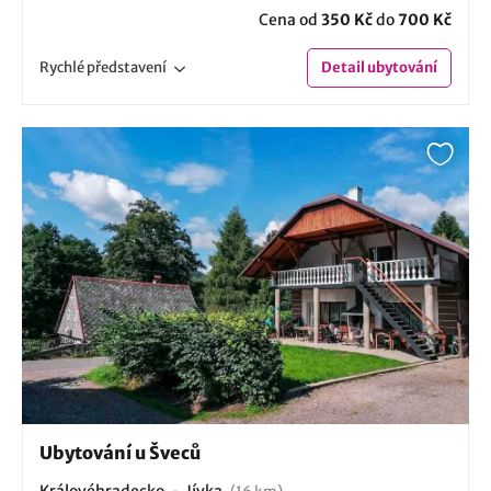
Cena od
350 Kč
do
700 Kč
Rychlé
představení
Detail
ubytování
Ubytování u Šveců
Královéhradecko
Jívka