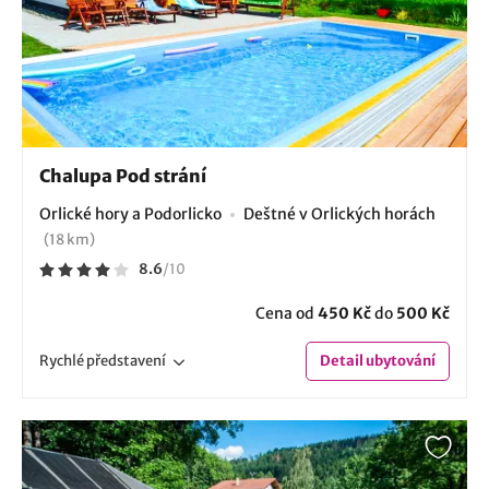
Chalupa Pod strání
Orlické hory a Podorlicko
Deštné v Orlických horách
(18 km)
8.6
/
10
Cena od
450 Kč
do
500 Kč
Rychlé
představení
Detail
ubytování