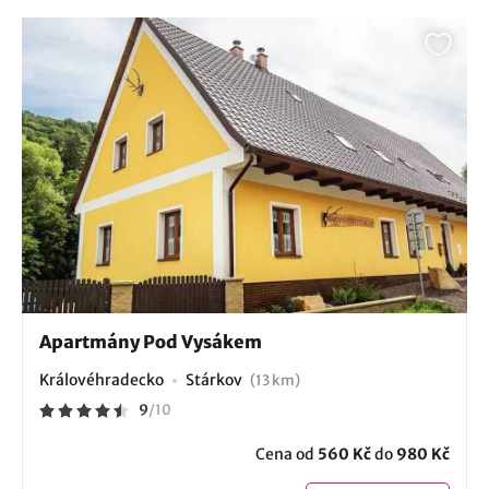
Apartmány Pod Vysákem
Královéhradecko
Stárkov
(13 km)
9
/
10
Cena od
560 Kč
do
980 Kč