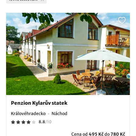
Penzion Kylarův statek
Královéhradecko
Náchod
8.8
/
10
Cena od
495 Kč
do
780 Kč