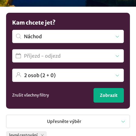
museli utrácet příliš mnoho. Chcete vidět více nabídek?
Porozhlédněte se po
ubytování v lokalitě Náchod
..
Kam chcete jet?
Zrušit všechny filtry
Zobrazit
Upřesněte výběr
levné cestování