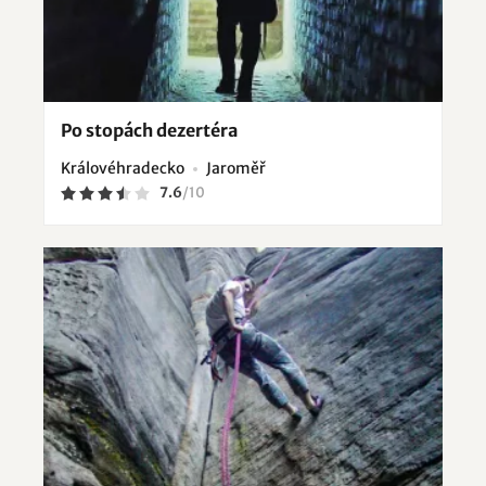
Po stopách dezertéra
Královéhradecko
Jaroměř
7.6
/
10