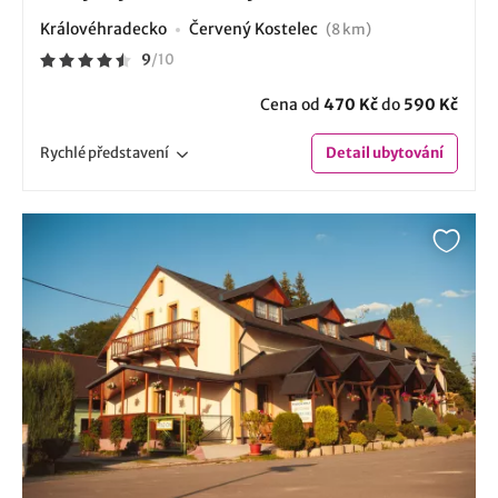
Královéhradecko
Červený Kostelec
(8 km)
9
/
10
Cena od
470 Kč
do
590 Kč
Rychlé
představení
Detail
ubytování