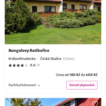
Bungalovy Ratibořice
Královéhradecko
Česká Skalice
(10 km)
8.8
/
10
Cena od
180 Kč
do
400 Kč
Rychlé
představení
Detail
ubytování