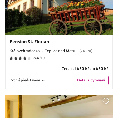
Pension St. Florian
Královéhradecko
Teplice nad Metují
(24 km)
8.4
/
10
Cena od
450 Kč
do
450 Kč
Rychlé
představení
Detail
ubytování