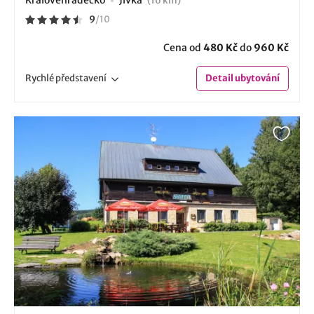
(16 km)
9
/
10
Cena od
480 Kč
do
960 Kč
Rychlé
představení
Detail
ubytování