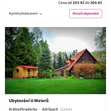
Cena od
265 Kč
do
306 Kč
Rychlé
představení
Detail
ubytování
Ubytování U Meierů
Královéhradecko
Adršpach
(22 km)