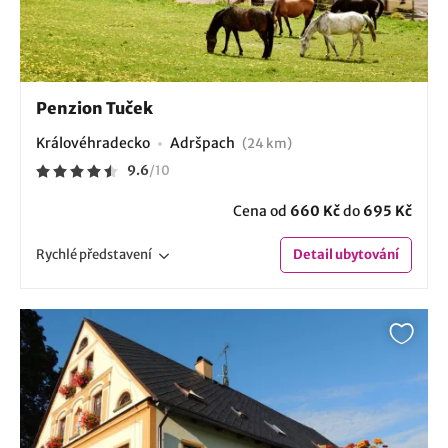
Penzion Tuček
Královéhradecko
Adršpach
(24 km)
9.6
/
10
Cena od
660 Kč
do
695 Kč
Rychlé
představení
Detail
ubytování