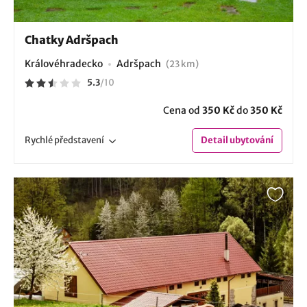
Chatky Adršpach
Královéhradecko
Adršpach
(23 km)
5.3
/
10
Cena od
350 Kč
do
350 Kč
Rychlé
představení
Detail
ubytování