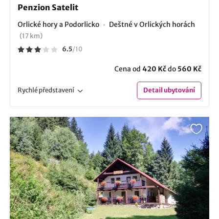
Penzion Satelit
Orlické hory a Podorlicko
Deštné v Orlických horách
(17 km)
6.5
/
10
Cena od
420 Kč
do
560 Kč
Rychlé
představení
Detail
ubytování