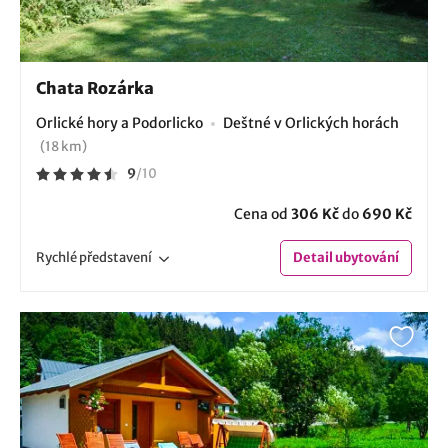
Chata Rozárka
Orlické hory a Podorlicko
Deštné v Orlických horách
(18 km)
9
/
10
Cena od
306 Kč
do
690 Kč
Rychlé
představení
Detail
ubytování