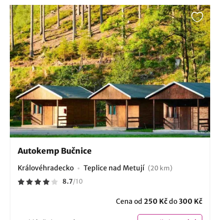
Autokemp Bučnice
Královéhradecko
Teplice nad Metují
(20 km)
8.7
/
10
Cena od
250 Kč
do
300 Kč