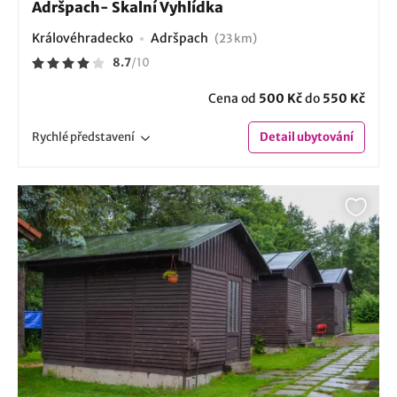
Adršpach- Skalní Vyhlídka
Královéhradecko
Adršpach
(23 km)
8.7
/
10
Cena od
500 Kč
do
550 Kč
Rychlé
představení
Detail
ubytování