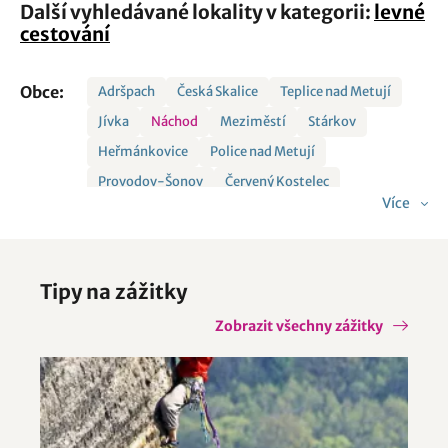
Další vyhledávané lokality v kategorii:
levné
cestování
Obce:
Adršpach
Česká Skalice
Teplice nad Metují
Jívka
Náchod
Meziměstí
Stárkov
Heřmánkovice
Police nad Metují
Provodov-Šonov
Červený Kostelec
Více
Velké Petrovice
Tipy na zážitky
Zobrazit všechny zážitky