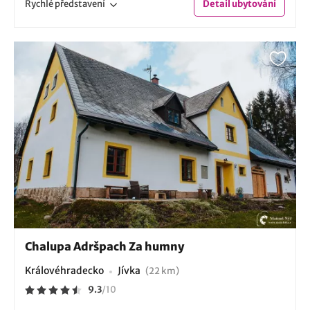
Rychlé
představení
Detail
ubytování
Chalupa Adršpach Za humny
Královéhradecko
Jívka
(22 km)
9.3
/
10