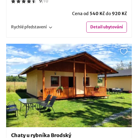
9
/
10
Cena od
540 Kč
do
920 Kč
Rychlé
představení
Detail
ubytování
Chaty u rybníka Brodský