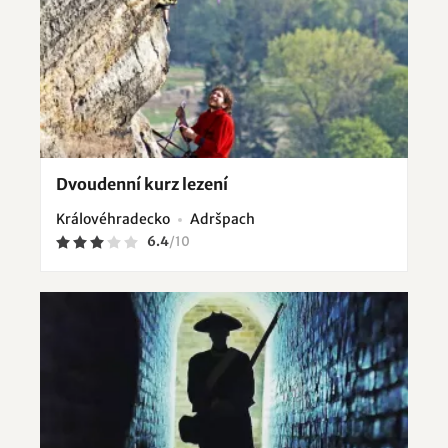
Dvoudenní kurz lezení
Královéhradecko
Adršpach
6.4
/
10