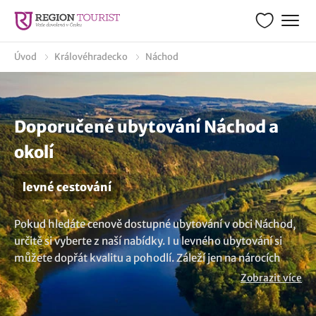
Úvod
Královéhradecko
Náchod
Doporučené ubytování Náchod a
okolí
levné cestování
Pokud hledáte cenově dostupné ubytování v obci Náchod,
určitě si vyberte z naší nabídky. I u levného ubytování si
můžete dopřát kvalitu a pohodlí. Záleží jen na nárocích
hosta. U nás můžete vybrat nejrůznější typy zařízení jako
Zobrazit více
jsou levné hotely, penziony, chaty, chalupy nebo
apartmány. Vytvořte si skvělé vzpomínky, aniž byste