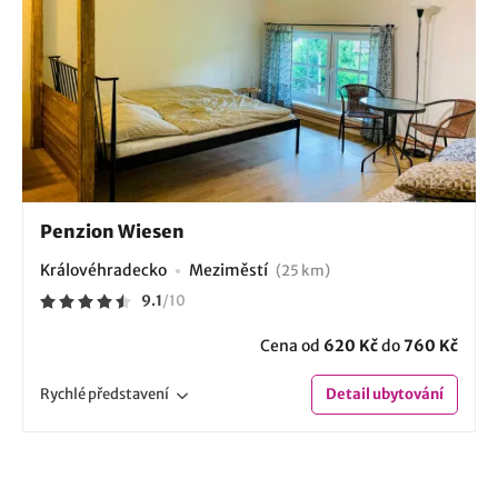
Penzion Wiesen
Královéhradecko
Meziměstí
(25 km)
9.1
/
10
Cena od
620 Kč
do
760 Kč
Rychlé
představení
Detail
ubytování