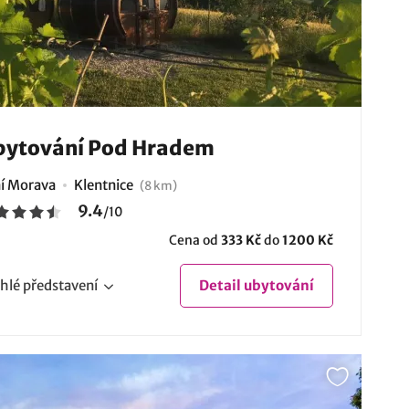
bytování Pod Hradem
ní Morava
Klentnice
(8 km)
9.4
/
10
Cena od
333 Kč
do
1200 Kč
hlé
představení
Detail
ubytování