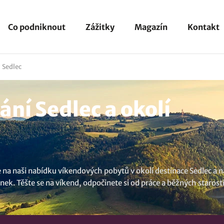
Co podniknout
Zážitky
Magazín
Kontakt
Sedlec
ní Sedlec a okolí
na naši nabídku víkendových pobytů v okolí destinace Sedlec a n
ek. Těšte se na víkend, odpočinete si od práce a běžných starostí