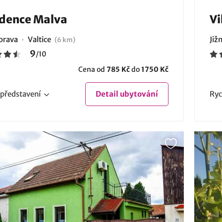
dence Malva
Vi
Morava
Valtice
Již
(6 km)
9
/
10
Cena od
785 Kč
do
1750 Kč
představení
Detail
ubytování
Ryc