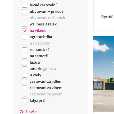
levné cestování
ubytování v přírodě
Rychlé
ubytování na horách
wellness a relax
na víkend
agroturistika
u sjezdovky
romantické
na samotě
luxusní
amazing places
u vody
cestování za jídlem
cestování za vínem
cestování za pivem
když prší
Zrušit vše