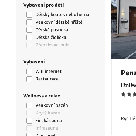
Vybavení pro děti
Dětský koutek nebo herna
Venkovní dětské hřiště
Dětská postýlka
Dětská židlička
Přebalovací pult
Vybavení
Wifi internet
Pen
Restaurace
Jižní 
Wellness a relax
Venkovní bazén
Krytý bazén
Rychlé
Finská sauna
Infrasauna
Whirlpool