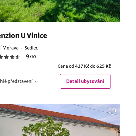
nzion U Vinice
ní Morava
Sedlec
9
/
10
Cena od
437 Kč
do
625 Kč
hlé
představení
Detail
ubytování