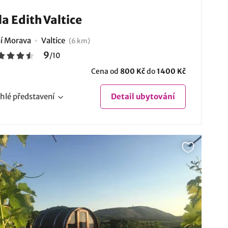
la Edith Valtice
ní Morava
Valtice
(6 km)
9
/
10
Cena od
800 Kč
do
1400 Kč
hlé
představení
Detail
ubytování