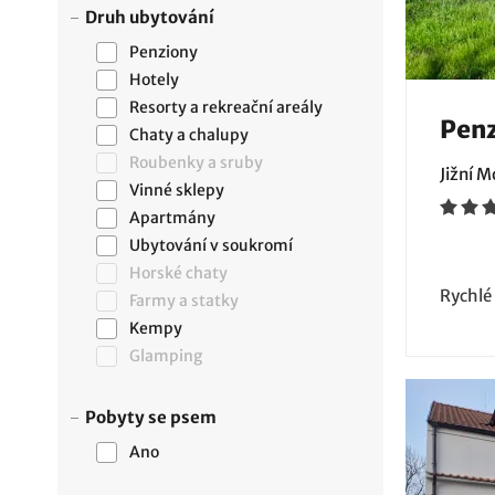
Druh ubytování
Penziony
Hotely
Resorty a rekreační areály
Penz
Chaty a chalupy
Roubenky a sruby
Jižní 
Vinné sklepy
Apartmány
Ubytování v soukromí
Horské chaty
Rychlé
Farmy a statky
Kempy
Glamping
Pobyty se psem
Ano