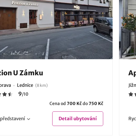
zion U Zámku
Ap
Morava
Lednice
Již
(8 km)
9
/
10
Cena od
700 Kč
do
750 Kč
představení
Detail
ubytování
Ryc