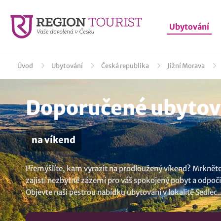
Ubytování
Úvod
Ubytování
Česká republika
Jižní Morava
Doporučené ubytová
na víkend
Přemýšlíte, kam vyrazit na prodloužený víkend? Mrkněte 
zajistí nezbytné zázemí pro váš spokojený pobyt a odpočin
Objevte naši pestrou nabídku
ubytování v lokalitě Sedlec
..