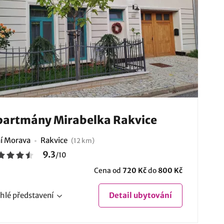
artmány Mirabelka Rakvice
ní Morava
Rakvice
(12 km)
9.3
/
10
Cena od
720 Kč
do
800 Kč
hlé
představení
Detail
ubytování