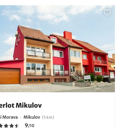
rlot Mikulov
ní Morava
Mikulov
(5 km)
9
/
10