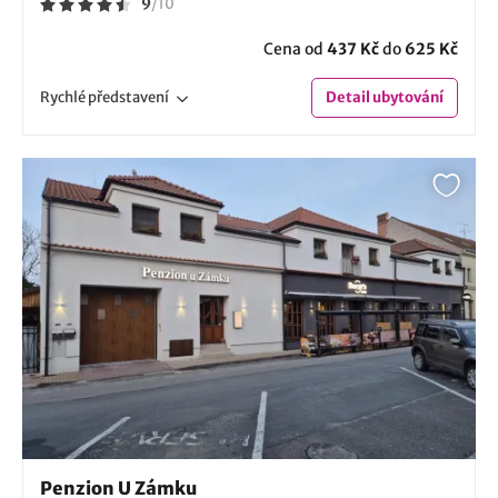
9
/
10
Cena od
437 Kč
do
625 Kč
Rychlé
představení
Detail
ubytování
Penzion U Zámku