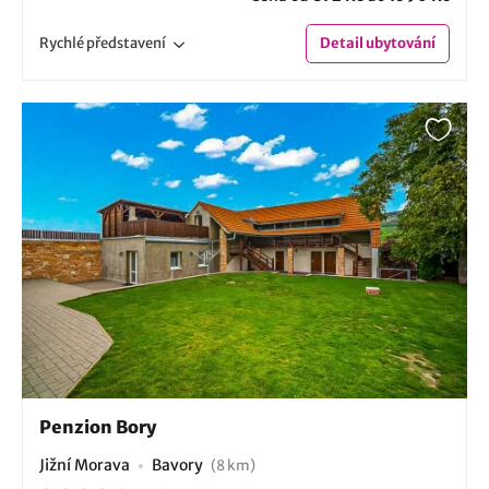
Rychlé
představení
Detail
ubytování
Penzion Bory
Jižní Morava
Bavory
(8 km)