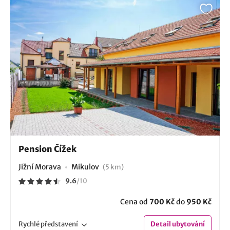
Pension Čížek
Jižní Morava
Mikulov
(5 km)
9.6
/
10
Cena od
700 Kč
do
950 Kč
Rychlé
představení
Detail
ubytování