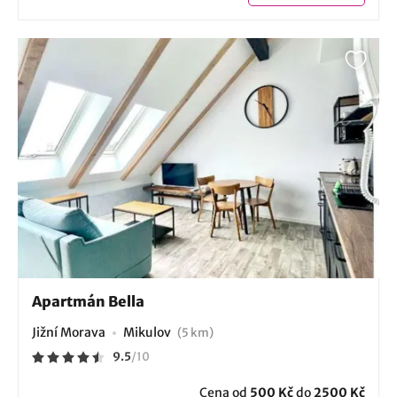
Apartmán Bella
Jižní Morava
Mikulov
(5 km)
9.5
/
10
Cena od
500 Kč
do
2500 Kč