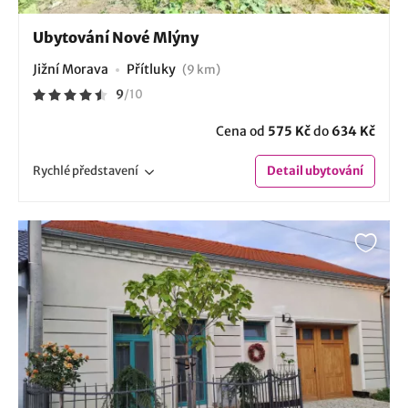
Ubytování Nové Mlýny
Jižní Morava
Přítluky
(9 km)
9
/
10
Cena od
575 Kč
do
634 Kč
Rychlé
představení
Detail
ubytování