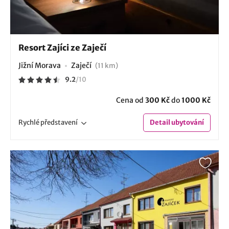
Resort Zajíci ze Zaječí
Jižní Morava
Zaječí
(11 km)
9.2
/
10
Cena od
300 Kč
do
1000 Kč
Rychlé
představení
Detail
ubytování