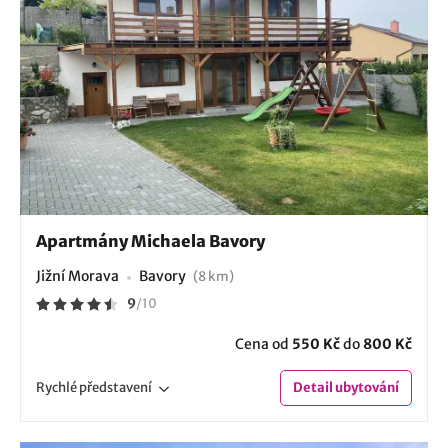
Apartmány Michaela Bavory
Jižní Morava
Bavory
(8 km)
9
/
10
Cena od
550 Kč
do
800 Kč
Rychlé
představení
Detail
ubytování