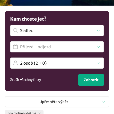
vypravíte s dětmi? Na našem turistickém portálu najdete
ubytování vhodné pro děti, ale také zde najdete nabídky
pro maminky s miminky. A které vybavení je vhodné, aby
Kam chcete jet?
zařízení mělo zajištěno pro rodiny s dětmi? Během letní
sezóny určitě hosté uvítají zahradu, dětské hřiště s
herními prvky a za chladného počasí přijde vhod herna,
dětský koutek nebo třeba krytý bazén. A pokud stále
nevíte, prohlédněte si naši nabídku ubytování pro rodiny s
dětmi v obci Sedlec a vyražte na rodinnou dovolenou. Není
to co hledáte? Prohlédněte si všechna
ubytování v lokalitě
Sedlec
..
Zrušit všechny filtry
Zobrazit
Upřesněte výběr
pro rodiny s dětmi