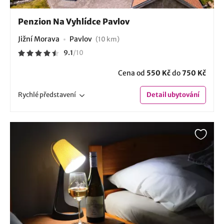
Penzion Na Vyhlídce Pavlov
Jižní Morava
Pavlov
(10 km)
9.1
/
10
Cena od
550 Kč
do
750 Kč
Rychlé
představení
Detail
ubytování