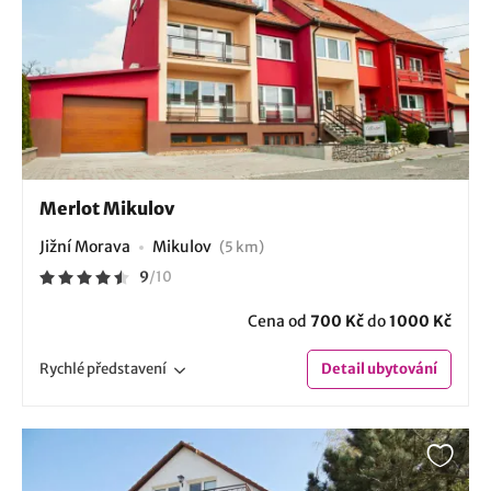
Merlot Mikulov
Jižní Morava
Mikulov
(5 km)
9
/
10
Cena od
700 Kč
do
1000 Kč
Rychlé
představení
Detail
ubytování