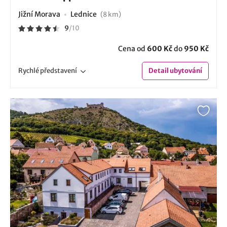
Jižní Morava
Lednice
(8 km)
9
/
10
Cena od
600 Kč
do
950 Kč
Rychlé
představení
Detail
ubytování