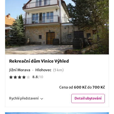
Rekreační dům Vinice Výhled
Jižní Morava
Hlohovec
(5 km)
8.8
/
10
Cena od
600 Kč
do
700 Kč
Rychlé
představení
Detail
ubytování