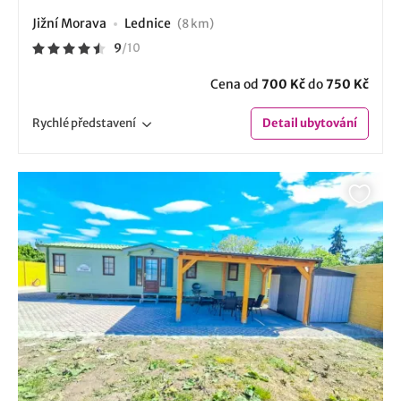
Jižní Morava
Lednice
(8 km)
9
/
10
Cena od
700 Kč
do
750 Kč
Rychlé
představení
Detail
ubytování