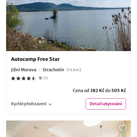
Autocamp Free Star
Jižní Morava
Strachotín
(14 km)
9
/
10
Cena od
382 Kč
do
505 Kč
Rychlé
představení
Detail
ubytování