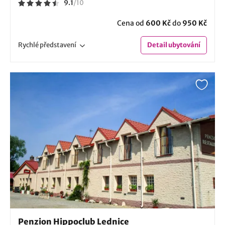
9.1
/
10
Cena od
600 Kč
do
950 Kč
Rychlé
představení
Detail
ubytování
Penzion Hippoclub Lednice