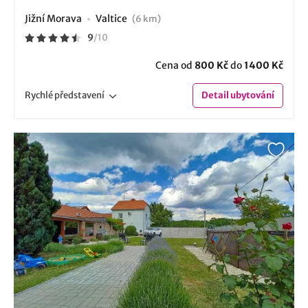
Jižní Morava
Valtice
(6 km)
9
/
10
Cena od
800 Kč
do
1400 Kč
Rychlé
představení
Detail
ubytování