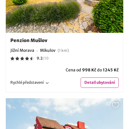
Penzion Mušlov
Jižní Morava
Mikulov
(1 km)
9.2
/
10
Cena od
998 Kč
do
1245 Kč
Rychlé
představení
Detail
ubytování