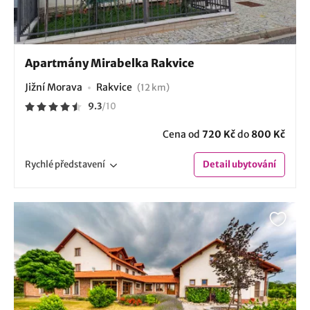
Apartmány Mirabelka Rakvice
Jižní Morava
Rakvice
(12 km)
9.3
/
10
Cena od
720 Kč
do
800 Kč
Rychlé
představení
Detail
ubytování