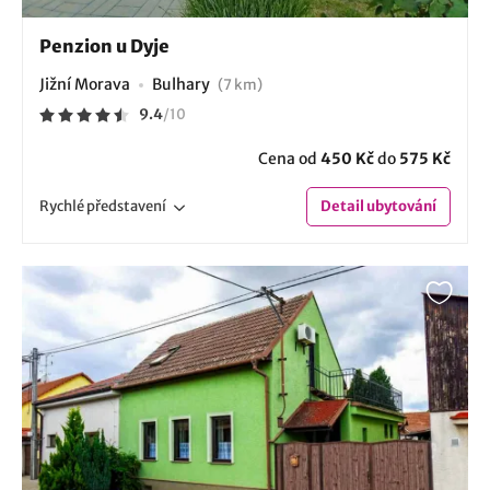
Penzion u Dyje
Jižní Morava
Bulhary
(7 km)
9.4
/
10
Cena od
450 Kč
do
575 Kč
Rychlé
představení
Detail
ubytování