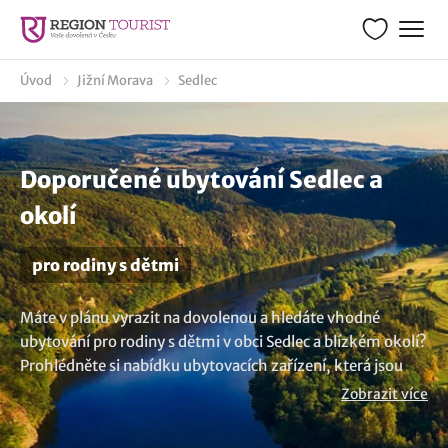
Úvod
Jižní Morava
Sedlec
Doporučené ubytování Sedlec a
okolí
pro rodiny s dětmi
Máte v plánu vyrazit na dovolenou a hledáte vhodné
ubytování pro rodiny s dětmi v obci Sedlec a blízkém okolí?
Prohlédněte si nabídku ubytovacích zařízení, která jsou
uzpůsobena a jsou vhodná pro pobyty s dětmi. Díky
Zobrazit více
vhodnému zázemí si dovolenou daleko více užijí, jak
rodiče, tak i malé i větší děti. A už víte kam se tentokráte