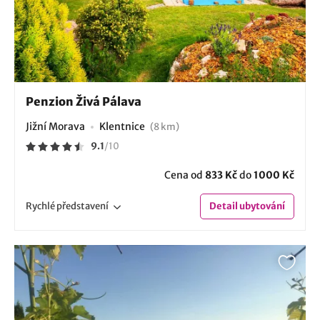
Penzion Živá Pálava
Jižní Morava
Klentnice
(8 km)
9.1
/
10
Cena od
833 Kč
do
1000 Kč
Rychlé
představení
Detail
ubytování