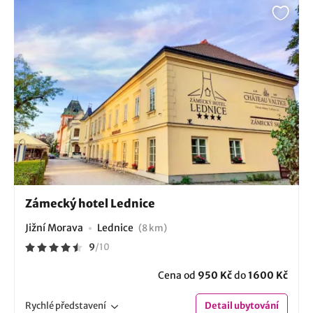
Zámecký hotel Lednice
Jižní Morava
Lednice
(8 km)
9
/
10
Cena od
950 Kč
do
1600 Kč
Rychlé
představení
Detail
ubytování