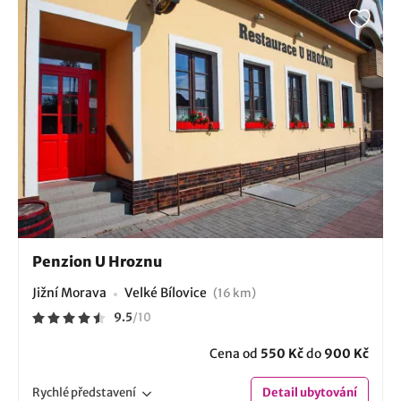
Penzion U Hroznu
Jižní Morava
Velké Bílovice
(16 km)
9.5
/
10
Cena od
550 Kč
do
900 Kč
Rychlé
představení
Detail
ubytování