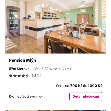
Pension Mlýn
Jižní Morava
Velké Bílovice
(16 km)
9.3
/
10
Cena od
700 Kč
do
1000 Kč
Rychlé
představení
Detail
ubytování