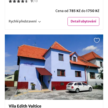
9
/
10
Cena od
785 Kč
do
1750 Kč
Rychlé
představení
Detail
ubytování
Vila Edith Valtice