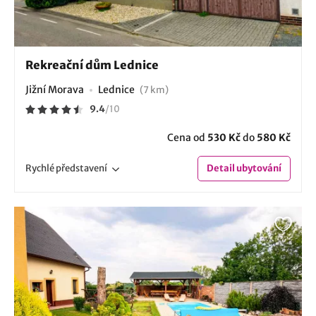
Rekreační dům Lednice
Jižní Morava
Lednice
(7 km)
9.4
/
10
Cena od
530 Kč
do
580 Kč
Rychlé
představení
Detail
ubytování