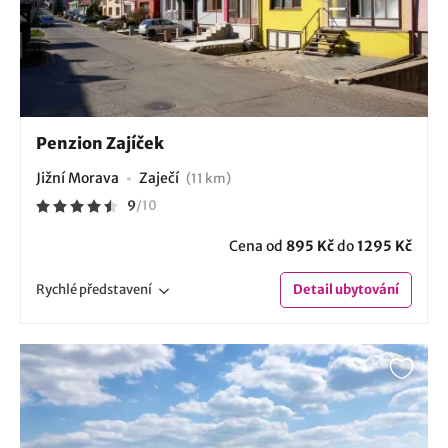
Penzion Zajíček
Jižní Morava
Zaječí
(11 km)
9
/
10
Cena od
895 Kč
do
1295 Kč
Rychlé
představení
Detail
ubytování