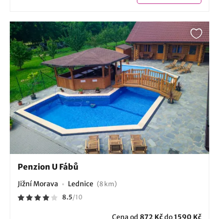
Penzion U Fábů
Jižní Morava
Lednice
(8 km)
8.5
/
10
Cena od
872 Kč
do
1590 Kč