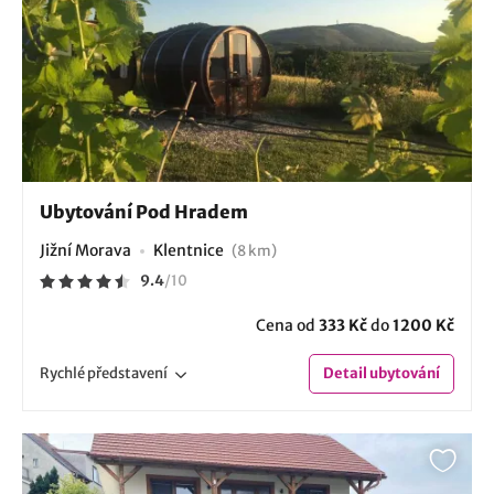
Ubytování Pod Hradem
Jižní Morava
Klentnice
(8 km)
9.4
/
10
Cena od
333 Kč
do
1200 Kč
Rychlé
představení
Detail
ubytování