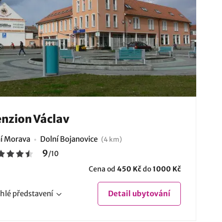
nzion Václav
ní Morava
Dolní Bojanovice
(4 km)
9
/
10
Cena od
450 Kč
do
1000 Kč
hlé
představení
Detail
ubytování