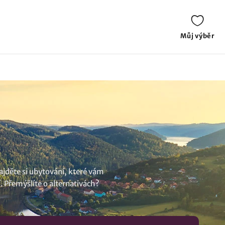
Můj výběr
ajděte si ubytování, které vám
. Přemýšlíte o alternativách?