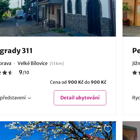
grady 311
Pe
Morava
Velké Bílovice
Již
(13 km)
9
/
10
Cena od
900 Kč
do
900 Kč
představení
Detail
ubytování
Ryc