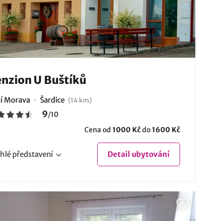
nzion U Buštíků
ní Morava
Šardice
(14 km)
9
/
10
Cena od
1000 Kč
do
1600 Kč
hlé
představení
Detail
ubytování