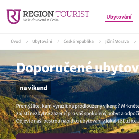
Ubytování
Úvod
Ubytování
Česká republika
Jižní Morava
Doporučené ubytová
na víkend
Přemýšlíte, kam vyrazit na prodloužený víkend? Mrkněte 
zajistí nezbytné zázemí pro váš spokojený pobyt a odpočin
Objevte naši pestrou nabídku
ubytování v lokalitě Lužice
..