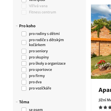
Vířivá vana
Fitness centrum
Pro koho
pro rodiny s dětmi
pro rodiče s dětským
kočárkem
pro seniory
pro skupiny
pro školy a organizace
pro sportovce
pro firmy
pro dva
pro vozíčkáře
Apa
Jižní 
Téma
se psem