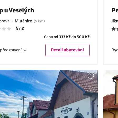
p u Veselých
Pe
Morava
Mutěnice
Již
(9 km)
5
/
10
Cena od
333 Kč
do
500 Kč
představení
Detail
ubytování
Ryc