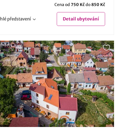
Cena od
750 Kč
do
850 Kč
hlé
představení
Detail
ubytování