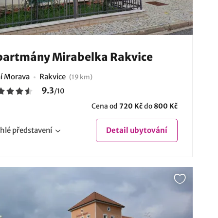
artmány Mirabelka Rakvice
ní Morava
Rakvice
(19 km)
9.3
/
10
Cena od
720 Kč
do
800 Kč
hlé
představení
Detail
ubytování