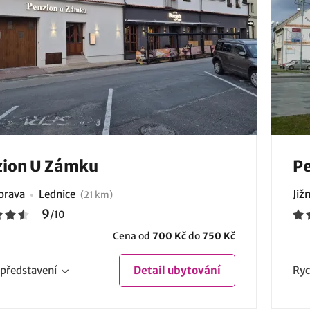
zion U Zámku
Pe
Morava
Lednice
Již
(21 km)
9
/
10
Cena od
700 Kč
do
750 Kč
představení
Detail
ubytování
Ryc