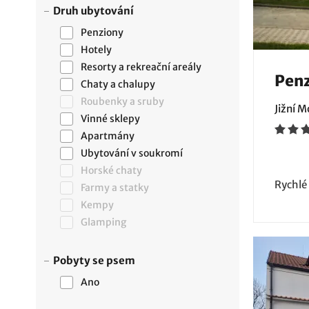
Druh ubytování
Penziony
Hotely
Resorty a rekreační areály
Penz
Chaty a chalupy
Roubenky a sruby
Jižní 
Vinné sklepy
Apartmány
Ubytování v soukromí
Horské chaty
Rychlé
Farmy a statky
Kempy
Glamping
Pobyty se psem
Ano