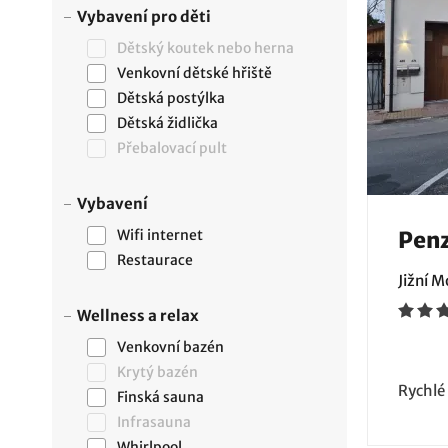
Vybavení pro děti
Dětský koutek nebo herna
Venkovní dětské hřiště
Dětská postýlka
Dětská židlička
Přebalovací pult
Vybavení
Wifi internet
Pen
Restaurace
Jižní 
Wellness a relax
Venkovní bazén
Krytý bazén
Rychlé
Finská sauna
Infrasauna
Whirlpool