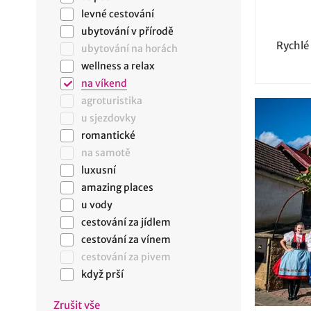
levné cestování
ubytování v přírodě
Rychlé
ubytování na horách
wellness a relax
na víkend
agroturistika
u sjezdovky
romantické
na samotě
luxusní
amazing places
u vody
cestování za jídlem
cestování za vínem
cestování za pivem
když prší
Zrušit vše