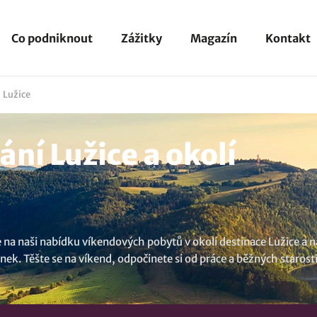
Co podniknout
Zážitky
Magazín
Kontakt
Lužice
ní Lužice a okolí
na naši nabídku víkendových pobytů v okolí destinace Lužice a n
ek. Těšte se na víkend, odpočinete si od práce a běžných starostí