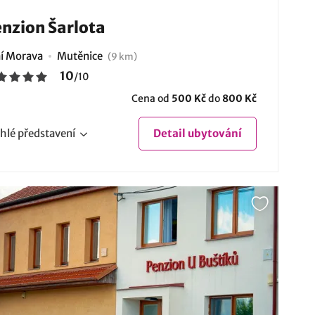
nzion Šarlota
ní Morava
Mutěnice
(9 km)
10
/
10
Cena od
500 Kč
do
800 Kč
hlé
představení
Detail
ubytování