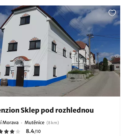
nzion Sklep pod rozhlednou
ní Morava
Mutěnice
(8 km)
8.4
/
10