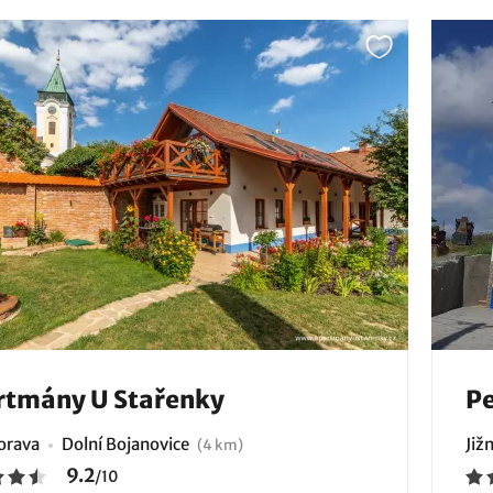
rtmány U Stařenky
Pe
Morava
Dolní Bojanovice
Již
(4 km)
9.2
/
10