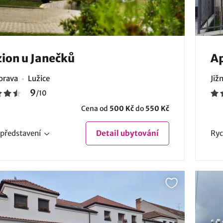
ion u Janečků
Ap
Morava
Lužice
Již
9
/
10
Cena od
500 Kč
do
550 Kč
představení
Detail
ubytování
Ryc