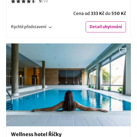
9
/
10
Cena od
333 Kč
do
550 Kč
Rychlé
představení
Detail
ubytování
Wellness hotel Říčky