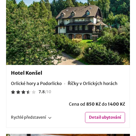
Hotel Konšel
Orlické hory a Podorlicko
Říčky v Orlických horách
7.8
/
10
Cena od
850 Kč
do
1400 Kč
Rychlé
představení
Detail
ubytování