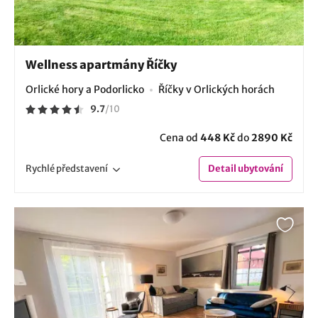
Wellness apartmány Říčky
Orlické hory a Podorlicko
Říčky v Orlických horách
9.7
/
10
Cena od
448 Kč
do
2890 Kč
Rychlé
představení
Detail
ubytování