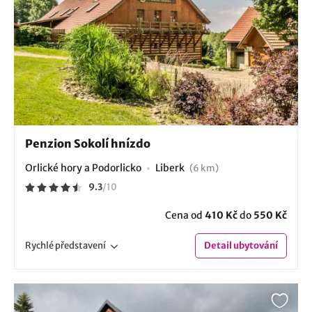
Penzion Sokolí hnízdo
Orlické hory a Podorlicko
Liberk
(6 km)
9.3
/
10
Cena od
410 Kč
do
550 Kč
Rychlé
představení
Detail
ubytování