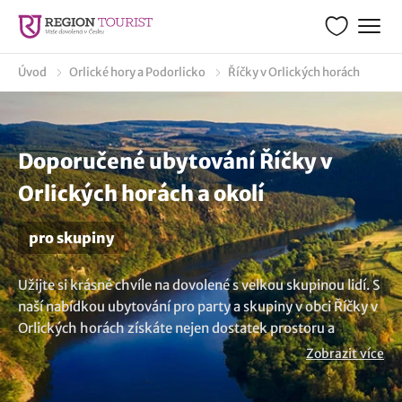
Úvod
Orlické hory a Podorlicko
Říčky v Orlických horách
Doporučené ubytování Říčky v
Orlických horách a okolí
pro skupiny
Užijte si krásné chvíle na dovolené s velkou skupinou lidí. S
naší nabídkou ubytování pro party a skupiny v obci Říčky v
Orlických horách získáte nejen dostatek prostoru a
komfortu, ale také možnost pořádání společenských akcí.
Zobrazit více
Koukněte se na tato ubytování, která pohodlně ubytují
skupiny o velikosti 10, 15, 20, 25, 30, 45, 50, 60, 70 osob