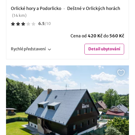
Orlické hory a Podorlicko
Deštné v Orlických horách
(14 km)
6.5
/
10
Cena od
420 Kč
do
560 Kč
Rychlé
představení
Detail
ubytování