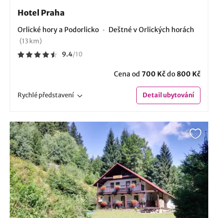
Hotel Praha
Orlické hory a Podorlicko
Deštné v Orlických horách
(13 km)
9.4
/
10
Cena od
700 Kč
do
800 Kč
Rychlé
představení
Detail
ubytování