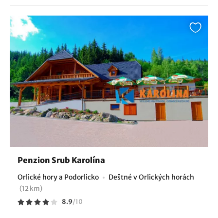
Penzion Srub Karolína
Orlické hory a Podorlicko
Deštné v Orlických horách
(12 km)
8.9
/
10