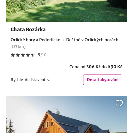
Chata Rozárka
Orlické hory a Podorlicko
Deštné v Orlických horách
(13 km)
9
/
10
Cena od
306 Kč
do
690 Kč
Rychlé
představení
Detail
ubytování