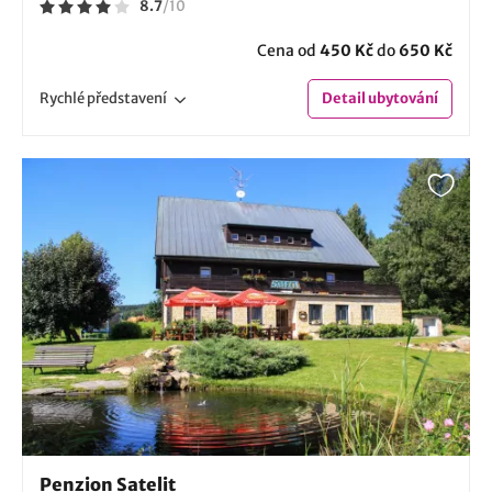
8.7
/
10
Cena od
450 Kč
do
650 Kč
Rychlé
představení
Detail
ubytování
Penzion Satelit