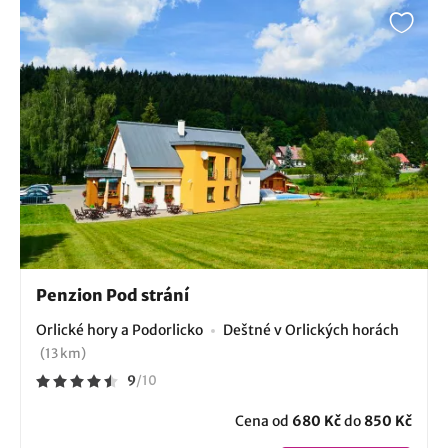
Penzion Pod strání
Orlické hory a Podorlicko
Deštné v Orlických horách
(13 km)
9
/
10
Cena od
680 Kč
do
850 Kč