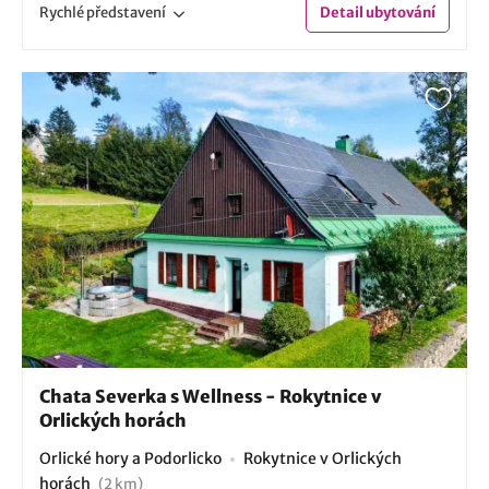
Rychlé
představení
Detail
ubytování
Chata Severka s Wellness - Rokytnice v
Orlických horách
Orlické hory a Podorlicko
Rokytnice v Orlických
horách
(2 km)