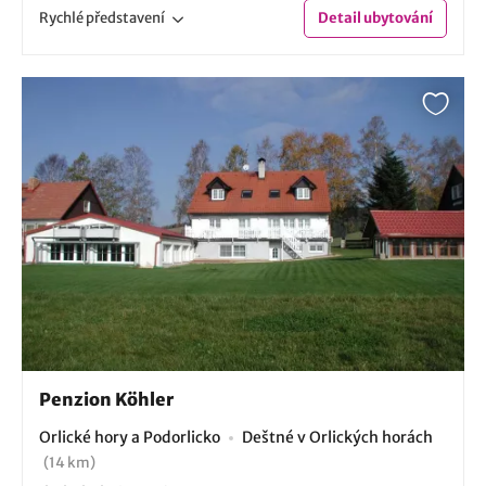
Rychlé
představení
Detail
ubytování
Penzion Köhler
Orlické hory a Podorlicko
Deštné v Orlických horách
(14 km)