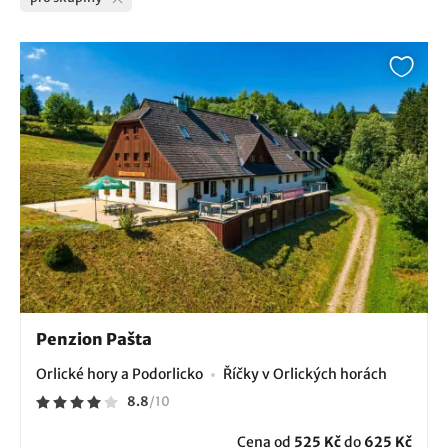
Penzion Pašta
Orlické hory a Podorlicko
Říčky v Orlických horách
8.8
/
10
Cena od
525 Kč
do
625 Kč