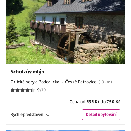
Scholzův mlýn
Orlické hory a Podorlicko
České Petrovice
(13 km)
9
/
10
Cena od
535 Kč
do
750 Kč
Rychlé
představení
Detail
ubytování