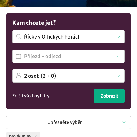
a více. Nabízená zařízení splní vaše nároky a představy. Pro
výpis všech možností koukněte na
ubytování v lokalitě
Říčky v Orlických horách
. a máte vybráno.
Kam chcete jet?
Zrušit všechny filtry
Zobrazit
Upřesněte výběr
pro skupiny