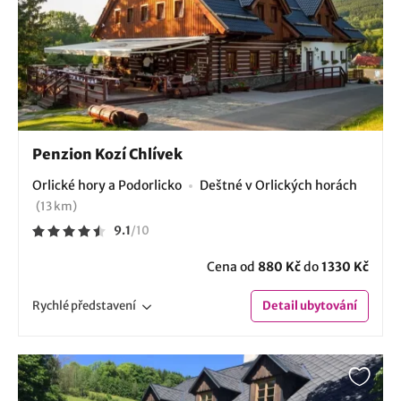
Penzion Kozí Chlívek
Orlické hory a Podorlicko
Deštné v Orlických horách
(13 km)
9.1
/
10
Cena od
880 Kč
do
1330 Kč
Rychlé
představení
Detail
ubytování