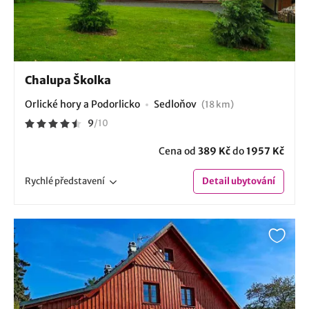
Chalupa Školka
Orlické hory a Podorlicko
Sedloňov
(18 km)
9
/
10
Cena od
389 Kč
do
1957 Kč
Rychlé
představení
Detail
ubytování