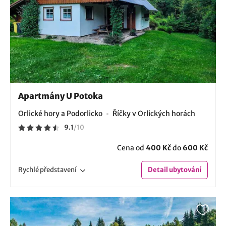
Apartmány U Potoka
Orlické hory a Podorlicko
Říčky v Orlických horách
9.1
/
10
Cena od
400 Kč
do
600 Kč
Rychlé
představení
Detail
ubytování