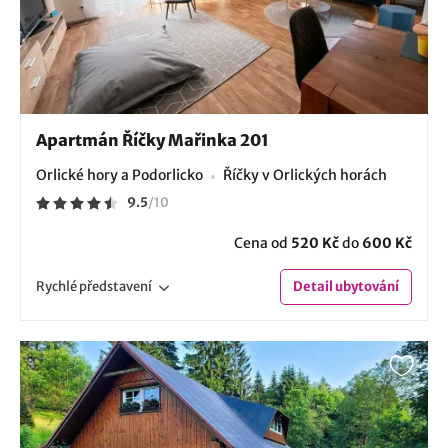
Apartmán Říčky Mařinka 201
Orlické hory a Podorlicko
Říčky v Orlických horách
9.5
/
10
Cena od
520 Kč
do
600 Kč
Rychlé
představení
Detail
ubytování