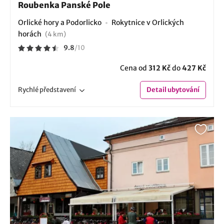
Roubenka Panské Pole
Orlické hory a Podorlicko
Rokytnice v Orlických
horách
(4 km)
9.8
/
10
Cena od
312 Kč
do
427 Kč
Rychlé
představení
Detail
ubytování