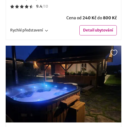
9.4
/
10
Cena od
240 Kč
do
800 Kč
Rychlé
představení
Detail
ubytování