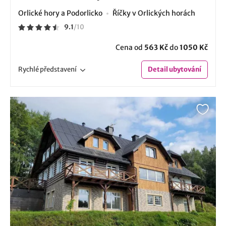
Orlické hory a Podorlicko
Říčky v Orlických horách
9.1
/
10
Cena od
563 Kč
do
1050 Kč
Rychlé
představení
Detail
ubytování