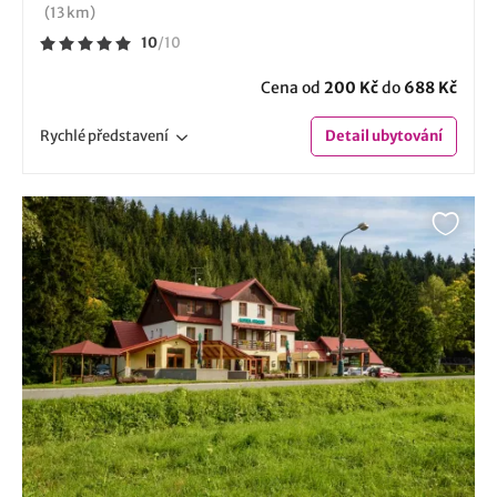
(13 km)
10
/
10
Cena od
200 Kč
do
688 Kč
Rychlé
představení
Detail
ubytování