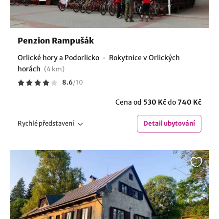
Penzion Rampušák
Orlické hory a Podorlicko
Rokytnice v Orlických
horách
(4 km)
8.6
/
10
Cena od
530 Kč
do
740 Kč
Rychlé
představení
Detail
ubytování