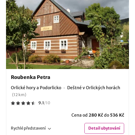
Roubenka Petra
Orlické hory a Podorlicko
Deštné v Orlických horách
(12 km)
9.1
/
10
Cena od
280 Kč
do
536 Kč
Rychlé
představení
Detail
ubytování