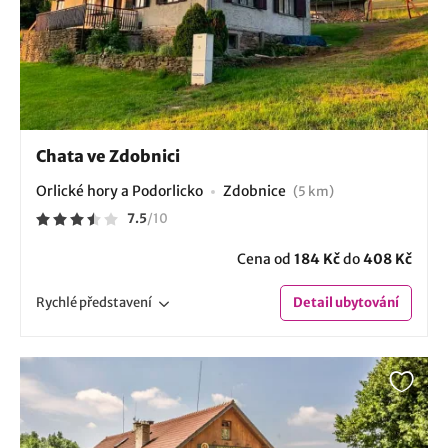
Chata ve Zdobnici
Orlické hory a Podorlicko
Zdobnice
(5 km)
7.5
/
10
Cena od
184 Kč
do
408 Kč
Rychlé
představení
Detail
ubytování