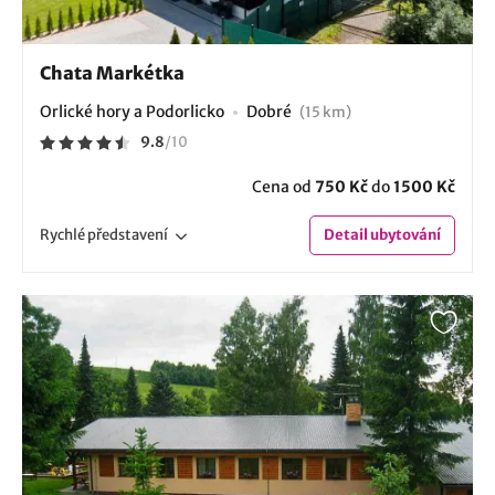
Chata Markétka
Orlické hory a Podorlicko
Dobré
(15 km)
9.8
/
10
Cena od
750 Kč
do
1500 Kč
Rychlé
představení
Detail
ubytování