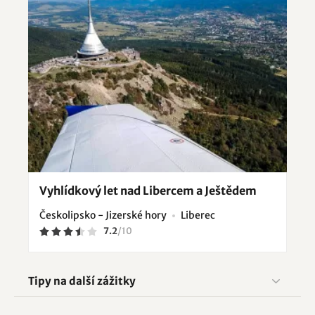
Vyhlídkový let nad Libercem a Ještědem
Českolipsko - Jizerské hory
Liberec
7.2
/
10
Tipy na další zážitky