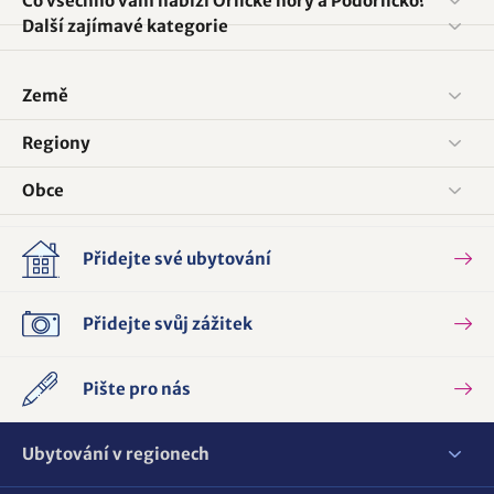
Co všechno vám nabízí Orlické hory a Podorlicko?
Další zajímavé kategorie
Země
Regiony
Obce
Přidejte své ubytování
Přidejte svůj zážitek
Pište pro nás
Ubytování v regionech