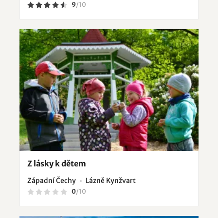
9
/
10
Z lásky k dětem
Západní Čechy
Lázně Kynžvart
0
/
10