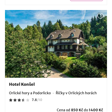
Hotel Konšel
Orlické hory a Podorlicko
Říčky v Orlických horách
7.8
/
10
Cena od
850 Kč
do
1400 Kč