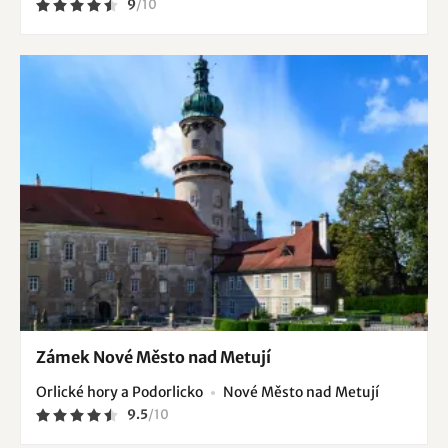
9
/
10
Zámek Nové Město nad Metují
Orlické hory a Podorlicko
Nové Město nad Metují
9.5
/
10