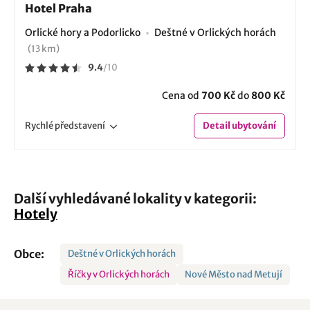
Hotel Praha
Orlické hory a Podorlicko
Deštné v Orlických horách
(13 km)
9.4
/
10
Cena od
700 Kč
do
800 Kč
Rychlé
představení
Detail
ubytování
Další vyhledávané lokality v kategorii:
Hotely
Obce:
Deštné v Orlických horách
Říčky v Orlických horách
Nové Město nad Metují