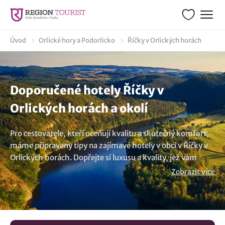
Úvod
Orlické hory a Podorlicko
Říčky v Orlických horách
Doporučené hotely Říčky v
Orlických horách a okolí
Pro cestovatele, kteří oceňují kvalitu a skutečný komfort,
máme připraveny tipy na zajímavé hotely v obci v Říčky v
Orlických horách. Dopřejte si luxusu a kvality, jež vám
dopřeje hotel, kde oceníte služby na vysoké úrovni a
Zobrazit více
výbornou kuchyni. A pokud si chcete skutečně odpočinout,
zkuste wellnes, které mají v nabídce různé hotely v
širokém okolí destinace v Říčky v Orlických horách. Tak na
nic nečekejte a projděte si naši nabídku. Určitě si vyberete.