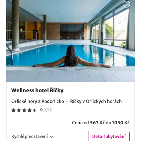
Wellness hotel Říčky
Orlické hory a Podorlicko
Říčky v Orlických horách
9.1
/
10
Cena od
563 Kč
do
1050 Kč
Rychlé
představení
Detail
ubytování