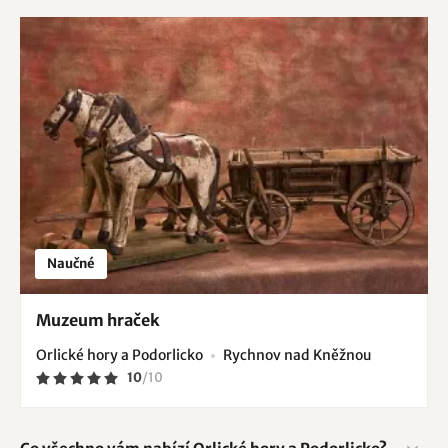
Naučné
Muzeum hraček
Orlické hory a Podorlicko
Rychnov nad Kněžnou
10
/
10