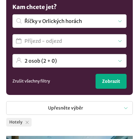
Nevybrali jste si? Mrkněte na všechna
ubytování v lokalitě
Kam chcete jet?
Říčky v Orlických horách
.
Zrušit všechny filtry
Zobrazit
Upřesněte výběr
Hotely