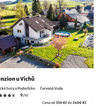
nzion u Víchů
ické hory a Podorlicko
Červená Voda
9
/
10
Cena od
350 Kč
do
2400 Kč