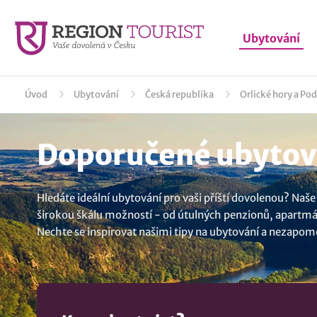
Ubytování
Úvod
Ubytování
Česká republika
Orlické hory a Po
Doporučené ubytová
Hledáte ideální ubytování pro vaši příští dovolenou? Naš
širokou škálu možností - od útulných penzionů, apartmánů
Nechte se inspirovat našimi tipy na ubytování a nezapome
dva, chcete prožít dovolenou plnou zážitků s rodinou, ne
pobyt. Sledujte také naše last minute nabídky, díky kte
Začněte plánovat svůj odpočinek už dnes a nezapomeňte, ž
obci Červená Voda a okolí. Namátkou vybíráme následují
kraj.