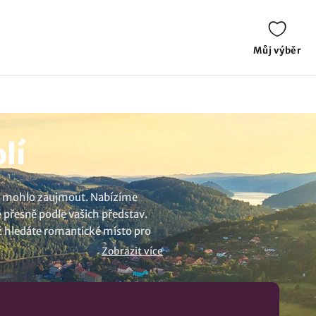
Můj výběr
lí
vás mohlo zaujmout. Nabízíme
 přesně podle vašich představ.
už hledáte romantické místo pro
ajdete to pravé místo pro váš
Zobrazit více
 v destinaci Červená Voda.
lopenzí. Mrkněte na naše tipy v
vé hoře
a navštivte Pardubický