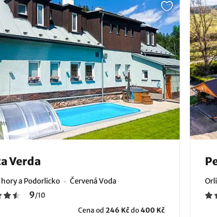
a Verda
Pe
 hory a Podorlicko
Červená Voda
Orl
9
/
10
Cena od
246 Kč
do
400 Kč