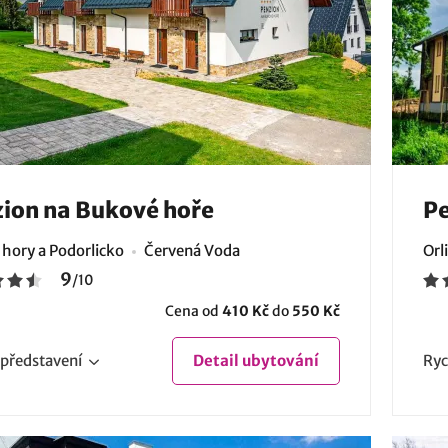
ion na Bukové hoře
Pe
 hory a Podorlicko
Červená Voda
Orl
9
/
10
Cena od
410 Kč
do
550 Kč
představení
Detail
ubytování
Ryc