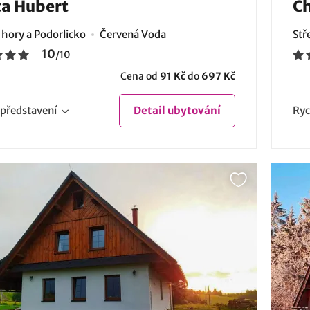
a Hubert
Ch
 hory a Podorlicko
Červená Voda
Stř
10
/
10
Cena od
91 Kč
do
697 Kč
představení
Detail
ubytování
Ryc