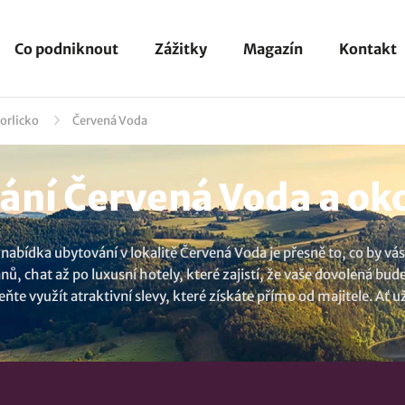
Co podniknout
Zážitky
Magazín
Kontakt
dorlicko
Červená Voda
ní Červená Voda a oko
e nabídka ubytování v lokalitě Červená Voda je přesně to, co by 
, chat až po luxusní hotely, které zajistí, že vaše dovolená bude
ňte využít atraktivní slevy, které získáte přímo od majitele. Ať 
bo si jen potřebujete odpočinout od každodenního shonu, u nás n
rým můžete ušetřit a zároveň si užít nezapomenutelnou dovolenou
e ubytování si můžete objednat bez stravy nebo se snídaní či po
cí možnosti:
Chalupa na Šanově
,
Apartmán 88
,
Penzion na Buko