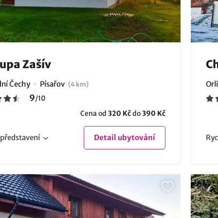
upa Zašív
C
ní Čechy
Písařov
Orl
(4 km)
9
/
10
Cena od
320 Kč
do
390 Kč
představení
Detail
ubytování
Ryc