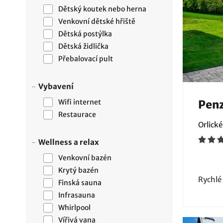
Dětský koutek nebo herna
Venkovní dětské hřiště
Dětská postýlka
Dětská židlička
Přebalovací pult
Vybavení
Wifi internet
Penz
Restaurace
Orlické
Wellness a relax
Venkovní bazén
Krytý bazén
Rychlé
Finská sauna
Infrasauna
Whirlpool
Vířivá vana