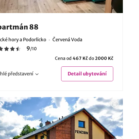
partmán 88
ické hory a Podorlicko
Červená Voda
9
/
10
Cena od
467 Kč
do
2000 Kč
hlé
představení
Detail
ubytování