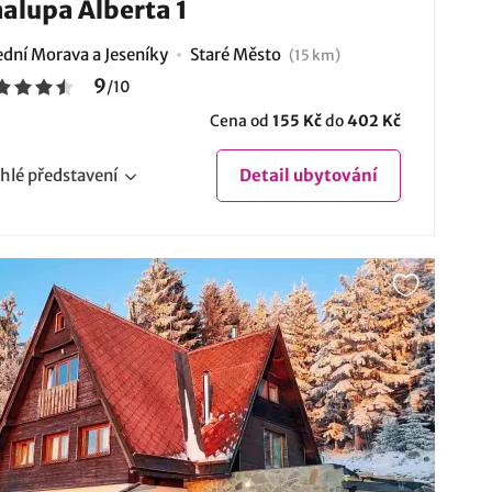
alupa Alberta 1
ední Morava a Jeseníky
Staré Město
(15 km)
9
/
10
Cena od
155 Kč
do
402 Kč
hlé
představení
Detail
ubytování