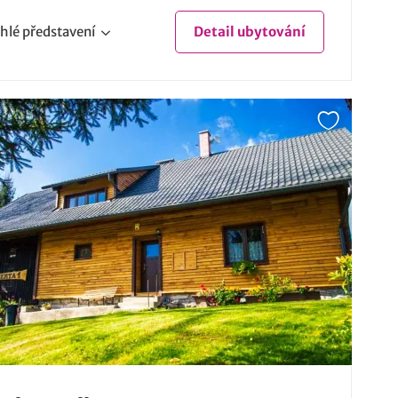
hlé
představení
Detail
ubytování