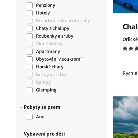
Penziony
Hotely
Resorty a rekreační areály
Chal
Chaty a chalupy
Roubenky a sruby
Orlické
Vinné sklepy
Apartmány
Ubytování v soukromí
Horské chaty
Rychlé
Farmy a statky
Kempy
Glamping
Pobyty se psem
Ano
Vybavení pro děti