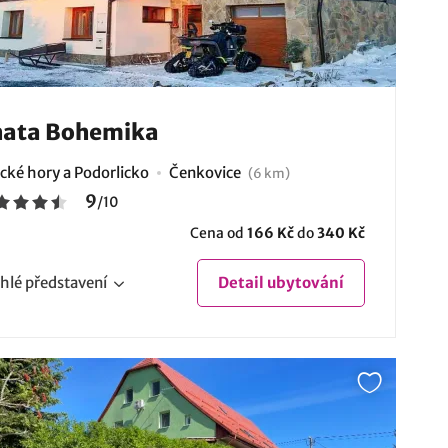
hata Bohemika
ické hory a Podorlicko
Čenkovice
(6 km)
9
/
10
Cena od
166 Kč
do
340 Kč
hlé
představení
Detail
ubytování