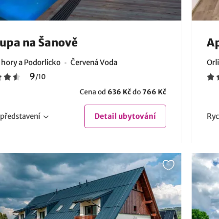
upa na Šanově
A
 hory a Podorlicko
Červená Voda
Orl
9
/
10
Cena od
636 Kč
do
766 Kč
představení
Detail
ubytování
Ryc