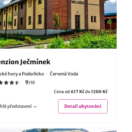
nzion Ječmínek
ické hory a Podorlicko
Červená Voda
9
/
10
Cena od
617 Kč
do
1200 Kč
hlé
představení
Detail
ubytování