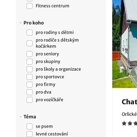
Fitness centrum
Pro koho
pro rodiny s dětmi
pro rodiče s dětským
kočárkem
pro seniory
pro skupiny
pro školy a organizace
pro sportovce
pro firmy
pro dva
pro vozíčkáře
Chat
Orlické
Téma
se psem
levné cestování