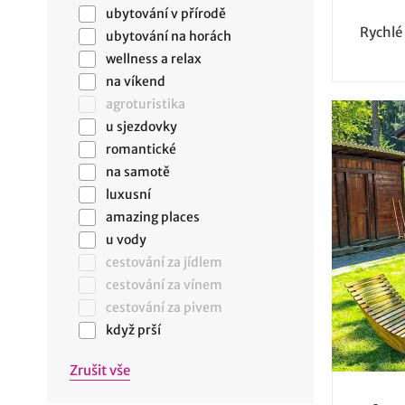
ubytování v přírodě
Rychlé
ubytování na horách
wellness a relax
na víkend
agroturistika
u sjezdovky
romantické
na samotě
luxusní
amazing places
u vody
cestování za jídlem
cestování za vínem
cestování za pivem
když prší
Zrušit vše