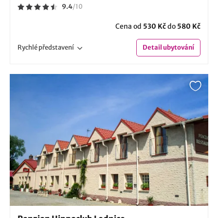
9.4
/
10
Cena od
530 Kč
do
580 Kč
Rychlé
představení
Detail
ubytování