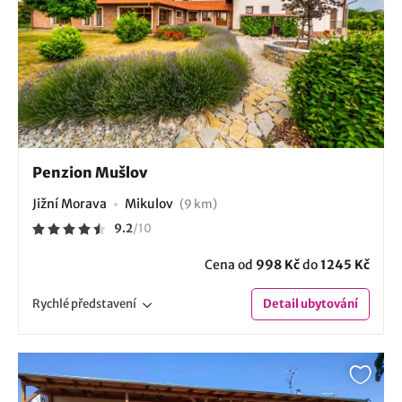
Penzion Mušlov
Jižní Morava
Mikulov
(9 km)
9.2
/
10
Cena od
998 Kč
do
1245 Kč
Rychlé
představení
Detail
ubytování