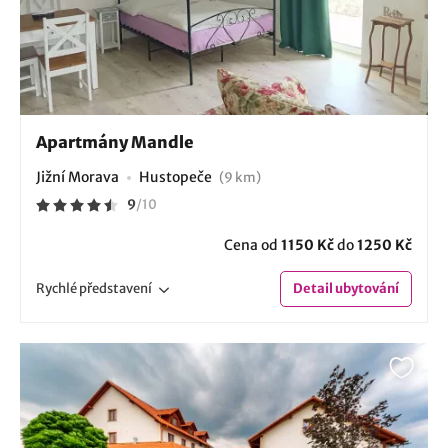
Apartmány Mandle
Jižní Morava
Hustopeče
(9 km)
9
/
10
Cena od
1150 Kč
do
1250 Kč
Rychlé
představení
Detail
ubytování