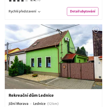
8.4
/
10
Rychlé
představení
Detail
ubytování
Rekreační dům Lednice
Jižní Morava
Lednice
(12 km)