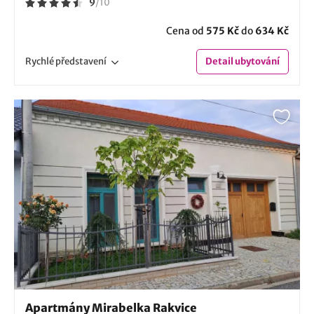
9
/
10
Cena od
575 Kč
do
634 Kč
Rychlé
představení
Detail
ubytování
Apartmány Mirabelka Rakvice