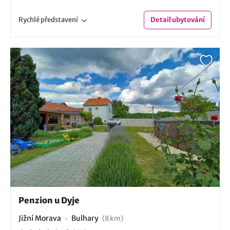
Rychlé
představení
Detail
ubytování
Penzion u Dyje
Jižní Morava
Bulhary
(8 km)