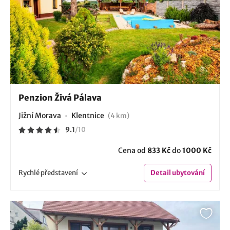
Penzion Živá Pálava
Jižní Morava
Klentnice
(4 km)
9.1
/
10
Cena od
833 Kč
do
1000 Kč
Rychlé
představení
Detail
ubytování