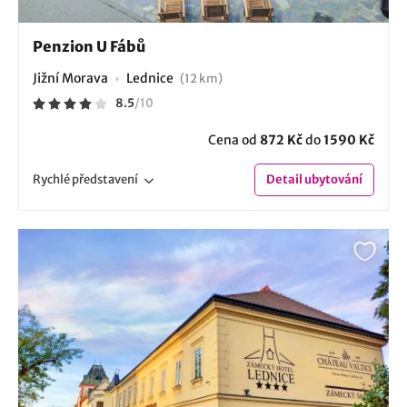
Penzion U Fábů
Jižní Morava
Lednice
(12 km)
8.5
/
10
Cena od
872 Kč
do
1590 Kč
Rychlé
představení
Detail
ubytování