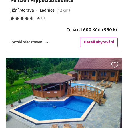
Penzion Hippoclub Lednice
Jižní Morava
Lednice
(12 km)
9
/
10
Cena od
600 Kč
do
950 Kč
Rychlé
představení
Detail
ubytování