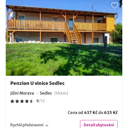
Penzion U vinice Sedlec
Jižní Morava
Sedlec
(10 km)
9
/
10
Cena od
437 Kč
do
625 Kč
Rychlé
představení
Detail
ubytování