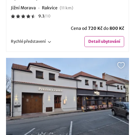
Jižní Morava
Rakvice
(11 km)
9.3
/
10
Cena od
720 Kč
do
800 Kč
Rychlé
představení
Detail
ubytování