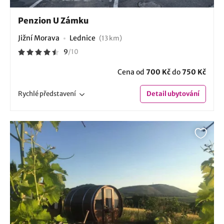
Penzion U Zámku
Jižní Morava
Lednice
(13 km)
9
/
10
Cena od
700 Kč
do
750 Kč
Rychlé
představení
Detail
ubytování