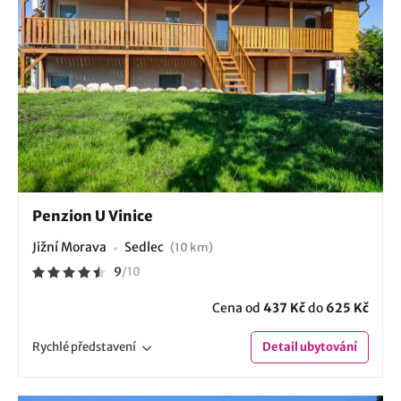
Penzion U Vinice
Jižní Morava
Sedlec
(10 km)
9
/
10
Cena od
437 Kč
do
625 Kč
Rychlé
představení
Detail
ubytování