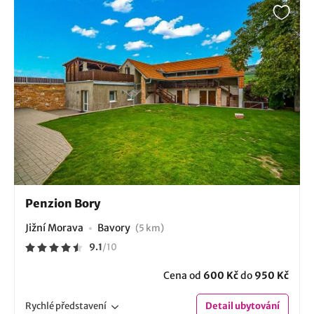
Penzion Bory
Jižní Morava
Bavory
(5 km)
9.1
/
10
Cena od
600 Kč
do
950 Kč
Rychlé
představení
Detail
ubytování