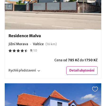
Residence Malva
Jižní Morava
Valtice
(16 km)
9
/
10
Cena od
785 Kč
do
1750 Kč
Rychlé
představení
Detail
ubytování