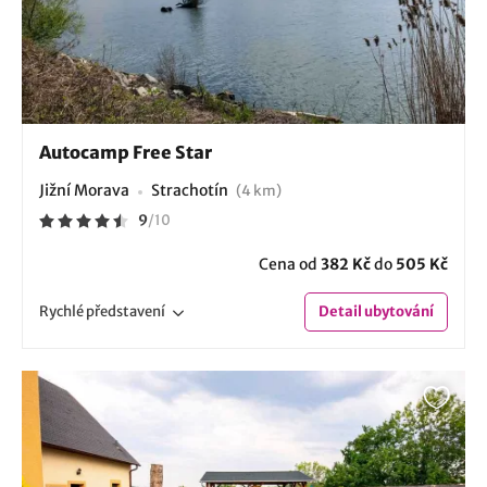
Autocamp Free Star
Jižní Morava
Strachotín
(4 km)
9
/
10
Cena od
382 Kč
do
505 Kč
Rychlé
představení
Detail
ubytování