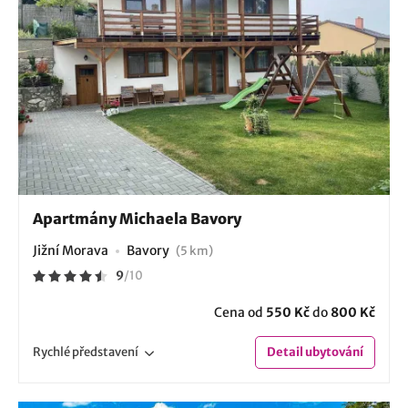
Apartmány Michaela Bavory
Jižní Morava
Bavory
(5 km)
9
/
10
Cena od
550 Kč
do
800 Kč
Rychlé
představení
Detail
ubytování