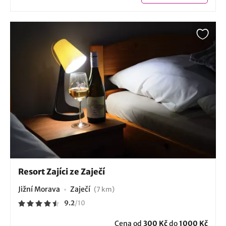
Resort Zajíci ze Zaječí
Jižní Morava
Zaječí
(7 km)
9.2
/
10
Cena od
300 Kč
do
1000 Kč