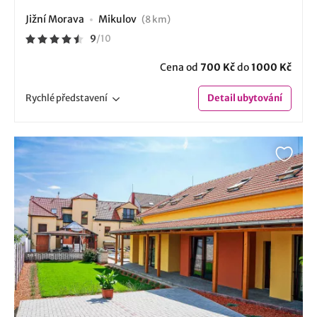
Jižní Morava
Mikulov
(8 km)
9
/
10
Cena od
700 Kč
do
1000 Kč
Rychlé
představení
Detail
ubytování