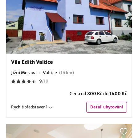
Vila Edith Valtice
Jižní Morava
Valtice
(16 km)
9
/
10
Cena od
800 Kč
do
1400 Kč
Rychlé
představení
Detail
ubytování