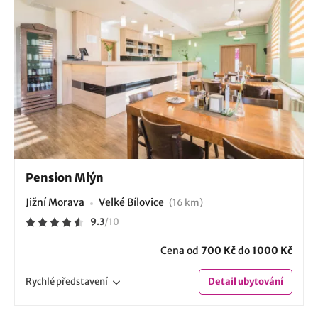
Pension Mlýn
Jižní Morava
Velké Bílovice
(16 km)
9.3
/
10
Cena od
700 Kč
do
1000 Kč
Rychlé
představení
Detail
ubytování