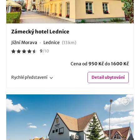
Zámecký hotel Lednice
Jižní Morava
Lednice
(13 km)
9
/
10
Cena od
950 Kč
do
1600 Kč
Rychlé
představení
Detail
ubytování