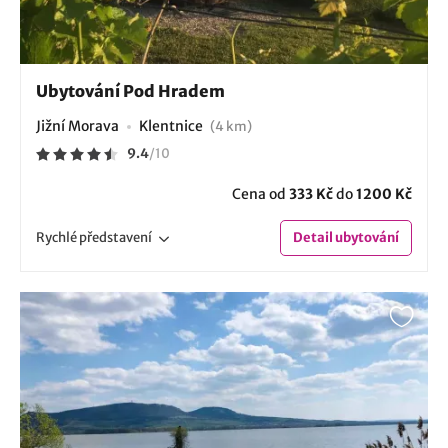
Ubytování Pod Hradem
Jižní Morava
Klentnice
(4 km)
9.4
/
10
Cena od
333 Kč
do
1200 Kč
Rychlé
představení
Detail
ubytování