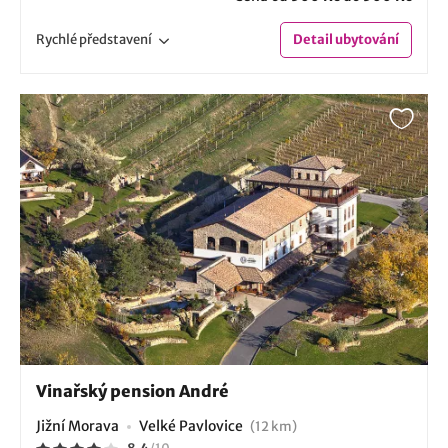
Rychlé
představení
Detail
ubytování
Vinařský pension André
Jižní Morava
Velké Pavlovice
(12 km)