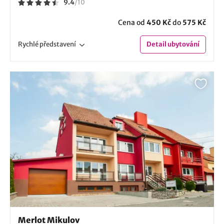
9.4
/
10
Cena od
450 Kč
do
575 Kč
Rychlé
představení
Detail
ubytování
Merlot Mikulov