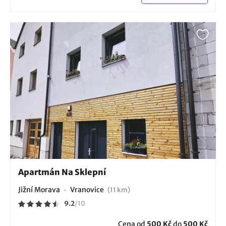
Apartmán Na Sklepní
Jižní Morava
Vranovice
(11 km)
9.2
/
10
Cena od
500 Kč
do
500 Kč