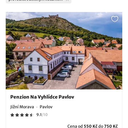
Penzion Na Vyhlídce Pavlov
Jižní Morava
Pavlov
9.1
/
10
Cena od
550 Kč
do
750 Kč