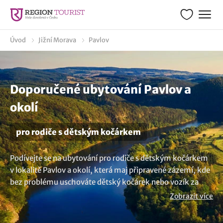
Úvod
Jižní Morava
Pavlov
Doporučené ubytování Pavlov a
okolí
pro rodiče s dětským kočárkem
Podívejte se na ubytování pro rodiče s dětským kočárkem
v lokalitě Pavlov a okolí, která maj připravené zázemí, kde
bez problému uschováte dětský kočárek nebo vozík za
kolo. Vychutnejte si pohodlí a bezpečí ubytovacích
Zobrazit více
prostor, které mají pro své hosty i úschovnu na kola a
dětské kočárky. Nenašli jste to co hledáte? Prozkoumejte