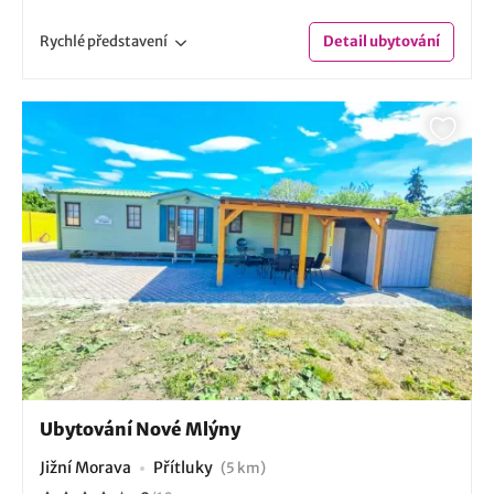
Rychlé
představení
Detail
ubytování
Ubytování Nové Mlýny
Jižní Morava
Přítluky
(5 km)