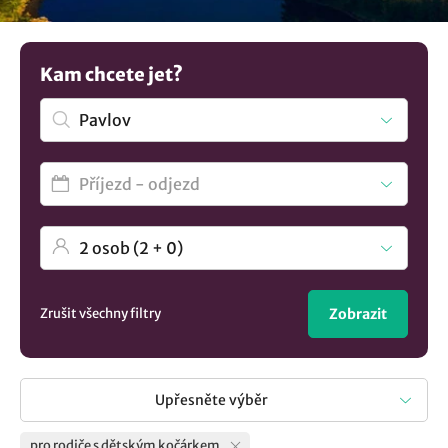
další tipy na
ubytování v lokalitě Pavlov
..
Kam chcete jet?
Zrušit všechny filtry
Zobrazit
Upřesněte výběr
pro rodiče s dětským kočárkem