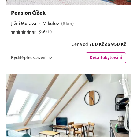
Pension Čížek
Jižní Morava
Mikulov
(8 km)
9.6
/
10
Cena od
700 Kč
do
950 Kč
Rychlé
představení
Detail
ubytování