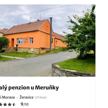
lý penzion u Meruňky
ní Morava
Žeravice
(15 km)
9
/
10