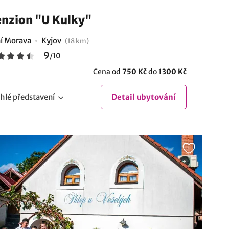
nzion "U Kulky"
ní Morava
Kyjov
(18 km)
9
/
10
Cena od
750 Kč
do
1300 Kč
hlé
představení
Detail
ubytování