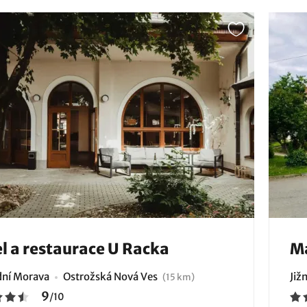
l a restaurace U Racka
Ma
ní Morava
Ostrožská Nová Ves
Již
(15 km)
9
/
10