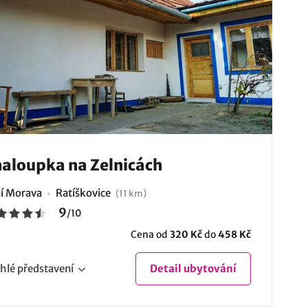
aloupka na Zelnicách
ní Morava
Ratíškovice
(11 km)
9
/
10
Cena od
320 Kč
do
458 Kč
hlé
představení
Detail
ubytování