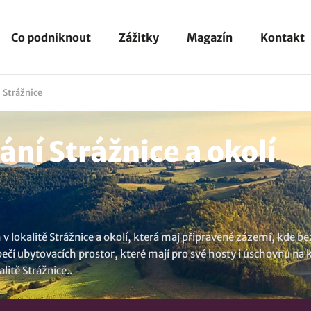
Co podniknout
Zážitky
Magazín
Kontakt
Strážnice
ní Strážnice a okolí
v lokalitě Strážnice a okolí, která maj připravené zázemí, kde 
ečí ubytovacích prostor, které mají pro své hosty i úschovnu na k
alitě Strážnice
..