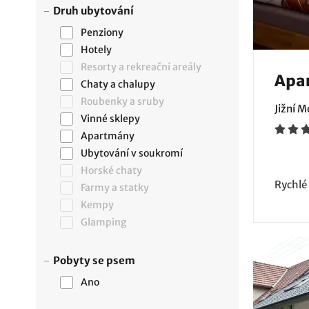
Druh ubytování
Penziony
Hotely
Resorty a rekreační areály
Apar
Chaty a chalupy
Roubenky a sruby
Jižní 
Vinné sklepy
Apartmány
Ubytování v soukromí
Horské chaty
Rychlé
Farmy a statky
Kempy
Glamping
Pobyty se psem
Ano