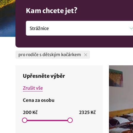
Kam chcete jet?
pro rodiče s dětským kočárkem
Upřesněte výběr
Zrušit vše
Cena za osobu
200 Kč
2325 Kč