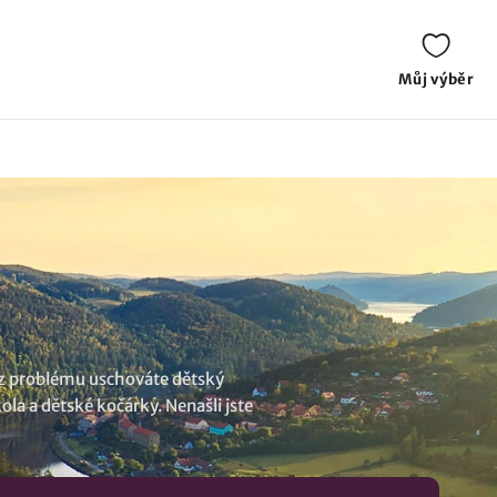
Můj výběr
bez problému uschováte dětský
ola a dětské kočárky. Nenašli jste