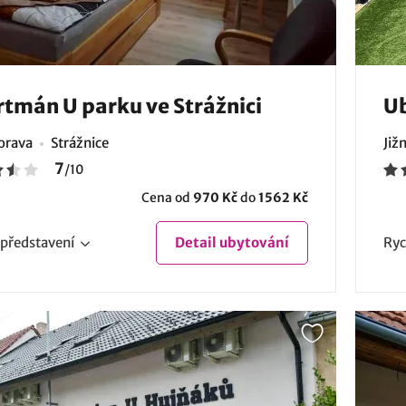
tmán U parku ve Strážnici
Ub
Morava
Strážnice
Již
7
/
10
Cena od
970 Kč
do
1562 Kč
představení
Detail
ubytování
Ryc