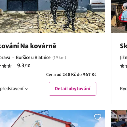
ování Na kovárně
Sk
Morava
Boršice u Blatnice
Již
(19 km)
9.3
/
10
Cena od
248 Kč
do
967 Kč
představení
Detail
ubytování
Ryc