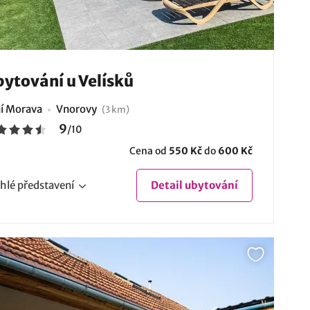
ytování u Velísků
ní Morava
Vnorovy
(3 km)
9
/
10
Cena od
550 Kč
do
600 Kč
hlé
představení
Detail
ubytování