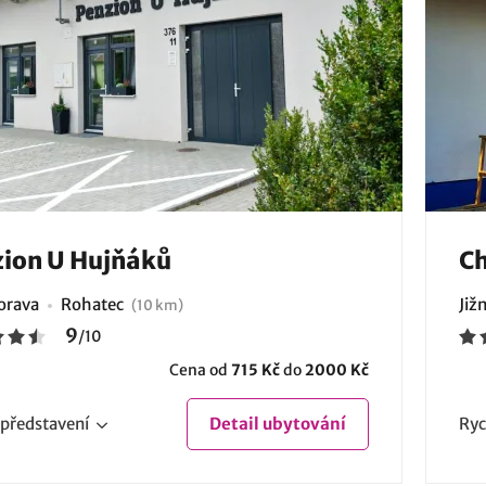
ion U Hujňáků
Ch
Morava
Rohatec
Již
(10 km)
9
/
10
Cena od
715 Kč
do
2000 Kč
představení
Detail
ubytování
Ryc