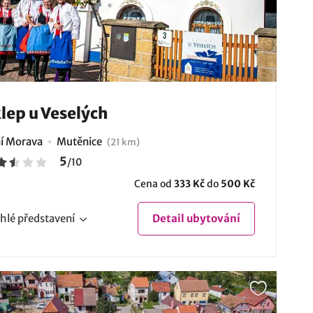
lep u Veselých
ní Morava
Mutěnice
(21 km)
5
/
10
Cena od
333 Kč
do
500 Kč
hlé
představení
Detail
ubytování