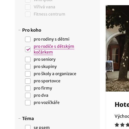
Vířivá vana
Fitness centrum
Pro koho
pro rodiny s dětmi
pro rodiče s dětským
kočárkem
pro seniory
pro skupiny
pro školy a organizace
pro sportovce
pro firmy
pro dva
pro vozíčkáře
Hote
Východ
Téma
se psem