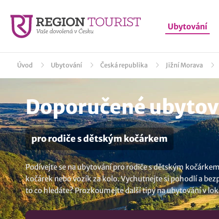
Ubytování
Úvod
Ubytování
Česká republika
Jižní Morava
Doporučené ubytová
pro rodiče s dětským kočárkem
Podívejte se na ubytování pro rodiče s dětským kočárkem 
kočárek nebo vozík za kolo. Vychutnejte si pohodlí a bezp
to co hledáte? Prozkoumejte další tipy na
ubytování v lok