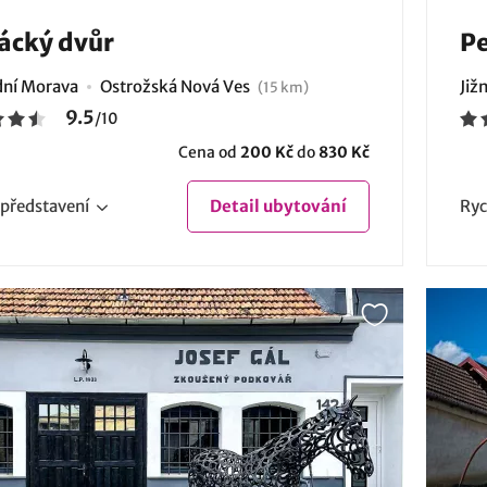
ácký dvůr
Pe
ní Morava
Ostrožská Nová Ves
Již
(15 km)
9.5
/
10
Cena od
200 Kč
do
830 Kč
představení
Detail
ubytování
Ryc