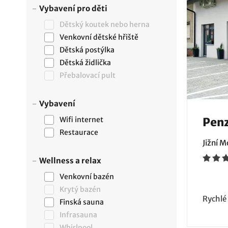
Vybavení pro děti
Dětský koutek nebo herna
Venkovní dětské hřiště
Dětská postýlka
Dětská židlička
Přebalovací pult
Vybavení
Wifi internet
Penz
Restaurace
Jižní 
Wellness a relax
Venkovní bazén
Krytý bazén
Rychlé
Finská sauna
Infrasauna
Whirlpool