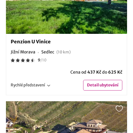
Penzion U Vinice
Jižní Morava
Sedlec
(10 km)
9
/
10
Cena od
437 Kč
do
625 Kč
Rychlé
představení
Detail
ubytování