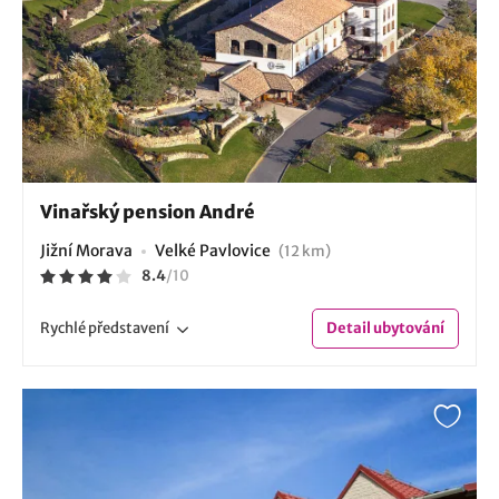
Vinařský pension André
Jižní Morava
Velké Pavlovice
(12 km)
8.4
/
10
Rychlé
představení
Detail
ubytování