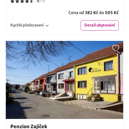
9
/
10
Cena od
382 Kč
do
505 Kč
Rychlé
představení
Detail
ubytování
Penzion Zajíček