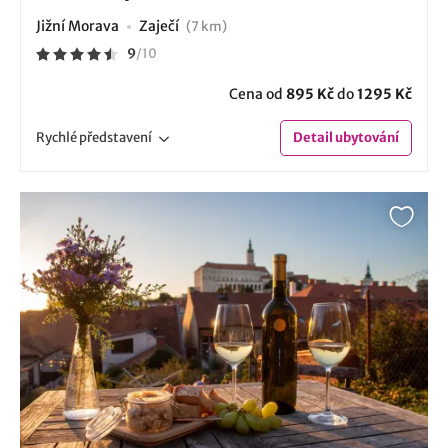
Jižní Morava
Zaječí
(7 km)
9
/
10
Cena od
895 Kč
do
1295 Kč
Rychlé
představení
Detail
ubytování