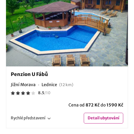
Penzion U Fábů
Jižní Morava
Lednice
(12 km)
8.5
/
10
Cena od
872 Kč
do
1590 Kč
Rychlé
představení
Detail
ubytování