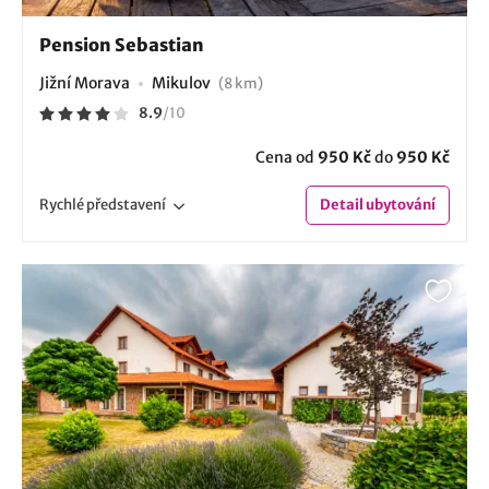
Pension Sebastian
Jižní Morava
Mikulov
(8 km)
8.9
/
10
Cena od
950 Kč
do
950 Kč
Rychlé
představení
Detail
ubytování