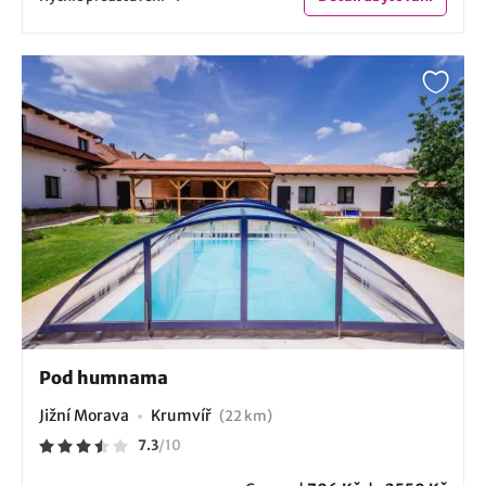
Pod humnama
Jižní Morava
Krumvíř
(22 km)
7.3
/
10