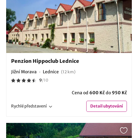
Penzion Hippoclub Lednice
Jižní Morava
Lednice
(12 km)
9
/
10
Cena od
600 Kč
do
950 Kč
Rychlé
představení
Detail
ubytování