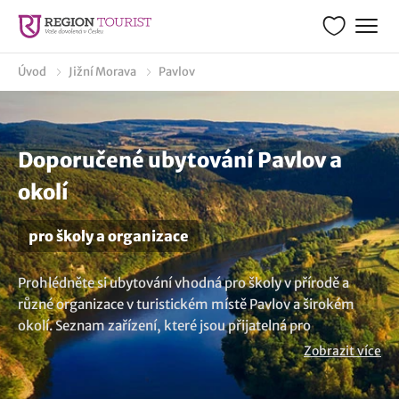
Úvod
Jižní Morava
Pavlov
Doporučené ubytování Pavlov a
okolí
pro školy a organizace
Prohlédněte si ubytování vhodná pro školy v přírodě a
různé organizace v turistickém místě Pavlov a širokém
okolí. Seznam zařízení, které jsou přijatelná pro
uspořádání školního pobytu je rozmanitý. K pobytu se
Zobrazit více
nabízí různé areály, rekreační střediska, penziony a hotely.
Nabízená ubytovací zařízení jsou šitá na míru pro školy v