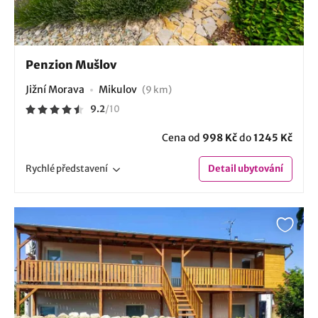
Penzion Mušlov
Jižní Morava
Mikulov
(9 km)
9.2
/
10
Cena od
998 Kč
do
1245 Kč
Rychlé
představení
Detail
ubytování