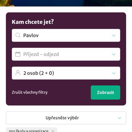
přírodě a pobyty pro střední, základní a mateřské školy.
Nenašli jste to co hledáte? Prozkoumejte další tipy na
ubytování v lokalitě Pavlov
..
Kam chcete jet?
Zrušit všechny filtry
Zobrazit
Upřesněte výběr
pro školy a organizace