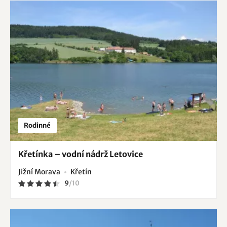
Rodinné
Křetínka – vodní nádrž Letovice
Jižní Morava
Křetín
9
/
10