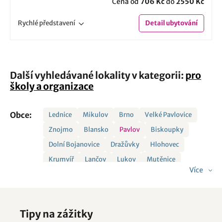
Cena od
706 Kč
do
2550 Kč
Rychlé
představení
Detail
ubytování
Další vyhledávané lokality v kategorii:
pro
školy a organizace
Obce:
Lednice
Mikulov
Brno
Velké Pavlovice
Znojmo
Blansko
Pavlov
Biskoupky
Dolní Bojanovice
Dražůvky
Hlohovec
Krumvíř
Lančov
Lukov
Mutěnice
Více
Nemojany
Pavlice
Sedlec
Strachotín
Šatov
Štítary
Tvrdonice
Vísky
Zaječí
Tipy na zážitky