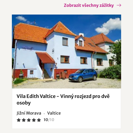
Zobrazit všechny zážitky
Vila Edith Valtice - Vinný rozjezd pro dvě
osoby
Jižní Morava
Valtice
10
/
10