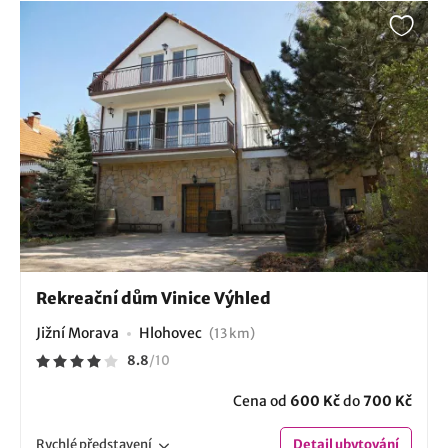
Rekreační dům Vinice Výhled
Jižní Morava
Hlohovec
(13 km)
8.8
/
10
Cena od
600 Kč
do
700 Kč
Rychlé
představení
Detail
ubytování