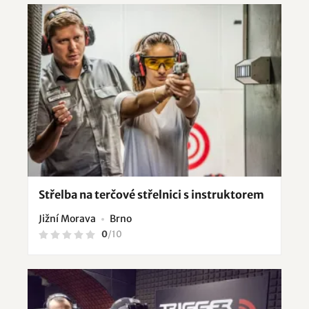
Střelba na terčové střelnici s instruktorem
Jižní Morava
Brno
0
/
10