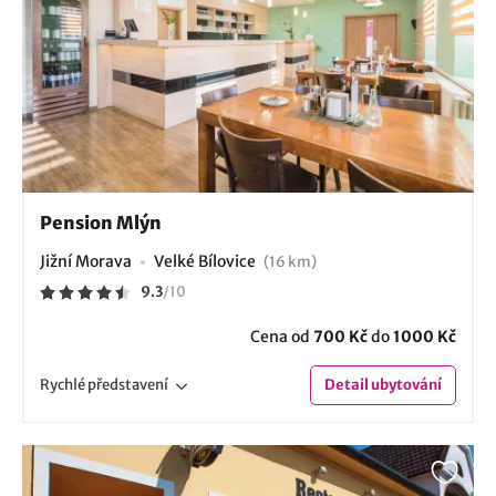
Pension Mlýn
Jižní Morava
Velké Bílovice
(16 km)
9.3
/
10
Cena od
700 Kč
do
1000 Kč
Rychlé
představení
Detail
ubytování