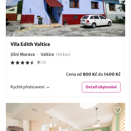
Vila Edith Valtice
Jižní Morava
Valtice
(16 km)
9
/
10
Cena od
800 Kč
do
1400 Kč
Rychlé
představení
Detail
ubytování