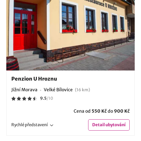
Penzion U Hroznu
Jižní Morava
Velké Bílovice
(16 km)
9.5
/
10
Cena od
550 Kč
do
900 Kč
Rychlé
představení
Detail
ubytování