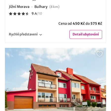
Jižní Morava
Bulhary
(8 km)
9.4
/
10
Cena od
450 Kč
do
575 Kč
Rychlé
představení
Detail
ubytování