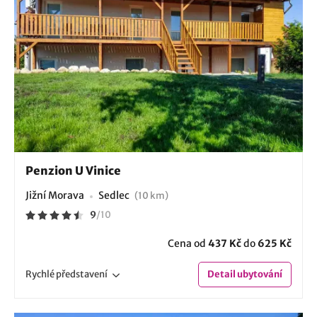
Penzion U Vinice
Jižní Morava
Sedlec
(10 km)
9
/
10
Cena od
437 Kč
do
625 Kč
Rychlé
představení
Detail
ubytování