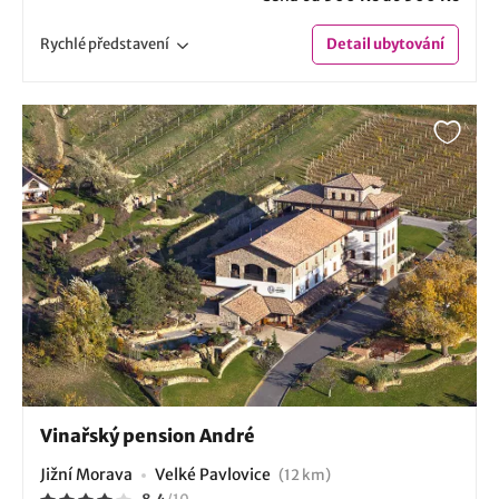
Rychlé
představení
Detail
ubytování
Vinařský pension André
Jižní Morava
Velké Pavlovice
(12 km)