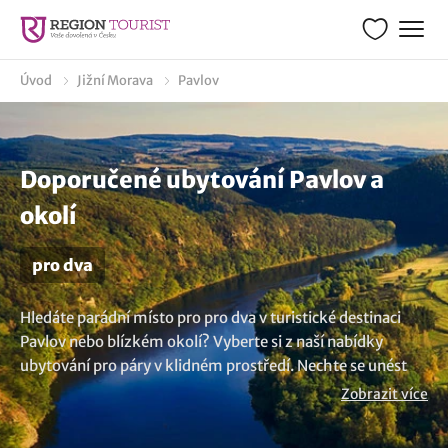
Úvod
Jižní Morava
Pavlov
Doporučené ubytování Pavlov a
okolí
pro dva
Hledáte parádní místo pro pro dva v turistické destinaci
Pavlov nebo blízkém okolí? Vyberte si z naší nabídky
ubytování pro páry v klidném prostředí. Nechte se unést
atmosférou romantických hotelů, penzionů, útulných
Zobrazit více
chat či stylových apartmánů. Vychutnejte si pobyt ve dvou
a dopřejte si romantické večeře nebo strávení chvile ve