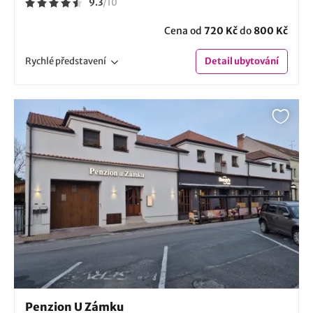
9.3
/
10
Cena od
720 Kč
do
800 Kč
Rychlé
představení
Detail
ubytování
Penzion U Zámku