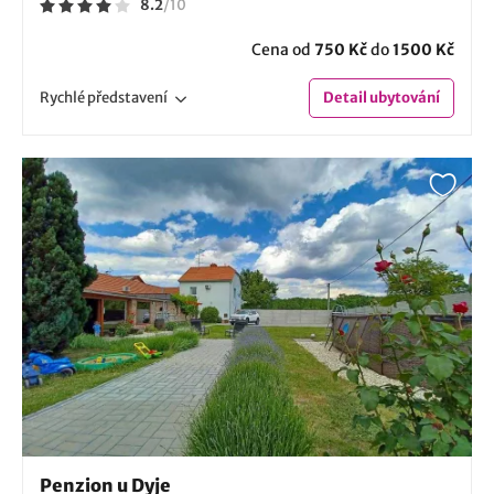
8.2
/
10
Cena od
750 Kč
do
1500 Kč
Rychlé
představení
Detail
ubytování
Penzion u Dyje