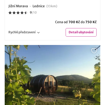
Jižní Morava
Lednice
(13 km)
9
/
10
Cena od
700 Kč
do
750 Kč
Rychlé
představení
Detail
ubytování