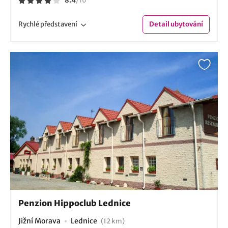
8.4
/
10
Rychlé
představení
Detail
ubytování
Penzion Hippoclub Lednice
Jižní Morava
Lednice
(12 km)