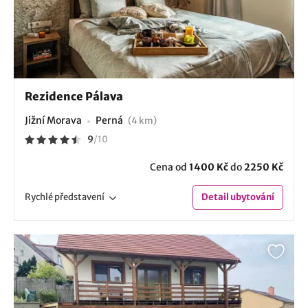
Rezidence Pálava
Jižní Morava
Perná
(4 km)
9
/
10
Cena od
1400 Kč
do
2250 Kč
Rychlé
představení
Detail
ubytování