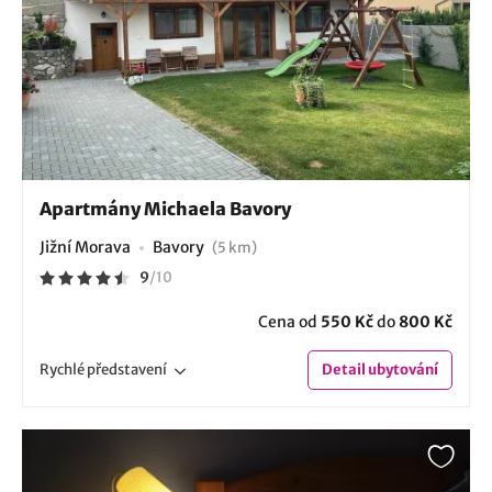
Apartmány Michaela Bavory
Jižní Morava
Bavory
(5 km)
9
/
10
Cena od
550 Kč
do
800 Kč
Rychlé
představení
Detail
ubytování