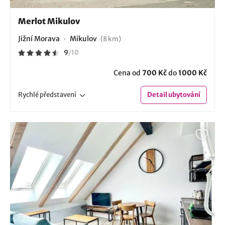
Merlot Mikulov
Jižní Morava
Mikulov
(8 km)
9
/
10
Cena od
700 Kč
do
1000 Kč
Rychlé
představení
Detail
ubytování