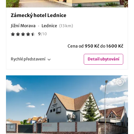
Zámecký hotel Lednice
Jižní Morava
Lednice
(13 km)
9
/
10
Cena od
950 Kč
do
1600 Kč
Rychlé
představení
Detail
ubytování