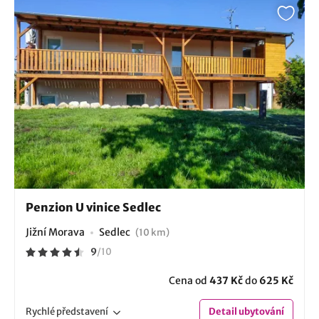
Penzion U vinice Sedlec
Jižní Morava
Sedlec
(10 km)
9
/
10
Cena od
437 Kč
do
625 Kč
Rychlé
představení
Detail
ubytování