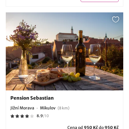
Pension Sebastian
Jižní Morava
Mikulov
(8 km)
8.9
/
10
Cena od
950 Kč
do
950 Kč