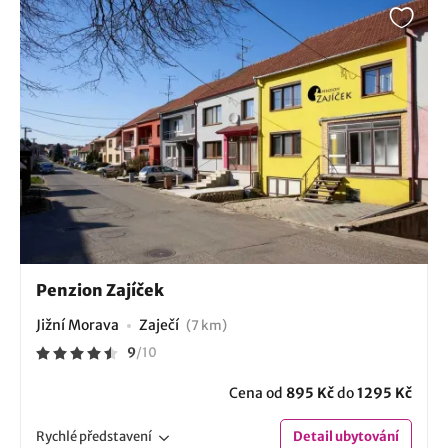
Penzion Zajíček
Jižní Morava
Zaječí
(7 km)
9
/
10
Cena od
895 Kč
do
1295 Kč
Rychlé
představení
Detail
ubytování