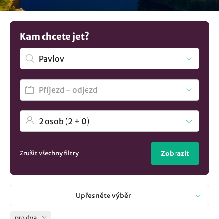
wellness. Máte jinou představu? Podívejte se na více tipů na
ubytování v lokalitě Pavlov
..
Kam chcete jet?
Zrušit všechny filtry
Zobrazit
Upřesněte výběr
pro dva