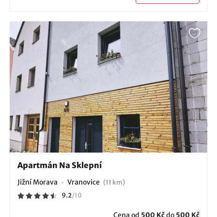
Apartmán Na Sklepní
Jižní Morava
Vranovice
(11 km)
9.2
/
10
Cena od
500 Kč
do
500 Kč