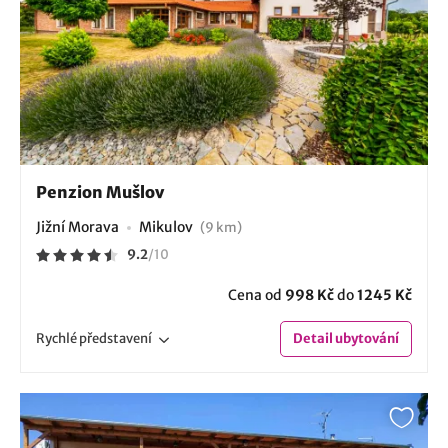
Penzion Mušlov
Jižní Morava
Mikulov
(9 km)
9.2
/
10
Cena od
998 Kč
do
1245 Kč
Rychlé
představení
Detail
ubytování