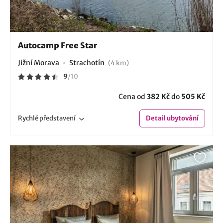
Autocamp Free Star
Jižní Morava
Strachotín
(4 km)
9
/
10
Cena od
382 Kč
do
505 Kč
Rychlé
představení
Detail
ubytování