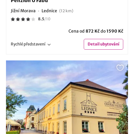
Penzion U Fábů
Jižní Morava
Lednice
(12 km)
8.5
/
10
Cena od
872 Kč
do
1590 Kč
Rychlé
představení
Detail
ubytování