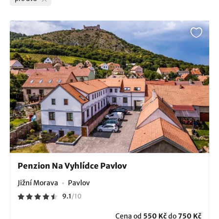
Penzion Na Vyhlídce Pavlov
Jižní Morava
Pavlov
9.1
/
10
Cena od
550 Kč
do
750 Kč