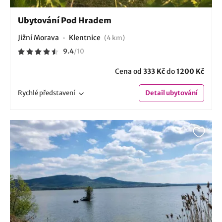
Ubytování Pod Hradem
Jižní Morava
Klentnice
(4 km)
9.4
/
10
Cena od
333 Kč
do
1200 Kč
Rychlé
představení
Detail
ubytování