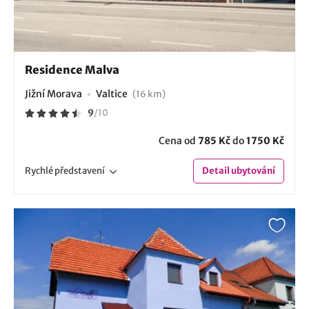
Residence Malva
Jižní Morava
Valtice
(16 km)
9
/
10
Cena od
785 Kč
do
1750 Kč
Rychlé
představení
Detail
ubytování