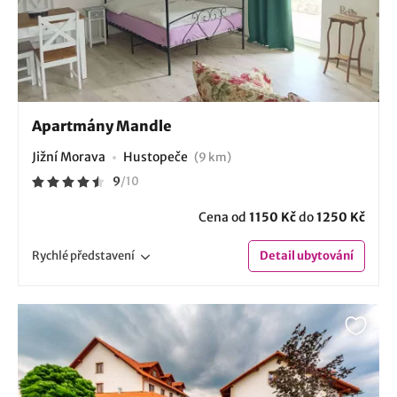
Apartmány Mandle
Jižní Morava
Hustopeče
(9 km)
9
/
10
Cena od
1150 Kč
do
1250 Kč
Rychlé
představení
Detail
ubytování