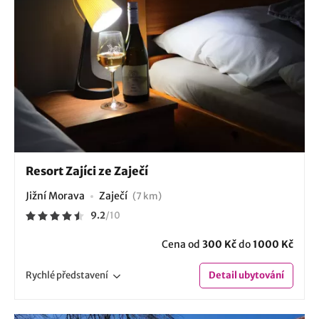
Resort Zajíci ze Zaječí
Jižní Morava
Zaječí
(7 km)
9.2
/
10
Cena od
300 Kč
do
1000 Kč
Rychlé
představení
Detail
ubytování