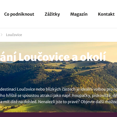
Co podniknout
Zážitky
Magazín
Kontakt
Loučovice
ní Loučovice a okolí
tinaci Loučovice nebo blízkých částech je ideální volbou pro rod
hřiště se spoustou atrakcí jako např. houpačky, pískoviště, dě
a mít dítě na dohled. Nenalezli jste to pravé? Objevte další možn