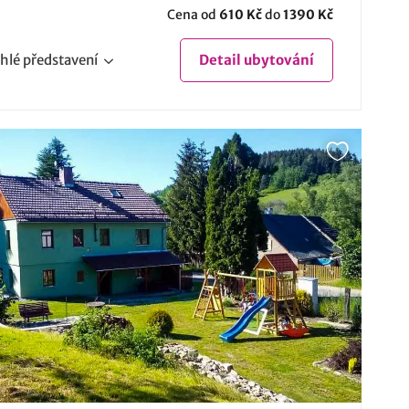
Cena od
610 Kč
do
1390 Kč
hlé
představení
Detail
ubytování