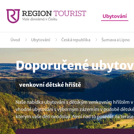
Ubytování
Úvod
Ubytování
Česká republika
Šumava a Lipno
Doporučené ubytová
venkovní dětské hřiště
Naše nabídka ubytování s dětským venkovním hřištěm v des
vhodné ubytování s výborným zázemím v podobě dětského 
kterým vaše děti neodolají. Není nad to posedět na terase 
Loučovice
..