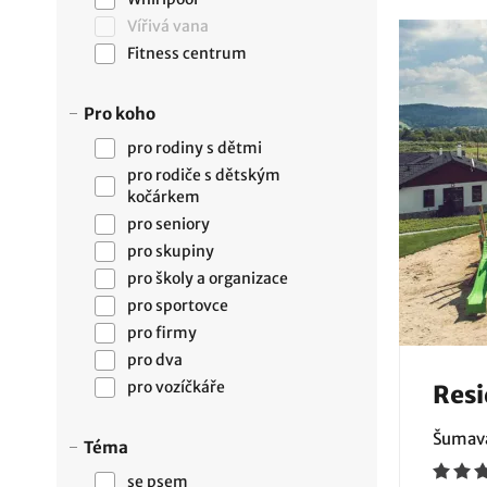
Vířivá vana
Fitness centrum
Pro koho
pro rodiny s dětmi
pro rodiče s dětským
kočárkem
pro seniory
pro skupiny
pro školy a organizace
pro sportovce
pro firmy
pro dva
pro vozíčkáře
Resi
Šumava
Téma
se psem