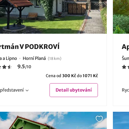
rtmán V PODKROVÍ
A
 a Lipno
Horní Planá
Šum
(18 km)
9.5
/
10
Cena od
300 Kč
do
1071 Kč
představení
Detail
ubytování
Ryc