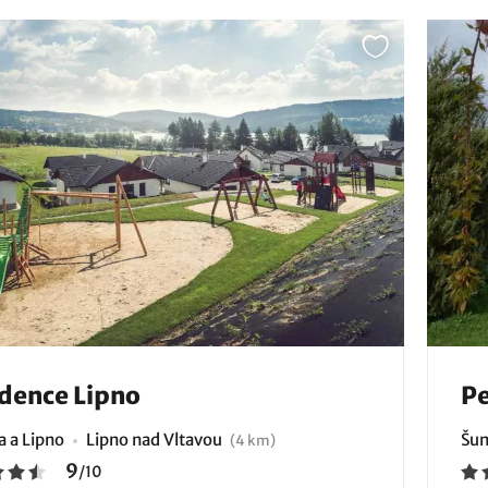
dence Lipno
Pe
 a Lipno
Lipno nad Vltavou
Šum
(4 km)
9
/
10