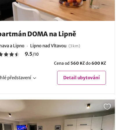
partmán DOMA na Lipně
ava a Lipno
Lipno nad Vltavou
(3 km)
9.5
/
10
Cena od
560 Kč
do
600 Kč
hlé
představení
Detail
ubytování