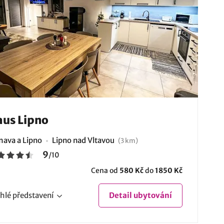
us Lipno
ava a Lipno
Lipno nad Vltavou
(3 km)
9
/
10
Cena od
580 Kč
do
1850 Kč
hlé
představení
Detail
ubytování