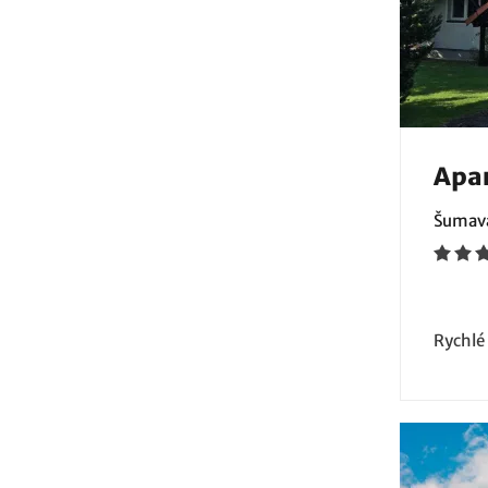
Apa
Šumava
Rychlé