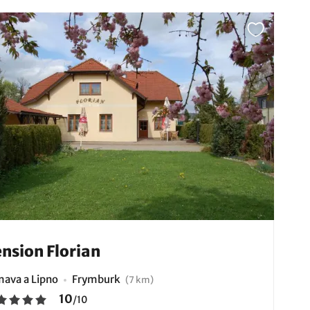
nsion Florian
ava a Lipno
Frymburk
(7 km)
10
/
10