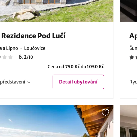
 Rezidence Pod Lučí
A
 a Lipno
Loučovice
Šum
6.2
/
10
Cena od
750 Kč
do
1050 Kč
představení
Detail
ubytování
Ryc