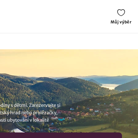
Můj výběr
iny s dětmi. Zarezervujte si
tský hrad nebo prolézačky,
osti
ubytování v lokalitě