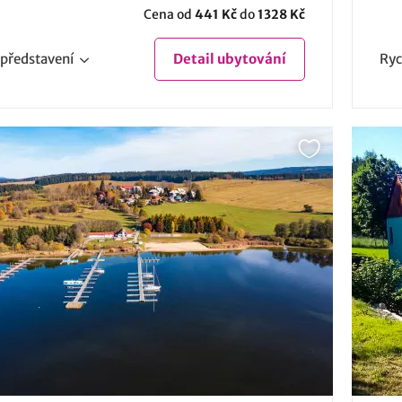
Cena od
441 Kč
do
1328 Kč
představení
Detail
ubytování
Ryc