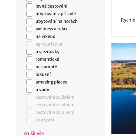
levné cestování
ubytování v přírodě
Rychlé
ubytování na horách
wellness a relax
na víkend
agroturistika
u sjezdovky
romantické
na samotě
luxusní
amazing places
u vody
cestování za jídlem
cestování za vínem
cestování za pivem
když prší
Zrušit vše