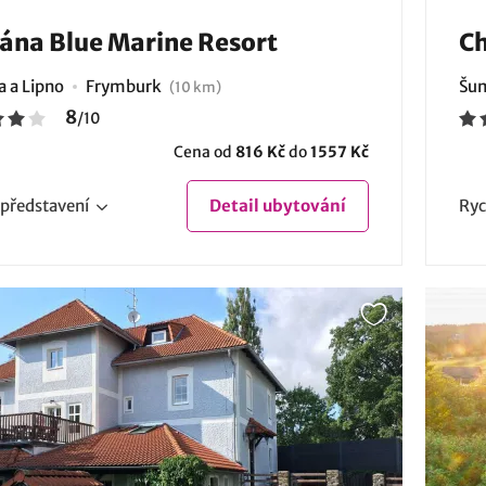
ána Blue Marine Resort
Ch
 a Lipno
Frymburk
Šum
(10 km)
8
/
10
Cena od
816 Kč
do
1557 Kč
představení
Detail
ubytování
Ryc