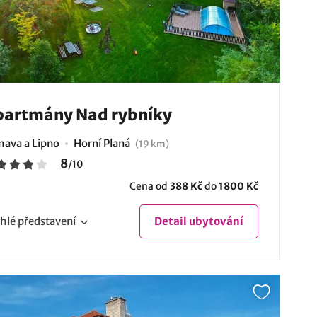
partmány Nad rybníky
ava a Lipno
Horní Planá
(19 km)
8
/
10
Cena od
388 Kč
do
1800 Kč
hlé
představení
Detail
ubytování