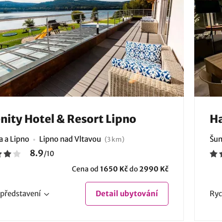
ity Hotel & Resort Lipno
Ha
 a Lipno
Lipno nad Vltavou
Šum
(3 km)
8.9
/
10
Cena od
1650 Kč
do
2990 Kč
představení
Detail
ubytování
Ryc