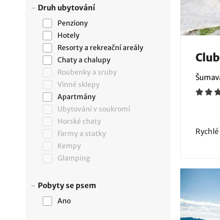
Druh ubytování
Penziony
Hotely
Resorty a rekreační areály
Club
Chaty a chalupy
Roubenky a sruby
Šumava
Vinné sklepy
Apartmány
Ubytování v soukromí
Horské chaty
Rychlé
Farmy a statky
Kempy
Glamping
Pobyty se psem
Ano