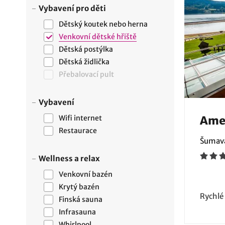
Vybavení pro děti
Dětský koutek nebo herna
Venkovní dětské hřiště
Dětská postýlka
Dětská židlička
Přebalovací pult
Vybavení
Wifi internet
Amen
Restaurace
Šumava
Wellness a relax
Venkovní bazén
Krytý bazén
Rychlé
Finská sauna
Infrasauna
Whirlpool