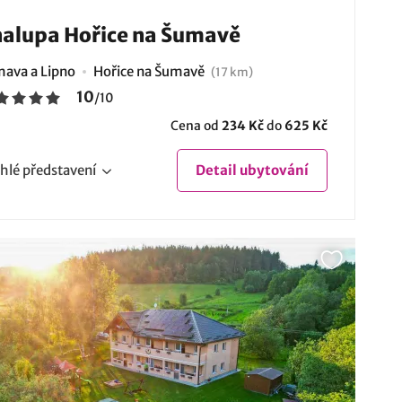
alupa Hořice na Šumavě
ava a Lipno
Hořice na Šumavě
(17 km)
10
/
10
Cena od
234 Kč
do
625 Kč
hlé
představení
Detail
ubytování