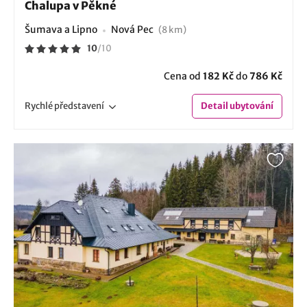
Chalupa v Pěkné
Šumava a Lipno
Nová Pec
(8 km)
10
/
10
Cena od
182 Kč
do
786 Kč
Rychlé
představení
Detail
ubytování