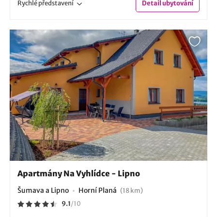
Rychlé
představení
Detail
ubytování
Apartmány Na Vyhlídce - Lipno
Šumava a Lipno
Horní Planá
(18 km)
9.1
/
10