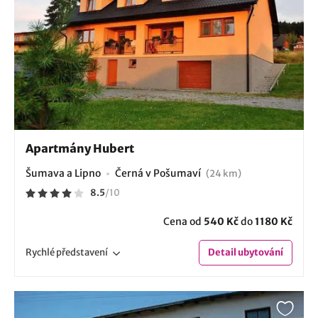
Apartmány Hubert
Šumava a Lipno
Černá v Pošumaví
(24 km)
8.5
/
10
Cena od
540 Kč
do
1180 Kč
Rychlé
představení
Detail
ubytování