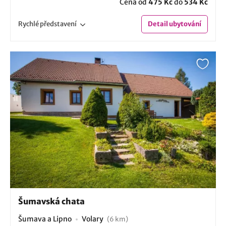
Cena od
475 Kč
do
534 Kč
Rychlé
představení
Detail
ubytování
Šumavská chata
Šumava a Lipno
Volary
(6 km)