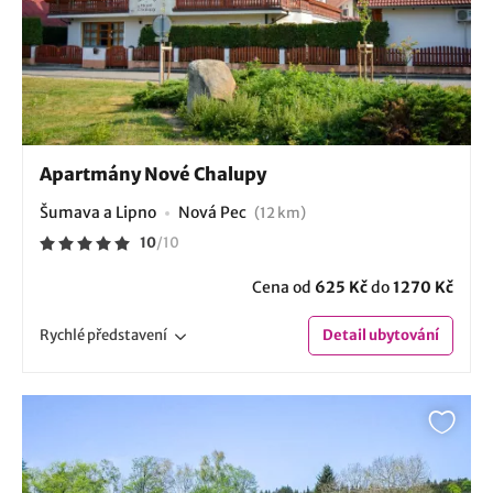
Apartmány Nové Chalupy
Šumava a Lipno
Nová Pec
(12 km)
10
/
10
Cena od
625 Kč
do
1270 Kč
Rychlé
představení
Detail
ubytování