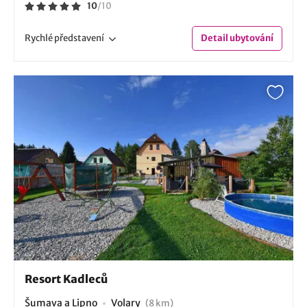
10
/
10
Rychlé
představení
Detail
ubytování
Resort Kadleců
Šumava a Lipno
Volary
(8 km)