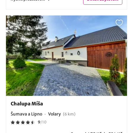
Chalupa Míša
Šumava a Lipno
Volary
(6 km)
9
/
10