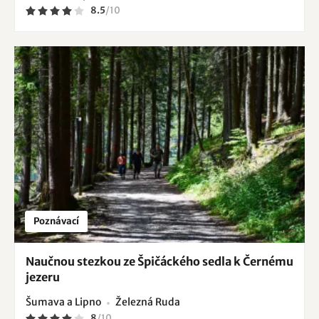
8.5
/
10
Poznávací
Naučnou stezkou ze Špičáckého sedla k Černému
jezeru
Šumava a Lipno
Železná Ruda
8
/
10