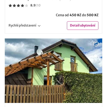
8.9
/
10
Cena od
450 Kč
do
500 Kč
Rychlé
představení
Detail
ubytování