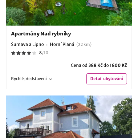
Apartmány Nad rybníky
Šumava a Lipno
Horní Planá
(22 km)
8
/
10
Cena od
388 Kč
do
1800 Kč
Rychlé
představení
Detail
ubytování