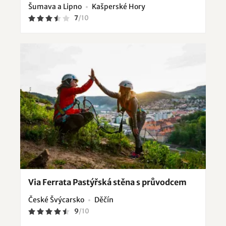
Šumava a Lipno
Kašperské Hory
7
/
10
Via Ferrata Pastýřská stěna s průvodcem
České Švýcarsko
Děčín
9
/
10