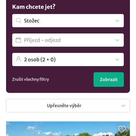
využít last minute nabídky se zajímavou slevou, ale také si
Kam chcete jet?
můžete zvolit stravování, zda hledáte pobyt se snídaní, s
polopenzí nebo bez stravy. Vyberte si ze seznamu
ubytování v obci Stožec a těšte se na příjemně strávené
chvíle v regionu Šumava a Lipno. A pokud stále nevíte,
podívejte se na naše tipy:
Hotel a farma U Mauritzů
Zrušit všechny filtry
Zobrazit
Upřesněte výběr