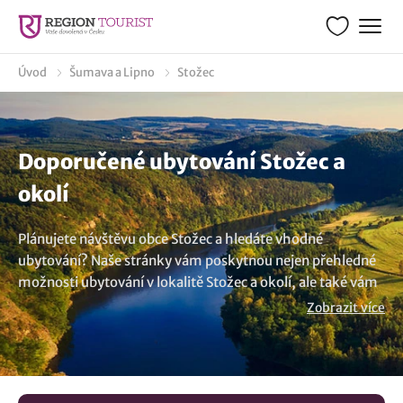
Úvod
Šumava a Lipno
Stožec
Doporučené ubytování Stožec a
okolí
Plánujete návštěvu obce Stožec a hledáte vhodné
ubytování? Naše stránky vám poskytnou nejen přehledné
možnosti ubytování v lokalitě Stožec a okolí, ale také vám
ukážeme co zde podniknout. Naše nabídka zahrnuje výběr
Zobrazit více
ubytování ideální pro rodinnou dovolenou i krátkodobé
pobyty. Najdete zde vše od roubených chalup, stylových
apartmánů až po penziony a luxusní hotely, připravené
vám poskytnout ten nejlepší odpočinek. U nás můžete