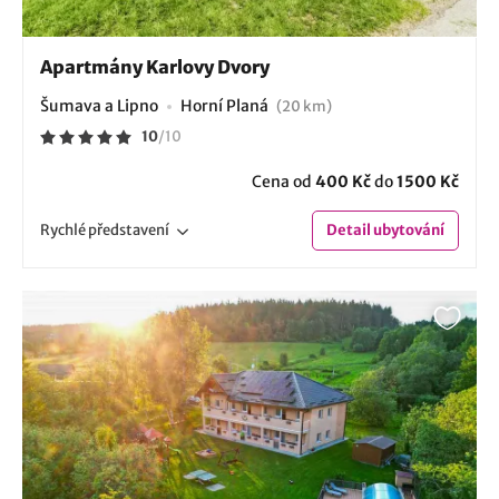
Apartmány Karlovy Dvory
Šumava a Lipno
Horní Planá
(20 km)
10
/
10
Cena od
400 Kč
do
1500 Kč
Rychlé
představení
Detail
ubytování