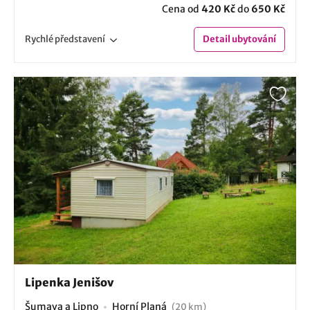
Cena od
420 Kč
do
650 Kč
Rychlé
představení
Detail
ubytování
Lipenka Jenišov
Šumava a Lipno
Horní Planá
(20 km)