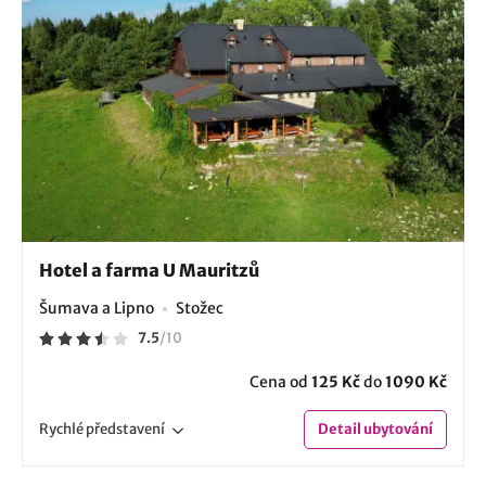
Hotel a farma U Mauritzů
Šumava a Lipno
Stožec
7.5
/
10
Cena od
125 Kč
do
1090 Kč
Rychlé
představení
Detail
ubytování