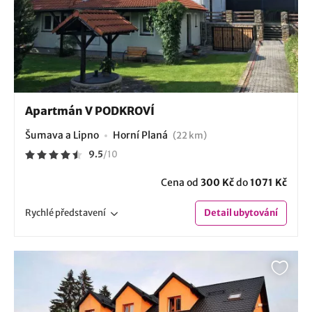
Apartmán V PODKROVÍ
Šumava a Lipno
Horní Planá
(22 km)
9.5
/
10
Cena od
300 Kč
do
1071 Kč
Rychlé
představení
Detail
ubytování