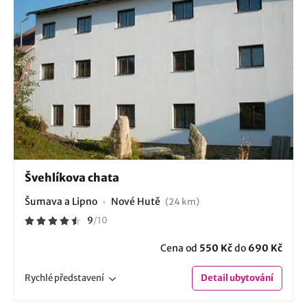
Švehlíkova chata
Šumava a Lipno
Nové Hutě
(24 km)
9
/
10
Cena od
550 Kč
do
690 Kč
Rychlé
představení
Detail
ubytování