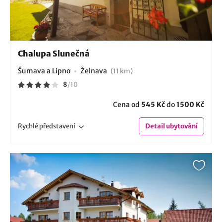
Chalupa Slunečná
Šumava a Lipno
Želnava
(11 km)
8
/
10
Cena od
545 Kč
do
1500 Kč
Rychlé
představení
Detail
ubytování