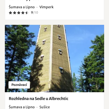
Šumava a Lipno
Vimperk
9
/
10
Poznávací
Rozhledna na Sedle u Albrechtic
Šumava a Lipno
Sušice