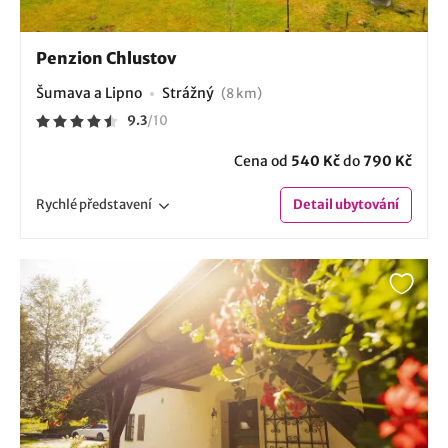
Penzion Chlustov
Šumava a Lipno
Strážný
(8 km)
9.3
/
10
Cena od
540 Kč
do
790 Kč
Rychlé
představení
Detail
ubytování