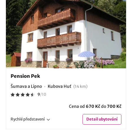
Pension Pek
Šumava a Lipno
Kubova Huť
(14 km)
9
/
10
Cena od
670 Kč
do
700 Kč
Rychlé
představení
Detail
ubytování