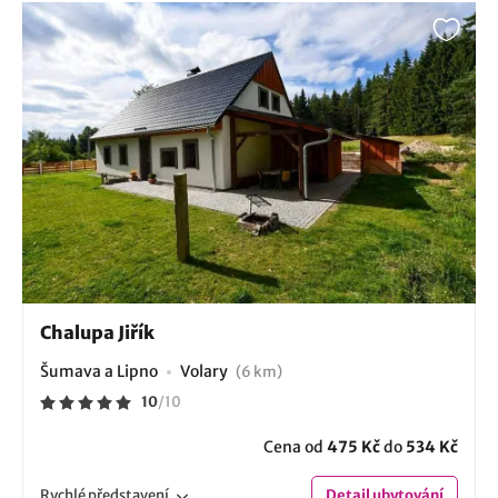
Chalupa Jiřík
Šumava a Lipno
Volary
(6 km)
10
/
10
Cena od
475 Kč
do
534 Kč
Rychlé
představení
Detail
ubytování