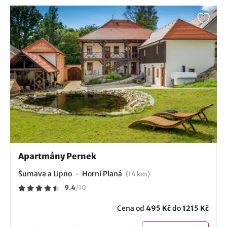
Apartmány Pernek
Šumava a Lipno
Horní Planá
(14 km)
9.4
/
10
Cena od
495 Kč
do
1215 Kč