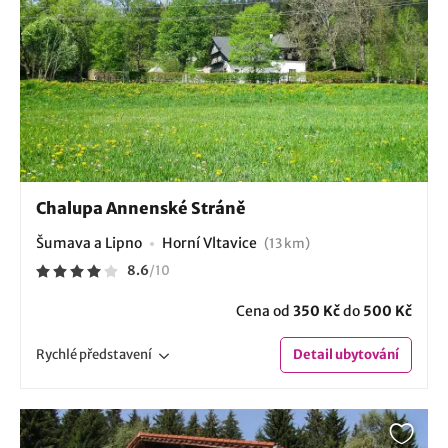
Chalupa Annenské Stráně
Šumava a Lipno
Horní Vltavice
(13 km)
8.6
/
10
Cena od
350 Kč
do
500 Kč
Rychlé
představení
Detail
ubytování