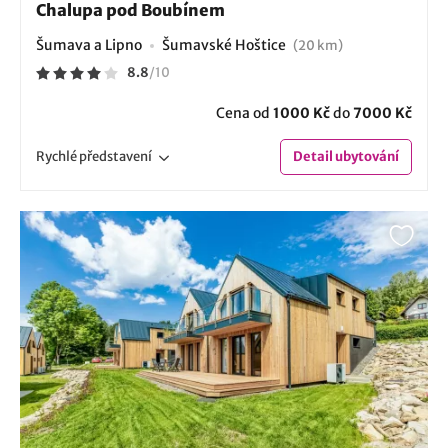
Chalupa pod Boubínem
Šumava a Lipno
Šumavské Hoštice
(20 km)
8.8
/
10
Cena od
1000 Kč
do
7000 Kč
Rychlé
představení
Detail
ubytování