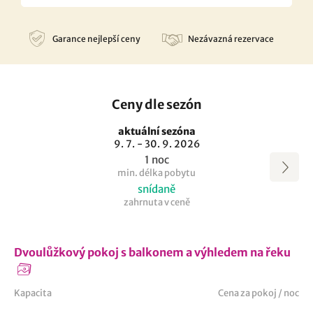
Garance nejlepší ceny
Nezávazná rezervace
Ceny dle sezón
aktuální sezóna
9. 7. - 30. 9. 2026
1 noc
min. délka pobytu
snídaně
zahrnuta v ceně
Dvoulůžkový pokoj s balkonem a výhledem na řeku
Kapacita
Cena za pokoj / noc