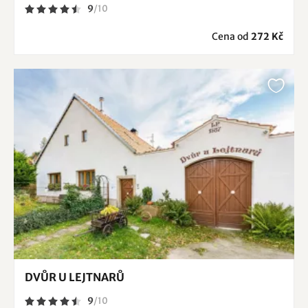
9
/
10
Cena od
272 Kč
DVŮR U LEJTNARŮ
9
/
10