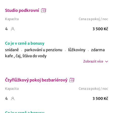
Studio podkrovní
Kapacita
Cena za pokoj / noc
4
3 500 Kč
Co je v ceně a bonusy
snídaně
parkování u penzionu
lůžkoviny
zdarma
kafe , čaj, šťáva do vody
Zobrazit více
Čtyřlůžkový pokoj bezbariérový
Kapacita
Cena za pokoj / noc
4
3 500 Kč
Co je v ceně a bonusy