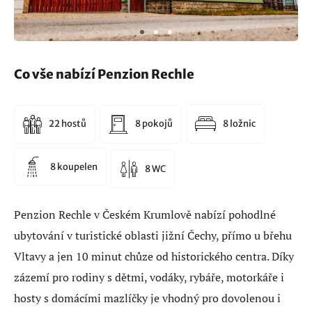
Co vše nabízí Penzion Rechle
22 hostů
8 pokojů
8 ložnic
8 koupelen
8 WC
Penzion Rechle v Českém Krumlově nabízí pohodlné
ubytování v turistické oblasti jižní Čechy, přímo u břehu
Vltavy a jen 10 minut chůze od historického centra. Díky
zázemí pro rodiny s dětmi, vodáky, rybáře, motorkáře i
hosty s domácími mazlíčky je vhodný pro dovolenou i