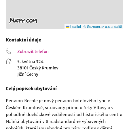
Leaflet
|
© Seznam.cz a.s. a další
Kontaktní údaje
Zobrazit telefon
5. května 324
38101 Český Krumlov
Jižní Čechy
Celý popisek ubytování
Penzion Rechle je nový penzion hotelového typu v
Českém Krumlově, situovaný přímo u řeky Vltavy a v
pohodlné docházkové vzdálenosti od historického centra.
Nabízí ubytování v 8 nadstandardně vybavených
pokojích, které jsou vhodné pro páry, rodiny s dětmi,