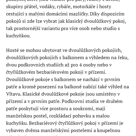
skupiny přátel, vodáky, rybáře, motorkáře i hosty
cestující s malými domácími mazlíčky. Díky dispozicím
pokojů si zde lze vybrat jak klasický dvoulůžkový pokoj,
tak prostornější variantu pro více osob nebo studio s
kuchyňkou.
Hosté se mohou ubytovat ve dvoulůžkových pokojích,
dvoulůžkových pokojích s balkonem a výhledem na řeku,
dvou podkrovních studiích až pro 4 osoby nebo v
čtyřlůžkovém bezbariérovém pokoji v přízemí.
Dvoulůžkové pokoje s balkonem se nachází v prvním
patře a kromě posezení na balkoně nabízí také výhled na
Vltavu. Klasické dvoulůžkové pokoje jsou umístěny v
přízemí a v prvním patře. Podkrovní studia ve druhém
patře poskytují více prostoru a soukromí, mají
manželskou postel, rozkládací pohovku a malou
kuchyňku. Bezbariérový čtyřlůžkový pokoj v přízemí je
vybaven dvěma manželskými postelemi a koupelnou