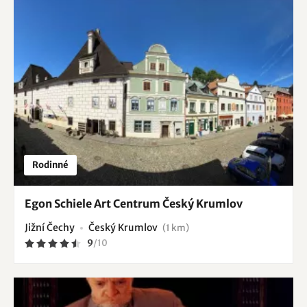
procházku k řece, na vyhlídku u Křížové hory, k
vodní
nádrži Lipno
, na
Stezku korunami stromů
,
Bobovku
Lipno
nebo v zimě do Skiareálu Lipno.
Rodinné
Egon Schiele Art Centrum Český Krumlov
Jižní Čechy
Český Krumlov
(1 km)
9
/
10