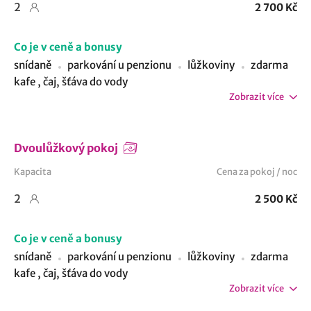
2
2 700 Kč
Co je v ceně a bonusy
snídaně
parkování u penzionu
lůžkoviny
zdarma
kafe , čaj, šťáva do vody
Zobrazit více
Dvoulůžkový pokoj
Kapacita
Cena za pokoj / noc
2
2 500 Kč
Co je v ceně a bonusy
snídaně
parkování u penzionu
lůžkoviny
zdarma
kafe , čaj, šťáva do vody
Zobrazit více