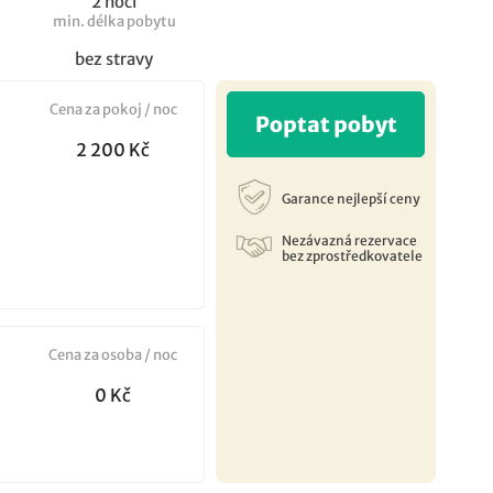
2 noci
min. délka pobytu
bez stravy
Cena za pokoj / noc
Poptat pobyt
2 200 Kč
Garance nejlepší ceny
Nezávazná rezervace
bez zprostředkovatele
Cena za osoba / noc
0 Kč