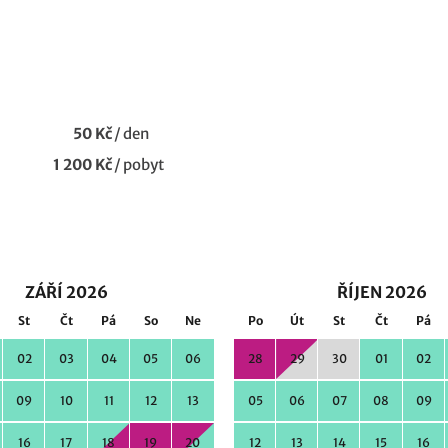
50 Kč
/
den
1 200 Kč
/
pobyt
ZÁŘÍ 2026
ŘÍJEN 2026
St
Čt
Pá
So
Ne
Po
Út
St
Čt
Pá
02
03
04
05
06
28
29
30
01
02
09
10
11
12
13
05
06
07
08
09
16
17
18
19
20
12
13
14
15
16