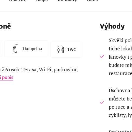
ipně
Výhody
Skvělá pol
tiché loka
1 koupelna
1 WC
lanovky i 
budete mít
ž 6 osob. Terasa, Wi-Fi, parkování,
restaurace
ý popis
Úschovna k
můžete bez
po ruce a 
cyklisty, 