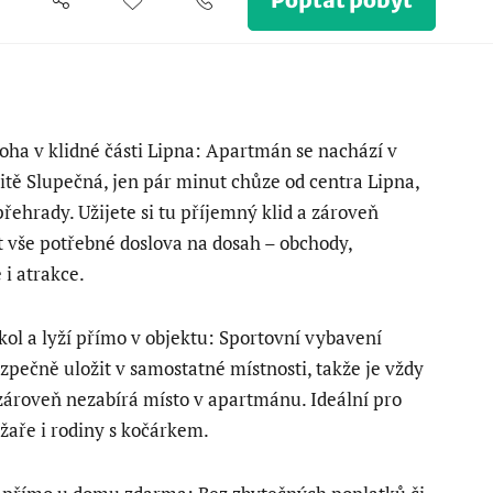
Poptat pobyt
oha v klidné části Lipna: Apartmán se nachází v
litě Slupečná, jen pár minut chůze od centra Lipna,
přehrady. Užijete si tu příjemný klid a zároveň
 vše potřebné doslova na dosah – obchody,
 i atrakce.
ol a lyží přímo v objektu: Sportovní vybavení
pečně uložit v samostatné místnosti, takže je vždy
zároveň nezabírá místo v apartmánu. Ideální pro
lyžaře i rodiny s kočárkem.