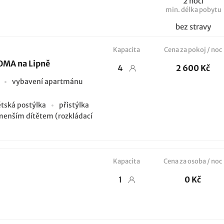
2 noci
min. délka pobytu
bez stravy
Kapacita
Cena za pokoj / noc
OMA na Lipně
4
2 600 Kč
u
vybavení apartmánu
tská postýlka
přistýlka
 menším dítětem (rozkládací
Kapacita
Cena za osoba / noc
1
0 Kč