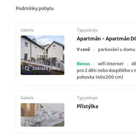
Podmínky pobytu
Galerie
Typ pokoje
Apartmán - Apartmán D
V ceně
parkování u dom
Bonus
wifi internet
dě
Zobrazit pokoj
pro 2 děti nebo dospělého s
pohovka 140x200 cm)
Galerie
Typ pokoje
Přistýlka