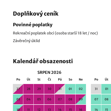
Doplňkový ceník
Povinné poplatky
Rekreační poplatek obci (osoba starší 18 let / noc)
Závěrečný úklid
Kalendář obsazenosti
SRPEN 2026
Po
Út
St
Čt
Pá
So
Ne
Po
Út
27
28
29
30
31
01
02
31
01
03
04
05
06
07
08
09
07
08
10
11
12
13
14
15
16
14
15