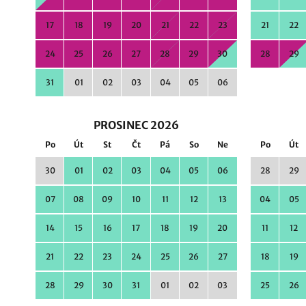
17
18
19
20
21
22
23
21
22
24
25
26
27
28
29
30
28
29
31
01
02
03
04
05
06
PROSINEC 2026
Po
Út
St
Čt
Pá
So
Ne
Po
Út
30
01
02
03
04
05
06
28
29
07
08
09
10
11
12
13
04
05
14
15
16
17
18
19
20
11
12
21
22
23
24
25
26
27
18
19
28
29
30
31
01
02
03
25
26