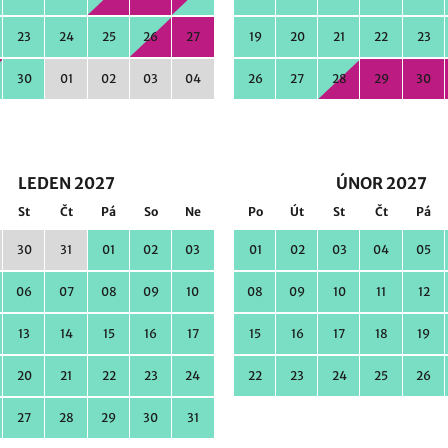
23
24
25
26
27
19
20
21
22
23
30
01
02
03
04
26
27
28
29
30
LEDEN 2027
ÚNOR 2027
St
Čt
Pá
So
Ne
Po
Út
St
Čt
Pá
30
31
01
02
03
01
02
03
04
05
06
07
08
09
10
08
09
10
11
12
13
14
15
16
17
15
16
17
18
19
20
21
22
23
24
22
23
24
25
26
27
28
29
30
31