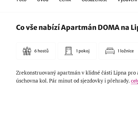
Co vše nabízí Apartmán DOMA na L
6 hostů
1 pokoj
1 ložnice
Zrekonstruovaný apartmán v klidné části Lipna pro a
úschovna kol. Pár minut od sjezdovky i přehrady.
cel