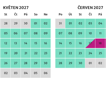
KVĚTEN 2027
ČERVEN 2027
St
Čt
Pá
So
Ne
Po
Út
St
Čt
Pá
28
29
30
01
02
31
01
02
03
04
05
06
07
08
09
07
08
09
10
11
12
13
14
15
16
14
15
16
17
18
19
20
21
22
23
21
22
23
24
25
26
27
28
29
30
28
29
30
01
02
02
03
04
05
06