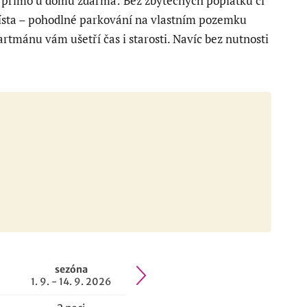
 přímo u domu zdarma: Bez zbytečných poplatků či
ísta – pohodlné parkování na vlastním pozemku
rtmánu vám ušetří čas i starosti. Navíc bez nutnosti
.
sezóna
1. 9. - 14. 9. 2026