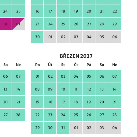
24
25
16
17
18
19
20
21
22
31
01
23
24
25
26
27
28
29
30
01
02
03
04
05
06
BŘEZEN 2027
So
Ne
Po
Út
St
Čt
Pá
So
Ne
06
07
01
02
03
04
05
06
07
13
14
08
09
10
11
12
13
14
20
21
15
16
17
18
19
20
21
27
28
22
23
24
25
26
27
28
29
30
31
01
02
03
04