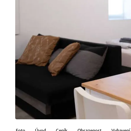
Foto
Úvod
Ceník
Obsazenost
Vybavení