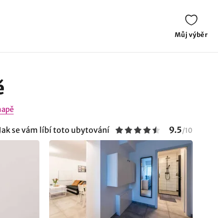
Můj výběr
ě
mapě
9.5
Jak se vám líbí toto ubytování
/
10