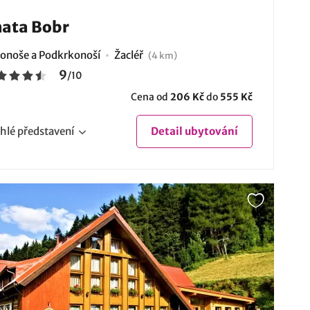
ata Bobr
onoše a Podkrkonoší
Žacléř
(4 km)
9
/
10
Cena od
206 Kč
do
555 Kč
hlé
představení
Detail
ubytování