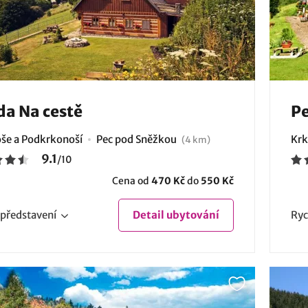
a Na cestě
Pe
še a Podkrkonoší
Pec pod Sněžkou
Krk
(4 km)
9.1
/
10
Cena od
470 Kč
do
550 Kč
představení
Detail
ubytování
Ryc