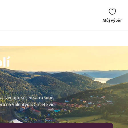
Můj výběr
lí
 a věnujte se jen sami sobě.
ru na Valentýna. Chcete víc