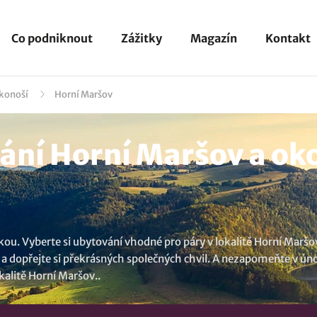
Co podniknout
Zážitky
Magazín
Kontakt
konoší
Horní Maršov
ní Horní Maršov a oko
ou. Vyberte si ubytování vhodné pro páry v lokalitě Horní Maršov
a dopřejte si překrásných společných chvil. A nezapomeňte v úno
kalitě Horní Maršov
..