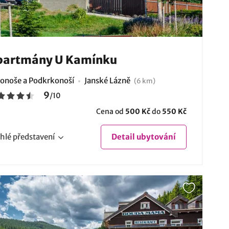
partmány U Kamínku
onoše a Podkrkonoší
Janské Lázně
(6 km)
9
/
10
Cena od
500 Kč
do
550 Kč
hlé
představení
Detail
ubytování