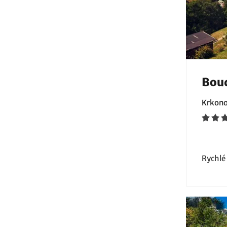
Boud
Krkono
Rychlé