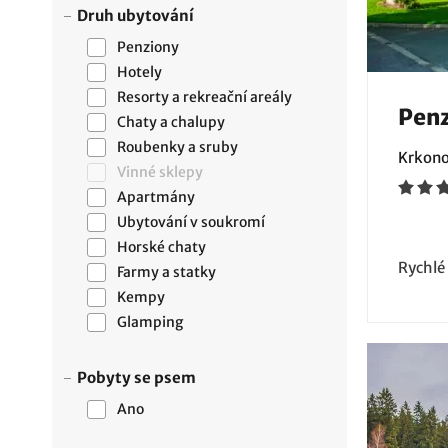
Druh ubytování
Penziony
Hotely
Resorty a rekreační areály
Pen
Chaty a chalupy
Roubenky a sruby
Krkono
Vinné sklepy
Apartmány
Ubytování v soukromí
Horské chaty
Rychlé
Farmy a statky
Kempy
Glamping
Pobyty se psem
Ano