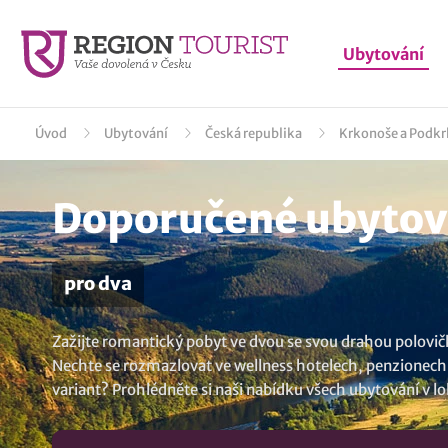
Ubytování
Úvod
Ubytování
Česká republika
Krkonoše a Podkr
Doporučené ubytová
pro dva
Zažijte romantický pobyt ve dvou se svou drahou polovičk
Nechte se rozmazlovat ve wellness hotelech, penzionech 
variant? Prohlédněte si naši nabídku všech
ubytování v lo