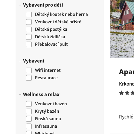
Vybavení pro děti
Dětský koutek nebo herna
Venkovní dětské hřiště
Dětská postýlka
Dětská židlička
Přebalovací pult
Vybavení
Wifi internet
Apar
Restaurace
Krkono
Wellness a relax
Venkovní bazén
Krytý bazén
Rychlé
Finská sauna
Infrasauna
Whirlpool