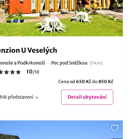
nzion U Veselých
onoše a Podkrkonoší
Pec pod Sněžkou
(5 km)
10
/
10
Cena od
650 Kč
do
850 Kč
hlé
představení
Detail
ubytování