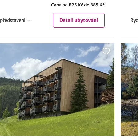
Cena od
825 Kč
do
885 Kč
představení
Detail
ubytování
Ryc