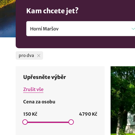
Kam chcete jet?
pro dva
Upřesněte výběr
Zrušit vše
Cena za osobu
150 Kč
4790 Kč