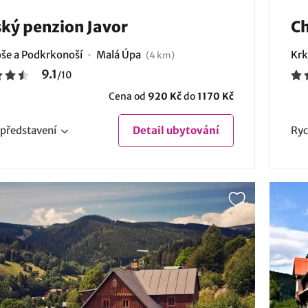
ký penzion Javor
Ch
še a Podkrkonoší
Malá Úpa
Krk
(4 km)
9.1
/
10
Cena od
920 Kč
do
1170 Kč
představení
Detail
ubytování
Ryc