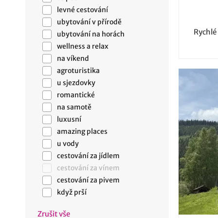
levné cestování
ubytování v přírodě
Rychlé
ubytování na horách
wellness a relax
na víkend
agroturistika
u sjezdovky
romantické
na samotě
luxusní
amazing places
u vody
cestování za jídlem
cestování za vínem
cestování za pivem
když prší
Zrušit vše