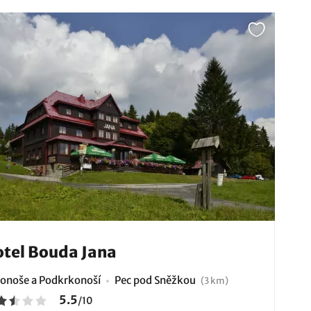
tel Bouda Jana
onoše a Podkrkonoší
Pec pod Sněžkou
(3 km)
5.5
/
10