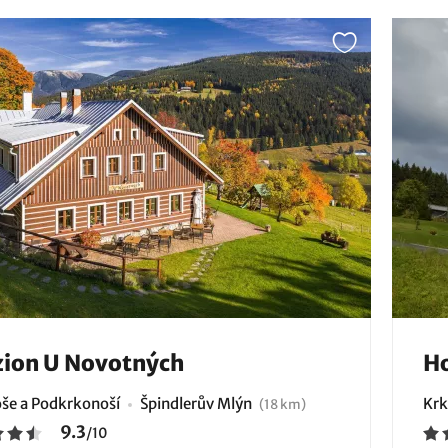
ion U Novotných
Ho
še a Podkrkonoší
Špindlerův Mlýn
Krk
(18 km)
9.3
/
10