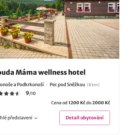
uda Máma wellness hotel
onoše a Podkrkonoší
Pec pod Sněžkou
(8 km)
9
/
10
Cena od
1200 Kč
do
2000 Kč
hlé
představení
Detail
ubytování