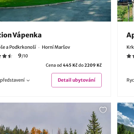
zion Vápenka
A
še a Podkrkonoší
Horní Maršov
Krk
9
/
10
Cena od
445 Kč
do
2209 Kč
představení
Detail
ubytování
Ryc