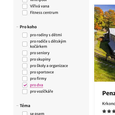
Vířivá vana
Fitness centrum
Pro koho
pro rodiny s dětmi
pro rodiče s dětským
kočárkem
pro seniory
pro skupiny
pro školy a organizace
pro sportovce
pro firmy
pro dva
pro vozíčkáře
Penz
Krkono
Téma
se psem