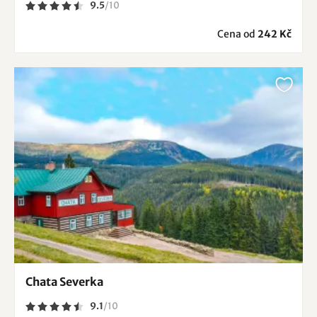
9.5
/
10
Cena od
242 Kč
Chata Severka
9.1
/
10