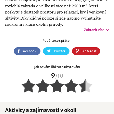
rozlehlá zahrada o velikosti více než 2500 m², která
poskytuje dostatek prostoru pro relaxaci, hry i venkovní
aktivity. Díky klidné poloze si zde naplno vychutnáte
soukromí i krásu okolní přírody.
Zobrazit více
V okolí chalupy Bobr na vás čeká pestrá škála přírodních i
Podělte se s přáteli
turistických zajímavostí. Jen kousek odtud se rozprostírá
Krkonošský národní park, kde můžete objevovat
Facebook
Twitter
Pinterest
nádherné horské scenérie, hluboké lesy i horské louky.
Oblíbeným cílem jsou také vrcholky jako
Rýchory
s
klidnější atmosférou a krásnými výhledy.
Jak se vám líbí toto ubytování
9
/
10
Za návštěvu stojí i Žacléř s hornickými památkami nebo
nedaleká
Dělostřelecká tvrz Stachelberg
, která patří mezi
největší pevnosti československého opevnění. Milovníci
přírody si nenechají ujít výlet do
Adršpašsko
-
teplických
skal
, kde je čekají unikátní skalní města, jezírka a
vyhlídky.
Aktivity a zajímavosti v okolí