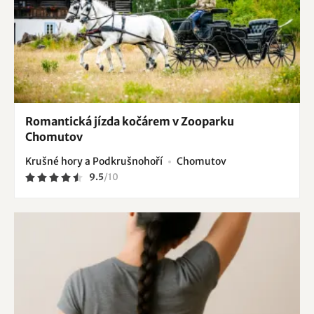
Romantická jízda kočárem v Zooparku
Chomutov
Krušné hory a Podkrušnohoří
Chomutov
9.5
/
10