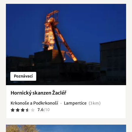
Poznávací
Hornický skanzen Žacléř
Krkonoše a Podkrkonoší
Lampertice
(3 km)
7.6
/
10