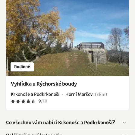
Rodinné
Vyhlídka u Rýchorské boudy
Krkonoše a Podkrkonoší
Horní Maršov
(3 km)
9
/
10
Co všechno vám nabízí Krkonoše a Podkrkonoší?