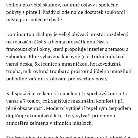
volbou pro větší skupiny, rodinné oslavy i společné
pobyty s přáteli. Každý si zde najde dostatek soukromí i
místa pro společné chvíle.
Dominantou chalupy je velký obývací prostor rozdělený
na relaxační část s krbem a prosvětlenou část s
francouzskými okny, která propojuje interiér s terasou a
zahradou. Plně vybavená kuchyně (elektrická indukční
varná deska, 3x lednice s mrazničkou, horkovzdušná
trouba, mikrovlnná trouba) a prostorná jídelna umožňují
pohodlné vaření i stolování pro všechny hosty.
K dispozici je celkem 5 koupelen (4x sprchový kout a 1x
vana) a 7 toalet, což zajišťuje maximální komfort i při
plné obsazenosti. Moderní vytápění tepelným čerpadlem
doplňuje akumulační krb, který vytváří příjemnou
atmosféru zejména v zimních měsících.
Součástí objektu jsou dvě venkovní terasy, gril, ohniště a