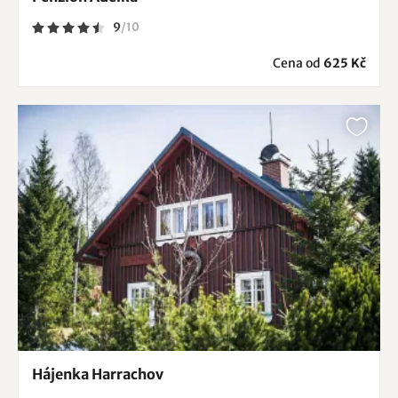
9
/
10
Cena od
625 Kč
Hájenka Harrachov