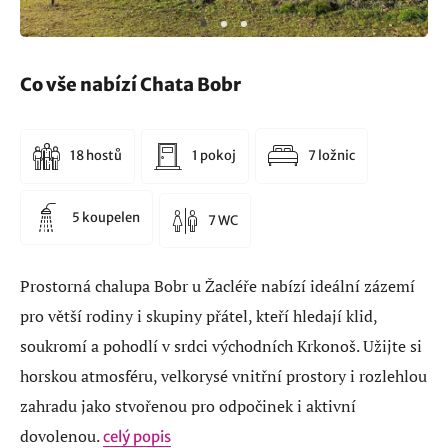
Co vše nabízí Chata Bobr
18 hostů
1 pokoj
7 ložnic
5 koupelen
7 WC
Prostorná chalupa Bobr u Žacléře nabízí ideální zázemí
pro větší rodiny i skupiny přátel, kteří hledají klid,
soukromí a pohodlí v srdci východních Krkonoš. Užijte si
horskou atmosféru, velkorysé vnitřní prostory i rozlehlou
zahradu jako stvořenou pro odpočinek i aktivní
dovolenou.
celý popis