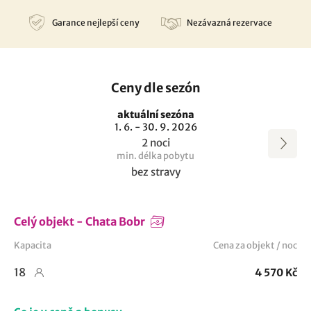
Garance nejlepší ceny
Nezávazná rezervace
Ceny dle sezón
aktuální sezóna
1. 6. - 30. 9. 2026
2 noci
min. délka pobytu
bez stravy
Celý objekt - Chata Bobr
Kapacita
Cena za objekt / noc
18
4 570 Kč