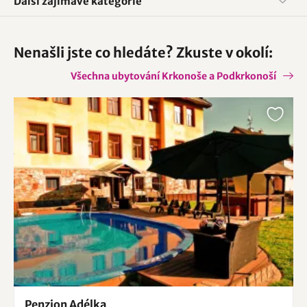
Další zajímavé kategorie
Nenašli jste co hledáte? Zkuste v okolí:
Všechna ubytování Krkonoše a Podkrkonoší
Penzion Adélka