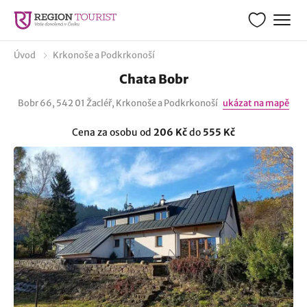
Úvod
Krkonoše a Podkrkonoší
Chata Bobr
Bobr 66, 542 01 Žacléř, Krkonoše a Podkrkonoší
ukázat na mapě
Cena za osobu od
206 Kč
do
555 Kč