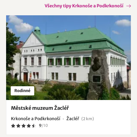
Všechny tipy Krkonoše a Podkrkonoší
Rodinné
Městské muzeum Žacléř
Krkonoše a Podkrkonoší
Žacléř
(2 km)
9
/
10