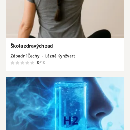
Škola zdravých zad
Západní Čechy
Lázně Kynžvart
0
/
10