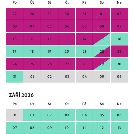
Po
Út
St
Čt
Pá
So
Ne
27
28
29
30
31
01
02
03
04
05
06
07
08
09
10
11
12
13
14
15
16
17
18
19
20
21
22
23
24
25
26
27
28
29
30
31
01
02
03
04
05
06
ZÁŘÍ 2026
Po
Út
St
Čt
Pá
So
Ne
31
01
02
03
04
05
06
07
08
09
10
11
12
13