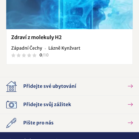
Zdraví z molekuly H2
Západní Čechy
Lázně Kynžvart
0
/
10
Přidejte své ubytování
Přidejte svůj zážitek
Pište pro nás