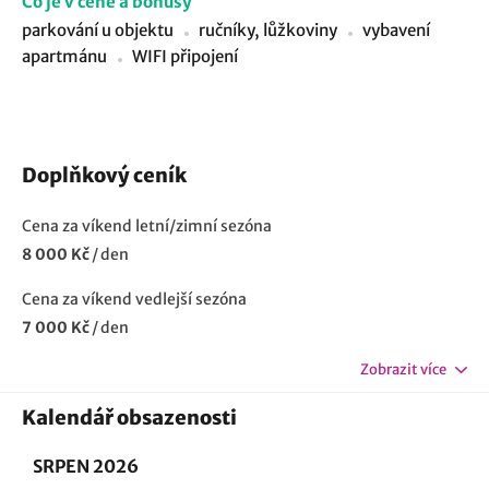
Co je v ceně a bonusy
parkování u objektu
ručníky, lůžkoviny
vybavení
apartmánu
WIFI připojení
Doplňkový ceník
Cena za víkend letní/zimní sezóna
8 000 Kč
/
den
Cena za víkend vedlejší sezóna
7 000 Kč
/
den
Zobrazit více
Kalendář obsazenosti
SRPEN 2026