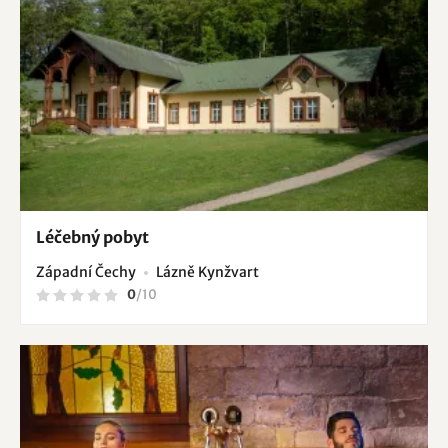
Léčebný pobyt
Západní Čechy
Lázně Kynžvart
0
/
10