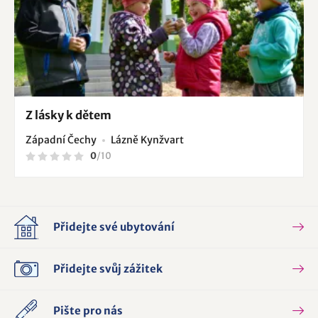
Z lásky k dětem
Západní Čechy
Lázně Kynžvart
0
/
10
Přidejte své ubytování
Přidejte svůj zážitek
Pište pro nás