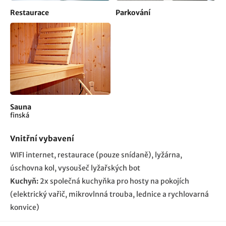
Restaurace
Parkování
Sauna
finská
Vnitřní vybavení
WIFI internet
restaurace (pouze snídaně)
lyžárna,
úschovna kol, vysoušeč lyžařských bot
Kuchyň:
2x společná kuchyňka pro hosty na pokojích
(elektrický vařič, mikrovlnná trouba, lednice a rychlovarná
konvice)