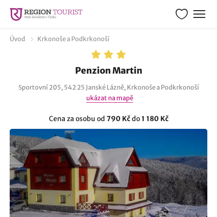
Úvod
Krkonoše a Podkrkonoší
Penzion Martin
Sportovní 205, 542 25 Janské Lázně, Krkonoše a Podkrkonoší
ukázat na mapě
Cena za osobu od
790 Kč
do
1 180 Kč