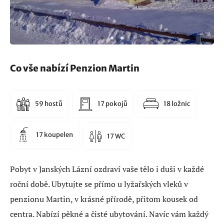
Co vše nabízí Penzion Martin
59 hostů
17 pokojů
18 ložnic
17 koupelen
17 WC
Pobyt v Janských Lázní ozdraví vaše tělo i duši v každé
roční době. Ubytujte se přímo u lyžařských vleků v
penzionu Martin, v krásné přírodě, přitom kousek od
centra. Nabízí pěkné a čisté ubytování. Navíc vám každý