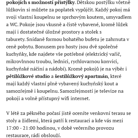
pokojích s možností přistýlky
. Dětskou postýlku včetně
lůžkovin si můžete za poplatek vypůjčit. Každý pokoj má
svoji vlastní koupelnu se sprchovým koutem, umyvadlem
a WC. Pokoje jsou vkusně a čistě vybavené, kromě lůžek
mají i dostatečné úložné prostory a stolek s
taburety. Snídaně formou bohatého bufetu je zahrnuta v
ceně pobytu. Bonusem pro hosty jsou dvě společné
kuchyňky, kde najdete vše potřebné (elektrický vařič,
mikrovlnnou troubu, lednici, rychlovarnou konvici,
kuchyňské náčiní a nádobí). Kromě pokojů je na výběr i
pětilůžkové studio
a
šestilůžkový apartmán
, které
mají každý vlastní plně vybavený kuchyňský kout a
samozřejmě i koupelnu. Samozřejmostí je televize na
pokoji a volně přístupný wifi internet.
V létě za pěkného počasí jistě oceníte venkovní terasu se
stoly a židlemi, která patří k restauraci a kde vás mezi
17:00 - 21:00 hodinou, v době večerního provozu
restaurace, rádi obslouží.