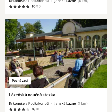
Krkonoše a Podkrkonoší
Janské Lázně
(0 km)
10
/
10
Poznávací
Lázeňská naučná stezka
Krkonoše a Podkrkonoší
Janské Lázně
(1 km)
8
/
10