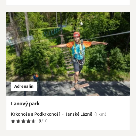
Adrenalin
Lanový park
Krkonoše a Podkrkonoší
Janské Lázně
(1 km)
9
/
10