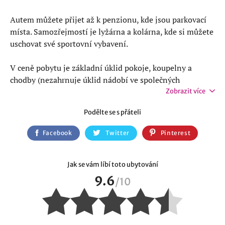
Autem můžete přijet až k penzionu, kde jsou parkovací
místa. Samozřejmostí je lyžárna a kolárna, kde si můžete
uschovat své sportovní vybavení.
V ceně pobytu je základní úklid pokoje, koupelny a
chodby (nezahrnuje úklid nádobí ve společných
kuchyňkách a nádobí a kuchyní ve studiu a apartmánu).
Zobrazit více
Ubytovaní hosté získávají 10% slevu pro nedalekou
Podělte se s přáteli
restauraci F-bar a Sanssoucci, na půjčovnu lyžařského
vybavení, lyžařskou školu a aktivity K+K.
Facebook
Twitter
Pinterest
Co podniknout v Janských Lázních
Jak se vám líbí toto ubytování
Můžete třeba vyjet lanovkou na Černou horu, je zde
9.6
/
10
pěkná
rozhledna
. Nebo zažít trochu adrenalinu v
lanovém parku
. A samozřejmě nezapomeňte navštívit
stezku korunami stromů
. Projít se můžete i do centra
Janských Lázní, dát si kávu v restauraci Kolonáda a