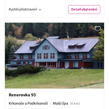
Rychlé
představení
Detail
ubytování
Renerovka 93
Krkonoše a Podkrkonoší
Malá Úpa
(6 km)