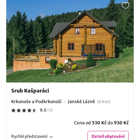
Srub Kašparáci
Krkonoše a Podkrkonoší
Janské Lázně
(6 km)
9.5
/
10
Cena od
530 Kč
do
930 Kč
Rychlé
představení
Detail
ubytování