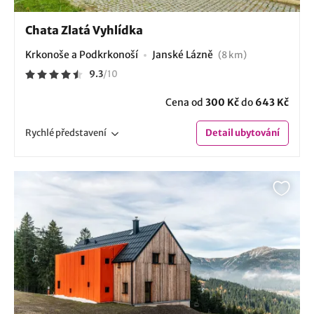
Chata Zlatá Vyhlídka
Krkonoše a Podkrkonoší
Janské Lázně
(8 km)
9.3
/
10
Cena od
300 Kč
do
643 Kč
Rychlé
představení
Detail
ubytování