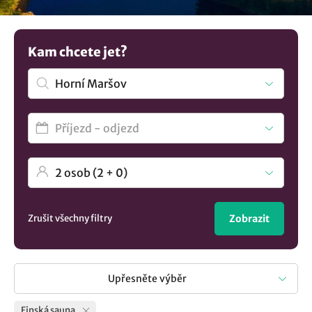
inspiraci? Zde najdete ucelený výběr
ubytování v lokalitě
Horní Maršov
..
Kam chcete jet?
Zrušit všechny filtry
Zobrazit
Upřesněte výběr
Finská sauna