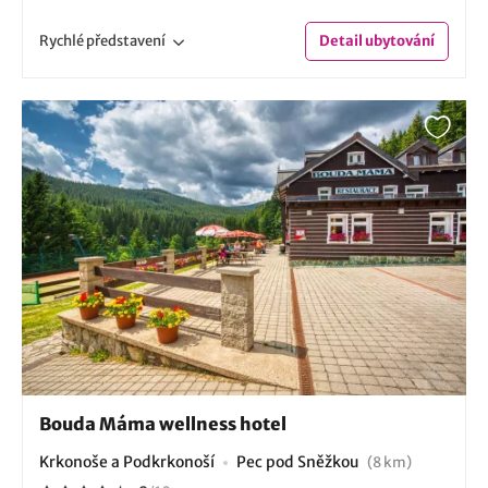
Rychlé
představení
Detail
ubytování
Bouda Máma wellness hotel
Krkonoše a Podkrkonoší
Pec pod Sněžkou
(8 km)