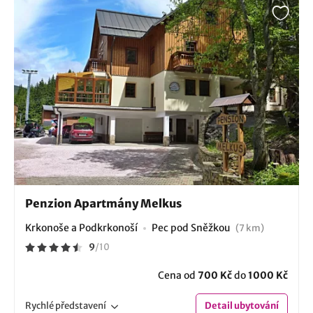
Penzion Apartmány Melkus
Krkonoše a Podkrkonoší
Pec pod Sněžkou
(7 km)
9
/
10
Cena od
700 Kč
do
1000 Kč
Rychlé
představení
Detail
ubytování