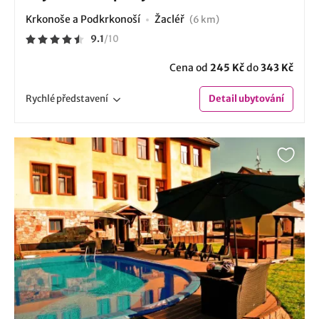
Krkonoše a Podkrkonoší
Žacléř
(6 km)
9.1
/
10
Cena od
245 Kč
do
343 Kč
Rychlé
představení
Detail
ubytování