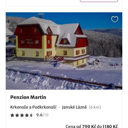
Penzion Martin
Krkonoše a Podkrkonoší
Janské Lázně
(6 km)
9.6
/
10
Cena od
790 Kč
do
1180 Kč