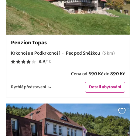
Penzion Topas
Krkonoše a Podkrkonoší
Pec pod Sněžkou
(5 km)
8.9
/
10
Cena od
590 Kč
do
890 Kč
Rychlé
představení
Detail
ubytování