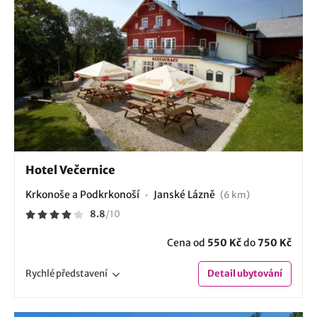
Hotel Večernice
Krkonoše a Podkrkonoší
Janské Lázně
(6 km)
8.8
/
10
Cena od
550 Kč
do
750 Kč
Rychlé
představení
Detail
ubytování