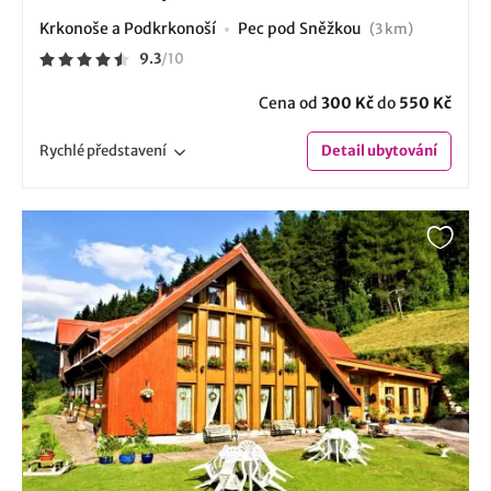
Krkonoše a Podkrkonoší
Pec pod Sněžkou
(3 km)
9.3
/
10
Cena od
300 Kč
do
550 Kč
Rychlé
představení
Detail
ubytování