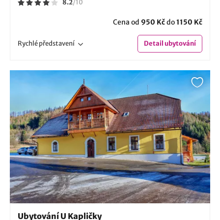
8.2
/
10
Cena od
950 Kč
do
1150 Kč
Rychlé
představení
Detail
ubytování
Ubytování U Kapličky