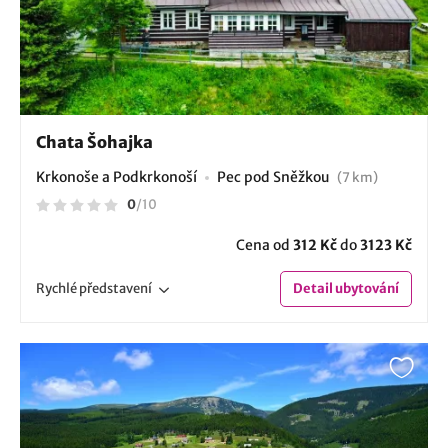
Chata Šohajka
Krkonoše a Podkrkonoší
Pec pod Sněžkou
(7 km)
0
/
10
Cena od
312 Kč
do
3123 Kč
Rychlé
představení
Detail
ubytování