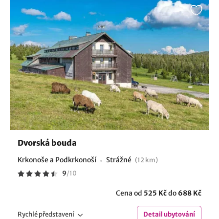
Dvorská bouda
Krkonoše a Podkrkonoší
Strážné
(12 km)
9
/
10
Cena od
525 Kč
do
688 Kč
Rychlé
představení
Detail
ubytování