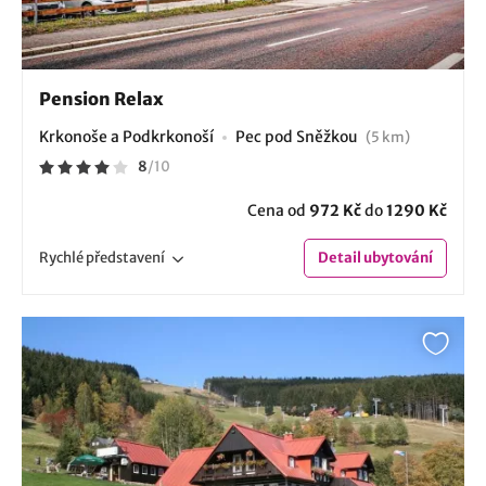
Pension Relax
Krkonoše a Podkrkonoší
Pec pod Sněžkou
(5 km)
8
/
10
Cena od
972 Kč
do
1290 Kč
Rychlé
představení
Detail
ubytování