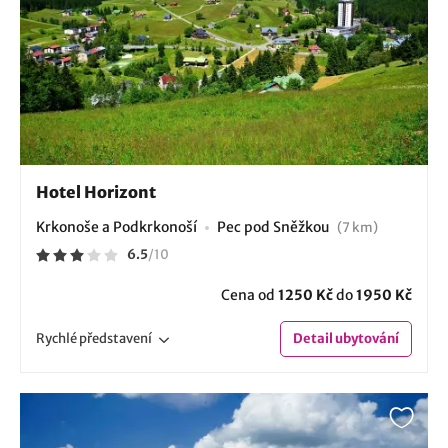
Hotel Horizont
Krkonoše a Podkrkonoší
Pec pod Sněžkou
(7 km)
6.5
/
10
Cena od
1250 Kč
do
1950 Kč
Rychlé
představení
Detail
ubytování