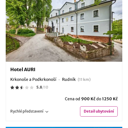
Hotel AURI
Krkonoše a Podkrkonoší
Rudník
(11 km)
5.8
/
10
Cena od
900 Kč
do
1250 Kč
Rychlé
představení
Detail
ubytování