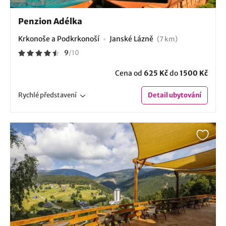
Penzion Adélka
Krkonoše a Podkrkonoší
Janské Lázně
(7 km)
9
/
10
Cena od
625 Kč
do
1500 Kč
Rychlé
představení
Detail
ubytování