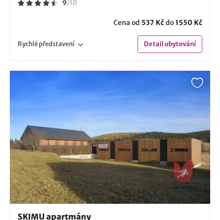
9
/
10
Cena od
537 Kč
do
1550 Kč
Rychlé
představení
Detail
ubytování
SKIMU apartmány