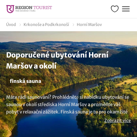
Úvod
Krkonoše a Podkrkonoší
Horní Maršov
Doporučené ubytování Horní
Maršov a okolí
finská sauna
Máte rádi saunování? Prohlédněte si nabídku ubytování se
saunou v okolí střediska Horní Maršov a proměňte váš
pobyt v relaxační zážitek. Finská sauna je tu pro okamžité
uvolnění a regeneraci. Pomáhá vám zbavit se stresu,
Zobrazit více
napětí a posiluje srdeční činnost s imunitním systémem.
Dopřejete vašem zdraví více energie. Potřebujete větší