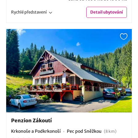
Rychlé
představení
Detail
ubytování
Penzion Zákoutí
Krkonoše a Podkrkonoší
Pec pod Sněžkou
(8 km)