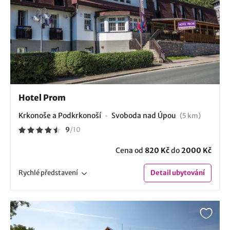
Hotel Prom
Krkonoše a Podkrkonoší
Svoboda nad Úpou
(5 km)
9
/
10
Cena od
820 Kč
do
2000 Kč
Rychlé
představení
Detail
ubytování