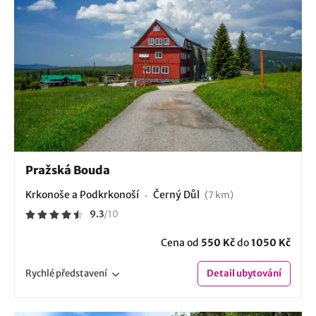
Pražská Bouda
Krkonoše a Podkrkonoší
Černý Důl
(7 km)
9.3
/
10
Cena od
550 Kč
do
1050 Kč
Rychlé
představení
Detail
ubytování