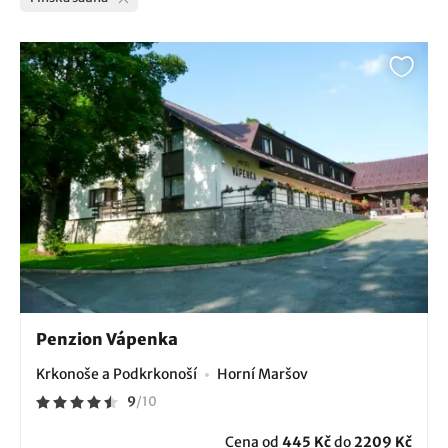
Penzion Vápenka
Krkonoše a Podkrkonoší
Horní Maršov
9
/
10
Cena od
445 Kč
do
2209 Kč