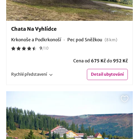
Chata Na Vyhlídce
Krkonoše a Podkrkonoší
Pec pod Sněžkou
(8 km)
9
/
10
Cena od
675 Kč
do
952 Kč
Rychlé
představení
Detail
ubytování