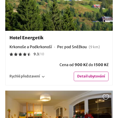
Hotel Energetik
Krkonoše a Podkrkonoší
Pec pod Sněžkou
(9 km)
9.3
/
10
Cena od
900 Kč
do
1500 Kč
Rychlé
představení
Detail
ubytování