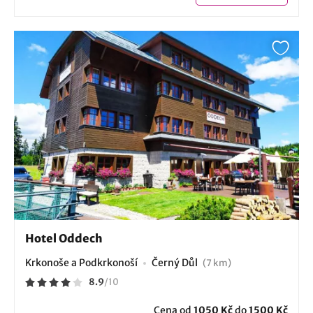
Hotel Oddech
Krkonoše a Podkrkonoší
Černý Důl
(7 km)
8.9
/
10
Cena od
1050 Kč
do
1500 Kč