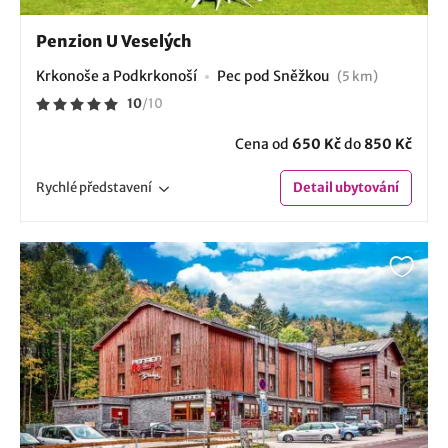
Penzion U Veselých
Krkonoše a Podkrkonoší
Pec pod Sněžkou
(5 km)
10
/
10
Cena od
650 Kč
do
850 Kč
Rychlé
představení
Detail
ubytování