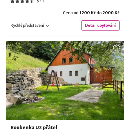
9
/
10
Cena od
1200 Kč
do
2000 Kč
Rychlé
představení
Detail
ubytování
Roubenka U2 přátel