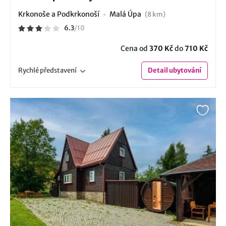
Krkonoše a Podkrkonoší
Malá Úpa
(8 km)
6.3
/
10
Cena od
370 Kč
do
710 Kč
Rychlé
představení
Detail
ubytování