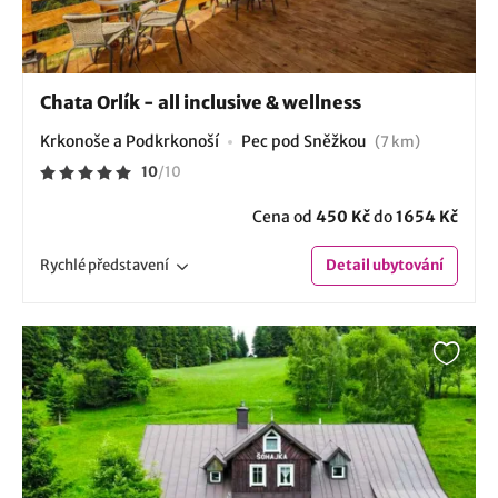
Chata Orlík - all inclusive & wellness
Krkonoše a Podkrkonoší
Pec pod Sněžkou
(7 km)
10
/
10
Cena od
450 Kč
do
1654 Kč
Rychlé
představení
Detail
ubytování