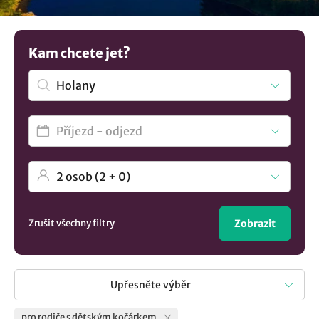
další tipy na
ubytování v lokalitě Holany
..
Kam chcete jet?
Zrušit všechny filtry
Zobrazit
Upřesněte výběr
pro rodiče s dětským kočárkem