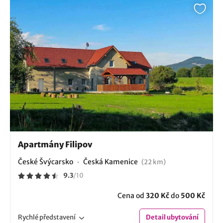
Apartmány Filipov
České Švýcarsko
Česká Kamenice
(22 km)
9.3
/
10
Cena od
320 Kč
do
500 Kč
Rychlé
představení
Detail
ubytování