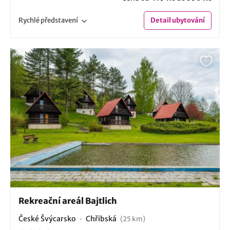
Rychlé
představení
Detail
ubytování
Rekreační areál Bajtlich
České Švýcarsko
Chřibská
(25 km)