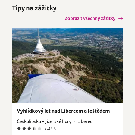
Raspenava
Šimonovice
Tipy na zážitky
Zobrazit všechny zážitky
Vyhlídkový let nad Libercem a Ještědem
Českolipsko - Jizerské hory
Liberec
7.2
/
10