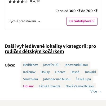
8.4
/
10
Cena od
300 Kč
do
700 Kč
Rychlé
představení
Detail
ubytování
Další vyhledávané lokality v kategorii:
pro
rodiče s dětským kočárkem
Obce:
Bedřichov
Josefův Důl
Janov nad Nisou
Kořenov
Doksy
Liberec
Desná
Tanvald
Smržovka
Jablonec nad Nisou
Česká Lípa
Holany
Lázně Libverda
Nová Ves nad Nisou
Více
Chrastava
Albrechtice v Jizerských horách
Radvanec
Nové Město pod Smrkem
Mníšek