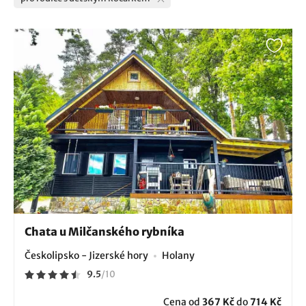
Chata u Milčanského rybníka
Českolipsko - Jizerské hory
Holany
9.5
/
10
Cena od
367 Kč
do
714 Kč