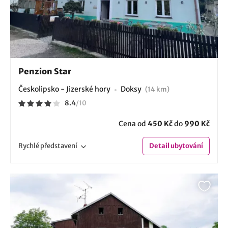
Penzion Star
Českolipsko - Jizerské hory
Doksy
(14 km)
8.4
/
10
Cena od
450 Kč
do
990 Kč
Rychlé
představení
Detail
ubytování