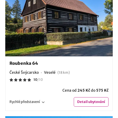
Roubenka 64
České Švýcarsko
Veselé
(18 km)
10
/
10
Cena od
245 Kč
do
575 Kč
Rychlé
představení
Detail
ubytování