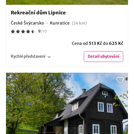
Rekreační dům Lipnice
České Švýcarsko
Kunratice
(24 km)
9
/
10
Cena od
513 Kč
do
625 Kč
Rychlé
představení
Detail
ubytování