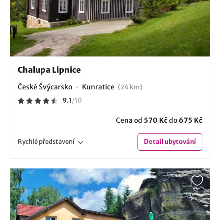
Chalupa Lipnice
České Švýcarsko
Kunratice
(24 km)
9.1
/
10
Cena od
570 Kč
do
675 Kč
Rychlé
představení
Detail
ubytování