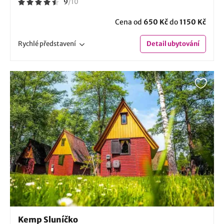
9
/
10
Cena od
650 Kč
do
1150 Kč
Rychlé
představení
Detail
ubytování
Kemp Sluníčko