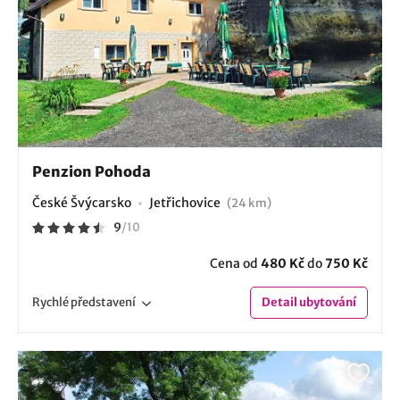
Penzion Pohoda
České Švýcarsko
Jetřichovice
(24 km)
9
/
10
Cena od
480 Kč
do
750 Kč
Rychlé
představení
Detail
ubytování