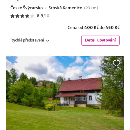
České Švýcarsko
Srbská Kamenice
(23 km)
8.9
/
10
Cena od
400 Kč
do
450 Kč
Rychlé
představení
Detail
ubytování