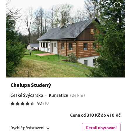
Chalupa Studený
České Švýcarsko
Kunratice
(24 km)
9.1
/
10
Cena od
310 Kč
do
410 Kč
Rychlé
představení
Detail
ubytování