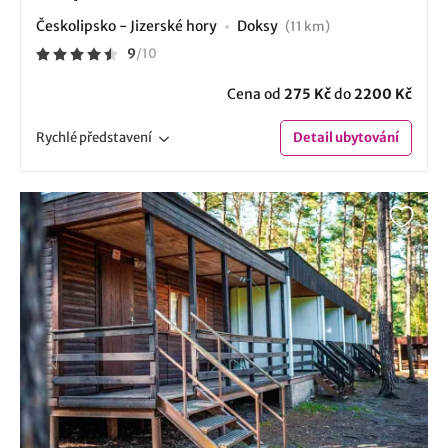
Českolipsko - Jizerské hory
Doksy
(11 km)
9
/
10
Cena od
275 Kč
do
2200 Kč
Rychlé
představení
Detail
ubytování