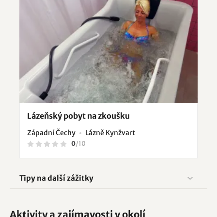
Lázeňský pobyt na zkoušku
Západní Čechy
Lázně Kynžvart
0
/
10
Tipy na další zážitky
Aktivity a zajímavosti v okolí