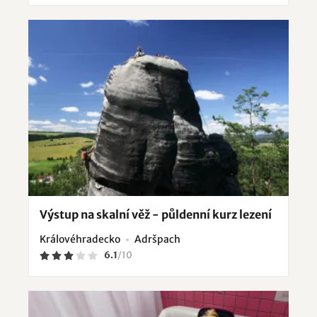
Výstup na skalní věž - půldenní kurz lezení
Královéhradecko
Adršpach
6.1
/
10