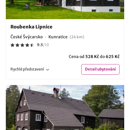
Roubenka Lipnice
České Švýcarsko
Kunratice
(24 km)
9.5
/
10
Cena od
528 Kč
do
625 Kč
Rychlé
představení
Detail
ubytování