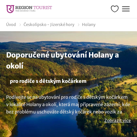
Úvod
Českolipsko - Jizerské hory
Holany
Doporučené ubytování Holany a
okolí
pro rodiče s dětským kočárkem
Podívejte se na ubytování pro rodiče s dětským kočárkem
v lokalitě Holany a okolí, která maj připravené zázemí, kde
bez problému uschováte dětský kočárek nebo vozík za
kolo. Vychutnejte si pohodlí a bezpečí ubytovacích
Zobrazit více
prostor, které mají pro své hosty i úschovnu na kola a
dětské kočárky. Nenašli jste to co hledáte? Prozkoumejte