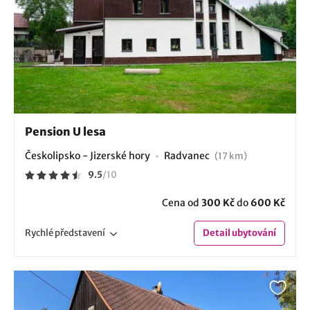
Pension U lesa
Českolipsko - Jizerské hory
Radvanec
(17 km)
9.5
/
10
Cena od
300 Kč
do
600 Kč
Rychlé
představení
Detail
ubytování