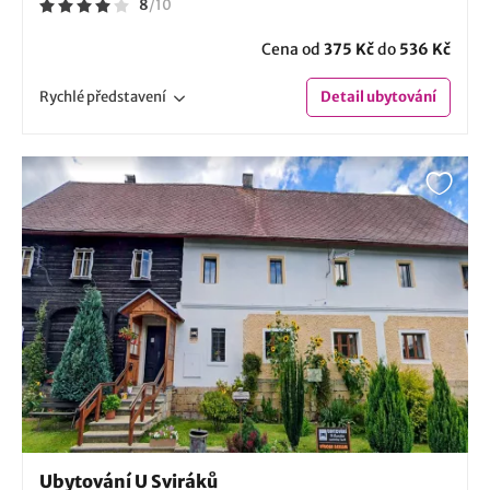
8
/
10
Cena od
375 Kč
do
536 Kč
Rychlé
představení
Detail
ubytování
Ubytování U Sviráků