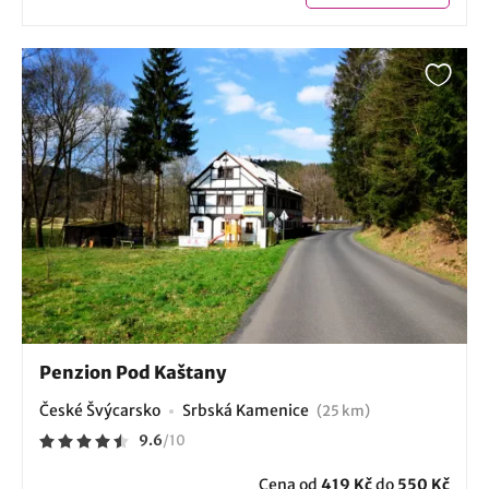
Penzion Pod Kaštany
České Švýcarsko
Srbská Kamenice
(25 km)
9.6
/
10
Cena od
419 Kč
do
550 Kč