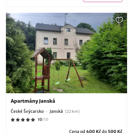
Apartmány Janská
České Švýcarsko
Janská
(22 km)
10
/
10
Cena od
400 Kč
do
500 Kč