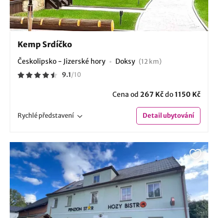
Kemp Srdíčko
Českolipsko - Jizerské hory
Doksy
(12 km)
9.1
/
10
Cena od
267 Kč
do
1150 Kč
Rychlé
představení
Detail
ubytování