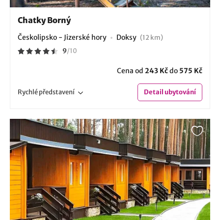
Chatky Borný
Českolipsko - Jizerské hory
Doksy
(12 km)
9
/
10
Cena od
243 Kč
do
575 Kč
Rychlé
představení
Detail
ubytování