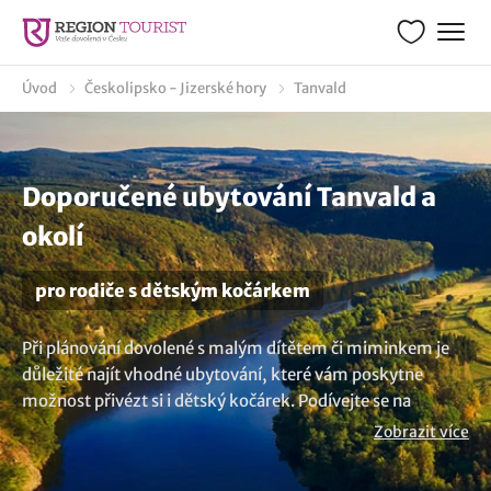
Úvod
Českolipsko - Jizerské hory
Tanvald
Doporučené ubytování Tanvald a
okolí
pro rodiče s dětským kočárkem
Při plánování dovolené s malým dítětem či miminkem je
důležité najít vhodné ubytování, které vám poskytne
možnost přivézt si i dětský kočárek. Podívejte se na
zařízení v obci Tanvald nebo blízkém okolí, kde je možné si
Zobrazit více
uschovat kočárek nebo vozík za kolo. Prostory bývají
přizpůsobeny potřebám pro pobyt s miminkem, můžete