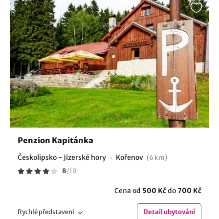
Penzion Kapitánka
Českolipsko - Jizerské hory
Kořenov
(6 km)
8
/
10
Cena od
500 Kč
do
700 Kč
Rychlé
představení
Detail
ubytování