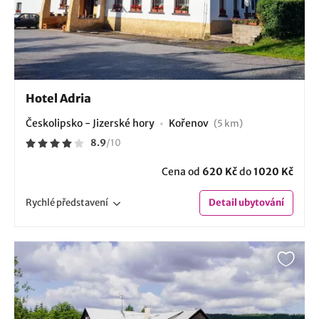
Hotel Adria
Českolipsko - Jizerské hory
Kořenov
(5 km)
8.9
/
10
Cena od
620 Kč
do
1020 Kč
Rychlé
představení
Detail
ubytování