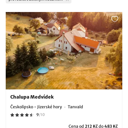
Chalupa Medvídek
Českolipsko - Jizerské hory
Tanvald
9
/
10
Cena od
212 Kč
do
483 Kč