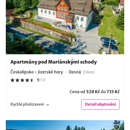
Apartmány pod Mariánskými schody
Českolipsko - Jizerské hory
Desná
(3 km)
9
/
10
Cena od
528 Kč
do
733 Kč
Rychlé
představení
Detail
ubytování