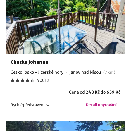
Chatka Johanna
Českolipsko - Jizerské hory
Janov nad Nisou
(7 km)
9.3
/
10
Cena od
248 Kč
do
639 Kč
Rychlé
představení
Detail
ubytování