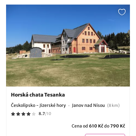
Horská chata Tesanka
Českolipsko - Jizerské hory
Janov nad Nisou
(8 km)
8.7
/
10
Cena od
610 Kč
do
790 Kč