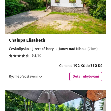
Chalupa Elisabeth
Českolipsko - Jizerské hory
Janov nad Nisou
(7 km)
9.1
/
10
Cena od
192 Kč
do
350 Kč
Rychlé
představení
Detail
ubytování