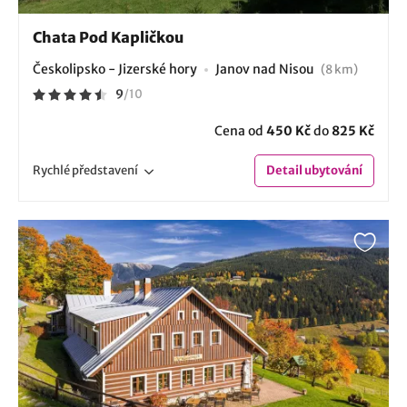
Chata Pod Kapličkou
Českolipsko - Jizerské hory
Janov nad Nisou
(8 km)
9
/
10
Cena od
450 Kč
do
825 Kč
Rychlé
představení
Detail
ubytování