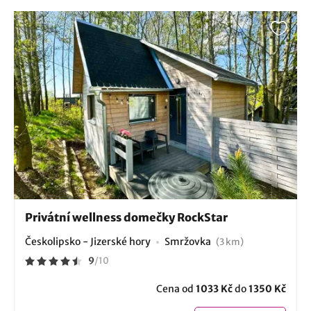
Privátní wellness domečky RockStar
Českolipsko - Jizerské hory
Smržovka
(3 km)
9
/
10
Cena od
1033 Kč
do
1350 Kč