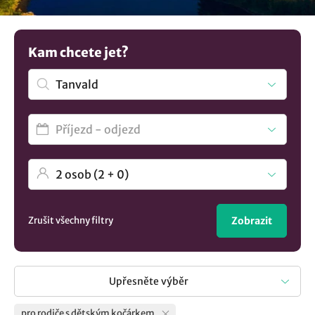
se tak těšit na pobyt a víte, že můžete si v klidu uschovat
dětský kočárek. Máte jinou představu? Podívejte se na více
tipů na
ubytování v lokalitě Tanvald
..
Kam chcete jet?
Zrušit všechny filtry
Zobrazit
Upřesněte výběr
pro rodiče s dětským kočárkem