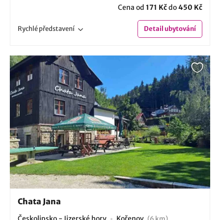
Cena od
171 Kč
do
450 Kč
Rychlé
představení
Detail
ubytování
Chata Jana
Českolipsko - Jizerské hory
Kořenov
(6 km)