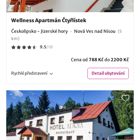
Wellness Apartmán Čtyřlístek
Českolipsko - Jizerské hory
Nová Ves nad Nisou
(5
km)
9.5
/
10
Cena od
788 Kč
do
2200 Kč
Rychlé
představení
Detail
ubytování