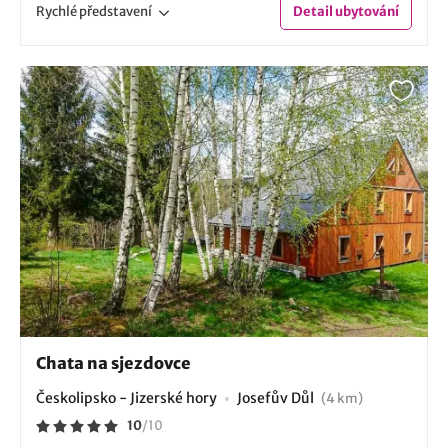
Rychlé
představení
Detail
ubytování
Chata na sjezdovce
Českolipsko - Jizerské hory
Josefův Důl
(4 km)
10
/
10