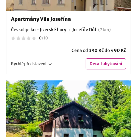
Apartmány Vila Josefína
Českolipsko - Jizerské hory
Josefův Důl
(7 km)
0
/
10
Cena od
390 Kč
do
490 Kč
Rychlé
představení
Detail
ubytování