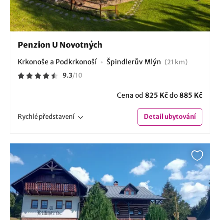
Penzion U Novotných
Krkonoše a Podkrkonoší
Špindlerův Mlýn
(21 km)
9.3
/
10
Cena od
825 Kč
do
885 Kč
Rychlé
představení
Detail
ubytování