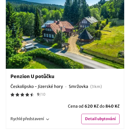
Penzion U potůčku
Českolipsko - Jizerské hory
Smržovka
(3 km)
9
/
10
Cena od
620 Kč
do
840 Kč
Rychlé
představení
Detail
ubytování