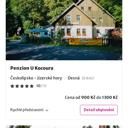
Penzion U Kocoura
Českolipsko - Jizerské hory
Desná
(6 km)
10
/
10
Cena od
900 Kč
do
1300 Kč
Rychlé
představení
Detail
ubytování