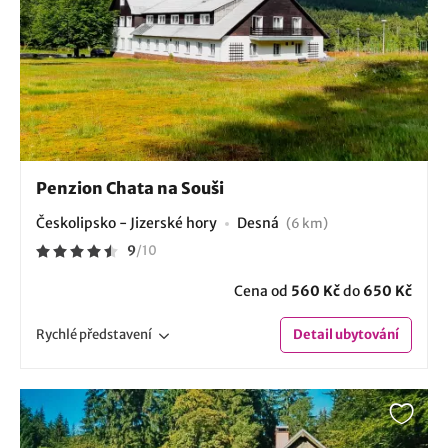
Penzion Chata na Souši
Českolipsko - Jizerské hory
Desná
(6 km)
9
/
10
Cena od
560 Kč
do
650 Kč
Rychlé
představení
Detail
ubytování