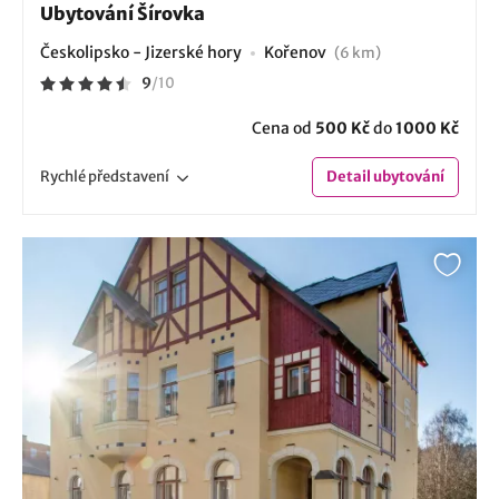
Ubytování Šírovka
Českolipsko - Jizerské hory
Kořenov
(6 km)
9
/
10
Cena od
500 Kč
do
1000 Kč
Rychlé
představení
Detail
ubytování