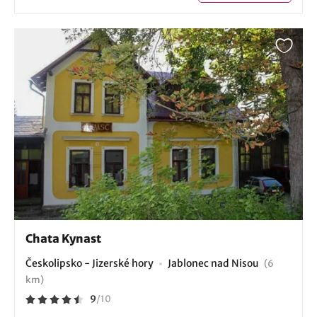
Chata Kynast
Českolipsko - Jizerské hory
Jablonec nad Nisou
(6
km)
9
/
10