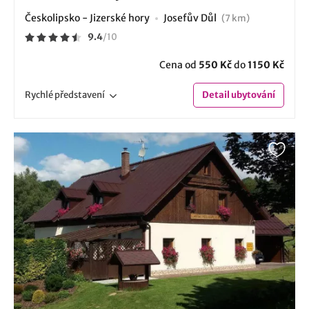
Českolipsko - Jizerské hory
Josefův Důl
(7 km)
9.4
/
10
Cena od
550 Kč
do
1150 Kč
Rychlé
představení
Detail
ubytování