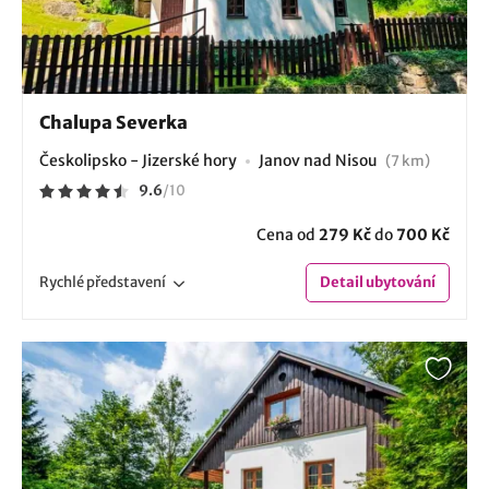
Chalupa Severka
Českolipsko - Jizerské hory
Janov nad Nisou
(7 km)
9.6
/
10
Cena od
279 Kč
do
700 Kč
Rychlé
představení
Detail
ubytování