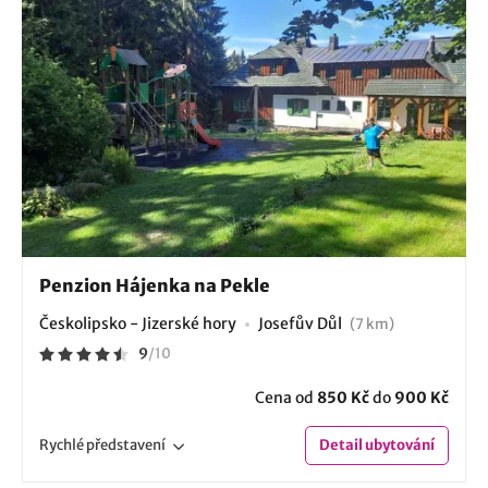
Penzion Hájenka na Pekle
Českolipsko - Jizerské hory
Josefův Důl
(7 km)
9
/
10
Cena od
850 Kč
do
900 Kč
Rychlé
představení
Detail
ubytování