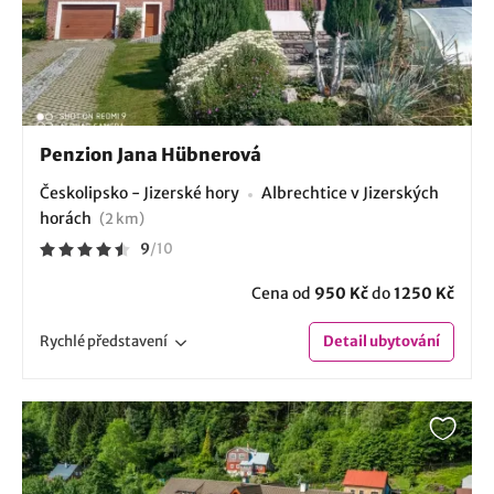
Penzion Jana Hübnerová
Českolipsko - Jizerské hory
Albrechtice v Jizerských
horách
(2 km)
9
/
10
Cena od
950 Kč
do
1250 Kč
Rychlé
představení
Detail
ubytování