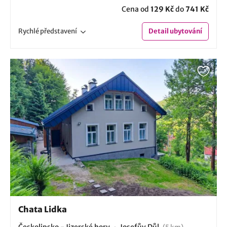
Cena od
129 Kč
do
741 Kč
Rychlé
představení
Detail
ubytování
Chata Lidka
Českolipsko - Jizerské hory
Josefův Důl