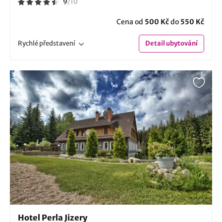
9
/
10
Cena od
500 Kč
do
550 Kč
Rychlé
představení
Detail
ubytování
Hotel Perla Jizery