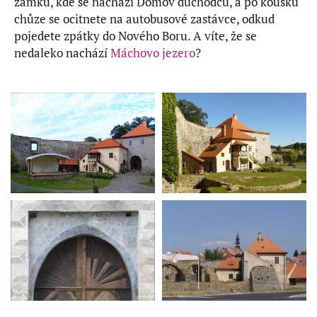
zámku, kde se nachází Domov důchodců, a po kousku
chůze se ocitnete na autobusové zastávce, odkud
pojedete zpátky do Nového Boru. A víte, že se
nedaleko nachází
Máchovo jezero
?