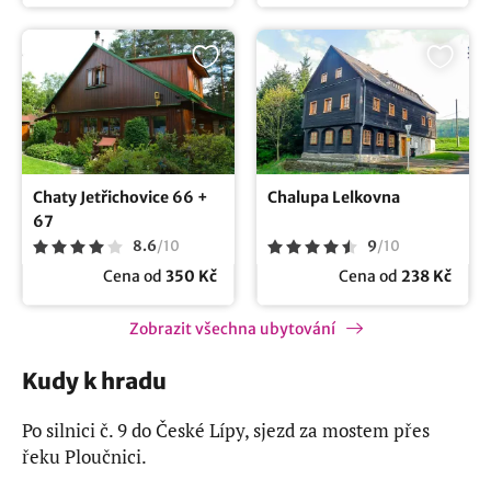
Chaty Jetřichovice 66 +
Chalupa Lelkovna
67
8.6
/
10
9
/
10
Cena od
350 Kč
Cena od
238 Kč
Zobrazit všechna ubytování
Kudy k hradu
Po silnici č. 9 do České Lípy, sjezd za mostem přes
řeku Ploučnici.