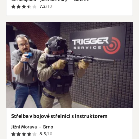
7.2
/
10
Střelba v bojové střelnici s instruktorem
Jižní Morava
Brno
8.5
/
10