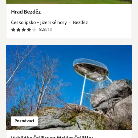
Hrad Bezděz
Českolipsko - Jizerské hory
Bezděz
8.8
/
10
Poznávací