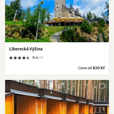
Liberecká Výšina
9.4
/
10
Cena od
820 Kč