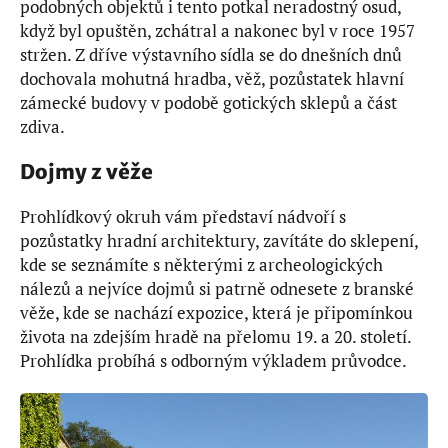
podobných objektů i tento potkal neradostný osud,
když byl opuštěn, zchátral a nakonec byl v roce 1957
stržen. Z dříve výstavního sídla se do dnešních dnů
dochovala mohutná hradba, věž, pozůstatek hlavní
zámecké budovy v podobě gotických sklepů a část
zdiva.
Dojmy z věže
Prohlídkový okruh vám představí nádvoří s
pozůstatky hradní architektury, zavítáte do sklepení,
kde se seznámíte s některými z archeologických
nálezů a nejvíce dojmů si patrně odnesete z branské
věže, kde se nachází expozice, která je připomínkou
života na zdejším hradě na přelomu 19. a 20. století.
Prohlídka probíhá s odborným výkladem průvodce.