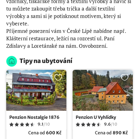
vzorníky, tiskařské formy a textilní výrobky a navíc si
tu můžete zakoupit třeba trička a další textilní
výrobky a sami si je potisknout motivem, který si
vyberete.
Příjemné posezení vám v České Lípě nabídne např.
Klášterní restaurace, ležící na rozcestí ul. Paní
Zdislavy a Loretánské na nám. Osvobození.
Tipy na ubytování
Penzion Nostalgie 1876
Penzion U Vyhlídky
9.1
/
10
9.6
/
10
Cena od
600 Kč
Cena od
890 Kč