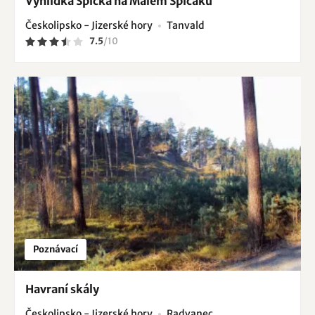
Vyhlídka Špička na Malém Špičáku
Českolipsko - Jizerské hory
Tanvald
7.5
/
10
Poznávací
Havraní skály
Českolipsko - Jizerské hory
Radvanec