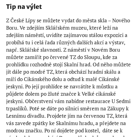
Tip na výlet
Z České Lípy se můžete vydat do města skla – Nového
Boru. Ve zdejším Sklářském muzeu, které leží na
zdejším náměstí, uvidíte zajímavou stálou expozici a
probíhá tu i celá řada různých dalších akcí a výstav,
např. Sklářské slavnosti. Z náměstí v Novém Boru
můžete zamířit po červené TZ do Sloupu, kde za
prohlídku rozhodně stojí Skalní hrad. Od něho můžete
jít dále po modré TZ, která obchází hradní skálu a
míří do Cikánského dolu a odtud k malé Cikánské
jeskyni. Po její prohlídce se navrátíte k můstku a
půjdete dolem po žluté značce k Velké cikánské
jeskyni. Občerstvení vám nabídne restaurace U Sedmi
trpaslíků. Poté se dáte po silnici směrem na Zákupy k
Lesnímu divadlu. Projdete jím na červenou TZ, která
vás zavede zpátky ke Skalnímu hradu, a přejdete na
modrou značku. Po ní dojdete pod kostel, dáte se k