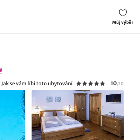
Můj výběr
ě
10
Jak se vám líbí toto ubytování
/
10