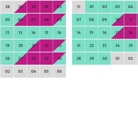
28
29
30
01
02
31
01
02
03
04
05
06
07
08
09
07
08
09
10
11
12
13
14
15
16
14
15
16
17
18
19
20
21
22
23
21
22
23
24
25
26
27
28
29
30
28
29
30
01
02
02
03
04
05
06