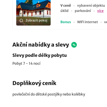
V ceně
vybavení objektu
úklid
parkování
více
Zobrazit pokoj
Bonus
WIFI internet
v
Akční nabídky a slevy
Slevy podle délky pobytu
Pobyt 7 - 14 nocí
Doplňkový ceník
povlečeční do dětské postýlky nebo kolébky