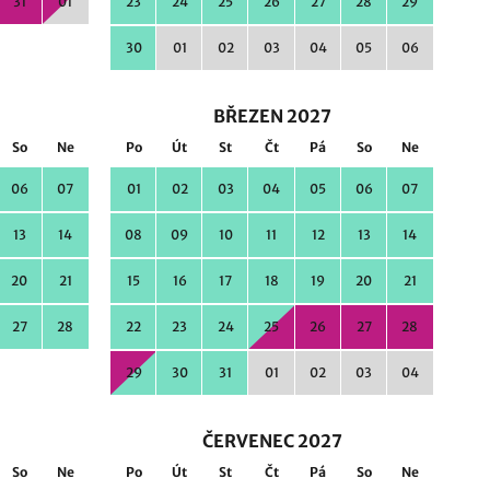
31
01
23
24
25
26
27
28
29
30
01
02
03
04
05
06
BŘEZEN 2027
So
Ne
Po
Út
St
Čt
Pá
So
Ne
06
07
01
02
03
04
05
06
07
13
14
08
09
10
11
12
13
14
20
21
15
16
17
18
19
20
21
27
28
22
23
24
25
26
27
28
29
30
31
01
02
03
04
ČERVENEC 2027
So
Ne
Po
Út
St
Čt
Pá
So
Ne