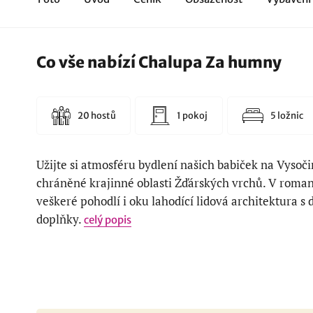
Co vše nabízí Chalupa Za humny
20 hostů
1 pokoj
5 ložnic
Užijte si atmosféru bydlení našich babiček na Vysoči
chráněné krajinné oblasti Žďárských vrchů. V roma
veškeré pohodlí i oku lahodící lidová architektura 
doplňky.
celý popis