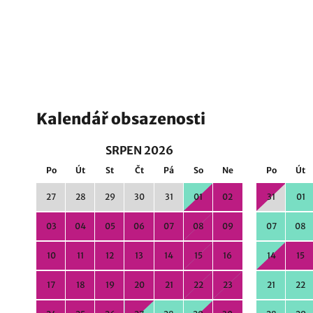
Kalendář obsazenosti
SRPEN 2026
Po
Út
St
Čt
Pá
So
Ne
Po
Út
27
28
29
30
31
01
02
31
01
03
04
05
06
07
08
09
07
08
10
11
12
13
14
15
16
14
15
17
18
19
20
21
22
23
21
22