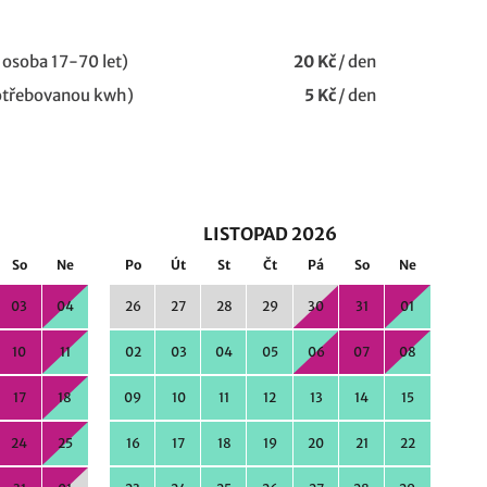
 osoba 17-70 let)
20 Kč
/
den
potřebovanou kwh)
5 Kč
/
den
LISTOPAD 2026
So
Ne
Po
Út
St
Čt
Pá
So
Ne
03
04
26
27
28
29
30
31
01
10
11
02
03
04
05
06
07
08
17
18
09
10
11
12
13
14
15
24
25
16
17
18
19
20
21
22