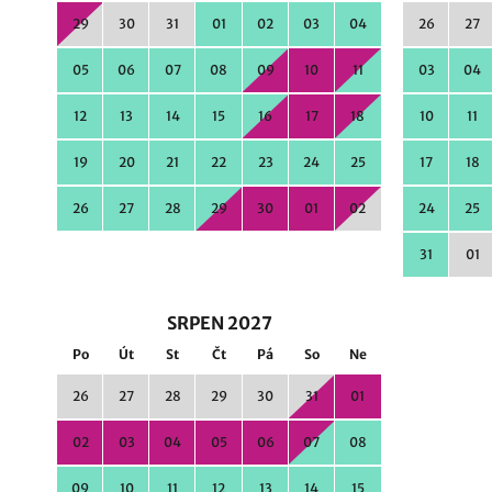
29
30
31
01
02
03
04
26
27
05
06
07
08
09
10
11
03
04
12
13
14
15
16
17
18
10
11
19
20
21
22
23
24
25
17
18
26
27
28
29
30
01
02
24
25
31
01
SRPEN 2027
Po
Út
St
Čt
Pá
So
Ne
26
27
28
29
30
31
01
02
03
04
05
06
07
08
09
10
11
12
13
14
15