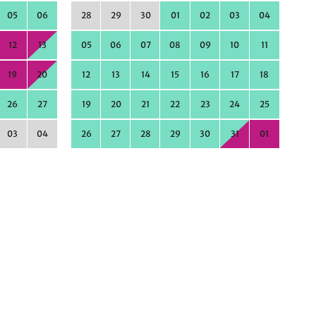
05
06
28
29
30
01
02
03
04
12
13
05
06
07
08
09
10
11
19
20
12
13
14
15
16
17
18
26
27
19
20
21
22
23
24
25
03
04
26
27
28
29
30
31
01