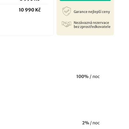
10 990 Kč
Garance nejlepší ceny
Nezávazná rezervace
bez zprostředkovatele
100%
/ noc
2%
/
noc