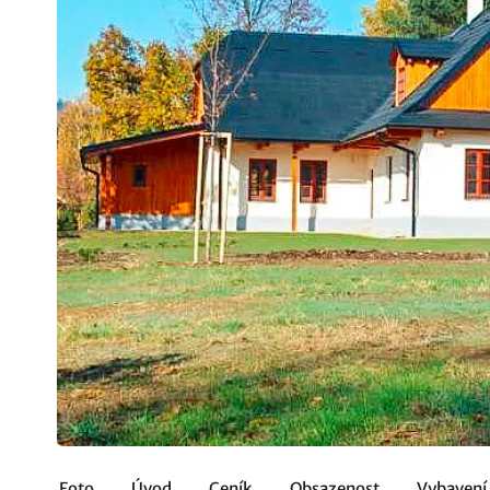
Foto
Úvod
Ceník
Obsazenost
Vybavení