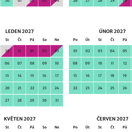
30
01
02
03
04
26
27
28
29
30
LEDEN 2027
ÚNOR 2027
St
Čt
Pá
So
Ne
Po
Út
St
Čt
Pá
30
31
01
02
03
01
02
03
04
05
06
07
08
09
10
08
09
10
11
12
13
14
15
16
17
15
16
17
18
19
20
21
22
23
24
22
23
24
25
26
27
28
29
30
31
KVĚTEN 2027
ČERVEN 2027
St
Čt
Pá
So
Ne
Po
Út
St
Čt
Pá