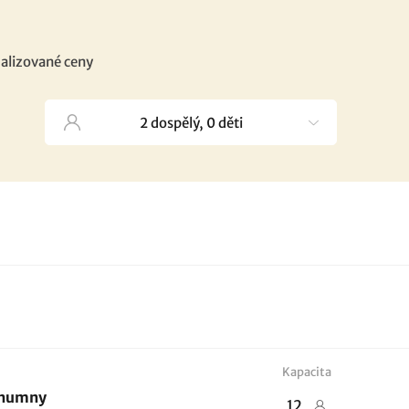
alizované ceny
Kapacita
a humny
12