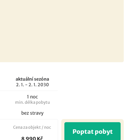
aktuální sezóna
2. 1. - 2. 1. 2030
1 noc
min. délka pobytu
bez stravy
Cena za objekt / noc
Poptat pobyt
8 990 Kč