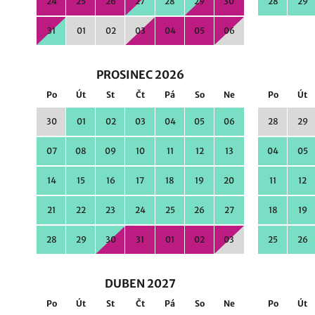
24
25
26
27
28
29
30
28
29
31
01
02
03
04
05
06
PROSINEC 2026
Po
Út
St
Čt
Pá
So
Ne
Po
Út
30
01
02
03
04
05
06
28
29
07
08
09
10
11
12
13
04
05
14
15
16
17
18
19
20
11
12
21
22
23
24
25
26
27
18
19
28
29
30
31
01
02
03
25
26
DUBEN 2027
Po
Út
St
Čt
Pá
So
Ne
Po
Út