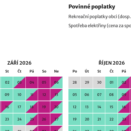
Povinné poplatky
Rekreační poplatky obci (dosp.
Spotřeba elektřiny (cena za s
ZÁŘÍ 2026
ŘÍJEN 2026
St
Čt
Pá
So
Ne
Po
Út
St
Čt
Pá
02
03
04
05
06
28
29
30
01
02
09
10
11
12
13
05
06
07
08
09
16
17
18
19
20
12
13
14
15
16
23
24
25
26
27
19
20
21
22
23