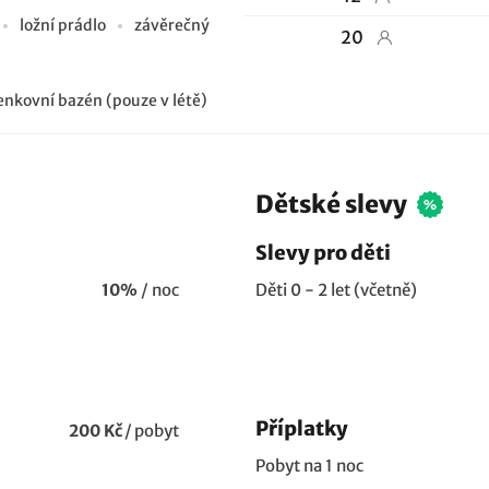
ložní prádlo
závěrečný
20
enkovní bazén (pouze v létě)
Dětské slevy
Slevy pro děti
10%
/ noc
Děti 0 - 2 let (včetně)
Příplatky
200 Kč
/
pobyt
Pobyt na 1 noc