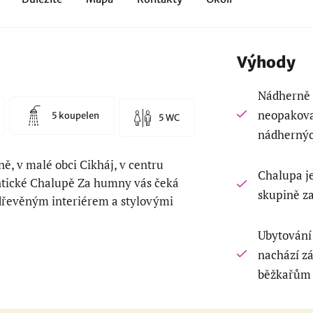
Výhody
Nádherně 
neopakova
5 koupelen
5 WC
nádhernýc
ně, v malé obci Cikháj, v centru
Chalupa j
ntické Chalupě Za humny vás čeká
skupině za
s dřevěným interiérem a stylovými
Ubytování
nachází zá
běžkařům 