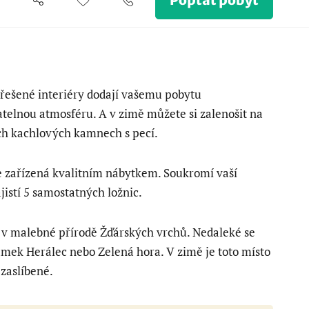
Poptat pobyt
řešené interiéry dodají vašemu pobytu
telnou atmosféru. A v zimě můžete si zalenošit na
h kachlových kamnech s pecí.
e zařízená kvalitním nábytkem. Soukromí vaší
jistí 5 samostatných ložnic.
 v malebné přírodě Žďárských vrchů. Nedaleké se
mek Herálec nebo Zelená hora. V zimě je toto místo
zaslíbené.