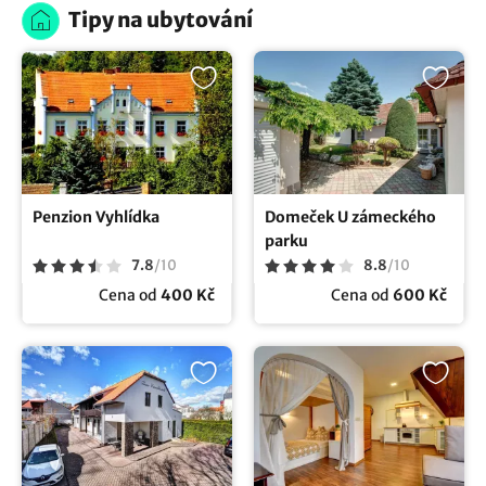
Tipy na ubytování
Penzion Vyhlídka
Domeček U zámeckého
parku
7.8
/
10
8.8
/
10
Cena od
400 Kč
Cena od
600 Kč