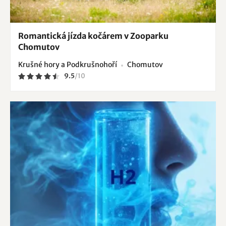
Romantická jízda kočárem v Zooparku
Chomutov
Krušné hory a Podkrušnohoří
Chomutov
9.5
/
10