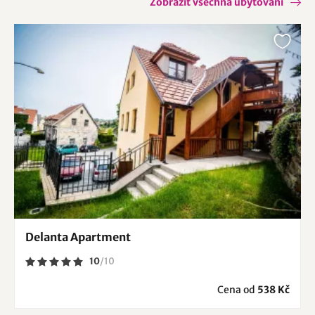
Zobrazit všechna ubytování
Delanta Apartment
10
/
10
Cena od
538 Kč