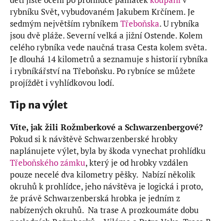
rybníku Svět, vybudovaném Jakubem Krčínem. Je
sedmým největším rybníkem
Třeboňska
. U rybníka
jsou dvě pláže. Severní velká a jižní Ostende. Kolem
celého rybníka vede naučná trasa Cesta kolem světa.
Je dlouhá 14 kilometrů a seznamuje s historií rybníka
i rybníkářství na Třeboňsku. Po rybníce se můžete
projíždět i vyhlídkovou lodí.
Tip na výlet
Víte, jak žili Rožmberkové a Schwarzenbergové?
Pokud si k návštěvě Schwarzenberské hrobky
naplánujete výlet, byla by škoda vynechat prohlídku
Třeboňského zámku
, který je od hrobky vzdálen
pouze necelé dva kilometry pěšky. Nabízí několik
okruhů k prohlídce, jeho návštěva je logická i proto,
že právě Schwarzenberská hrobka je jedním z
nabízených okruhů. Na trase A prozkoumáte dobu