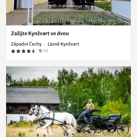
Zažijte Kynžvart ve dvou
Západní Čechy
Lázně Kynžvart
9
/
10