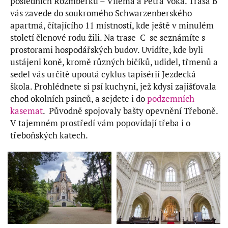
posledních Rožmberků – Viléma a Petra Voka. Trasa B
vás zavede do soukromého Schwarzenberského
apartmá, čítajícího 11 místností, kde ještě v minulém
století členové rodu žili. Na trase C se seznámíte s
prostorami hospodářských budov. Uvidíte, kde byli
ustájeni koně, kromě různých bičíků, udidel, třmenů a
sedel vás určitě upoutá cyklus tapisérií Jezdecká
škola. Prohlédnete si psí kuchyni, jež kdysi zajišťovala
chod okolních psinců, a sejdete i do
podzemních
kasemat
. Původně spojovaly bašty opevnění Třeboně.
V tajemném prostředí vám popovídají třeba i o
třeboňských katech.