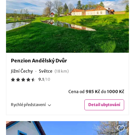
Penzion Andělský Dvůr
Jižní Čechy
Světce
(18 km)
9.1
/
10
Cena od
985 Kč
do
1000 Kč
Rychlé
představení
Detail
ubytování