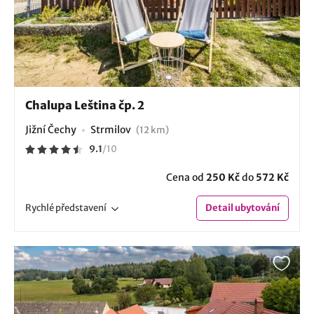
Chalupa Leština čp. 2
Jižní Čechy
Strmilov
(12 km)
9.1
/
10
Cena od
250 Kč
do
572 Kč
Rychlé
představení
Detail
ubytování