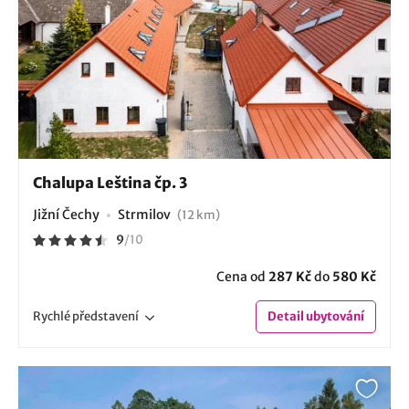
Chalupa Leština čp. 3
Jižní Čechy
Strmilov
(12 km)
9
/
10
Cena od
287 Kč
do
580 Kč
Rychlé
představení
Detail
ubytování