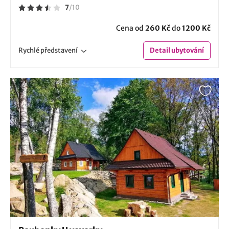
7
/
10
Cena od
260 Kč
do
1200 Kč
Rychlé
představení
Detail
ubytování