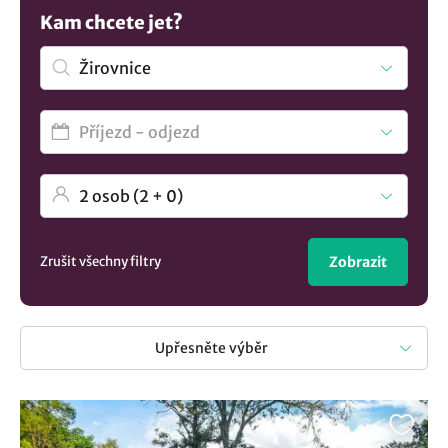
můžete využít last minute nabídky se zajímavou slevou,
Kam chcete jet?
ale také si můžete zvolit stravování, zda hledáte pobyt se
snídaní, s polopenzí nebo bez stravy. Vyberte si ze
seznamu ubytování v obci Žirovnice a těšte se na příjemně
strávené chvíle v regionu Jižní Čechy. A pokud stále nevíte,
podívejte se na naše tipy:
Ubytování U Lva
Zrušit všechny filtry
Zobrazit
Upřesněte výběr