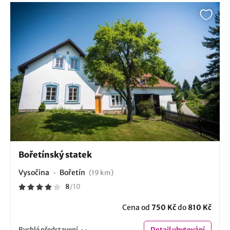
Bořetínský statek
Vysočina
Bořetín
(19 km)
8
/
10
Cena od
750 Kč
do
810 Kč
Rychlé
představení
Detail
ubytování