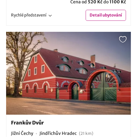
Cena od
520 Kč
do
1100 Kč
Rychlé
představení
Detail
ubytování
Frankův Dvůr
Jižní Čechy
Jindřichův Hradec
(21 km)