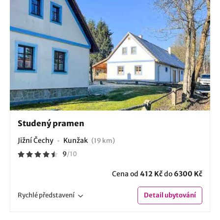
Studený pramen
Jižní Čechy
Kunžak
(19 km)
9
/
10
Cena od
412 Kč
do
6300 Kč
Rychlé
představení
Detail
ubytování