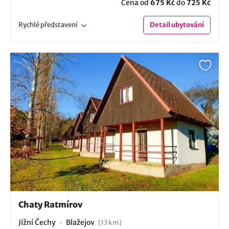
Cena od
675 Kč
do
725 Kč
Rychlé
představení
Detail
ubytování
Chaty Ratmírov
Jižní Čechy
Blažejov
(13 km)