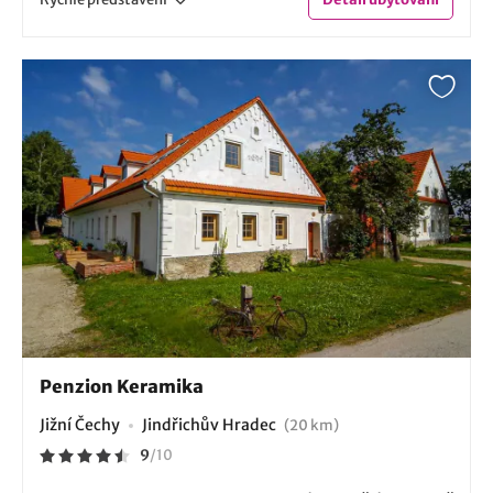
Penzion Keramika
Jižní Čechy
Jindřichův Hradec
(20 km)
9
/
10