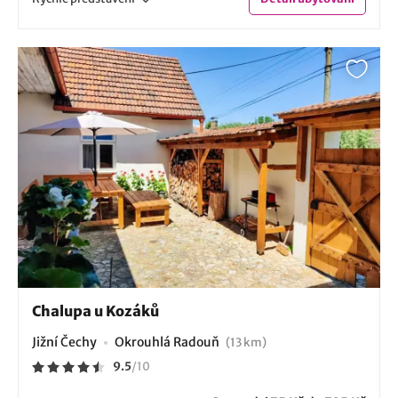
Chalupa u Kozáků
Jižní Čechy
Okrouhlá Radouň
(13 km)
9.5
/
10