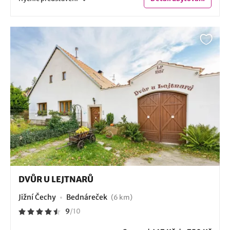
DVŮR U LEJTNARŮ
Jižní Čechy
Bednáreček
(6 km)
9
/
10