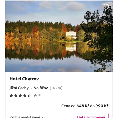
Hotel Chytrov
Jižní Čechy
Volfířov
(14 km)
9
/
10
Cena od
648 Kč
do
990 Kč
Rychlé
představení
Detail
ubytování