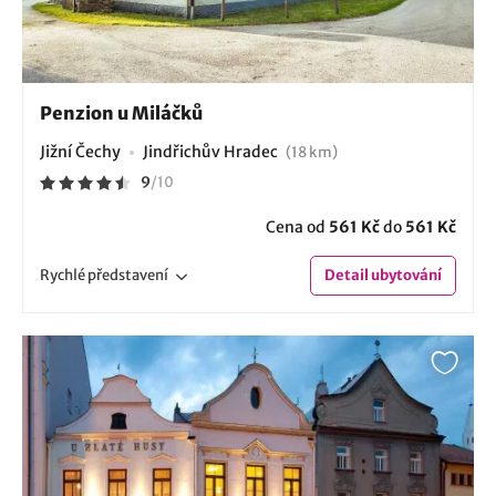
Penzion u Miláčků
Jižní Čechy
Jindřichův Hradec
(18 km)
9
/
10
Cena od
561 Kč
do
561 Kč
Rychlé
představení
Detail
ubytování