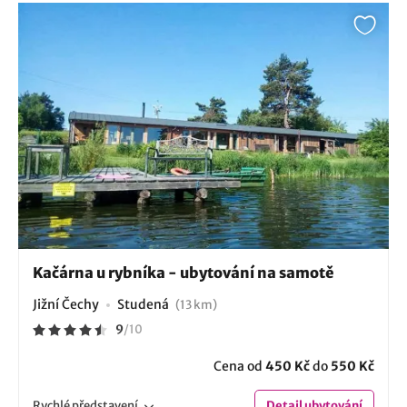
Kačárna u rybníka - ubytování na samotě
Jižní Čechy
Studená
(13 km)
9
/
10
Cena od
450 Kč
do
550 Kč
Rychlé
představení
Detail
ubytování