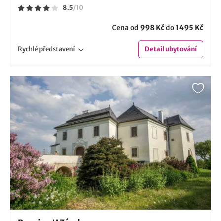
8.5
/
10
Cena od
998 Kč
do
1495 Kč
Rychlé
představení
Detail
ubytování