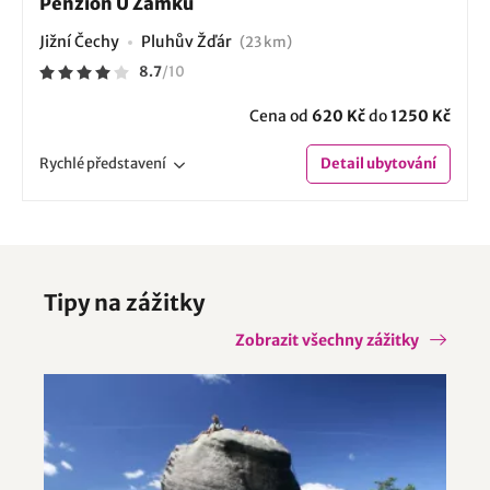
Penzion U Zámku
Jižní Čechy
Pluhův Žďár
(23 km)
8.7
/
10
Cena od
620 Kč
do
1250 Kč
Rychlé
představení
Detail
ubytování
Tipy na zážitky
Zobrazit všechny zážitky