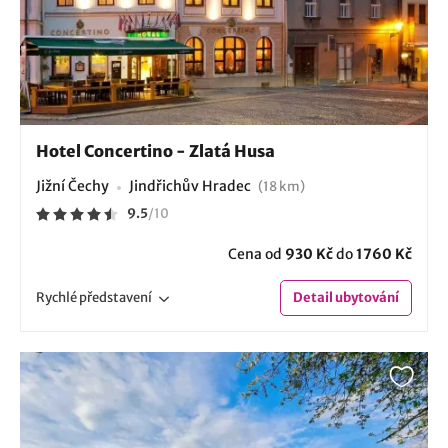
Hotel Concertino - Zlatá Husa
Jižní Čechy
Jindřichův Hradec
(18 km)
9.5
/
10
Cena od
930 Kč
do
1760 Kč
Rychlé
představení
Detail
ubytování