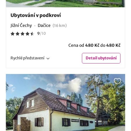
Ubytování v podkroví
Jižní Čechy
Dačice
(16 km)
9
/
10
Cena od
480 Kč
do
480 Kč
Rychlé
představení
Detail
ubytování