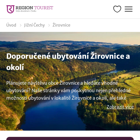
Úvod
Jižní Čechy
Žirovnice
Doporučené ubytování Žirovnice a
okolí
Plánujete návštěvu obce Žirovnice a hledáte vhodné
ubytování? Naše stránky vám poskytnou nejen přehledné
možnosti ubytování v lokalitě Žirovnice a okolí, ale také
vám ukážeme co zde podniknout. Naše nabídka zahrnuje
Zobrazit více
výběr ubytování ideální pro rodinnou dovolenou i
krátkodobé pobyty. Najdete zde vše od roubených chalup,
stylových apartmánů až po penziony a luxusní hotely,
připravené vám poskytnout ten nejlepší odpočinek. U nás