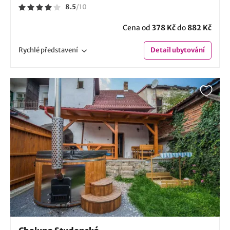
8.5
/
10
Cena od
378 Kč
do
882 Kč
Rychlé
představení
Detail
ubytování