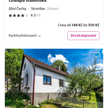
Chalupa Studenská
Jižní Čechy
Strmilov
(10 km)
8.3
/
10
Cena od
188 Kč
do
350 Kč
Rychlé
představení
Detail
ubytování