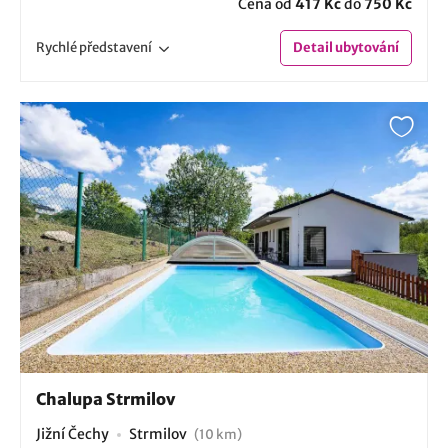
Cena od
417 Kč
do
750 Kč
Rychlé
představení
Detail
ubytování
Chalupa Strmilov
Jižní Čechy
Strmilov
(10 km)