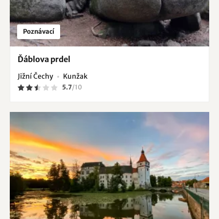
Poznávací
Ďáblova prdel
Jižní Čechy
Kunžak
5.7
/
10