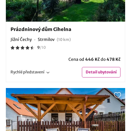
Prázdninový dům Cihelna
Jižní Čechy
Strmilov
(10 km)
9
/
10
Cena od
446 Kč
do
478 Kč
Rychlé
představení
Detail
ubytování