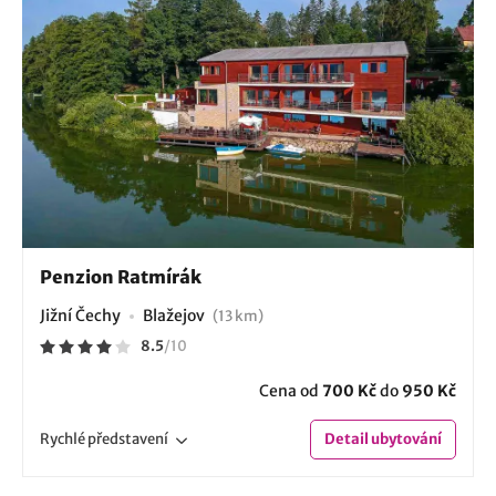
Penzion Ratmírák
Jižní Čechy
Blažejov
(13 km)
8.5
/
10
Cena od
700 Kč
do
950 Kč
Rychlé
představení
Detail
ubytování