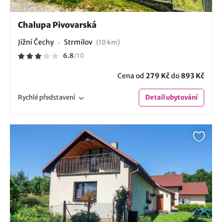
Chalupa Pivovarská
Jižní Čechy
Strmilov
(10 km)
6.8
/
10
Cena od
279 Kč
do
893 Kč
Rychlé
představení
Detail
ubytování