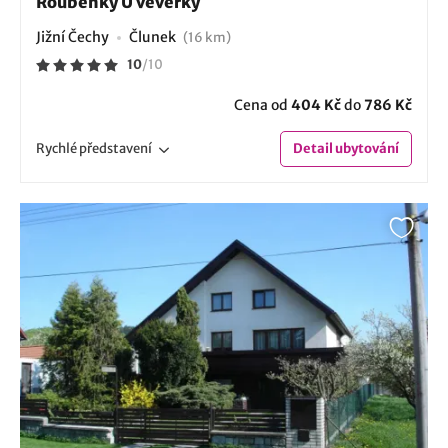
Roubenky U veverky
Jižní Čechy
Člunek
(16 km)
10
/
10
Cena od
404 Kč
do
786 Kč
Rychlé
představení
Detail
ubytování