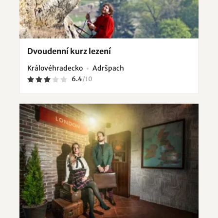
Dvoudenní kurz lezení
Královéhradecko
Adršpach
6.4
/
10