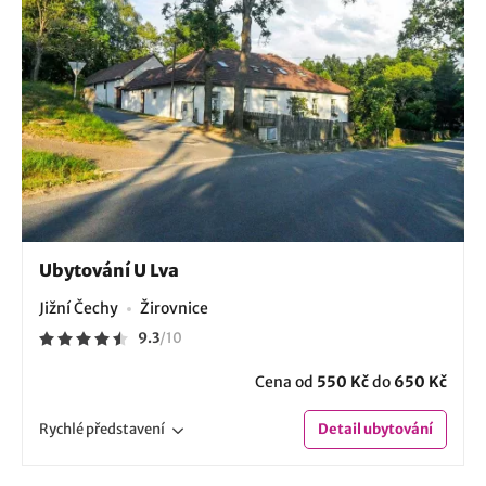
Ubytování U Lva
Jižní Čechy
Žirovnice
9.3
/
10
Cena od
550 Kč
do
650 Kč
Rychlé
představení
Detail
ubytování