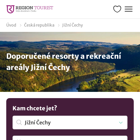
Úvod
Česká republika
Jižní Čechy
Doporučené resorty a rekreační
areály Jižní Čechy
Kam chcete jet?