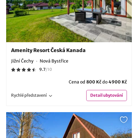
Amenity Resort Česká Kanada
Jižní Čechy
Nová Bystřice
9.7
/
10
Cena od
800 Kč
do
4900 Kč
Rychlé
představení
Detail
ubytování