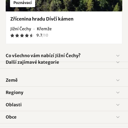
Poznávací
Zřícenina hradu Dívčí kámen
Jižní Čechy
Křemže
9.7
/
10
Co všechno vám nabízí Jižní Čechy?
Další zajímavé kategorie
Země
Regiony
Oblasti
Obce