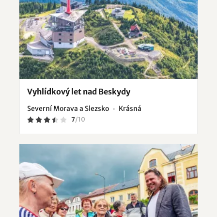
Vyhlídkový let nad Beskydy
Severní Morava a Slezsko
Krásná
7
/
10