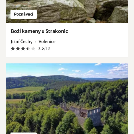
Poznávací
Boží kameny u Strakonic
Jižní Čechy
Volenice
7.5
/
10