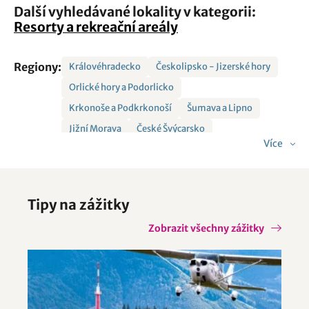
Další vyhledávané lokality v kategorii:
Resorty a rekreační areály
Regiony:
Královéhradecko
Českolipsko - Jizerské hory
Orlické hory a Podorlicko
Krkonoše a Podkrkonoší
Šumava a Lipno
Jižní Morava
České Švýcarsko
Více
Střední Morava a Jeseníky
Západní Čechy
Český ráj
Jižní Čechy
Tipy na zážitky
Zobrazit všechny zážitky