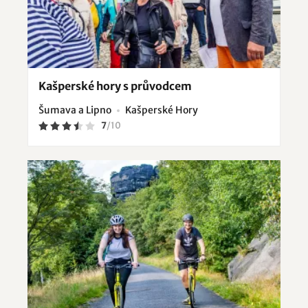
Kašperské hory s průvodcem
Šumava a Lipno
Kašperské Hory
7
/
10