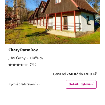
Chaty Ratmírov
Jižní Čechy
Blažejov
7
/
10
Cena od
260 Kč
do
1200 Kč
Rychlé
představení
Detail
ubytování