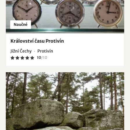
Naučné
Království času Protivín
Jižní Čechy
Protivín
10
/
10