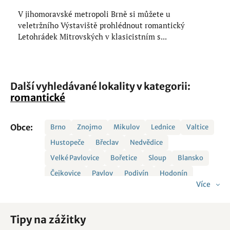
V jihomoravské metropoli Brně si můžete u
veletržního Výstaviště prohlédnout romantický
Letohrádek Mitrovských v klasicistním s...
Další vyhledávané lokality v kategorii:
romantické
Obce:
Brno
Znojmo
Mikulov
Lednice
Valtice
Hustopeče
Břeclav
Nedvědice
Velké Pavlovice
Bořetice
Sloup
Blansko
Čejkovice
Pavlov
Podivín
Hodonín
Více
Bzenec
Dolní Kounice
Kobylí
Vavřinec
Bořitov
Hnanice
Horní Břečkov
Křtiny
Tipy na zážitky
Lelekovice
Mutěnice
Plaveč
Přítluky