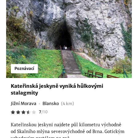
Poznávací
Kateřinská jeskyně vyniká hůlkovými
stalagmity
Jižní Morava
Blansko
(4 km)
7
/
10
Kateřinskou jeskyni najdete půl kilometru východně
od Skalního mlýna severovýchodně od Brna. Gotickým
vchodovým portálem na zač...