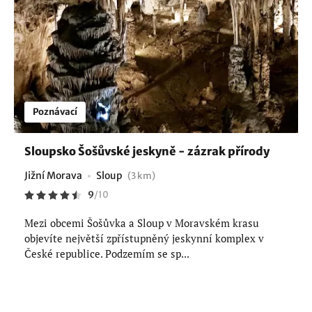
Poznávací
Sloupsko Šošůvské jeskyně - zázrak přírody
Jižní Morava
Sloup
(3 km)
9
/
10
Mezi obcemi Šošůvka a Sloup v Moravském krasu
objevíte největší zpřístupněný jeskynní komplex v
České republice. Podzemím se sp...