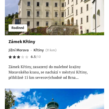
Rodinné
Zámek Křtiny
Jižní Morava
Křtiny
(11 km)
6.5
/
10
Zámek Křtiny, zasazený do malebné krajiny
Moravského krasu, se nachází v městysi Křtiny,
přibližně 15 km severovýchodně od Brna...