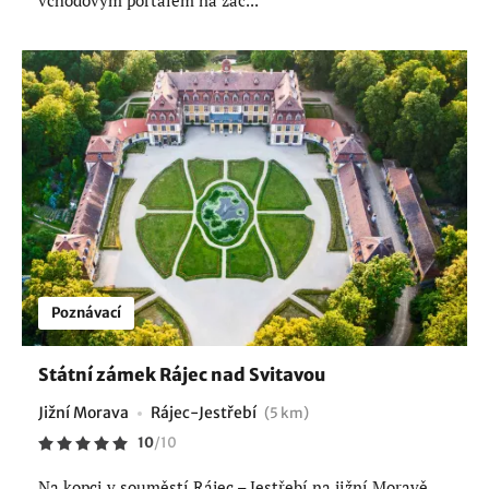
Poznávací
Státní zámek Rájec nad Svitavou
Jižní Morava
Rájec-Jestřebí
(5 km)
10
/
10
Na kopci v souměstí Rájec – Jestřebí na jižní Moravě