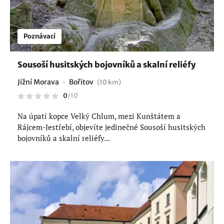
Poznávací
Sousoší husitských bojovníků a skalní reliéfy
Jižní Morava
Bořitov
(10 km)
0
/
10
Na úpatí kopce Velký Chlum, mezi Kunštátem a
Rájcem-Jestřebí, objevíte jedinečné Sousoší husitských
bojovníků a skalní reliéfy...