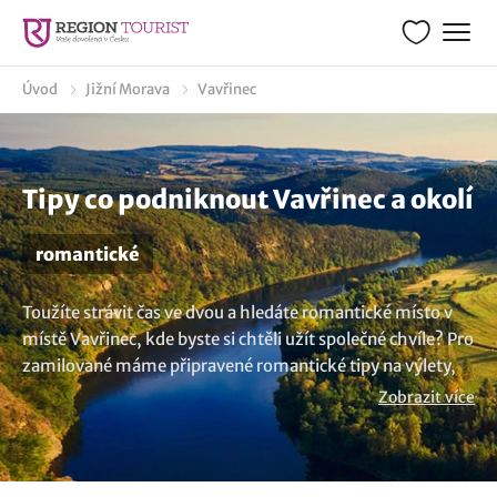
Úvod
Jižní Morava
Vavřinec
Tipy co podniknout Vavřinec a okolí
romantické
Toužíte strávit čas ve dvou a hledáte romantické místo v
místě Vavřinec, kde byste si chtěli užít společné chvíle? Pro
zamilované máme připravené romantické tipy na výlety,
které by vás mohly zaujmout. Cestování ve dvou je
Zobrazit více
ideálním způsobem, jak posílit vztah a prožít
nezapomenutelné okamžiky. Romantická místa vám
přinesou společnou radost a vzpomínky.