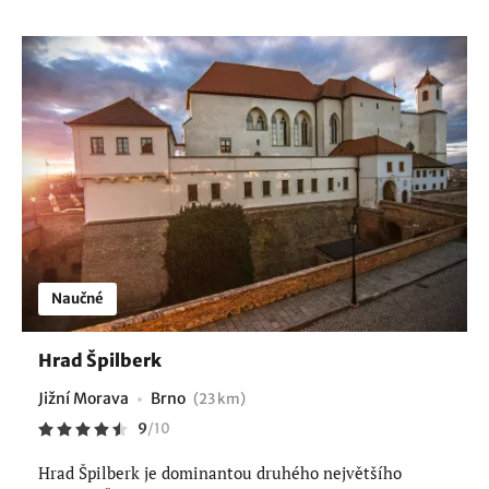
Naučné
Hrad Špilberk
Jižní Morava
Brno
(23 km)
9
/
10
Hrad Špilberk je dominantou druhého největšího