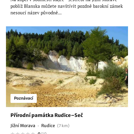
poblíž Blanska můžete navštívit pozdně barokní zámek
nesoucí název původně...
Poznávací
Přírodní památka Rudice–Seč
Jižní Morava
Rudice
(7 km)
0
/
10