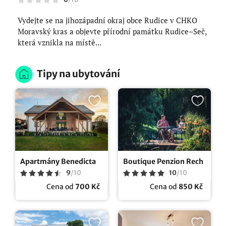
Vydejte se na jihozápadní okraj obce Rudice v CHKO
Moravský kras a objevte přírodní památku Rudice–Seč,
která vznikla na místě...
Tipy na ubytování
Apartmány Benedicta
Boutique Penzion Rech
9
/
10
10
/
10
Cena od
700 Kč
Cena od
850 Kč