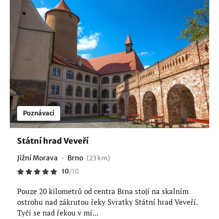
Poznávací
Státní hrad Veveří
Jižní Morava
Brno
(23 km)
10
/
10
Pouze 20 kilometrů od centra Brna stojí na skalním
ostrohu nad zákrutou řeky Svratky Státní hrad Veveří.
Tyčí se nad řekou v mí...