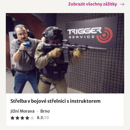
Rájec-Jestřebí
Rosice
Rudice
Strážnice
Zobrazit všechny zážitky
Šardice
Uherčice
Vracov
Vratěnín
Vrbice
Zaječí
Židlochovice
Střelba v bojové střelnici s instruktorem
Jižní Morava
Brno
8.5
/
10