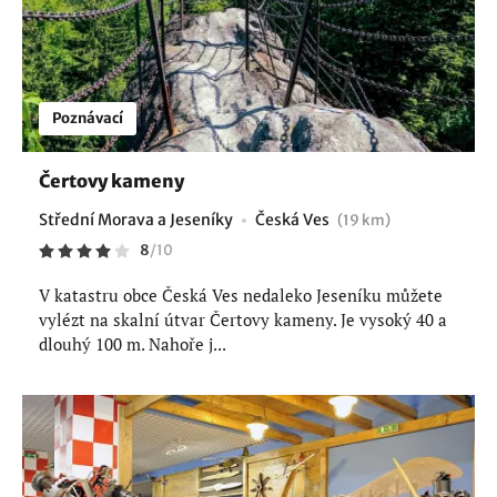
Poznávací
Čertovy kameny
Střední Morava a Jeseníky
Česká Ves
(19 km)
8
/
10
V katastru obce Česká Ves nedaleko Jeseníku můžete
vylézt na skalní útvar Čertovy kameny. Je vysoký 40 a
dlouhý 100 m. Nahoře j...