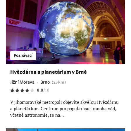
Poznávací
Hvězdárna a planetárium v Brně
Jižní Morava
Brno
(23 km)
8.8
/
10
V jihomoravské metropoli objevíte skvělou Hvězdárnu
a planetárium. Centrum pro popularizaci mnoha věd,
včetně astronomie, se na...