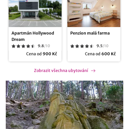
Apartmán Hollywood
Penzion malá farma
Dream
9.8
/
10
9.5
/
10
Cena od
900 Kč
Cena od
600 Kč
Zobrazit všechna ubytování