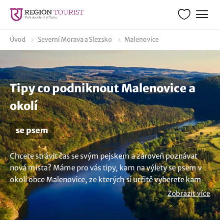
Úvod
Severní Morava a Slezsko
Malenovice
Tipy co podniknout Malenovice a
okolí
se psem
Chcete strávit čas se svým pejskem a zároveň poznávat
nová místa? Máme pro vás tipy, kam na výlety se psem v
okolí obce Malenovice, ze kterých si určitě vyberete kam
vyrazit! V našem výběru najdete nejrůznější lokality, kde
Zobrazit více
váš pes bude mít možnost pobíhat, prozkoumávat nové
vůně a možná naváže i nová psí přátelství. Vsadíme se, že