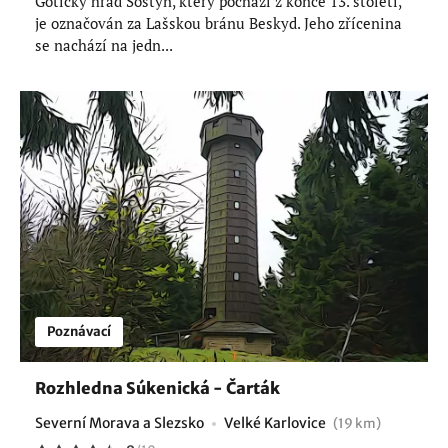
Gotický hrad Šostýn, který pochází z konce 13. století,
je označován za Lašskou bránu Beskyd. Jeho zřícenina
se nachází na jedn...
Poznávací
Rozhledna Súkenická - Čarták
Severní Morava a Slezsko
Velké Karlovice
(19 km)