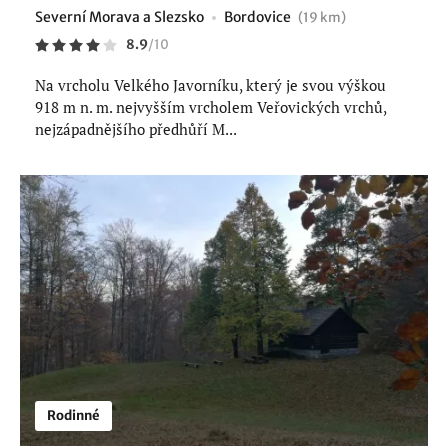
Severní Morava a Slezsko
Bordovice
(19 km)
8.9
/
10
Na vrcholu Velkého Javorníku, který je svou výškou
918 m n. m. nejvyšším vrcholem Veřovických vrchů,
nejzápadnějšího předhůří M...
Rodinné