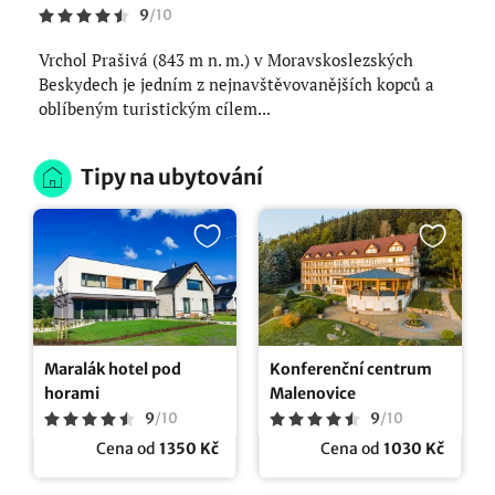
9
/
10
Vrchol Prašivá (843 m n. m.) v Moravskoslezských
Beskydech je jedním z nejnavštěvovanějších kopců a
oblíbeným turistickým cílem...
Tipy na ubytování
Maralák hotel pod
Konferenční centrum
horami
Malenovice
9
/
10
9
/
10
Cena od
1350 Kč
Cena od
1030 Kč