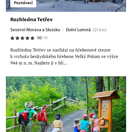
Poznávací
Rozhledna Tetřev
Severní Morava a Slezsko
Dolní Lomná
(21 km)
10
/
10
Rozhledna Tetřev se nachází na hřebenové stezce
k vrcholu beskydského hřebene Velký Polom ve výšce
944 m n. m. Najdete ji v blí...