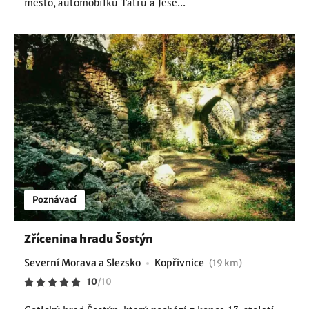
město, automobilku Tatru a Jese...
Poznávací
Zřícenina hradu Šostýn
Severní Morava a Slezsko
Kopřivnice
(19 km)
10
/
10