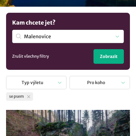
to pro něj bude nezapomenutelné dobrodružství a
rozhodně vám poděkuje více než kdybyste ho nechali
doma. Tak mrkněte kam se psem v obci Malenovice.
Kam chcete jet?
Zrušit všechny filtry
Zobrazit
Typ výletu
Pro koho
se psem