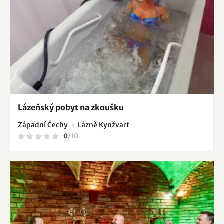
Lázeňský pobyt na zkoušku
Západní Čechy
Lázně Kynžvart
0
/
10