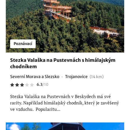
Poznávací
Stezka Valaška na Pustevnách s himálajským
chodníkem
Severní Morava a Slezsko
Trojanovice
(14 km)
6.3
/
10
Stezka Valaška na Pustevnách v Beskydech má své
rarity. Například himálajský chodník, který je zavěšený
ve vzduchu. Popularitu...