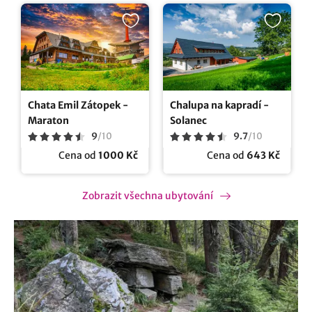
Chata Emil Zátopek -
Chalupa na kapradí -
Maraton
Solanec
9
/
10
9.7
/
10
Cena od
1000 Kč
Cena od
643 Kč
Zobrazit všechna ubytování