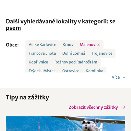
Další vyhledávané lokality v kategorii:
se
psem
Obce:
Velké Karlovice
Krnov
Malenovice
Francova Lhota
Dolní Lomná
Trojanovice
Kopřivnice
Rožnov pod Radhoštěm
Frýdek-Místek
Ostravice
Karolinka
Více
Město Albrechtice
Starý Jičín
Bohumín
Bordovice
Čeladná
Komorní Lhotka
Tipy na zážitky
Milíkov
Opava
Radkov
Svobodné Heřmanice
Vřesina
Zašová
Zobrazit všechny zážitky