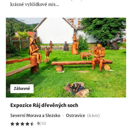
krásné vyhlídkové mís...
Zábavné
Expozice Ráj dřevěných soch
Severní Morava a Slezsko
Ostravice
(4 km)
9
/
10