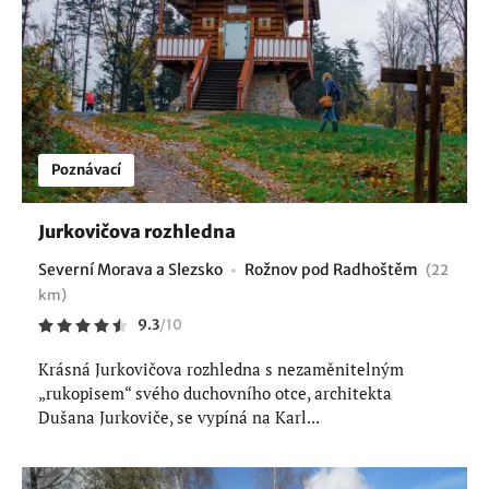
Poznávací
Jurkovičova rozhledna
Severní Morava a Slezsko
Rožnov pod Radhoštěm
(22
km)
9.3
/
10
Krásná Jurkovičova rozhledna s nezaměnitelným
„rukopisem“ svého duchovního otce, architekta
Dušana Jurkoviče, se vypíná na Karl...