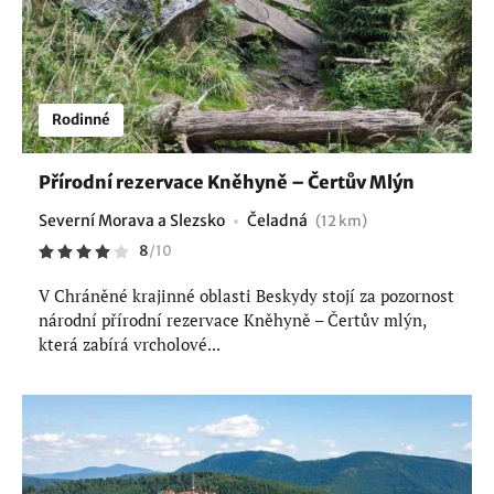
Rodinné
Přírodní rezervace Kněhyně – Čertův Mlýn
Severní Morava a Slezsko
Čeladná
(12 km)
8
/
10
V Chráněné krajinné oblasti Beskydy stojí za pozornost
národní přírodní rezervace Kněhyně – Čertův mlýn,
která zabírá vrcholové...