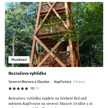
Poznávací
Bezručova vyhlídka
Severní Morava a Slezsko
Kopřivnice
(19 km)
10
/
10
Bezručovu vyhlídku najdete na hřebeni Brd nad
městem Kopřivnice na severní Moravě. Uvidíte z ní