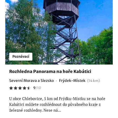
Poznávací
Rozhledna Panorama na hoře Kabátici
Severní Morava a Slezsko
Frýdek-Místek
(14 km)
9
/
10
U obce Chlebovice, 5 km od Frýdku-Místku se na hoře
Kabátici můžete rozhlédnout do půvabného kraje z
železné rozhledny. Nese ná...