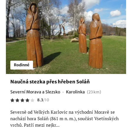
Rodinné
Naučná stezka přes hřeben Soláň
Severní Morava a Slezsko
Karolinka
(23 km)
8.3
/
10
Severně od Velkých Karlovic na východní Moravě se
nachází hora Soláň (861 m n. m.), součást Vsetínských
vrchů. Patří mezi nejkr...