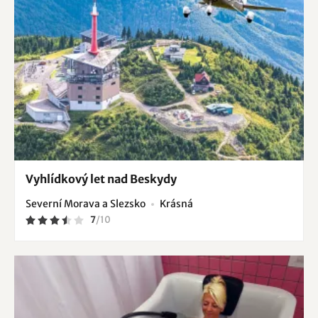
Vyhlídkový let nad Beskydy
Severní Morava a Slezsko
Krásná
7
/
10