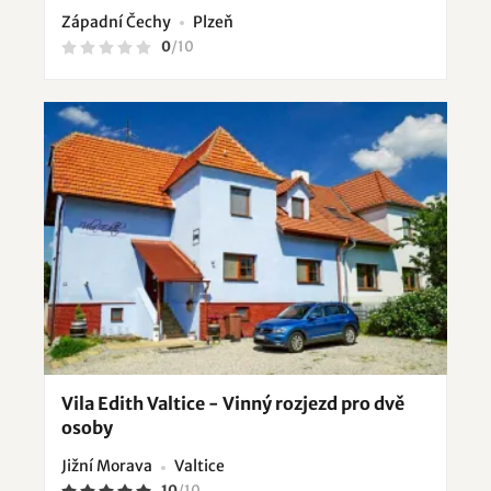
Západní Čechy
Plzeň
0
/
10
Vila Edith Valtice - Vinný rozjezd pro dvě
osoby
Jižní Morava
Valtice
10
/
10