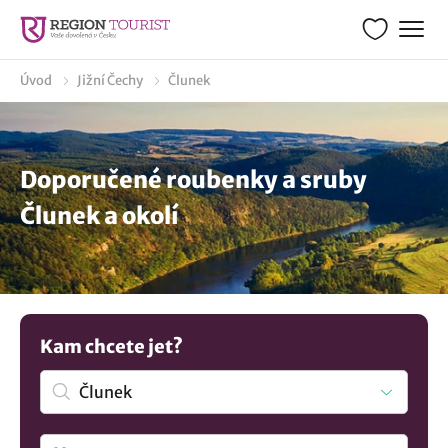
Úvod
Jižní Čechy
Člunek
Doporučené roubenky a sruby
Člunek a okolí
Kam chcete jet?