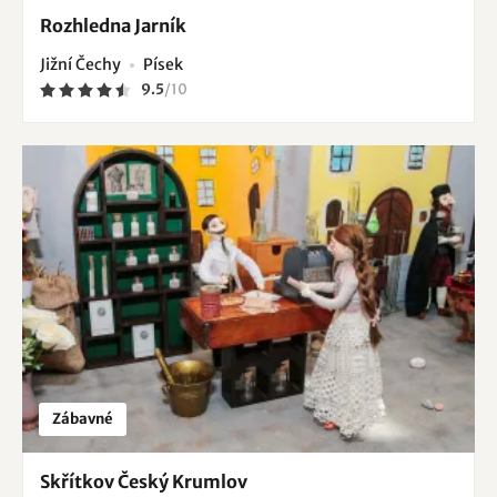
Rozhledna Jarník
Jižní Čechy
Písek
9.5
/
10
Zábavné
Skřítkov Český Krumlov