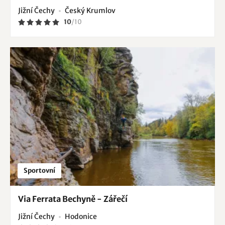
Jižní Čechy
Český Krumlov
10
/
10
Sportovní
Via Ferrata Bechyně - Zářečí
Jižní Čechy
Hodonice