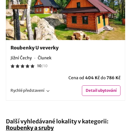
Roubenky U veverky
Jižní Čechy
Člunek
10
/
10
Cena od
404 Kč
do
786 Kč
Rychlé
představení
Detail
ubytování
Další vyhledávané lokality v kategorii:
Roubenky a sruby