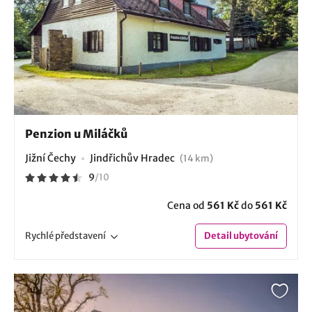
Penzion u Miláčků
Jižní Čechy
Jindřichův Hradec
(14 km)
9
/
10
Cena od
561 Kč
do
561 Kč
Rychlé
představení
Detail
ubytování