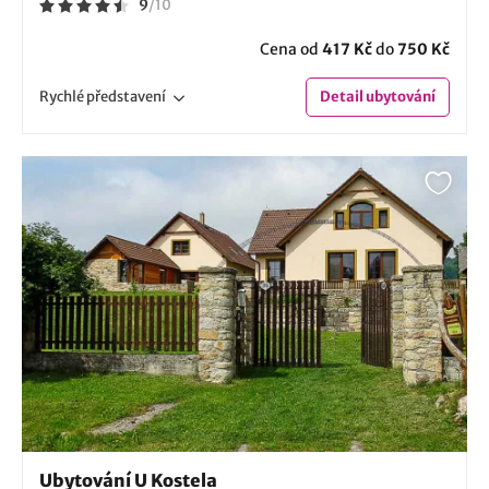
9
/
10
Cena od
417 Kč
do
750 Kč
Rychlé
představení
Detail
ubytování
Ubytování U Kostela