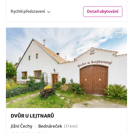
Rychlé
představení
Detail
ubytování
DVŮR U LEJTNARŮ
Jižní Čechy
Bednáreček
(11 km)