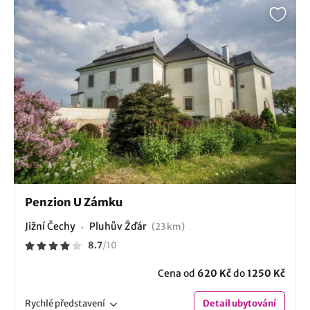
Penzion U Zámku
Jižní Čechy
Pluhův Žďár
(23 km)
8.7
/
10
Cena od
620 Kč
do
1250 Kč
Rychlé
představení
Detail
ubytování