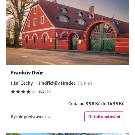
Frankův Dvůr
Jižní Čechy
Jindřichův Hradec
(15 km)
8.5
/
10
Cena od
998 Kč
do
1495 Kč
Rychlé
představení
Detail
ubytování