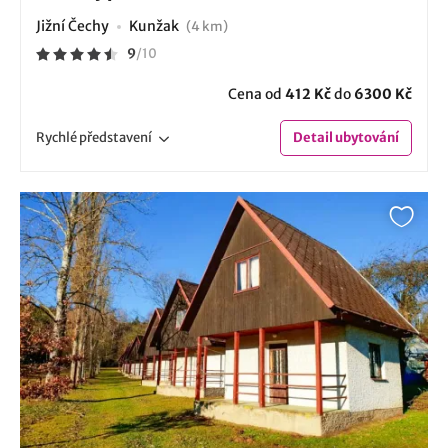
Jižní Čechy
Kunžak
(4 km)
9
/
10
Cena od
412 Kč
do
6300 Kč
Rychlé
představení
Detail
ubytování