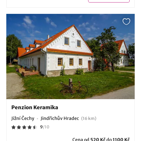
Penzion Keramika
Jižní Čechy
Jindřichův Hradec
(16 km)
9
/
10
Cena od
520 Kč
do
1100 Kč