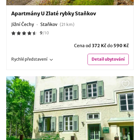
Apartmány U Zlaté rybky Staňkov
Jižní Čechy
Staňkov
(21 km)
9
/
10
Cena od
372 Kč
do
590 Kč
Rychlé
představení
Detail
ubytování