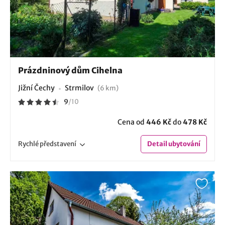
Prázdninový dům Cihelna
Jižní Čechy
Strmilov
(6 km)
9
/
10
Cena od
446 Kč
do
478 Kč
Rychlé
představení
Detail
ubytování