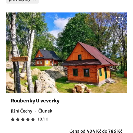
Roubenky U veverky
Jižní Čechy
Člunek
10
/
10
Cena od
404 Kč
do
786 Kč