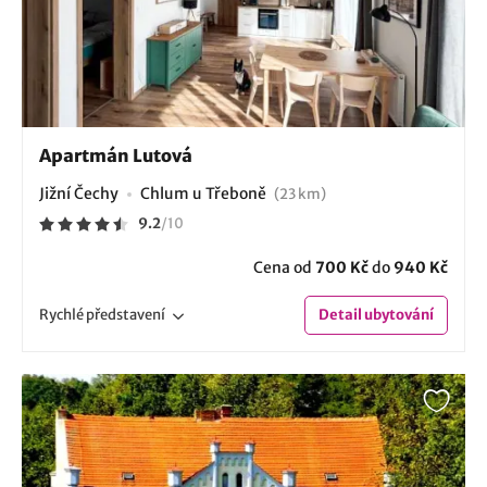
Apartmán Lutová
Jižní Čechy
Chlum u Třeboně
(23 km)
9.2
/
10
Cena od
700 Kč
do
940 Kč
Rychlé
představení
Detail
ubytování