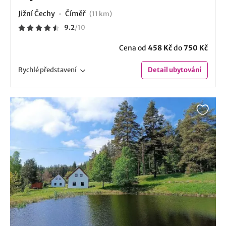
Jižní Čechy
Číměř
(11 km)
9.2
/
10
Cena od
458 Kč
do
750 Kč
Rychlé
představení
Detail
ubytování