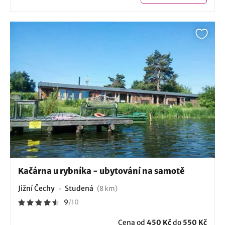
Kačárna u rybníka - ubytování na samotě
Jižní Čechy
Studená
(8 km)
9
/
10
Cena od
450 Kč
do
550 Kč