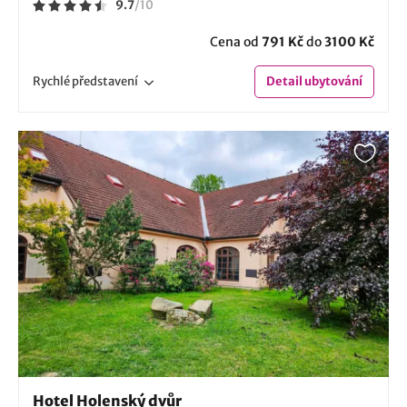
9.7
/
10
Cena od
791 Kč
do
3100 Kč
Rychlé
představení
Detail
ubytování
Hotel Holenský dvůr