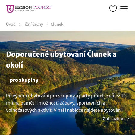
Úvod
Jižní Čechy
Člunek
Doporučené ubytování Člunek a
okolí
pro skupiny
Při výběru ubytování pro skupiny a party přátel je důležité
mít na paměti i možnosti zábavy, sportovních a
volnočasových aktivit. V naší nabídce najdete ubytování
pro 15, 20, 30, 40, 50, 80, 100 a samozřejmě i více osob v
Zobrazit více
okolí obce Člunek. Nezáleží na tom, zda plánujete firemní
akci, teambuilding, oslavu, párty nebo jste prostě skupina