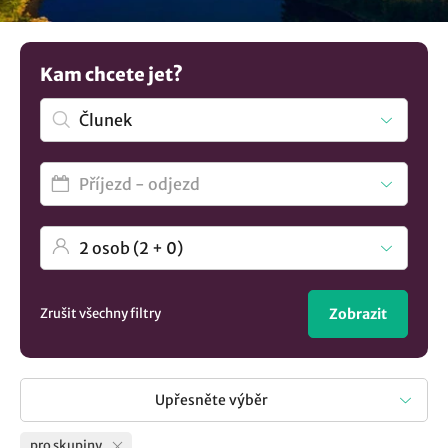
přátel, která si chce užít společně příjemné chvíle. Máme
pro vás připravený velký výběr. Máte jinou představu?
Podívejte se na více tipů na
ubytování v lokalitě Člunek
..
Kam chcete jet?
Zrušit všechny filtry
Zobrazit
Upřesněte výběr
pro skupiny