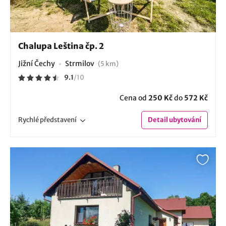
Chalupa Leština čp. 2
Jižní Čechy
Strmilov
(5 km)
9.1
/
10
Cena od
250 Kč
do
572 Kč
Rychlé
představení
Detail
ubytování