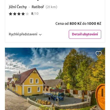
Jižní Čechy
Ratiboř
(21 km)
8
/
10
Cena od
800 Kč
do
1000 Kč
Rychlé
představení
Detail
ubytování