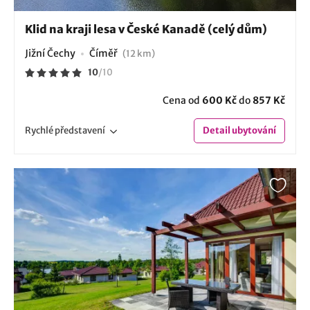
Klid na kraji lesa v České Kanadě (celý dům)
Jižní Čechy
Číměř
(12 km)
10
/
10
Cena od
600 Kč
do
857 Kč
Rychlé
představení
Detail
ubytování