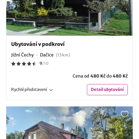
Ubytování v podkroví
Jižní Čechy
Dačice
(13 km)
9
/
10
Cena od
480 Kč
do
480 Kč
Rychlé
představení
Detail
ubytování