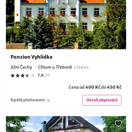
Penzion Vyhlídka
Jižní Čechy
Chlum u Třeboně
(23 km)
7.8
/
10
Cena od
400 Kč
do
450 Kč
Rychlé
představení
Detail
ubytování