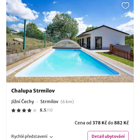
Chalupa Strmilov
Jižní Čechy
Strmilov
(6 km)
8.5
/
10
Cena od
378 Kč
do
882 Kč
Rychlé
představení
Detail
ubytování