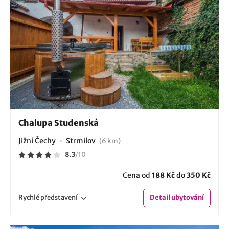
Chalupa Studenská
Jižní Čechy
Strmilov
(6 km)
8.3
/
10
Cena od
188 Kč
do
350 Kč
Rychlé
představení
Detail
ubytování