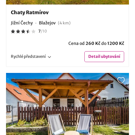
Chaty Ratmírov
Jižní Čechy
Blažejov
(4 km)
7
/
10
Cena od
260 Kč
do
1200 Kč
Rychlé
představení
Detail
ubytování