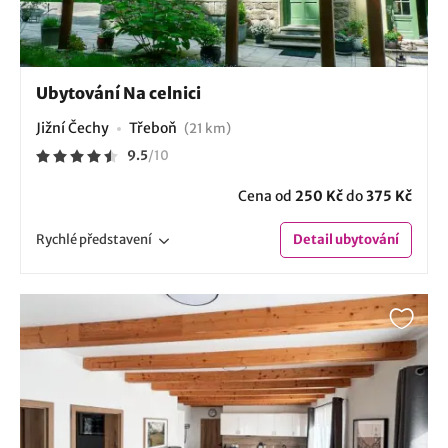
Ubytování Na celnici
Jižní Čechy
Třeboň
(21 km)
9.5
/
10
Cena od
250 Kč
do
375 Kč
Rychlé
představení
Detail
ubytování