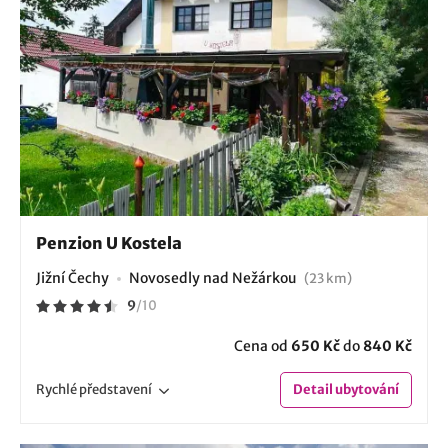
Penzion U Kostela
Jižní Čechy
Novosedly nad Nežárkou
(23 km)
9
/
10
Cena od
650 Kč
do
840 Kč
Rychlé
představení
Detail
ubytování