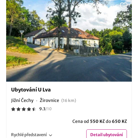
Ubytování U Lva
Jižní Čechy
Žirovnice
(16 km)
9.3
/
10
Cena od
550 Kč
do
650 Kč
Rychlé
představení
Detail
ubytování