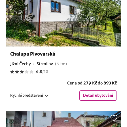
Chalupa Pivovarská
Jižní Čechy
Strmilov
(6 km)
6.8
/
10
Cena od
279 Kč
do
893 Kč
Rychlé
představení
Detail
ubytování