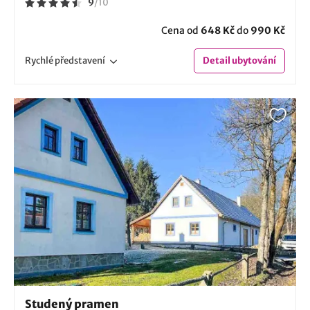
9
/
10
Cena od
648 Kč
do
990 Kč
Rychlé
představení
Detail
ubytování
Studený pramen