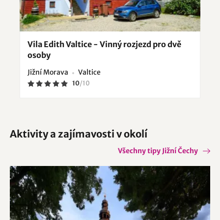
Vila Edith Valtice - Vinný rozjezd pro dvě
osoby
Jižní Morava
Valtice
10
/
10
Aktivity a zajímavosti v okolí
Všechny tipy Jižní Čechy