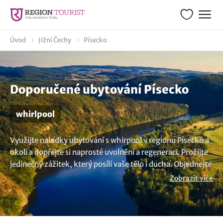
Úvod
Jižní Čechy
Písecko
Doporučené ubytování Písecko
whirlpool
Využijte nabídky ubytování s whirpool v regionu Písecko a
okolí a dopřejte si naprosté uvolnění a regeneraci. Prožijte
jedinečný zážitek, který posílí vaše tělo i ducha. Objednejte
si pobyt s whirlpool a nechte se rozmazlovat ve skvělém
Zobrazit více
prostředí, které vám poskytne pohodu a odpočinek. Máte
jinou představu? V nabídce máme více možností
ubytování
v lokalitě Písecko
..