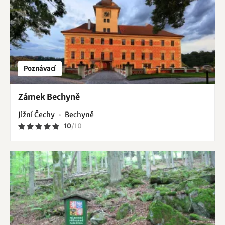
Poznávací
Zámek Bechyně
Jižní Čechy
Bechyně
10
/
10