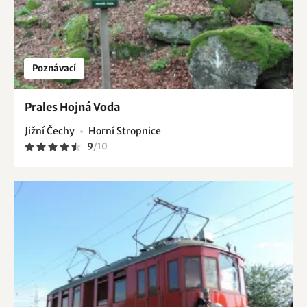
Poznávací
Prales Hojná Voda
Jižní Čechy
Horní Stropnice
9
/
10