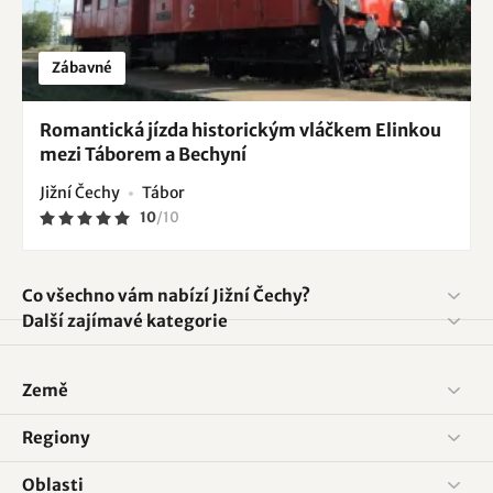
Zábavné
Romantická jízda historickým vláčkem Elinkou
mezi Táborem a Bechyní
Jižní Čechy
Tábor
10
/
10
Co všechno vám nabízí Jižní Čechy?
Další zajímavé kategorie
Země
Regiony
Oblasti