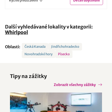
Rychlé
představení
Detail
ubytování
Další vyhledávané lokality v kategorii:
Whirlpool
Oblasti:
Česká Kanada
Jindřichohradecko
Novohradské hory
Písecko
Tipy na zážitky
Zobrazit všechny zážitky