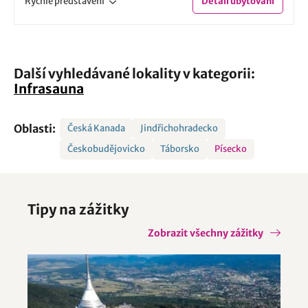
Rychlé
představení
Detail
ubytování
Další vyhledávané lokality v kategorii:
Infrasauna
Oblasti:
Česká Kanada
Jindřichohradecko
Českobudějovicko
Táborsko
Písecko
Tipy na zážitky
Zobrazit všechny zážitky