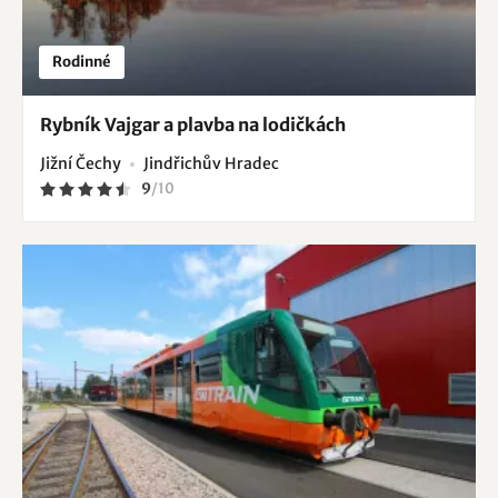
Rodinné
Rybník Vajgar a plavba na lodičkách
Jižní Čechy
Jindřichův Hradec
9
/
10