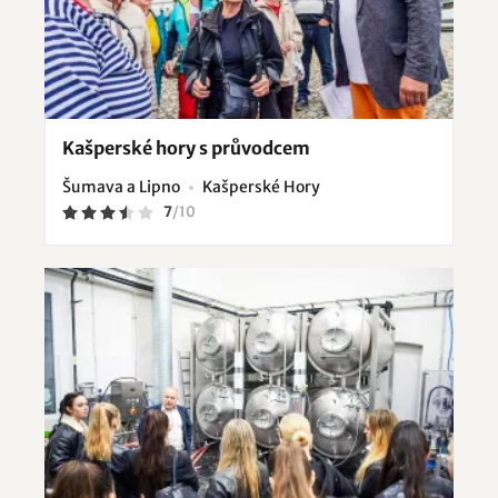
Kašperské hory s průvodcem
Šumava a Lipno
Kašperské Hory
7
/
10