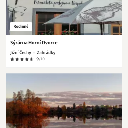
Rodinné
Sýrárna Horní Dvorce
Jižní Čechy
Zahrádky
9
/
10