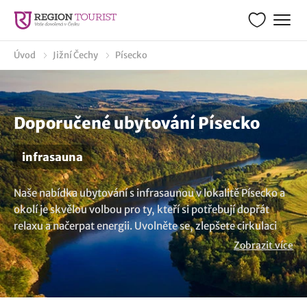
Úvod
Jižní Čechy
Písecko
Doporučené ubytování Písecko
infrasauna
Naše nabídka ubytování s infrasaunou v lokalitě Písecko a
okolí je skvělou volbou pro ty, kteří si potřebují dopřát
relaxu a načerpat energii. Uvolněte se, zlepšete cirkulaci
krve a dopřejte si okamžiky vnitřního klidu. Ponořte se do
Zobrazit více
světa relaxace a revitalizace v infrasauně. Výtečné pro vaše
zdraví. Potřebujete více možností? Prohlédněte si více
ubytování v lokalitě Písecko
..