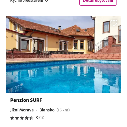
Rychlé
představení
Detail
ubytování
Penzion SURF
Jižní Morava
Blansko
(15 km)
9
/
10