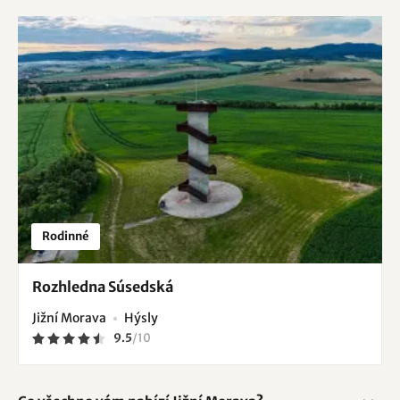
Rodinné
Rozhledna Súsedská
Jižní Morava
Hýsly
9.5
/
10