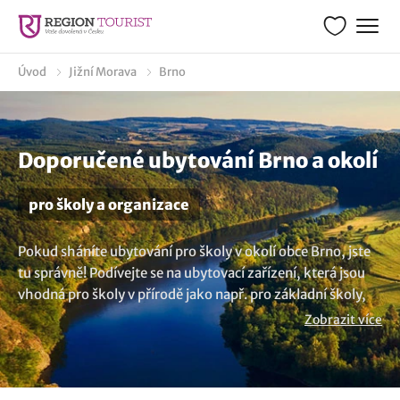
Úvod
Jižní Morava
Brno
Doporučené ubytování Brno a okolí
pro školy a organizace
Pokud sháníte ubytování pro školy v okolí obce Brno, jste
tu správně! Podívejte se na ubytovací zařízení, která jsou
vhodná pro školy v přírodě jako např. pro základní školy,
ale také mateřské školky a různé organizace. Zajímavou
Zobrazit více
alternativou jsou rekreační střediska s dostatečně velkou
kapacitou pro uspořádní vzdělávacích programů a škol v
přírodě. MChcete více variant? Prohlédněte si naši nabídku