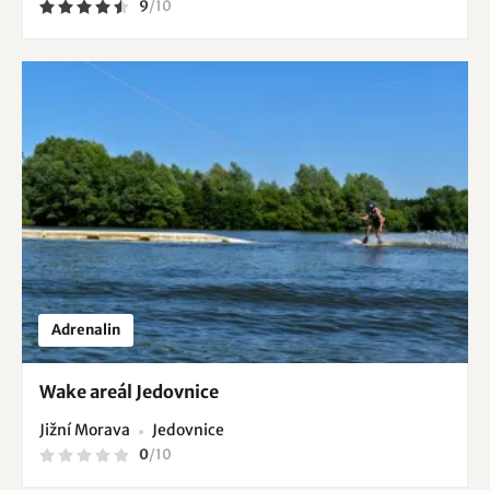
9
/
10
Adrenalin
Wake areál Jedovnice
Jižní Morava
Jedovnice
0
/
10