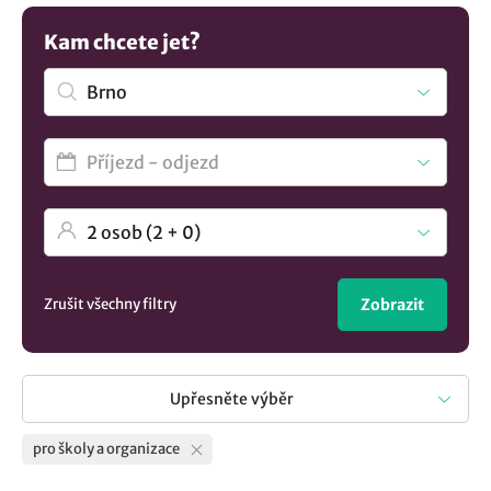
všech
ubytování v lokalitě Brno
..
Kam chcete jet?
Zrušit všechny filtry
Zobrazit
Upřesněte výběr
pro školy a organizace