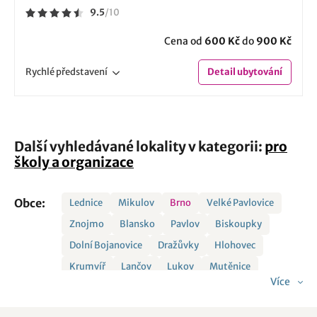
9.5
/
10
Cena od
600 Kč
do
900 Kč
Rychlé
představení
Detail
ubytování
Další vyhledávané lokality v kategorii:
pro
školy a organizace
Obce:
Lednice
Mikulov
Brno
Velké Pavlovice
Znojmo
Blansko
Pavlov
Biskoupky
Dolní Bojanovice
Dražůvky
Hlohovec
Krumvíř
Lančov
Lukov
Mutěnice
Více
Nemojany
Pavlice
Sedlec
Strachotín
Šatov
Štítary
Tvrdonice
Vísky
Zaječí