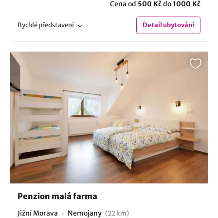
Cena od
500 Kč
do
1000 Kč
Rychlé
představení
Detail
ubytování
Penzion malá farma
Jižní Morava
Nemojany
(22 km)