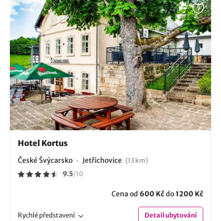
Hotel Kortus
České Švýcarsko
Jetřichovice
(13 km)
9.5
/
10
Cena od
600 Kč
do
1200 Kč
Rychlé
představení
Detail
ubytování