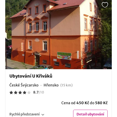
Ubytování U Křiváků
České Švýcarsko
Hřensko
(15 km)
8.7
/
10
Cena od
450 Kč
do
580 Kč
Rychlé
představení
Detail
ubytování