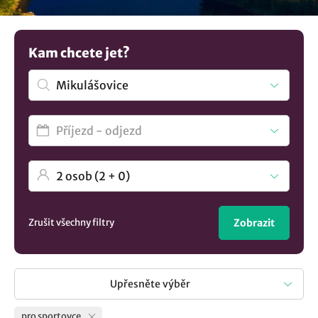
penziony s bazénem nebo třeba rekreačním střediskem s
vlastním fotbalovým hřištěm. Nenašli jste to co hledáte?
Prozkoumejte další tipy na
ubytování v lokalitě
Kam chcete jet?
Mikulášovice
..
Zrušit všechny filtry
Zobrazit
Upřesněte výběr
pro sportovce