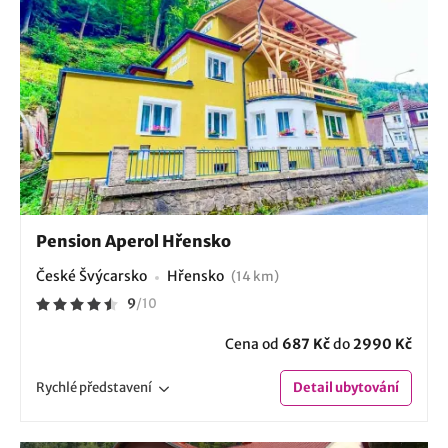
Pension Aperol Hřensko
České Švýcarsko
Hřensko
(14 km)
9
/
10
Cena od
687 Kč
do
2990 Kč
Rychlé
představení
Detail
ubytování