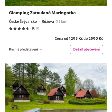
Glamping Zatoulaná Maringotka
České Švýcarsko
Růžová
(15 km)
9
/
10
Cena od
1295 Kč
do
2590 Kč
Rychlé
představení
Detail
ubytování