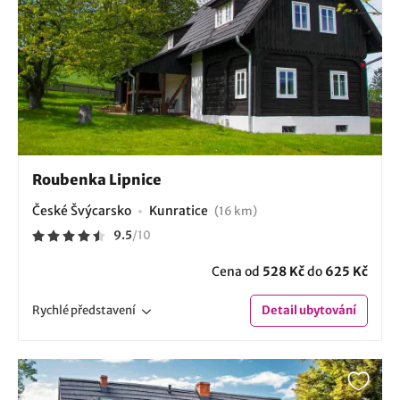
Roubenka Lipnice
České Švýcarsko
Kunratice
(16 km)
9.5
/
10
Cena od
528 Kč
do
625 Kč
Rychlé
představení
Detail
ubytování