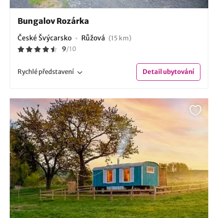
Bungalov Rozárka
České Švýcarsko
Růžová
(15 km)
9
/
10
Rychlé
představení
Detail
ubytování