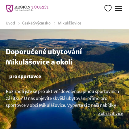
Úvod
České Švýcarsko
Mikulášovice
Doporučené ubytování
Mikulášovice a okolí
pro sportovce
Rozhodli jste se pro aktivní dovolenou plnou sportovních
zážitků? U nás objevíte skvělá ubytování přímo pro
sportovce v obci Mikulášovice. Vyberte si z naší nabídky
ubytovacích zařízení, která jsou ideální pro sportovní
Zobrazit více
pobyty, soustředění a sportovní oddíly. Od vybavených
hotelů s vlastní posilovnou, horských chat až po rodinné