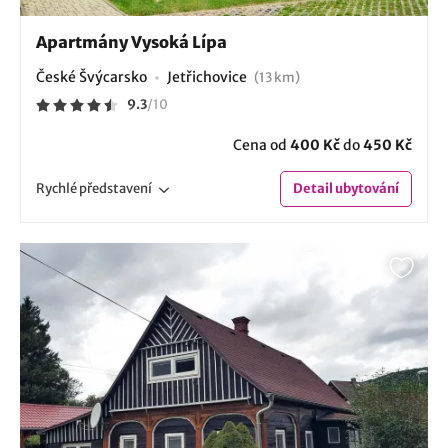
Apartmány Vysoká Lípa
České Švýcarsko
Jetřichovice
(13 km)
9.3
/
10
Cena od
400 Kč
do
450 Kč
Rychlé
představení
Detail
ubytování