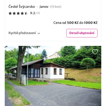
České Švýcarsko
Janov
(15 km)
9.2
/
10
Cena od
500 Kč
do
1000 Kč
Rychlé
představení
Detail
ubytování