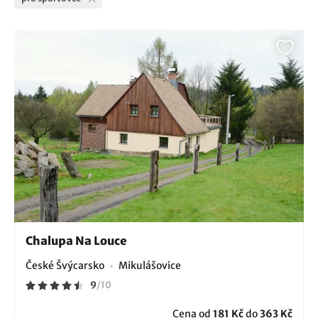
Chalupa Na Louce
České Švýcarsko
Mikulášovice
9
/
10
Cena od
181 Kč
do
363 Kč