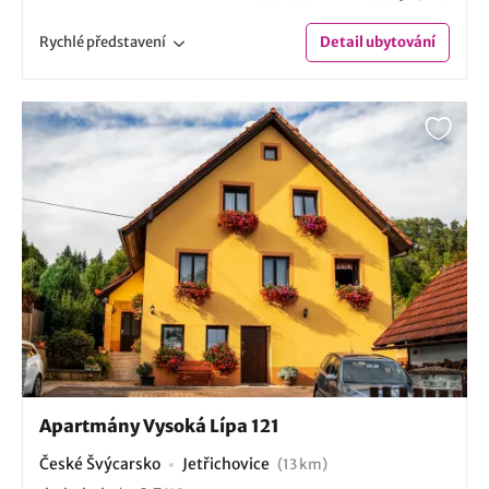
Rychlé
představení
Detail
ubytování
Apartmány Vysoká Lípa 121
České Švýcarsko
Jetřichovice
(13 km)