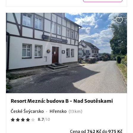
Resort Mezná: budova B - Nad Soutěskami
České Švýcarsko
Hřensko
(13 km)
8.7
/
10
Cena od
742 Kč
do
975 Kč