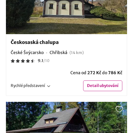
Českosaská chalupa
České Švýcarsko
Chřibská
(14 km)
9.1
/
10
Cena od
272 Kč
do
786 Kč
Rychlé
představení
Detail
ubytování