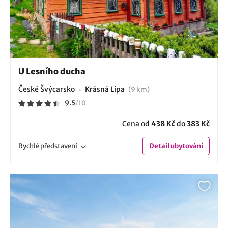
U Lesního ducha
České Švýcarsko
Krásná Lípa
(9 km)
9.5
/
10
Cena od
438 Kč
do
383 Kč
Rychlé
představení
Detail
ubytování