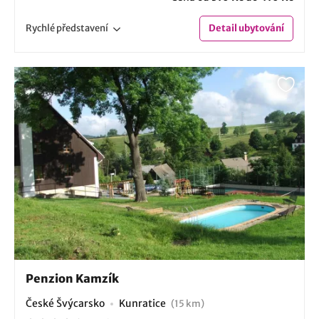
Rychlé
představení
Detail
ubytování
Penzion Kamzík
České Švýcarsko
Kunratice
(15 km)