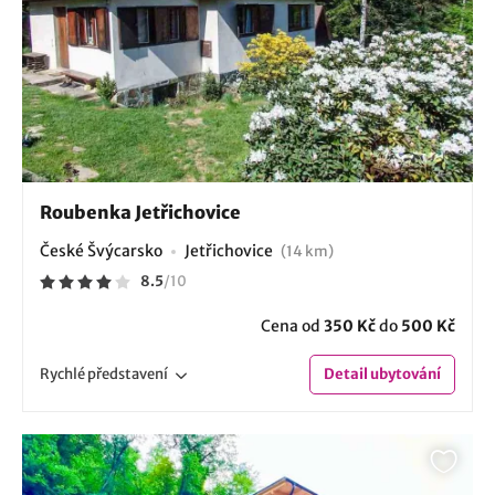
Roubenka Jetřichovice
České Švýcarsko
Jetřichovice
(14 km)
8.5
/
10
Cena od
350 Kč
do
500 Kč
Rychlé
představení
Detail
ubytování