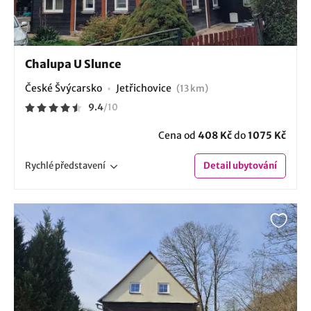
Chalupa U Slunce
České Švýcarsko
Jetřichovice
(13 km)
9.4
/
10
Cena od
408 Kč
do
1075 Kč
Rychlé
představení
Detail
ubytování