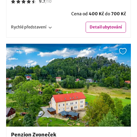
9.7
/
10
Cena od
400 Kč
do
700 Kč
Rychlé
představení
Detail
ubytování
Penzion Zvoneček