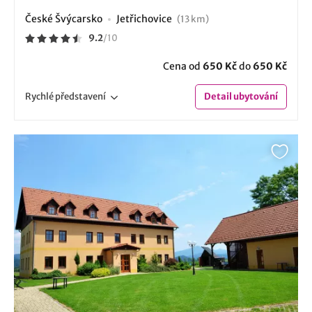
České Švýcarsko
Jetřichovice
(13 km)
9.2
/
10
Cena od
650 Kč
do
650 Kč
Rychlé
představení
Detail
ubytování