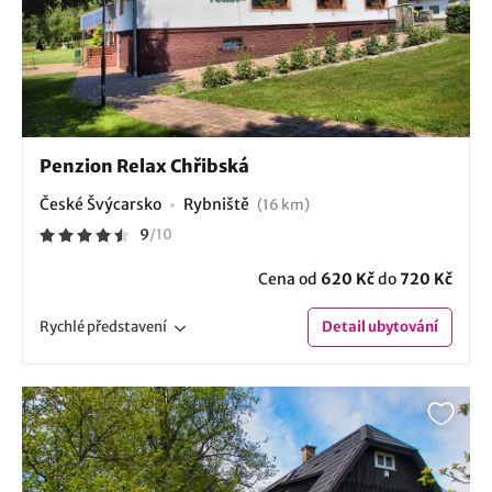
Penzion Relax Chřibská
České Švýcarsko
Rybniště
(16 km)
9
/
10
Cena od
620 Kč
do
720 Kč
Rychlé
představení
Detail
ubytování