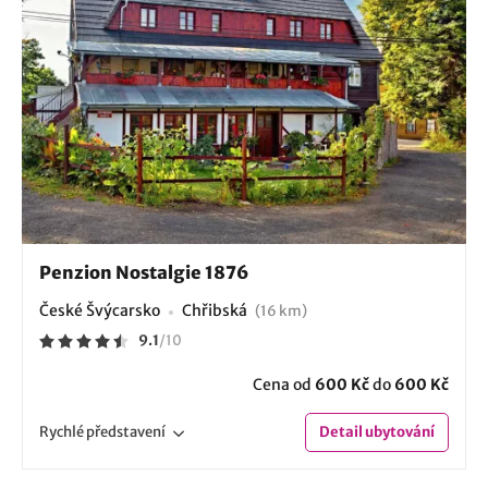
Penzion Nostalgie 1876
České Švýcarsko
Chřibská
(16 km)
9.1
/
10
Cena od
600 Kč
do
600 Kč
Rychlé
představení
Detail
ubytování