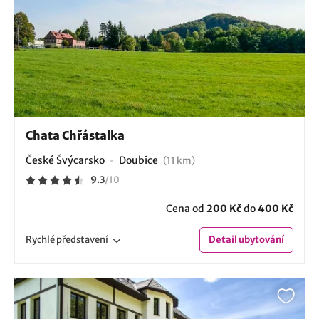
Chata Chřástalka
České Švýcarsko
Doubice
(11 km)
9.3
/
10
Cena od
200 Kč
do
400 Kč
Rychlé
představení
Detail
ubytování