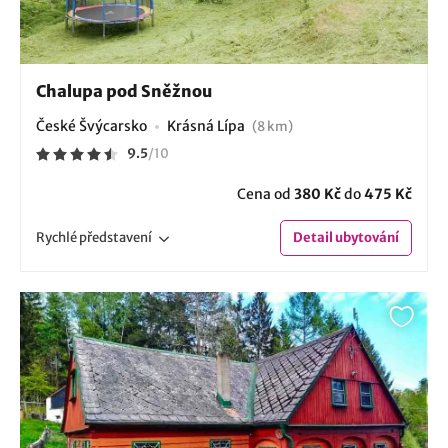
Chalupa pod Sněžnou
České Švýcarsko
Krásná Lípa
(8 km)
9.5
/
10
Cena od
380 Kč
do
475 Kč
Rychlé
představení
Detail
ubytování