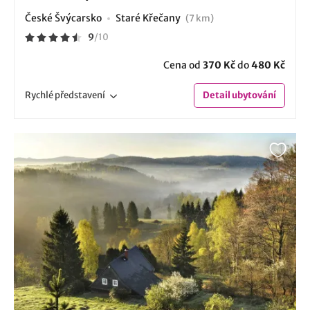
České Švýcarsko
Staré Křečany
(7 km)
9
/
10
Cena od
370 Kč
do
480 Kč
Rychlé
představení
Detail
ubytování