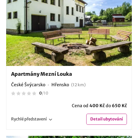
Apartmány Mezní Louka
České Švýcarsko
Hřensko
(12 km)
0
/
10
Cena od
400 Kč
do
650 Kč
Rychlé
představení
Detail
ubytování