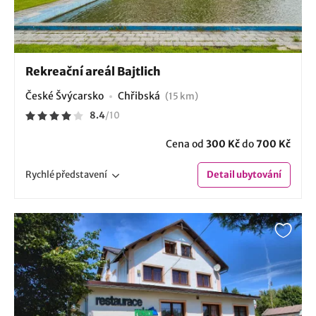
Rekreační areál Bajtlich
České Švýcarsko
Chřibská
(15 km)
8.4
/
10
Cena od
300 Kč
do
700 Kč
Rychlé
představení
Detail
ubytování