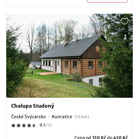
Chalupa Studený
České Švýcarsko
Kunratice
(15 km)
9.1
/
10
Cena od
310 Kč
do
410 Kč