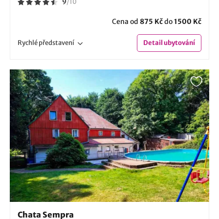
9
/
10
Cena od
875 Kč
do
1500 Kč
Rychlé
představení
Detail
ubytování
Chata Sempra