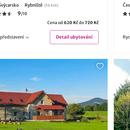
Švýcarsko
Rybniště
Čes
(16 km)
9
/
10
Cena od
620 Kč
do
720 Kč
představení
Detail
ubytování
Ryc