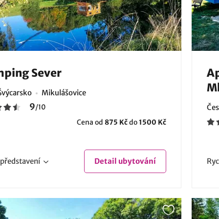
mping Sever
Ap
Ml
Švýcarsko
Mikulášovice
9
/
10
Čes
Cena od
875 Kč
do
1500 Kč
představení
Detail
ubytování
Ryc