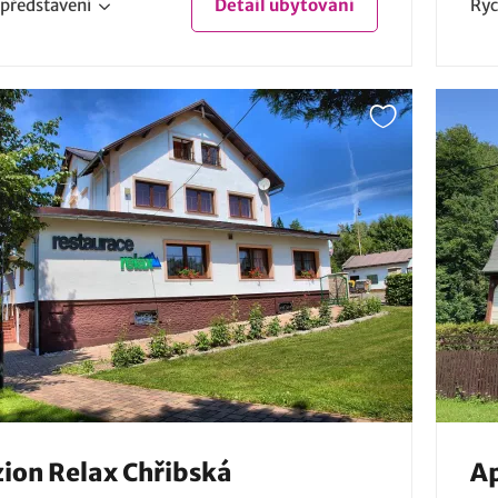
představení
Detail
ubytování
Ryc
ion Relax Chřibská
A