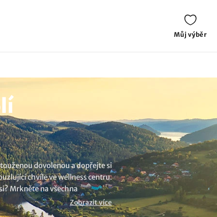
Můj výběr
lí
vytouženou dovolenou a dopřejte si
zlující chvíle ve wellness centru.
 si? Mrkněte na všechna
Zobrazit více