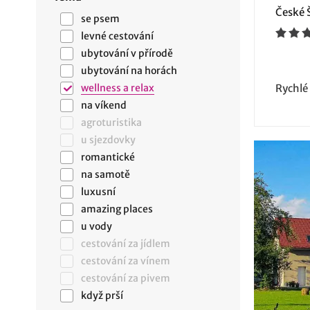
České 
se psem
levné cestování
ubytování v přírodě
ubytování na horách
wellness a relax
Rychlé
na víkend
agroturistika
u sjezdovky
romantické
na samotě
luxusní
amazing places
u vody
cestování za jídlem
cestování za vínem
cestování za pivem
když prší