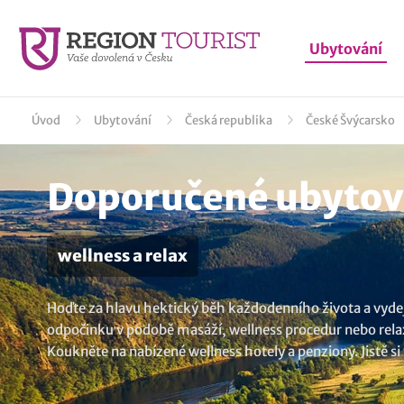
Ubytování
Úvod
Ubytování
Česká republika
České Švýcarsko
Doporučené ubytová
wellness a relax
Hoďte za hlavu hektický běh každodenního života a vydejte
odpočinku v podobě masáží, wellness procedur nebo relaxu v
Koukněte na nabízené wellness hotely a penziony. Jistě s
ubytování v lokalitě Mikulášovice
.