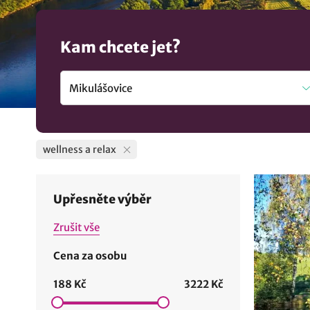
Kam chcete jet?
wellness a relax
Upřesněte výběr
Zrušit vše
Cena za osobu
188 Kč
3222 Kč