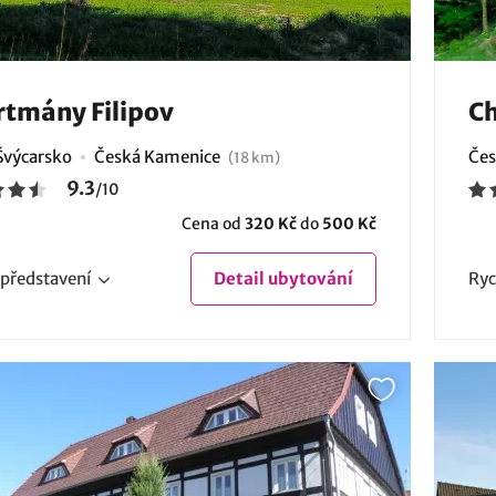
tmány Filipov
Ch
Švýcarsko
Česká Kamenice
Čes
(18 km)
9.3
/
10
Cena od
320 Kč
do
500 Kč
představení
Detail
ubytování
Ryc