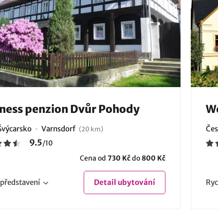
ness penzion Dvůr Pohody
We
Švýcarsko
Varnsdorf
Čes
(20 km)
9.5
/
10
Cena od
730 Kč
do
800 Kč
představení
Detail
ubytování
Ryc