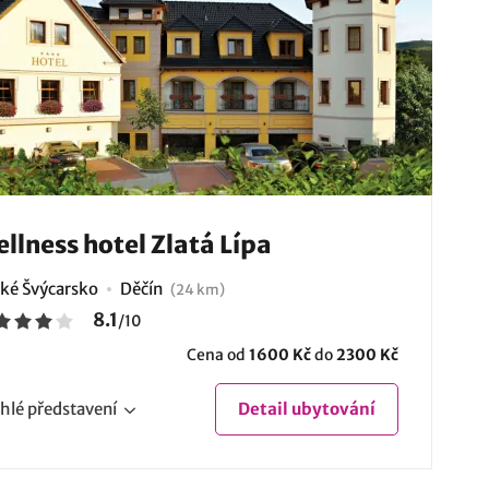
llness hotel Zlatá Lípa
ké Švýcarsko
Děčín
(24 km)
8.1
/
10
Cena od
1600 Kč
do
2300 Kč
hlé
představení
Detail
ubytování