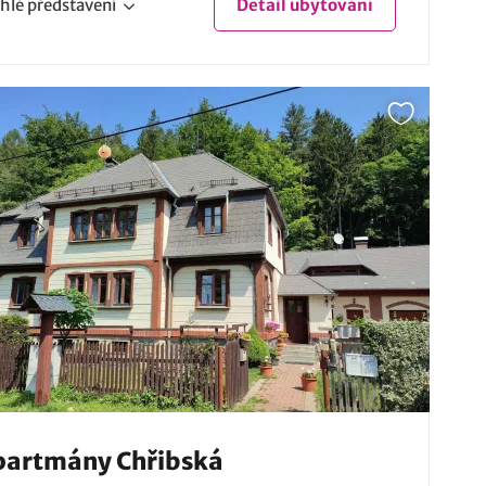
hlé
představení
Detail
ubytování
partmány Chřibská