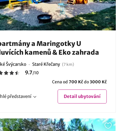
artmány a Maringotky U
uvících kamenů & Eko zahrada
ké Švýcarsko
Staré Křečany
(7 km)
9.7
/
10
Cena od
700 Kč
do
3000 Kč
hlé
představení
Detail
ubytování