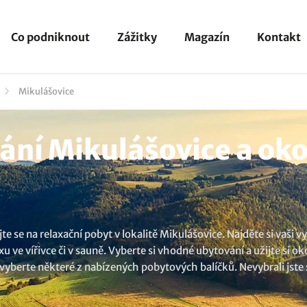
Co podniknout
Zážitky
Magazín
Kontakt
Mikulášovice
ní Mikulášovice a oko
 se na relaxační pobyt v lokalitě Mikulášovice. Najděte si vaši 
e vířivce či v sauně. Vyberte si vhodné ubytování a užijte si okou
i vyberte některé z nabízených pobytových balíčků. Nevybrali jste