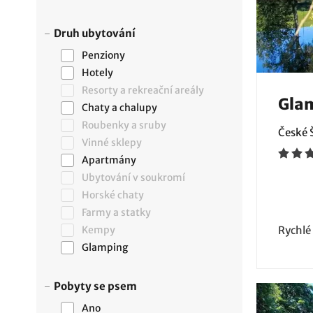
Druh ubytování
Penziony
Hotely
Resorty a rekreační areály
Gla
Chaty a chalupy
Roubenky a sruby
České 
Vinné sklepy
Apartmány
Ubytování v soukromí
Horské chaty
Farmy a statky
Kempy
Rychlé
Glamping
Pobyty se psem
Ano