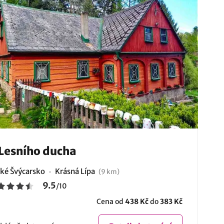
Lesního ducha
ké Švýcarsko
Krásná Lípa
(9 km)
9.5
/
10
Cena od
438 Kč
do
383 Kč