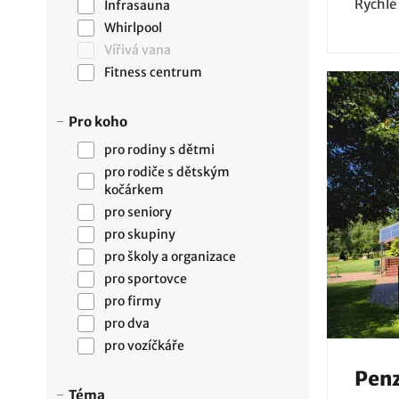
Rychlé
Infrasauna
Whirlpool
Vířivá vana
Fitness centrum
Pro koho
pro rodiny s dětmi
pro rodiče s dětským
kočárkem
pro seniory
pro skupiny
pro školy a organizace
pro sportovce
pro firmy
pro dva
pro vozíčkáře
Penz
Téma