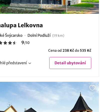
alupa Lelkovna
ké Švýcarsko
Dolní Podluží
(19 km)
9
/
10
Cena od
238 Kč
do
535 Kč
hlé
představení
Detail
ubytování