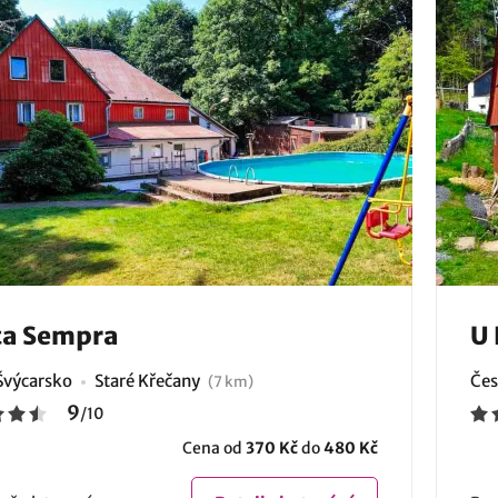
ta Sempra
U 
Švýcarsko
Staré Křečany
Čes
(7 km)
9
/
10
Cena od
370 Kč
do
480 Kč