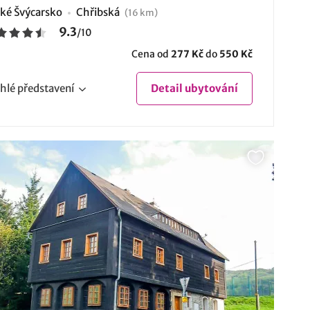
ké Švýcarsko
Chřibská
(16 km)
9.3
/
10
Cena od
277 Kč
do
550 Kč
hlé
představení
Detail
ubytování