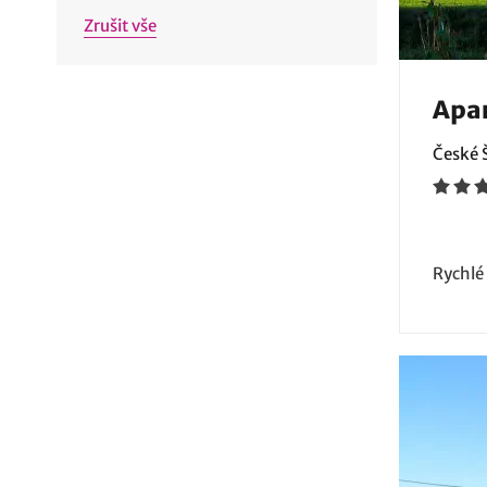
Zrušit vše
Apar
České 
Rychlé